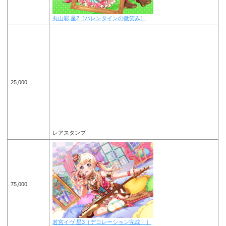
丸山彩 星2［バレンタインの微笑み］
25,000
レアスタンプ
75,000
若宮イヴ 星3［デコレーション完成！］