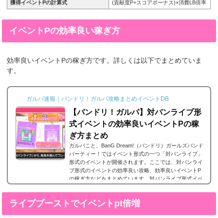
獲得イベントPの計算式
(貢献度P+スコアボーナス)×消費LB倍率
イベントPの効率良い稼ぎ方
効率良いイベントPの稼ぎ方です。詳しくは以下でまとめていま
す。
ガルパ速報｜バンドリ！ガルパ攻略まとめイベントDB
【バンドリ！ガルパ】対バンライブ形
式イベントの効率良いイベントPの稼
ぎ方まとめ
ガルパこと、BanG Dream!（バンドリ）ガールズバンド
パーティー！ではイベント形式の一つ「対バンライブ」
形式のイベントが開催されます。ここでは、対バンライ
ブ形式のイベントの効率良い攻略、効率良いイベントP
の稼ぎ方などをまとめています。対バンライブ形式イベ
ント概要それでは、対バンライブ形式イベント概要で
す。総合力を基準にマッチング対バンライブでは総合力
ライブブーストでイベントpt倍増
が同じくらい、近い数値のバンドリーマーの方とマッチ
ングするようです。この際スキルレベル等は考慮されま