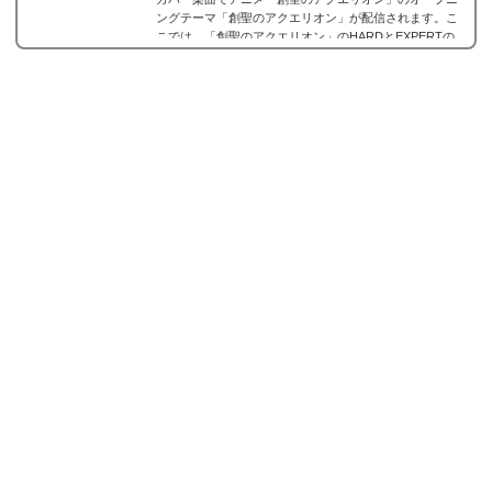
ングテーマ「創聖のアクエリオン」が配信されます。こ
こでは、「創聖のアクエリオン」のHARDとEXPERTの
フルコン動画やコツをまとめています。ちなみに、楽曲
解放情報はこちらを御覧ください。「創聖のアクエリオ
ン」の楽曲詳細難易度EASYNORMALHARDEXPERT 楽
曲Lv7131725総コンボ数108224393591解放条件楽曲プレ
ゼント実装日2019年12月31日BPM 時間分秒↓デモ動画
「創聖のアク...