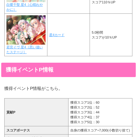
スコア110％UP
白鷺千聖 星4［心晴れや
かに］
5.0秒間
星4カード
スコアが10％UP
若宮イヴ 星4［思い描い
たステージ］
獲得イベントP情報
獲得イベントP情報がこちら。
獲得スコア1位：60
獲得スコア2位：52
貢献P
獲得スコア3位：44
獲得スコア4位：37
獲得スコア5位：30
スコアボーナス
自身の獲得スコア÷7,000(小数切り捨て)