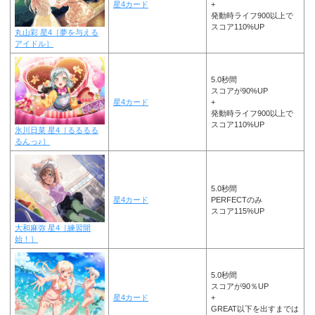
星4カード
+
発動時ライフ900以上で
スコア110%UP
丸山彩 星4［夢を与える
アイドル］
5.0秒間
スコアが90%UP
星4カード
+
発動時ライフ900以上で
スコア110%UP
氷川日菜 星4［るるるる
るんっ♪］
5.0秒間
星4カード
PERFECTのみ
スコア115%UP
大和麻弥 星4［練習開
始！］
5.0秒間
スコアが90％UP
星4カード
+
GREAT以下を出すまでは