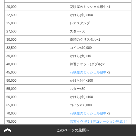
20,000
花咲屋のミッシェル最中×1
22,500
かけら(中)×100
25,000
レアスタンプ
27,500
スター×50
30,000
奇跡のクリスタル×1
32,500
コイン×10,000
35,000
かけら(大)×10
40,000
練習チケット(ダブル)×1
45,000
花咲屋のミッシェル最中
×2
50,000
かけら(小)×200
55,000
スター×50
60,000
かけら(中)×100
65,000
コイン×30,000
70,000
花咲屋のミッシェル最中
×2
75,000
若宮イヴ 星3［デコレーション完成！］
80,000
練習チケット(ダブル)×1
このページの先頭へ