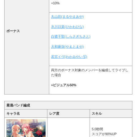
+10%
丸山彩(まるやまあや)
氷川日菜(ひかわひな)
ボーナス
白鷺千聖(しらさぎちさと)
大和麻弥(やまとまや)
若宮イヴ(わかみやいゔ)
両方のボーナス対象のメンバーを編成してライブし
た場合
+ビジュアル
50%
最適バンド編成
キャラ名
レア度
スキル
5.0秒間
スコアが90%UP