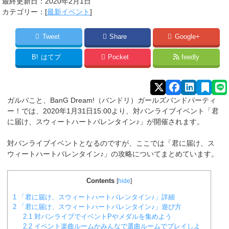
最終更新日：2020年2月1日
カテゴリー：[
最新イベント
]
Tweet
Share
Google+
B!
はてブ
Pocket
feedly
ガルパこと、BanG Dream!（バンドリ）ガールズバンドパーティ
ー！では、2020年1月31日15:00より、対バンライブイベント「君
に届け、スウィートハートバレンタイン♪」が開催されます。
対バンライブイベントとなるのですが、ここでは「君に届け、ス
ウィートハートバレンタイン♪」の攻略についてまとめています。
Contents
[
hide
]
1
「君に届け、スウィートハートバレンタイン♪」詳細
2
「君に届け、スウィートハートバレンタイン♪」遊び方
2.1
対バンライブでイベントPやメダルを集めよう
2.2
イベント楽曲ルームかみんなで選曲ルームでプレイしよ