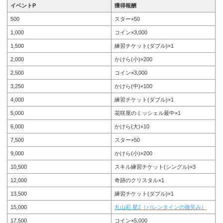
イベントP
獲得報酬
500
スター×50
1,000
コイン×3,000
1,500
練習チケット(ダブル)×1
2,000
かけら(小)×200
2,500
コイン×3,000
3,250
かけら(中)×100
4,000
練習チケット(ダブル)×1
5,000
花咲屋のミッシェル最中×1
6,000
かけら(大)×10
7,500
スター×50
9,000
かけら(小)×200
10,500
スキル練習チケット(シングル)×3
12,000
奇跡のクリスタル×1
13,500
練習チケット(ダブル)×1
15,000
丸山彩 星2［バレンタインの微笑み］
17,500
コイン×5,000