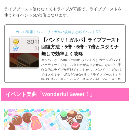
せん。フリーライブのようにユニットのスキルが発動
対...
ライブブースト使わなくてもライブが可能で、ライブブーストを
使うとイベントptが3倍になります。
ガルパ速報｜バンドリ！ガルパ攻略まとめイベントDB
【バンドリ！ガルパ】ライブブースト
回復方法・5倍・6倍・7倍とスタミナ
無しで効率よく攻略
ガルパこと、BanG Dream!（バンドリ）ガールズバンド
パーティー！では、スタミナがありません。なので、半
永久的にライブか可能です。しかし、バンドリ！ガルパ
ではスタミナ・LPなどの代わりに「ライブブースト」と
呼ばれるシステムになっているのですが、どのように活
用していけばいいのでしょうか？ここでは、ライブブー
ストについての解説とスタミナがないシステムをどのよ
イベント楽曲「Wonderful Sweet！」
うに活躍していけばいいのかをまとめました。※5月9日
のアップデートで上限や消費量が変わったので最新版に
更新。ライブブーストとは画面右上の炎のようなアイ...