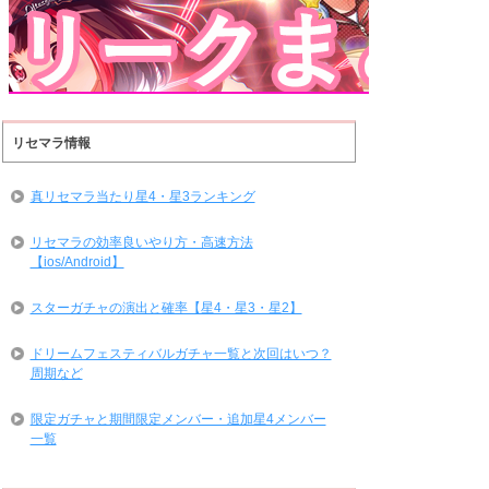
リセマラ情報
真リセマラ当たり星4・星3ランキング
リセマラの効率良いやり方・高速方法
【ios/Android】
スターガチャの演出と確率【星4・星3・星2】
ドリームフェスティバルガチャ一覧と次回はいつ？
周期など
限定ガチャと期間限定メンバー・追加星4メンバー
一覧