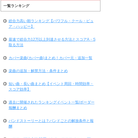
一覧ランキング
総合力高い順ランキング【パワフル・クール・ピュ
ア・ハッピー】
最速で総合力12万以上到達させる方法とスコアA・S
取る方法
カバー楽曲(カバー曲)まとめ！カバー元・追加一覧
楽曲の追加・解禁方法・条件まとめ
短い曲・長い曲まとめ【イベント周回・時間効率・
スコア効率】
過去に開催されたランキングイベント一覧/ボーダー
報酬まとめ
バンドストーリーとは？バンドごとの解放条件と報
酬