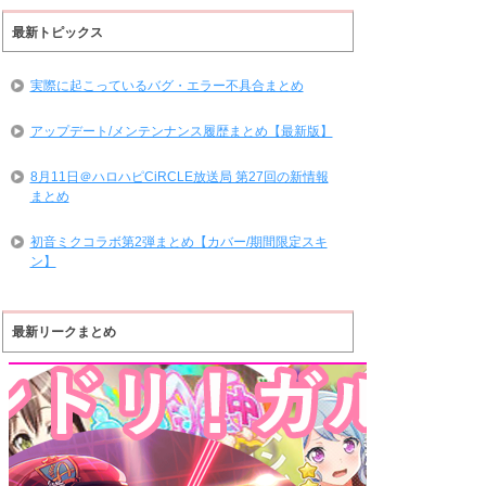
最新トピックス
実際に起こっているバグ・エラー不具合まとめ
アップデート/メンテンナンス履歴まとめ【最新版】
8月11日＠ハロハピCiRCLE放送局 第27回の新情報
まとめ
初音ミクコラボ第2弾まとめ【カバー/期間限定スキ
ン】
最新リークまとめ