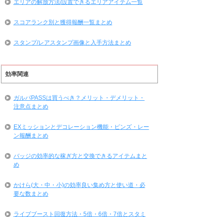
エリアの解放方法/設置できるエリアアイテム一覧
スコアランク別と獲得報酬一覧まとめ
スタンプ/レアスタンプ画像と入手方法まとめ
効率関連
ガルパPASSは買うべき？メリット・デメリット・
注意点まとめ
EXミッションとデコレーション機能・ピンズ・レー
ン報酬まとめ
バッジの効率的な稼ぎ方と交換できるアイテムまと
め
かけら(大・中・小)の効率良い集め方と使い道・必
要な数まとめ
ライブブースト回復方法・5倍・6倍・7倍とスタミ