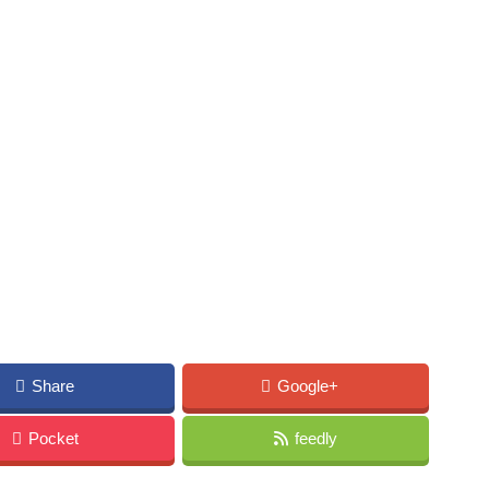
Share
Google+
Pocket
feedly