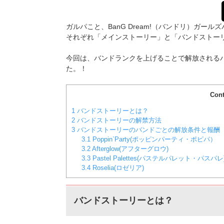
ガルパこと、BanG Dream!（バンドリ）ガ
それぞれ「メインストーリー」と「バンドストー
今回は、バンドランクを上げることで解放される
た。！
Cont
1
バンドストーリーとは？
2
バンドストーリーの解禁方法
3
バンドストーリーのバンドごとの解放条件と報酬
3.1
Poppin`Party(ポッピンパーティ・ポピパ）
3.2
Afterglow(アフターグロウ)
3.3
Pastel Palettes(パステルパレット・パスパレ
3.4
Roselia(ロゼリア)
バンドストーリーとは？