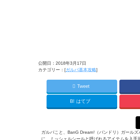
公開日：
2018年3月17日
カテゴリー：[
ガルパ基本攻略
]
Tweet
B!
はてブ
ガルパこと、BanG Dream!（バンドリ）ガ
に、ミッシェルシールと呼ばれるアイテムを入手