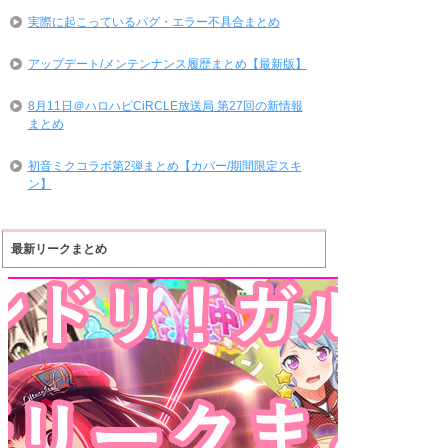
実際に起こっているバグ・エラー不具合まとめ
アップデート/メンテンナンス履歴まとめ【最新版】
8月11日＠ハロハピCiRCLE放送局 第27回の新情報
まとめ
初音ミクコラボ第2弾まとめ【カバー/期間限定スキ
ン】
最新リークまとめ