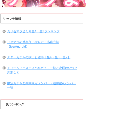
リセマラ情報
真リセマラ当たり星4・星3ランキング
リセマラの効率良いやり方・高速方法
【ios/Android】
スターガチャの演出と確率【星4・星3・星2】
ドリームフェスティバルガチャ一覧と次回はいつ？
周期など
限定ガチャと期間限定メンバー・追加星4メンバー
一覧
一覧ランキング