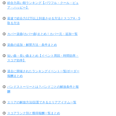
総合力高い順ランキング【パワフル・クール・ピュ
ア・ハッピー】
最速で総合力12万以上到達させる方法とスコアA・S
取る方法
カバー楽曲(カバー曲)まとめ！カバー元・追加一覧
楽曲の追加・解禁方法・条件まとめ
短い曲・長い曲まとめ【イベント周回・時間効率・
スコア効率】
過去に開催されたランキングイベント一覧/ボーダー
報酬まとめ
バンドストーリーとは？バンドごとの解放条件と報
酬
エリアの解放方法/設置できるエリアアイテム一覧
スコアランク別と獲得報酬一覧まとめ