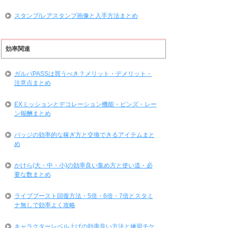
スタンプ/レアスタンプ画像と入手方法まとめ
効率関連
ガルパPASSは買うべき？メリット・デメリット・
注意点まとめ
EXミッションとデコレーション機能・ピンズ・レー
ン報酬まとめ
バッジの効率的な稼ぎ方と交換できるアイテムまと
め
かけら(大・中・小)の効率良い集め方と使い道・必
要な数まとめ
ライブブースト回復方法・5倍・6倍・7倍とスタミ
ナ無しで効率よく攻略
キャラクターレベル上げの効率良い方法と練習チケ