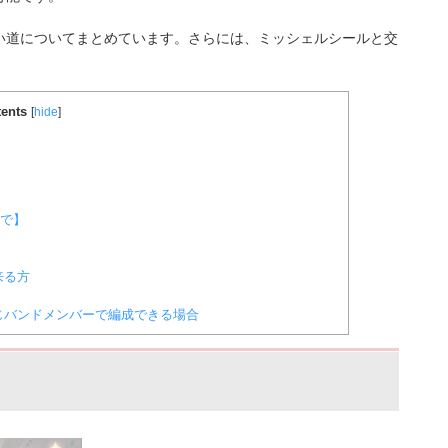
い道についてまとめています。さらには、ミッシェルシールと交
ents
[
hide
]
まで】
来る方
じバンドメンバーで編成できる場合