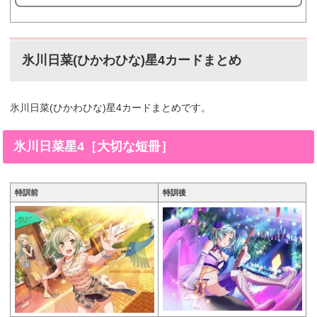
チャで星4として登場したPastelPalettesに所属する氷
川日菜の星5、氷川日菜 星5［双子コーデでるんっ
♪］。今回は、氷川日菜 星5［双子コーデでるんっ♪］
画像と特技と評価のまとめです。氷川日菜 星5［双子
氷川日菜(ひかわひな)星4カードまとめ
コーデでるんっ♪］※画像をタップ/クリックで画像拡
大可能■特訓前■特訓後■S...
氷川日菜(ひかわひな)星4カードまとめです。
氷川日菜星4［大切な短冊］
特訓前
特訓後