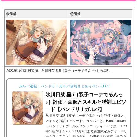
能■特訓前■特訓後■SD...
特訓前
特訓後
2023年10月31日追加。氷川日菜 星5［双子コーデでるんっ♪］の星5 。
ガルパ速報｜バンドリ！ガルパ攻略まとめイベントDB
氷川日菜 星5［双子コーデでるんっ
♪］評価・画像とスキルと特訓エピソ
ード【バンドリ！ガルパ】
氷川日菜 星5［双子コーデでるんっ♪］評価・画像と
スキルと特訓エピソード。ガルパこと、BanG Dream!
（バンドリ）ガールズバンドパーティー！では、2023
年10月31日15:00〜11月4日まで新規限定ガチャ「ドリ
ームフェスティバルガチャ」が開催されます。そのガ