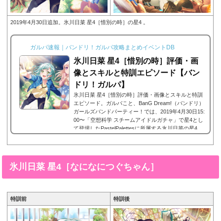
2019年4月30日追加。氷川日菜 星4［惜別の時］の星4 。
ガルパ速報｜バンドリ！ガルパ攻略まとめイベントDB
氷川日菜 星4［惜別の時］評価・画
像とスキルと特訓エピソード【バン
ドリ！ガルパ】
氷川日菜 星4［惜別の時］評価・画像とスキルと特訓
エピソード。ガルパこと、BanG Dream!（バンドリ）
ガールズバンドパーティー！では、2019年4月30日15:
00〜「空想科学 スチームアイドルガチャ」で星4とし
て登場したPastelPalettesに所属する氷川日菜の星4、
氷川日菜 星4［惜別の時］。今回は、氷川日菜 星4
［惜別の時］画像と特技と評価のまとめです。氷川日
菜 星4［惜別の時］※画像をタップ/クリックで画像拡
大可能■特訓前■特訓後■SDステータス名前氷川日菜
氷川日菜 星4［なになにつぐちゃん］
(ひかわひな)所属バンドPastel Palettes(パスパレ)レア
リティ星4カードタイ...
特訓前
特訓後