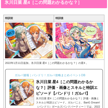
氷川日菜 星4［この問題わかるかな？］
像拡大可能■特訓前■特訓後■SDステータス名前氷川日
菜(ひかわひな)所属バンド...
特訓前
特訓後
2022年1月11日追加。氷川日菜 星4［この問題わかるかな？］の星4 。
ガルパ速報｜バンドリ！ガルパ攻略まとめイベントDB
氷川日菜 星4［この問題わかるか
な？］評価・画像とスキルと特訓エ
ピソード【バンドリ！ガルパ】
氷川日菜 星4［この問題わかるかな？］評価・画像と
スキルと特訓エピソード。ガルパこと、BanG Dream!
（バンドリ）ガールズバンドパーティー！では、2022