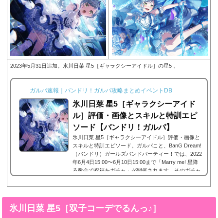
2023年5月31日追加。氷川日菜 星5［ギャラクシーアイドル］の星5 。
ガルパ速報｜バンドリ！ガルパ攻略まとめイベントDB
氷川日菜 星5［ギャラクシーアイド
ル］評価・画像とスキルと特訓エピ
ソード【バンドリ！ガルパ】
氷川日菜 星5［ギャラクシーアイドル］評価・画像と
スキルと特訓エピソード。ガルパこと、BanG Dream!
（バンドリ）ガールズバンドパーティー！では、2022
年6月4日15:00〜6月10日15:00まで「Marry me! 星降
る教会で祝福をガチャ」が開催されます。そのガチャ
で星4として登場したPastelPalettesに所属する氷川日
菜の星5、氷川日菜 星5［ギャラクシーアイドル］。
今回は、氷川日菜 星5［ギャラクシーアイドル］画像
と特技と評価のまとめです。氷川日菜 星5［ギャラク
氷川日菜 星5［双子コーデでるんっ♪］
シーアイドル］※画像をタップ/クリックで画像拡大可