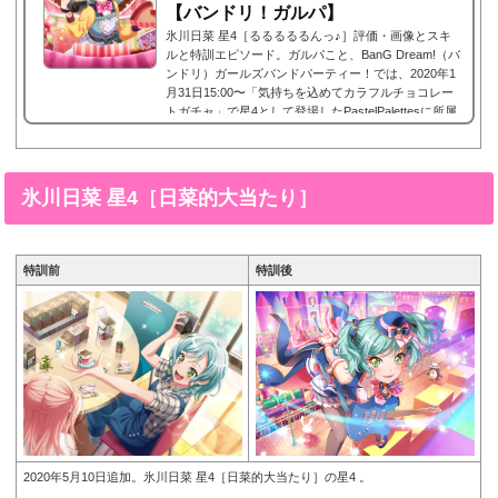
【バンドリ！ガルパ】
氷川日菜 星4［るるるるるんっ♪］評価・画像とスキ
ルと特訓エピソード。ガルパこと、BanG Dream!（バ
ンドリ）ガールズバンドパーティー！では、2020年1
月31日15:00〜「気持ちを込めてカラフルチョコレー
トガチャ」で星4として登場したPastelPalettesに所属
する氷川日菜の星4、氷川日菜 星4［おそろいのTシャ
ツ］。今回は、氷川日菜 星4［おそろいのTシャツ］
画像と特技と評価のまとめです。氷川日菜 星4［るる
るるるんっ♪］※画像をタップ/クリックで画像拡大可
氷川日菜 星4［日菜的大当たり］
能■特訓前■特訓後■SDステータス名前氷川日菜(ひか
わひな)所属バンドPastel ...
特訓前
特訓後
2020年5月10日追加。氷川日菜 星4［日菜的大当たり］の星4 。