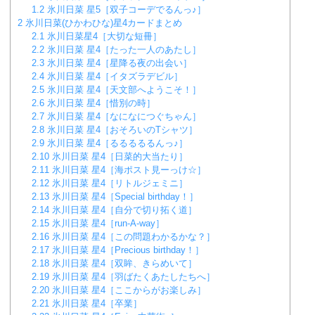
1.2
氷川日菜 星5［双子コーデでるんっ♪］
2
氷川日菜(ひかわひな)星4カードまとめ
2.1
氷川日菜星4［大切な短冊］
2.2
氷川日菜 星4［たった一人のあたし］
2.3
氷川日菜 星4［星降る夜の出会い］
2.4
氷川日菜 星4［イタズラデビル］
2.5
氷川日菜 星4［天文部へようこそ！］
2.6
氷川日菜 星4［惜別の時］
2.7
氷川日菜 星4［なになにつぐちゃん］
2.8
氷川日菜 星4［おそろいのTシャツ］
2.9
氷川日菜 星4［るるるるるんっ♪］
2.10
氷川日菜 星4［日菜的大当たり］
2.11
氷川日菜 星4［海ポスト見ーっけ☆］
2.12
氷川日菜 星4［リトルジェミニ］
2.13
氷川日菜 星4［Special birthday！］
2.14
氷川日菜 星4［自分で切り拓く道］
2.15
氷川日菜 星4［run-A-way］
2.16
氷川日菜 星4［この問題わかるかな？］
2.17
氷川日菜 星4［Precious birthday！］
2.18
氷川日菜 星4［双眸、きらめいて］
2.19
氷川日菜 星4［羽ばたくあたしたちへ］
2.20
氷川日菜 星4［ここからがお楽しみ］
2.21
氷川日菜 星4［卒業］