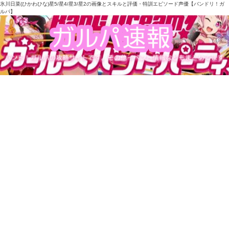
氷川日菜(ひかわひな)星5/星4/星3/星2の画像とスキルと評価・特訓エピソード声優【バンドリ！ガ
ルパ】