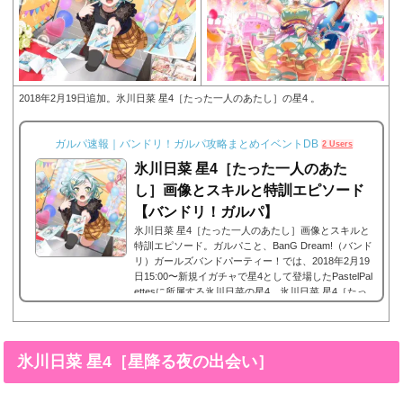
2018年2月19日追加。氷川日菜 星4［たった一人のあたし］の星4 。
ガルパ速報｜バンドリ！ガルパ攻略まとめイベントDB
2 Users
氷川日菜 星4［たった一人のあた
し］画像とスキルと特訓エピソード
【バンドリ！ガルパ】
氷川日菜 星4［たった一人のあたし］画像とスキルと
特訓エピソード。ガルパこと、BanG Dream!（バンド
リ）ガールズバンドパーティー！では、2018年2月19
日15:00〜新規イガチャで星4として登場したPastelPal
ettesに所属する氷川日菜の星4、氷川日菜 星4［たっ
た一人のあたし］。今回は、氷川日菜 星4［たった一
人のあたし］の画像と特技と評価のまとめです。氷川
日菜 星4［たった一人のあたし］※画像をタップ/クリ
ックで画像拡大可能■特訓前■特訓後■SDステータス名
氷川日菜 星4［星降る夜の出会い］
前氷川日菜(ひかわひな)所属バンドPastel Palettes(パ
スパレ)レアリティ...