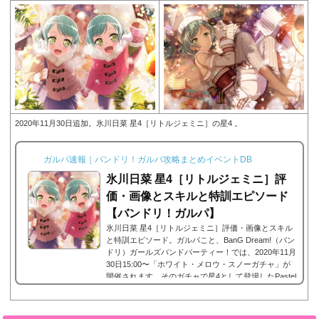
2020年11月30日追加。氷川日菜 星4［リトルジェミニ］の星4 。
ガルパ速報｜バンドリ！ガルパ攻略まとめイベントDB
氷川日菜 星4［リトルジェミニ］評
価・画像とスキルと特訓エピソード
【バンドリ！ガルパ】
氷川日菜 星4［リトルジェミニ］評価・画像とスキル
と特訓エピソード。ガルパこと、BanG Dream!（バン
ドリ）ガールズバンドパーティー！では、2020年11月
30日15:00〜「ホワイト・メロウ・スノーガチャ」が
開催されます。そのガチャで星4として登場したPastel
Palettesに所属する氷川日菜の星4、氷川日菜 星4［リ
トルジェミニ］。今回は、氷川日菜 星4［リトルジェ
ミニ］画像と特技と評価のまとめです。氷川日菜 星4