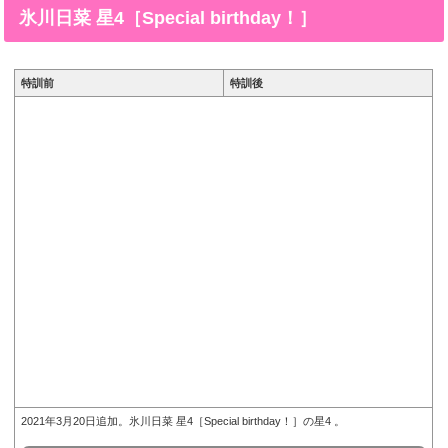
［リトルジェミニ］※画像をタップ/クリックで画像拡
氷川日菜 星4［Special birthday！］
大可能■特訓前■特訓後■SDステータス名前氷川日菜
(ひかわひな)所属バン...
特訓前
特訓後
2021年3月20日追加。氷川日菜 星4［Special birthday！］の星4 。