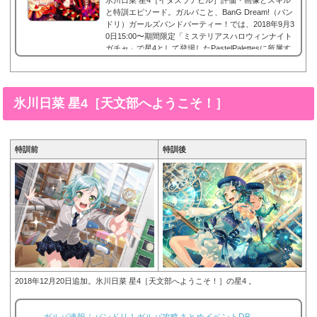
と特訓エピソード。ガルパこと、BanG Dream!（バン
ドリ）ガールズバンドパーティー！では、2018年9月3
0日15:00〜期間限定「ミステリアスハロウィンナイト
ガチャ」で星4として登場したPastelPalettesに所属す
る氷川日菜の星4、氷川日菜 星4［イタズラデビ
ル］。今回は、期間限定アイドルの氷川日菜 星4［イ
タズラデビル］画像と特技と評価のまとめです。氷川
日菜 星4［イタズラデビル］※画像をタップ/クリック
氷川日菜 星4［天文部へようこそ！］
で画像拡大可能■特訓前■特訓後■SDステータス名前氷
川日菜(ひかわひな)所属...
特訓前
特訓後
2018年12月20日追加。氷川日菜 星4［天文部へようこそ！］の星4 。
ガルパ速報｜バンドリ！ガルパ攻略まとめイベントDB