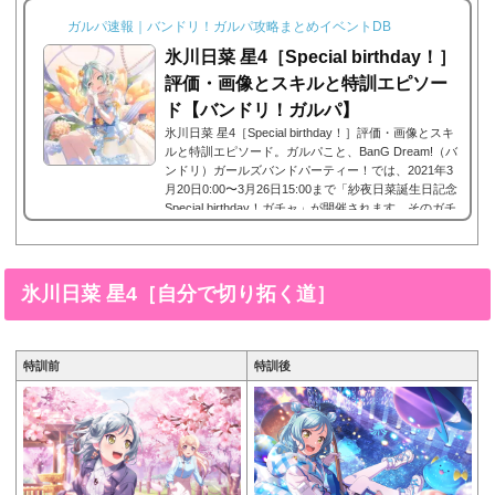
ガルパ速報｜バンドリ！ガルパ攻略まとめイベントDB
氷川日菜 星4［Special birthday！］
評価・画像とスキルと特訓エピソー
ド【バンドリ！ガルパ】
氷川日菜 星4［Special birthday！］評価・画像とスキ
ルと特訓エピソード。ガルパこと、BanG Dream!（バ
ンドリ）ガールズバンドパーティー！では、2021年3
月20日0:00〜3月26日15:00まで「紗夜日菜誕生日記念
Special birthday！ガチャ」が開催されます。そのガチ
ャで星4として登場したPastelPalettesに所属する氷川
日菜の星4、氷川日菜 星4［Special birthday！］。今
回は、氷川日菜 星4［Special birthday！］画像と特技
と評価のまとめです。氷川日菜 星4［Special birthda
氷川日菜 星4［自分で切り拓く道］
y！］※画像をタップ/クリックで画像拡大可能■特訓
前■特訓後■S...
特訓前
特訓後