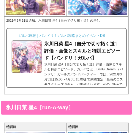
2021年3月31日追加。氷川日菜 星4［自分で切り拓く道］の星4 。
ガルパ速報｜バンドリ！ガルパ攻略まとめイベントDB
氷川日菜 星4［自分で切り拓く道］
評価・画像とスキルと特訓エピソー
ド【バンドリ！ガルパ】
氷川日菜 星4［自分で切り拓く道］評価・画像とスキ
ルと特訓エピソード。ガルパこと、BanG Dream!（バ
ンドリ）ガールズバンドパーティー！では、2021年3
月31日15:00〜4月8日15:00まで期間限定「星海のコス
モスクルーズガチャ」が開催されます。そのガチャで
星4として登場したPastelPalettesに所属する氷川日菜
の星4、氷川日菜 星4［自分で切り拓く道］。今回
は、氷川日菜 星4［自分で切り拓く道］画像と特技と
評価のまとめです。氷川日菜 星4［自分で切り拓く
氷川日菜 星4［run-A-way］
道］※画像をタップ/クリックで画像拡大可能■特訓前
■特訓後■SDステータス名前...
特訓前
特訓後