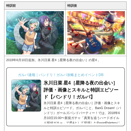
特訓前
特訓後
2018年6月10日追加。氷川日菜 星4［星降る夜の出会い］の星4 。
ガルパ速報｜バンドリ！ガルパ攻略まとめイベントDB
氷川日菜 星4［星降る夜の出会い］
評価・画像とスキルと特訓エピソー
ド【バンドリ！ガルパ】
氷川日菜 星4［星降る夜の出会い］評価・画像とスキ
ルと特訓エピソード。ガルパこと、BanG Dream!（バ
ンドリ）ガールズバンドパーティー！では、2018年6
月10日15:00〜新規ガチャ「真実を追うハードボイル
ド探偵ガチャ」で星4として登場したPastelPalettesに
所属する氷川日菜の星4、氷川日菜 星4［星降る夜の