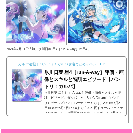
2021年7月31日追加。氷川日菜 星4［run-A-way］の星4 。
ガルパ速報｜バンドリ！ガルパ攻略まとめイベントDB
氷川日菜 星4［run-A-way］評価・画
像とスキルと特訓エピソード【バン
ドリ！ガルパ】
氷川日菜 星4［run-A-way］評価・画像とスキルと特
訓エピソード。ガルパこと、BanG Dream!（バンド
リ）ガールズバンドパーティー！では、2021年7月31
日15:00〜8月4日15:00まで「2021夏ドリームフェステ
ィバルガチャ」が開催されます。そのガチャで星4と
して登場したPastelPalettesに所属する氷川日菜の星
4、氷川日菜 星4［run-A-way］。今回は、氷川日菜 星
4［run-A-way］画像と特技と評価のまとめです。氷川
日菜 星4［run-A-way］※画像をタップ/クリックで画