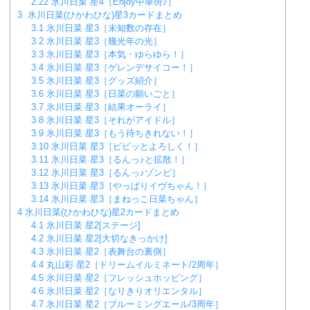
2.22
氷川日菜 星4［Enjoy中華街♪］
3
氷川日菜(ひかわひな)星3カードまとめ
3.1
氷川日菜 星3［未知数の存在］
3.2
氷川日菜 星3［幾光年の光］
3.3
氷川日菜 星3［本気・ゆらゆら！］
3.4
氷川日菜 星3［ゲレンデサイコー！］
3.5
氷川日菜 星3［グッズ紹介］
3.6
氷川日菜 星3［日菜の願いごと］
3.7
氷川日菜 星3［結果オーライ］
3.8
氷川日菜 星3［それがアイドル］
3.9
氷川日菜 星3［もう待ちきれない！］
3.10
氷川日菜 星3［ピピッとよろしく！］
3.11
氷川日菜 星3［るんっ♪と拡散！］
3.12
氷川日菜 星3［るんっ♪ゾンビ］
3.13
氷川日菜 星3［やっぱりイヴちゃん！］
3.14
氷川日菜 星3［まねっこ日菜ちゃん］
4
氷川日菜(ひかわひな)星2カードまとめ
4.1
氷川日菜 星2[ステージ]
4.2
氷川日菜 星2[大切なきっかけ]
4.3
氷川日菜 星2［表舞台の裏側］
4.4
丸山彩 星2［ドリームイルミネート/2周年］
4.5
氷川日菜 星2［フレッシュホッピング］
4.6
氷川日菜 星2［なりきりオリエンタル］
4.7
氷川日菜 星2［ブルーミングエール/3周年］