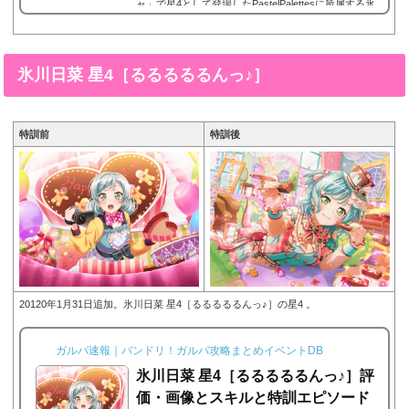
ャ」で星4として登場したPastelPalettesに所属する氷
川日菜の星4、氷川日菜 星4［おそろいのTシャツ］。
今回は、氷川日菜 星4［おそろいのTシャツ］画像と
特技と評価のまとめです。氷川日菜 星4［おそろいの
Tシャツ］※画像をタップ/クリックで画像拡大可能■
氷川日菜 星4［るるるるるんっ♪］
特訓前■特訓後■SDステータス名前氷川日菜(ひかわひ
な)所属バンドPastel Palette...
特訓前
特訓後
20120年1月31日追加。氷川日菜 星4［るるるるるんっ♪］の星4 。
ガルパ速報｜バンドリ！ガルパ攻略まとめイベントDB
氷川日菜 星4［るるるるるんっ♪］評
価・画像とスキルと特訓エピソード