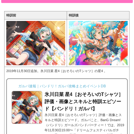
所属バンドPastel Palett...
特訓前
特訓後
2019年11月30日追加。氷川日菜 星4［おそろいのTシャツ］の星4 。
ガルパ速報｜バンドリ！ガルパ攻略まとめイベントDB
氷川日菜 星4［おそろいのTシャツ］
評価・画像とスキルと特訓エピソー
ド【バンドリ！ガルパ】
氷川日菜 星4［おそろいのTシャツ］評価・画像とス
キルと特訓エピソード。ガルパこと、BanG Dream!
（バンドリ）ガールズバンドパーティー！では、2019
年11月30日15:00〜「ドリームフェスティバルガチ