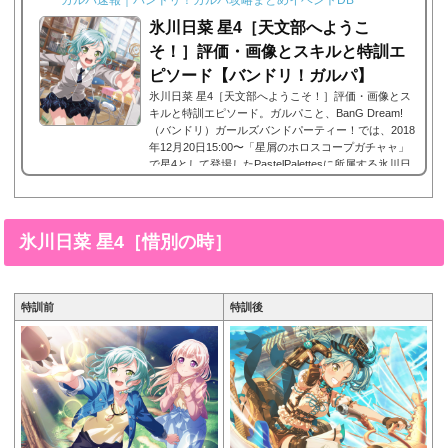
氷川日菜 星4［天文部へようこ
そ！］評価・画像とスキルと特訓エ
ピソード【バンドリ！ガルパ】
氷川日菜 星4［天文部へようこそ！］評価・画像とス
キルと特訓エピソード。ガルパこと、BanG Dream!
（バンドリ）ガールズバンドパーティー！では、2018
年12月20日15:00〜「星屑のホロスコープガチャャ」
で星4として登場したPastelPalettesに所属する氷川日
菜の星4、氷川日菜 星4［天文部へようこそ！］。今
回は、氷川日菜 星4［天文部へようこそ！］画像と特
技と評価のまとめです。氷川日菜 星4［天文部へよう
こそ！］※画像をタップ/クリックで画像拡大可能■特
氷川日菜 星4［惜別の時］
訓前■特訓後■SDステータス名前氷川日菜(ひかわひ
な)所属バンドPastel Palet...
特訓前
特訓後