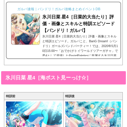
ガルパ速報｜バンドリ！ガルパ攻略まとめイベントDB
氷川日菜 星4［日菜的大当たり］評
価・画像とスキルと特訓エピソード
【バンドリ！ガルパ】
氷川日菜 星4［日菜的大当たり］評価・画像とスキル
と特訓エピソード。ガルパこと、BanG Dream!（バン
ドリ）ガールズバンドパーティー！では、2020年5月1
0日15:00〜「おでかけ!トイワールドツアーガチャ」で
星4として登場したPastelPalettesに所属する氷川日菜
の星4、氷川日菜 星4［日菜的大当たり］。今回は、
氷川日菜 星4［日菜的大当たり］画像と特技と評価の
まとめです。氷川日菜 星4［日菜的大当たり］※画像
をタップ/クリックで画像拡大可能■特訓前■特訓後■S
氷川日菜 星4［海ポスト見ーっけ☆］
Dステータス名前氷川日菜(ひかわひな)所属バンドPas
tel Palettes(パスパ...
特訓前
特訓後