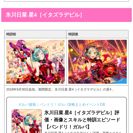
出会い］。今回は、氷川日菜 星4［星降る夜の出会
い］の画像と特技と評価のまとめです。氷川日菜 星4
［星降る夜の出会い］※画像をタップ/クリックで画像
氷川日菜 星4［イタズラデビル］
拡大可能■特訓前■特訓後ステータス名前氷川日菜(ひ
かわひな)所属バンドPast...
特訓前
特訓後
2018年9月30日追加。期間限定。氷川日菜 星4［イタズラデビル］の星4 。
ガルパ速報｜バンドリ！ガルパ攻略まとめイベントDB
氷川日菜 星4［イタズラデビル］評
価・画像とスキルと特訓エピソード
【バンドリ！ガルパ】
氷川日菜 星4［イタズラデビル］評価・画像とスキル