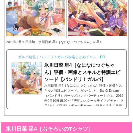
2019年9月30日追加。氷川日菜 星4［なになにつぐちゃん］の星4 。
ガルパ速報｜バンドリ！ガルパ攻略まとめイベントDB
氷川日菜 星4［なになにつぐちゃ
ん］評価・画像とスキルと特訓エピ
ソード【バンドリ！ガルパ】
氷川日菜 星4［なになにつぐちゃん］評価・画像とス
キルと特訓エピソード。ガルパこと、BanG Dream!
（バンドリ）ガールズバンドパーティー！では、2019
年9月10日15:00〜「光明のスクールライフガチャ」で
星4として登場したPastelPalettesに所属する氷川日菜
の星4、氷川日菜 星4［なになにつぐちゃん］。今回
は、氷川日菜 星4［なになにつぐちゃん］画像と特技
と評価のまとめです。氷川日菜 星4［なになにつぐち
ゃん］※画像をタップ/クリックで画像拡大可能■特訓
氷川日菜 星4［おそろいのTシャツ］
前■特訓後■SDステータス名前氷川日菜(ひかわひな)