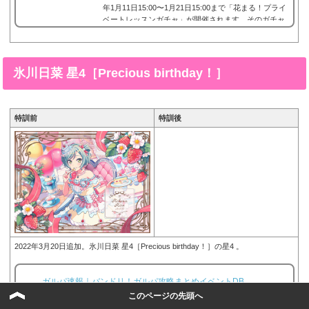
年1月11日15:00〜1月21日15:00まで「花まる！プライ
ベートレッスンガチャ」が開催されます。そのガチャ
で星4として登場したPastelPalettesに所属する氷川日
菜の星4、氷川日菜 星4［この問題わかるかな？］。
今回は、氷川日菜 星4［この問題わかるかな？］画像
と特技と評価のまとめです。氷川日菜 星4［この問題
氷川日菜 星4［Precious birthday！］
わかるかな？］※画像をタップ/クリックで画像拡大可
能■特訓前■特訓後■S...
特訓前
特訓後
2022年3月20日追加。氷川日菜 星4［Precious birthday！］の星4 。
ガルパ速報｜バンドリ！ガルパ攻略まとめイベントDB
このページの先頭へ
氷川日菜 星4［Precious birthda