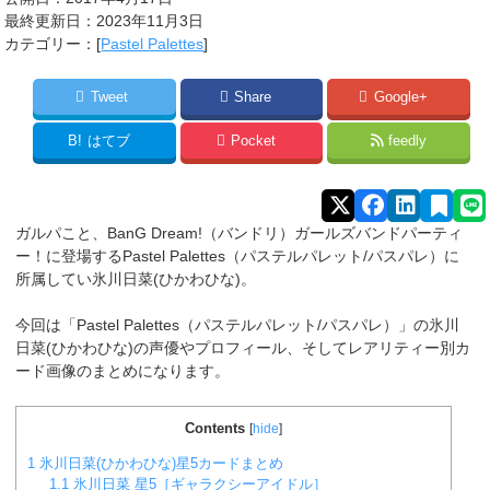
最終更新日：2023年11月3日
カテゴリー：[
Pastel Palettes
]
Tweet
Share
Google+
B!
はてブ
Pocket
feedly
ガルパこと、BanG Dream!（バンドリ）ガールズバンドパーティ
ー！に登場するPastel Palettes（パステルパレット/パスパレ）に
所属してい氷川日菜(ひかわひな)。
今回は「Pastel Palettes（パステルパレット/パスパレ）」の氷川
日菜(ひかわひな)の声優やプロフィール、そしてレアリティー別カ
ード画像のまとめになります。
Contents
[
hide
]
1
氷川日菜(ひかわひな)星5カードまとめ
1.1
氷川日菜 星5［ギャラクシーアイドル］