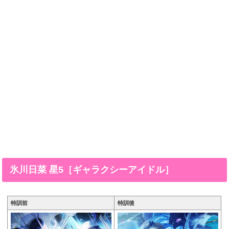
氷川日菜 星5［ギャラクシーアイドル］
特訓前
特訓後