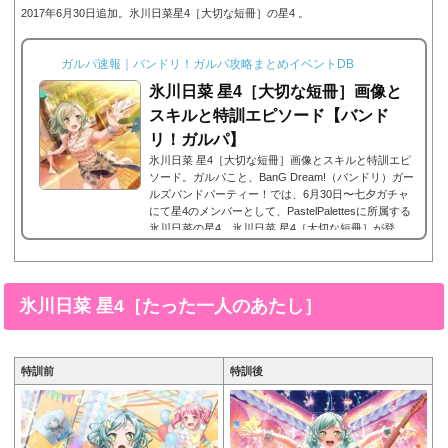
2017年6月30日追加。氷川日菜星4［大切な短冊］の星4 。
ガルパ速報｜バンドリ！ガルパ攻略まとめイベントDB
氷川日菜 星4［大切な短冊］画像と
スキルと特訓エピソード【バンド
リ！ガルパ】
氷川日菜 星4［大切な短冊］画像とスキルと特訓エピ
ソード。ガルパこと、BanG Dream!（バンドリ）ガー
ルズバンドパーティー！では、6月30日〜七夕ガチャ
にて星4のメンバーとして、PastelPalettesに所属する
氷川日菜の星4、氷川日菜 星4［大切な短冊］が登
場。今回は、氷川日菜 星4［大切な短冊］の画像と特
技と評価のまとめです。氷川日菜 星4［大切な短冊］
※画像をタップ/クリックで画像拡大可能■特訓前■特
訓後ステータス名前 氷川 日菜所属バンドPastelPalette
氷川日菜 星4［たった一人のあたし］
sレアリティ星4タイプ属性 ハッピータイプ最大パフ
ォーマンス9,722最大テ...
特訓前
特訓後