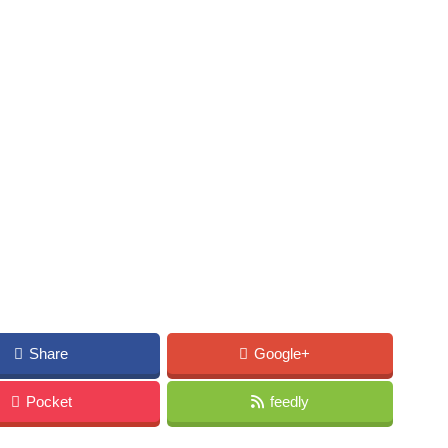
Share
Google+
Pocket
feedly