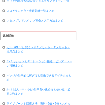
エリアの解放方法/設置できるエリアアイテム一覧
スコアランク別と獲得報酬一覧まとめ
スタンプ/レアスタンプ画像と入手方法まとめ
効率関連
ガルパPASSは買うべき？メリット・デメリット・
注意点まとめ
EXミッションとデコレーション機能・ピンズ・レー
ン報酬まとめ
バッジの効率的な稼ぎ方と交換できるアイテムまと
め
かけら(大・中・小)の効率良い集め方と使い道・必
要な数まとめ
ライブブースト回復方法・5倍・6倍・7倍とスタミ