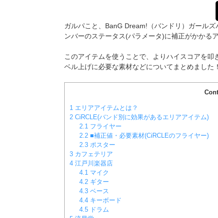
ガルパこと、BanG Dream!（バンドリ）ガ
ンバーのステータス(パラメータ)に補正がかかる
このアイテムを使うことで、よりハイスコアを叩
ベル上げに必要な素材などについてまとめました
Cont
1
エリアアイテムとは？
2
CiRCLE(バンド別に効果があるエリアアイテム)
2.1
フライヤー
2.2
■補正値・必要素材(CiRCLEのフライヤー)
2.3
ポスター
3
カフェテリア
4
江戸川楽器店
4.1
マイク
4.2
ギター
4.3
ベース
4.4
キーボード
4.5
ドラム