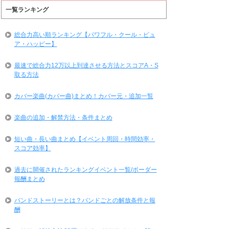
一覧ランキング
総合力高い順ランキング【パワフル・クール・ピュ
ア・ハッピー】
最速で総合力12万以上到達させる方法とスコアA・S
取る方法
カバー楽曲(カバー曲)まとめ！カバー元・追加一覧
楽曲の追加・解禁方法・条件まとめ
短い曲・長い曲まとめ【イベント周回・時間効率・
スコア効率】
過去に開催されたランキングイベント一覧/ボーダー
報酬まとめ
バンドストーリーとは？バンドごとの解放条件と報
酬