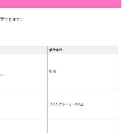
置できます。
解放条件
初期
フル
メインストーリー第1話
ア