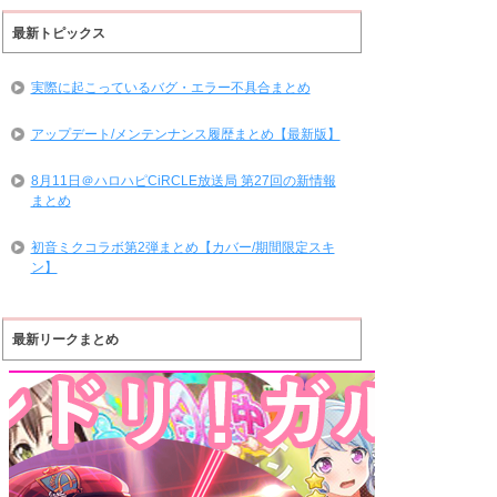
最新トピックス
実際に起こっているバグ・エラー不具合まとめ
アップデート/メンテンナンス履歴まとめ【最新版】
8月11日＠ハロハピCiRCLE放送局 第27回の新情報
まとめ
初音ミクコラボ第2弾まとめ【カバー/期間限定スキ
ン】
最新リークまとめ