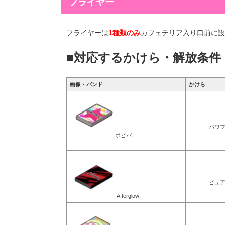
フライヤー
フライヤーは
1種類のみ
カフェテリア入り口前に設
■対応するかけら・解放条件
画像・バンド
かけら
パワ
ポピパ
ピュ
Afterglow