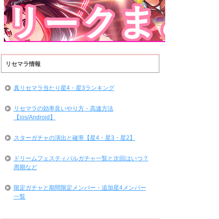
リセマラ情報
真リセマラ当たり星4・星3ランキング
リセマラの効率良いやり方・高速方法
【ios/Android】
スターガチャの演出と確率【星4・星3・星2】
ドリームフェスティバルガチャ一覧と次回はいつ？
周期など
限定ガチャと期間限定メンバー・追加星4メンバー
一覧