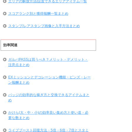
エリアの解放方法/設置できるエリアアイテム一覧
スコアランク別と獲得報酬一覧まとめ
スタンプ/レアスタンプ画像と入手方法まとめ
効率関連
ガルパPASSは買うべき？メリット・デメリット・
注意点まとめ
EXミッションとデコレーション機能・ピンズ・レー
ン報酬まとめ
バッジの効率的な稼ぎ方と交換できるアイテムまと
め
かけら(大・中・小)の効率良い集め方と使い道・必
要な数まとめ
ライブブースト回復方法・5倍・6倍・7倍とスタミ