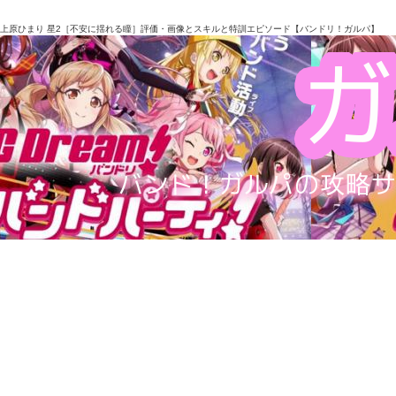
上原ひまり 星2［不安に揺れる瞳］評価・画像とスキルと特訓エピソード【バンドリ！ガルパ】