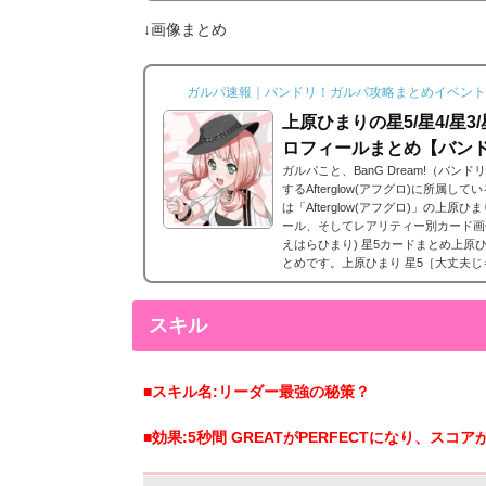
エピソードを視聴できるよ...
↓画像まとめ
ガルパ速報｜バンドリ！ガルパ攻略まとめイベント
上原ひまりの星5/星4/星
ロフィールまとめ【バン
ガルパこと、BanG Dream!（バ
するAfterglow(アフグロ)に所属
は「Afterglow(アフグロ)」の上
ール、そしてレアリティー別カード画
えはらひまり) 星5カードまとめ上原
とめです。上原ひまり 星5［大丈夫じゃ
0日追加。上原ひまりの星5。 上原ひ
後2023年9月29日追加...
スキル
■スキル名:リーダー最強の秘策？
■効果:5秒間 GREATがPERFECTになり、スコア