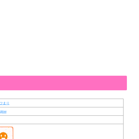
ひまり
rglow