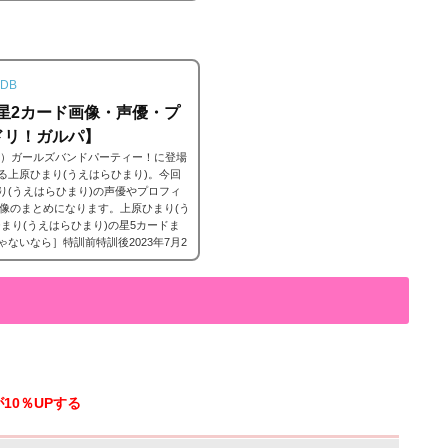
DB
3/星2カード画像・声優・プ
ドリ！ガルパ】
ンドリ）ガールズバンドパーティー！に登場
している上原ひまり(うえはらひまり)。今回
原ひまり(うえはらひまり)の声優やプロフィ
像のまとめになります。上原ひまり(う
ひまり(うえはらひまり)の星5カードま
ないなら］特訓前特訓後2023年7月2
まり 星5［一緒に踊ろう♪］特訓前特訓
が10％UPする