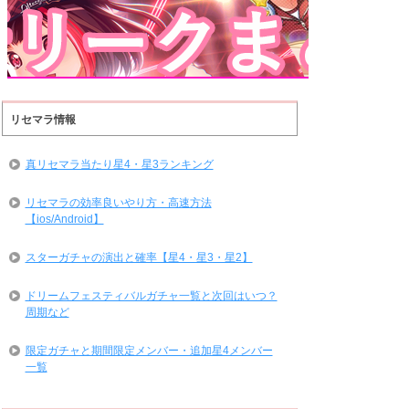
リセマラ情報
真リセマラ当たり星4・星3ランキング
リセマラの効率良いやり方・高速方法
【ios/Android】
スターガチャの演出と確率【星4・星3・星2】
ドリームフェスティバルガチャ一覧と次回はいつ？
周期など
限定ガチャと期間限定メンバー・追加星4メンバー
一覧