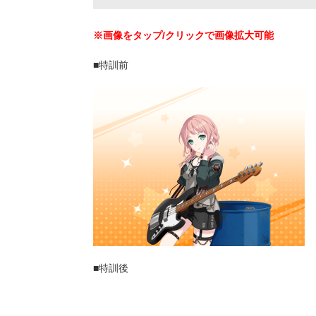
※画像をタップ/クリックで画像拡大可能
■特訓前
■特訓後