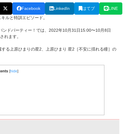
Facebook
LinkedIn
はてブ
LINE
スキルと特訓エピソード。
ンドパーティー！では、2022年10月31日15:00〜10月8日
されます。
所属する上原ひまり
の星2、上原ひまり 星2［不安に揺れる瞳］
の
ents
[
hide
]