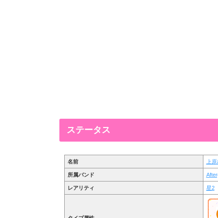
ステータス
名前
上原
所属バンド
Afte
レアリティ
星2
タイプ属性