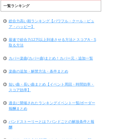
一覧ランキング
総合力高い順ランキング【パワフル・クール・ピュ
ア・ハッピー】
最速で総合力12万以上到達させる方法とスコアA・S
取る方法
カバー楽曲(カバー曲)まとめ！カバー元・追加一覧
楽曲の追加・解禁方法・条件まとめ
短い曲・長い曲まとめ【イベント周回・時間効率・
スコア効率】
過去に開催されたランキングイベント一覧/ボーダー
報酬まとめ
バンドストーリーとは？バンドごとの解放条件と報
酬