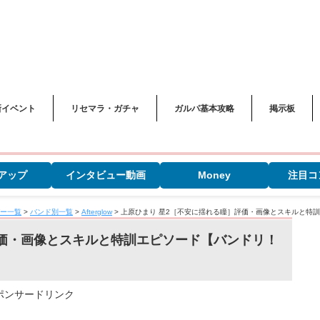
新イベント
リセマラ・ガチャ
ガルパ基本攻略
掲示板
アップ
インタビュー動画
Money
注目コ
ー一覧
>
バンド別一覧
>
Afterglow
>
上原ひまり 星2［不安に揺れる瞳］評価・画像とスキルと特
評価・画像とスキルと特訓エピソード【バンドリ！
ポンサードリンク