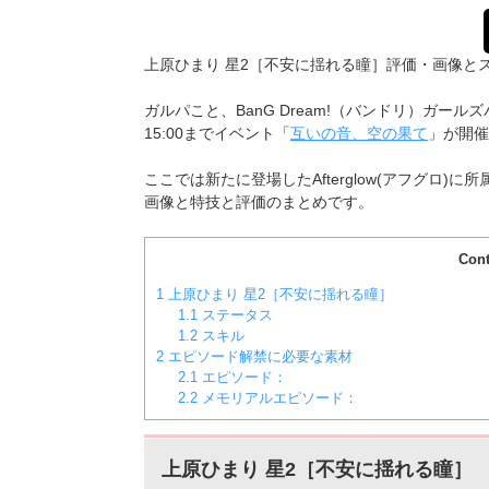
上原ひまり 星2［不安に揺れる瞳］評価・画像と
ガルパこと、BanG Dream!（バンドリ）ガールズバ
15:00までイベント「
互いの音、空の果て
」が開催
ここでは新たに登場したAfterglow(アフグロ)に
画像と特技と評価のまとめです。
Cont
1
上原ひまり 星2［不安に揺れる瞳］
1.1
ステータス
1.2
スキル
2
エピソード解禁に必要な素材
2.1
エピソード：
2.2
メモリアルエピソード：
上原ひまり 星2［不安に揺れる瞳］