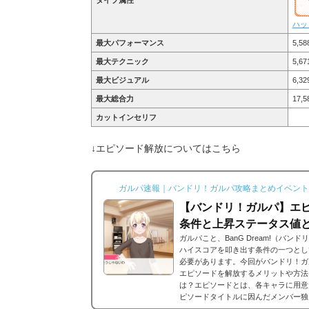
ハッ
最大パフォーマンス
5,58
最大テクニック
5,67
最大ビジュアル
6,32
最大総合力
17,5
カットインセリフ
↓エピソード解放についてはこちら
ガルパ速報｜バンドリ！ガルパ攻略まとめイベント
【バンドリ！ガルパ】エピ
条件と上昇ステータス値
ガルパこと、BanG Dream!（バ
ハイスコアを叩き出す条件の一つとし
必要があります。今回がバンドリ！ガ
エピソードを解放するメリットや方法
は？エピソードとは、各キャラに用意
ピソードタイトルに因んだメンバー独
ードは各キャラクターの詳細にあり、