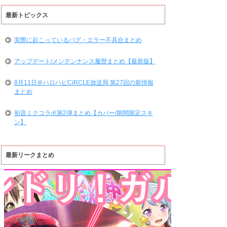
最新トピックス
実際に起こっているバグ・エラー不具合まとめ
アップデート/メンテンナンス履歴まとめ【最新版】
8月11日＠ハロハピCiRCLE放送局 第27回の新情報
まとめ
初音ミクコラボ第2弾まとめ【カバー/期間限定スキ
ン】
最新リークまとめ