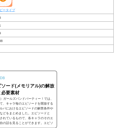
ピータイプ
8
1
9
88
DB
ソード(メモリアル)の解放
と必要素材
ンドリ）ガールズバンドパーティー！では、
て、キャラ毎のエピソードを開放する
ルパにおけるエピソードの解禁条件や
などをまとめました。エピソードと
されているもので、各キャラのそのエ
自の話を見ることができます。エピソ
解放することでそのタイトルに纏わる