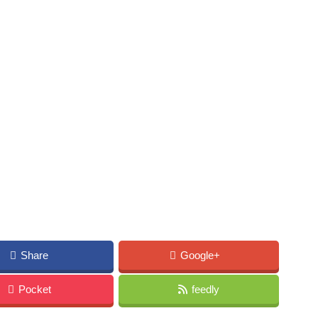
Share
Google+
Pocket
feedly