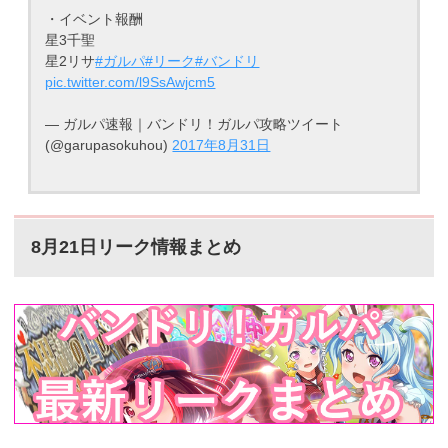
・イベント報酬
星3千聖
星2リサ
#ガルパ
#リーク
#バンドリ
pic.twitter.com/l9SsAwjcm5
— ガルパ速報｜バンドリ！ガルパ攻略ツイート
(@garupasokuhou)
2017年8月31日
8月21日リーク情報まとめ