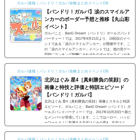
ガルパ速報｜バンドリ！ガルパ攻略まとめイベントDB
となる「涙のスマイルアンカー」についてです。こ...
【バンドリ！ガルパ】涙のスマイルア
ンカーのボーダー予想と推移【丸山彩
イベント】
ガルパこと、BanG Dream!（バンドリ）ガールズバンド
パーティー！では、2017年9月21日より、19回目のイベ
ントである「涙のスマイルアンカー」が開催中です。こ
の「涙のスマイルアンカー」イベントでは、他の音ゲー
同様にランキング報酬にそれぞれのボーダーラインがあ
り、各々そのボーダーラインを目指して走られると思う
のですが、スクフェス速報・デレステ速報を運営してい
る俺氏によるボーダー推移と、ボーダー予想をまとめま
ガルパ速報｜バンドリ！ガルパ攻略まとめイベントDB
した。「涙のスマイルアンカー」が開催！■開催期間:201
北沢はぐみ 星4［真剣勝負の笑顔］の
7年10月20日15:00 ～ 10月29日 20:59■結果発表:2017...
画像と特技と評価と特訓エピソード
【バンドリ！ガルパ】
北沢はぐみ 星4［真剣勝負の笑顔］画像とスキルと特訓
エピソード。ガルパこと、BanG Dream!（バンドリ）ガ
ールズバンドパーティー！では、2017年10月20日〜新た
なメンバーが登場しています。ここではハロー、ハッピ
ーワールド！に所属する北沢はぐみの星4、北沢はぐ
み 星4［真剣勝負の笑顔］。今回は、北沢はぐみ 星4
［真剣勝負の笑顔］の画像と特技と評価のまとめで
す。・・・μ'sの星空凛ちゃんにすごく似てますよねｗ北
ガルパ速報｜バンドリ！ガルパ攻略まとめイベントDB