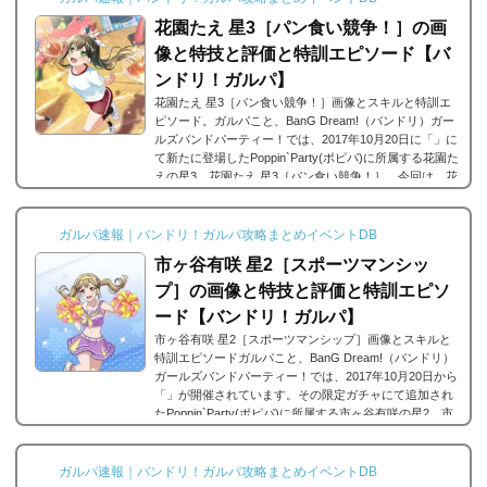
沢はぐみ 星4［真剣勝負の笑顔］※画像をタップ/クリッ
花園たえ 星3［パン食い競争！］の画
クで画像拡大可能■特訓前■特訓後ステータス名前北沢
は...
像と特技と評価と特訓エピソード【バ
ンドリ！ガルパ】
花園たえ 星3［パン食い競争！］画像とスキルと特訓エ
ピソード。ガルパこと、BanG Dream!（バンドリ）ガー
ルズバンドパーティー！では、2017年10月20日に「」に
て新たに登場したPoppin`Party(ポピパ)に所属する花園た
えの星3、花園たえ 星3［パン食い競争！］。今回は、花
園たえ 星3［パン食い競争！］の画像と特技と評価のま
とめです。花園たえ 星3［パン食い競争！］※画像をタ
ップ/クリックで画像拡大可能■特訓前■特訓後ステータス
ガルパ速報｜バンドリ！ガルパ攻略まとめイベントDB
名前花園たえ所属バンドPoppin`Partyレアリティ星3タイ
市ヶ谷有咲 星2［スポーツマンシッ
プ属性クールタイプ最大パフォーマンス11005最...
プ］の画像と特技と評価と特訓エピソ
ード【バンドリ！ガルパ】
市ヶ谷有咲 星2［スポーツマンシップ］画像とスキルと
特訓エピソードガルパこと、BanG Dream!（バンドリ）
ガールズバンドパーティー！では、2017年10月20日から
「」が開催されています。その限定ガチャにて追加され
たPoppin`Party(ポピパ)に所属する市ヶ谷有咲の星2、市
ヶ谷有咲 星2［スポーツマンシップ］。今回は、市ヶ谷
有咲 星2［スポーツマンシップ］の画像と特技と評価の
まとめです。市ヶ谷有咲 星2［スポーツマンシップ］※
ガルパ速報｜バンドリ！ガルパ攻略まとめイベントDB
画像をタップ/クリックで画像拡大可能■特訓前■特訓後ス