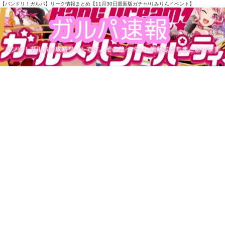
【バンドリ！ガルパ】リーク情報まとめ【11月30日最新版ガチャ/りみりんイベント】