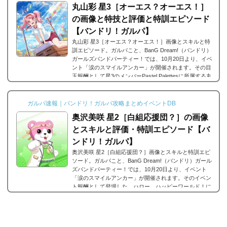
丸山彩 星3［オーエス？オーエス！］
テータス名前市ヶ谷有咲所属バンドPoppin`Partyレ...
の画像と特技と評価と特訓エピソード
【バンドリ！ガルパ】
丸山彩 星3［オーエス？オーエス！］画像とスキルと特
訓エピソード。ガルパこと、BanG Dream!（バンドリ）
ガールズバンドパーティー！では、10月20日より、イベ
ント「涙のスマイルアンカー」が開催されます。その目
玉報酬として星3のメンバーPastel Palettesに所属する丸
山彩の星3、丸山彩 星3［オーエス？オーエス！］が登場
しています。今回は、丸山彩 星3［オーエス？オーエ
ス！］の画像と特技と評価のまとめです。丸山彩 星3
ガルパ速報｜バンドリ！ガルパ攻略まとめイベントDB
［オーエス？オーエス！］※画像をタップ/クリックで画
奥沢美咲 星2［白組応援団？］の画像
像拡大可能■特訓前■特訓後ステータス名前丸山彩(まる...
とスキルと評価・特訓エピソード【バ
ンドリ！ガルパ】
奥沢美咲 星2［白組応援団？］画像とスキルと特訓エピ
ソード。ガルパこと、BanG Dream!（バンドリ）ガール
ズバンドパーティー！では、10月20日より、イベント
「涙のスマイルアンカー」が開催されます。そのイベン
ト報酬として登場した、ハロー、ハッピーワールド！に
所属する奥沢美咲の星3、奥沢美咲 星4［魔法使いミッシ
ェル］。今回は、奥沢美咲 星2［白組応援団？］の画像
と特技と評価のまとめです。奥沢美咲 星2［白組応援
団？］※画像をタップ/クリックで画像拡大可能■特訓前■