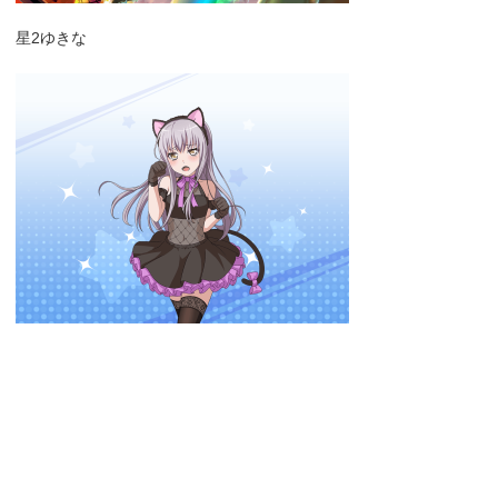
星2ゆきな