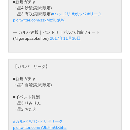
■新規ガチャ
・星4 沙綾(期間限定)
・星3 有咲(期間限定)
#バンドリ
#ガルパ
#リーク
pic.twitter.com/zzxMz9LqUV
— ガルパ速報｜バンドリ！ガルパ攻略ツイート
(@garupasokuhou)
2017年11月30日
【ガルパ リーク】
■新規ガチャ
・星2 香澄(期間限定)
■イベント報酬
・星3 りみりん
・星2 おたえ
#ガルパ
#バンドリ
#リーク
pic.twitter.com/YJEHmGX5hs