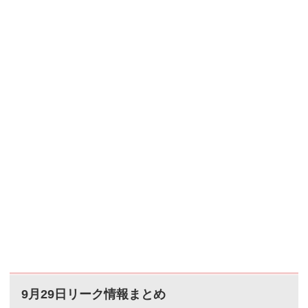
特訓後ステータス名前奥沢美咲所属バンドハロー、ハ
ッ...
9月29日リーク情報まとめ