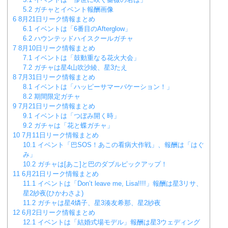
5.2
ガチャとイベント報酬画像
6
8月21日リーク情報まとめ
6.1
イベントは「6番目のAfterglow」
6.2
ハウンテッドハイスクールガチャ
7
8月10日リーク情報まとめ
7.1
イベントは「鼓動重なる花火大会」
7.2
ガチャは星4山吹沙綾、星3たえ
8
7月31日リーク情報まとめ
8.1
イベントは「ハッピーサマーバケーション！」
8.2
期間限定ガチャ
9
7月21日リーク情報まとめ
9.1
イベントは「つぼみ開く時」
9.2
ガチャは「花と蝶ガチャ」
10
7月11日リーク情報まとめ
10.1
イベント「巴SOS！あこの看病大作戦」、報酬は「はぐ
み」
10.2
ガチャは[あこ]と巴のダブルピックアップ！
11
6月21日リーク情報まとめ
11.1
イベントは「Don’t leave me, Lisa!!!!」報酬は星3リサ、
星2紗夜(ひかわさよ)
11.2
ガチャは星4燐子、星3湊友希那、星2紗夜
12
6月2日リーク情報まとめ
12.1
イベントは「結婚式場モデル」報酬は星3ウェディング