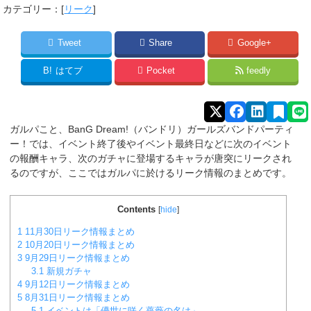
カテゴリー：[
リーク
]
Tweet
Share
Google+
B!
はてブ
Pocket
feedly
ガルパこと、BanG Dream!（バンドリ）ガールズバンドパーティ
ー！では、イベント終了後やイベント最終日などに次のイベント
の報酬キャラ、次のガチャに登場するキャラが唐突にリークされ
るのですが、ここではガルパに於けるリーク情報のまとめです。
Contents
[
hide
]
1
11月30日リーク情報まとめ
2
10月20日リーク情報まとめ
3
9月29日リーク情報まとめ
3.1
新規ガチャ
4
9月12日リーク情報まとめ
5
8月31日リーク情報まとめ
5.1
イベントは「儚世に咲く薔薇の名は」