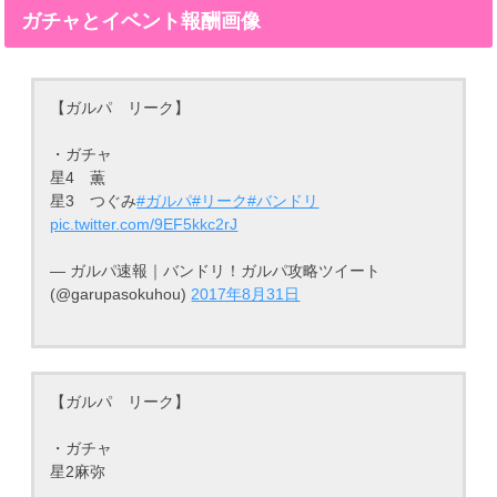
ガチャとイベント報酬画像
【ガルパ リーク】
・ガチャ
星4 薫
星3 つぐみ
#ガルパ
#リーク
#バンドリ
pic.twitter.com/9EF5kkc2rJ
— ガルパ速報｜バンドリ！ガルパ攻略ツイート
(@garupasokuhou)
2017年8月31日
【ガルパ リーク】
・ガチャ
星2麻弥