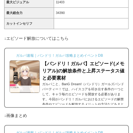
最大ビジュアル
11403
最大総合力
34390
カットインセリフ
↓エピソード解放についてはこちら
ガルパ速報｜バンドリ！ガルパ攻略まとめイベントDB
【バンドリ！ガルパ】エピソード(メモ
リアル)の解放条件と上昇ステータス値
と必要素材
ガルパこと、BanG Dream!（バンドリ）ガールズバンド
パーティー！では、ハイスコアを叩き出す条件の一つと
して、キャラ毎のエピソードを開放する必要がありま
す。今回がバンドリ！ガルパにおけるエピソードの解禁
条件やエピソードを解放するメリットや方法などをまと
めました。エピソードとは？エピソードとは、各キャラ
に用意されているもので、各キャラのそのエピソードタ
↓画像まとめ
イトルに因んだメンバー独自の話を見ることができま
す。エピソードは各キャラクターの詳細にあり、解放す
ることでそのタイトルに纏わるエピソードを視聴できる
ガルパ速報｜バンドリ！ガルパ攻略まとめイベントDB