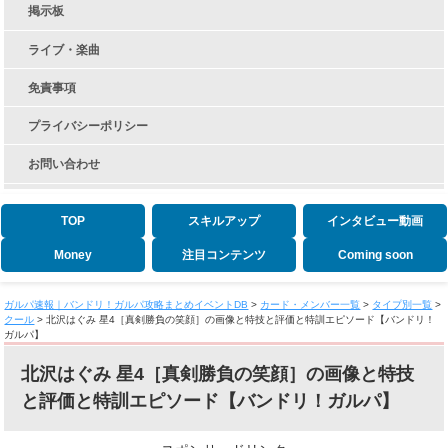
掲示板
ライブ・楽曲
免責事項
プライバシーポリシー
お問い合わせ
TOP
スキルアップ
インタビュー動画
Money
注目コンテンツ
Coming soon
ガルパ速報｜バンドリ！ガルパ攻略まとめイベントDB
>
カード・メンバー一覧
>
タイプ別一覧
>
クール
>
北沢はぐみ 星4［真剣勝負の笑顔］の画像と特技と評価と特訓エピソード【バンドリ！
ガルパ】
北沢はぐみ 星4［真剣勝負の笑顔］の画像と特技
と評価と特訓エピソード【バンドリ！ガルパ】