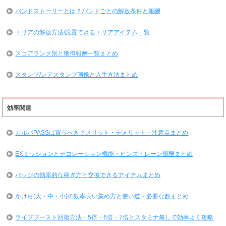
バンドストーリーとは？バンドごとの解放条件と報酬
エリアの解放方法/設置できるエリアアイテム一覧
スコアランク別と獲得報酬一覧まとめ
スタンプ/レアスタンプ画像と入手方法まとめ
効率関連
ガルパPASSは買うべき？メリット・デメリット・注意点まとめ
EXミッションとデコレーション機能・ピンズ・レーン報酬まとめ
バッジの効率的な稼ぎ方と交換できるアイテムまとめ
かけら(大・中・小)の効率良い集め方と使い道・必要な数まとめ
ライブブースト回復方法・5倍・6倍・7倍とスタミナ無しで効率よく攻略