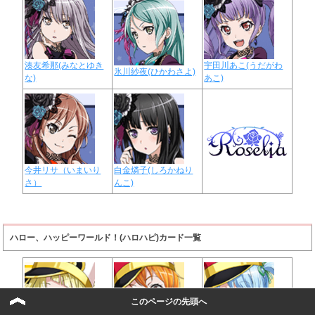
湊友希那(みなとゆき
宇田川あこ(うだがわ
氷川紗夜(ひかわさよ)
な)
あこ)
今井リサ（いまいり
白金燐子(しろかねり
さ）
んこ)
ハロー、ハッピーワールド！(ハロハピ)カード一覧
このページの先頭へ