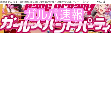
北沢はぐみ 星4［真剣勝負の笑顔］の画像と特技と評価と特訓エピソード【バンドリ！ガルパ】