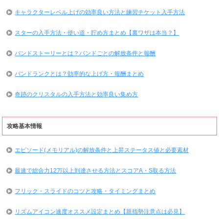
キャラクターレベル上げの効率良い方法と練習チケット入手方法
スターの入手方法・使い道・貯め方まとめ【裏ワザは本当？】
バンドストーリーとは？バンドごとの解放条件と報酬
バンドランクとは？効率的な上げ方・報酬まとめ
奇跡のクリスタルの入手方法と効率良い集め方
攻略基本情報
エピソード(メモリアル)の解放条件と上昇ステータス値と必要素材
最速で総合力12万以上到達させる方法とスコアA・S取る方法
フリック・スライドのコツと攻略・タイミングまとめ
リズムアイコン速度オススメ設定まとめ【親指勢注意点は必見】