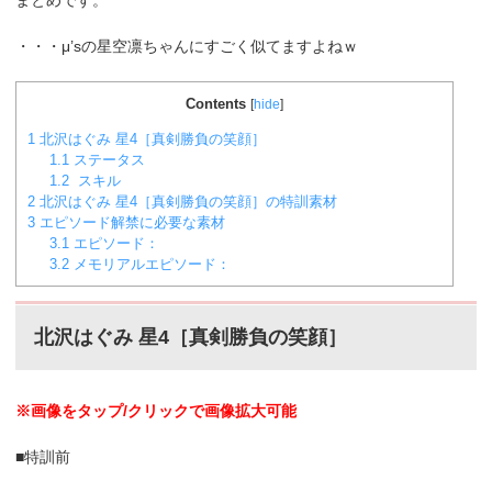
まとめです。
・・・μ’sの星空凛ちゃんにすごく似てますよねｗ
Contents
[
hide
]
1
北沢はぐみ 星4［真剣勝負の笑顔］
1.1
ステータス
1.2
スキル
2
北沢はぐみ 星4［真剣勝負の笑顔］の特訓素材
3
エピソード解禁に必要な素材
3.1
エピソード：
3.2
メモリアルエピソード：
北沢はぐみ 星4［真剣勝負の笑顔］
※画像をタップ/クリックで画像拡大可能
■特訓前