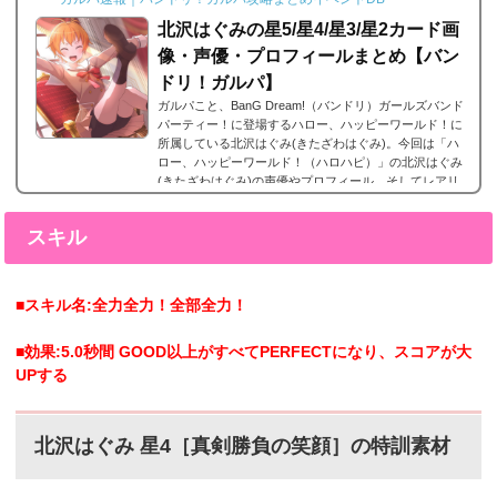
よ...
北沢はぐみの星5/星4/星3/星2カード画
像・声優・プロフィールまとめ【バン
ドリ！ガルパ】
ガルパこと、BanG Dream!（バンドリ）ガールズバンド
パーティー！に登場するハロー、ハッピーワールド！に
所属している北沢はぐみ(きたざわはぐみ)。今回は「ハ
ロー、ハッピーワールド！（ハロハピ）」の北沢はぐみ
(きたざわはぐみ)の声優やプロフィール、そしてレアリ
ティー別カード画像のまとめになります。北沢はぐみ(き
たざわはぐみ)星5カードまとめ北沢はぐみ(きたざわはぐ
スキル
み)の星5カードまとめです。 北沢はぐみ 星5［南の島の
大冒険］特訓前特訓後 2023年9月29日追加。北沢はぐみ
星5［南の島の大冒険］の星5。 北沢はぐ...
■スキル名:全力全力！全部全力！
■効果:5.0秒間 GOOD以上がすべてPERFECTになり、スコアが大
UPする
北沢はぐみ 星4［真剣勝負の笑顔］の特訓素材