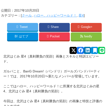
公開日：
2017年10月20日
カテゴリー：[
クール
,
ハロー、ハッピーワールド！
,
星4
]
Tweet
Share
Google+
B!
はてブ
Pocket
feedly
北沢はぐみ 星4［真剣勝負の笑顔］画像とスキルと特訓エピソー
ド。
ガルパこと、BanG Dream!（バンドリ）ガールズバンドパーティ
ー！では、2017年10月20日〜新たなメンバーが登場しています。
ここではハロー、ハッピーワールド！に所属する北沢はぐみ
の星
4、北沢はぐみ
星4［真剣勝負の笑顔
］
。
今回は、北沢はぐみ
星4［真剣勝負の笑顔
］
の画像と特技と評価の