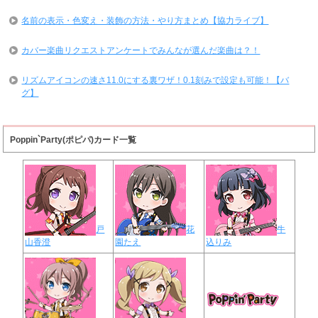
名前の表示・色変え・装飾の方法・やり方まとめ【協力ライブ】
カバー楽曲リクエストアンケートでみんなが選んだ楽曲は？！
リズムアイコンの速さ11.0にする裏ワザ！0.1刻みで設定も可能！【バ
グ】
Poppin`Party(ポピパ)カード一覧
戸
花
牛
山香澄
園たえ
込りみ