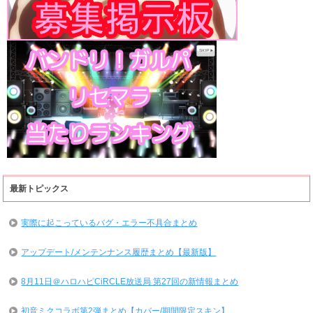
最新トピックス
実際に起こっているバグ・エラー不具合まとめ
アップデート/メンテンナンス履歴まとめ【最新版】
8月11日＠ハロハピCiRCLE放送局 第27回の新情報まとめ
初音ミクコラボ第2弾まとめ【カバー/期間限定スキン】