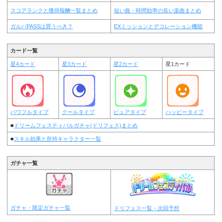
スコアランクと獲得報酬一覧まとめ
短い曲・時間効率の良い楽曲まとめ
ガルパPASSは買うべき？
EXミッションとデコレーション機能
カード一覧
星4カード
星3カード
星2カード
星1カード
パワフルタイプ
クールタイプ
ピュアタイプ
ハッピータイプ
■
ドリームフェスティバルガチャ(ドリフェス)まとめ
■
スキル効果と所持キャラクター一覧
ガチャ一覧
ガチャ・限定ガチャ一覧
ドリフェス一覧・次回予想