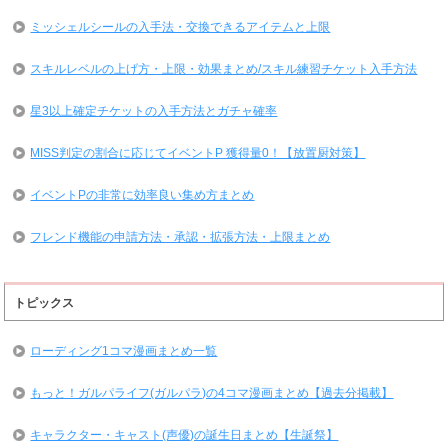
ミッシェルシールの入手法・交換できるアイテムと上限
スキルレベルの上げ方・上限・効果まとめ/スキル練習チケット入手方法
星3以上確定チケットの入手方法とガチャ確率
MISS判定の割合に応じてイベントP 獲得量0！【放置厨対策】
イベントPの非常に効率良い集め方まとめ
フレンド機能の申請方法・承認・拡張方法・上限まとめ
トピックス
ローディング1コマ漫画まとめ一覧
もっと！ガルパライフ(ガルパラ)の4コマ漫画まとめ【過去分掲載】
キャラクター・キャスト(声優)の誕生日まとめ【生誕祭】