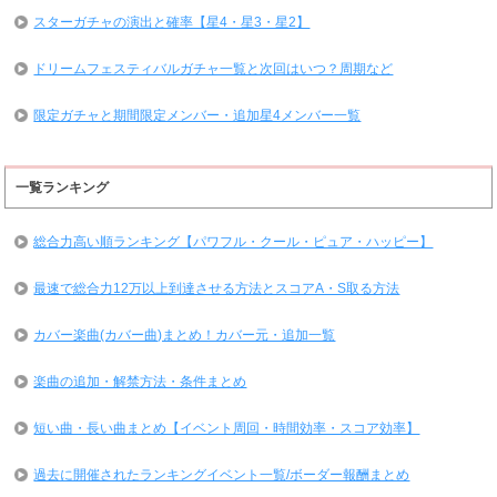
スターガチャの演出と確率【星4・星3・星2】
ドリームフェスティバルガチャ一覧と次回はいつ？周期など
限定ガチャと期間限定メンバー・追加星4メンバー一覧
一覧ランキング
総合力高い順ランキング【パワフル・クール・ピュア・ハッピー】
最速で総合力12万以上到達させる方法とスコアA・S取る方法
カバー楽曲(カバー曲)まとめ！カバー元・追加一覧
楽曲の追加・解禁方法・条件まとめ
短い曲・長い曲まとめ【イベント周回・時間効率・スコア効率】
過去に開催されたランキングイベント一覧/ボーダー報酬まとめ