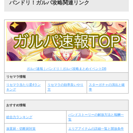
バンドリ！ガルパ攻略関連リンク
ガルパ速報｜バンドリ！ガルパ攻略まとめイベントDB
リセマラ情報
リセマラ当たり星4ラン
リセマラの効率良いやり
スターガチャの演出と確
キング
方
率
おすすめ情報
バンドストーリーの解放方法と報酬一
総合力ランキング
覧
放置厨・切断厨対策
エリアアイテムの詳細一覧と開放条件