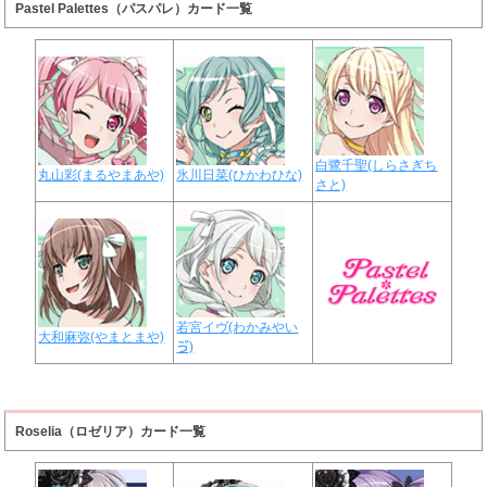
Pastel Palettes（パスパレ）カード一覧
白鷺千聖(しらさぎち
丸山彩(まるやまあや)
氷川日菜(ひかわひな)
さと)
若宮イヴ(わかみやい
大和麻弥(やまとまや)
ゔ)
Roselia（ロゼリア）カード一覧