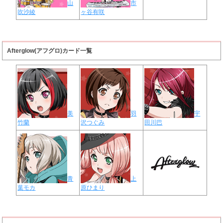
山
市
吹沙綾
ヶ谷有咲
Afterglow(アフグロ)カード一覧
美
羽
宇
竹蘭
沢つぐみ
田川巴
青
上
葉モカ
原ひまり