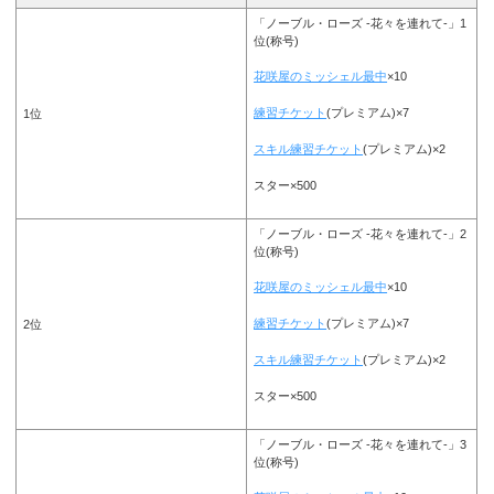
「ノーブル・ローズ -花々を連れて-」1
位(称号)
花咲屋のミッシェル最中
×10
練習チケット
(プレミアム)×7
1位
スキル練習チケット
(プレミアム)×2
スター×500
「ノーブル・ローズ -花々を連れて-」2
位(称号)
花咲屋のミッシェル最中
×10
練習チケット
(プレミアム)×7
2位
スキル練習チケット
(プレミアム)×2
スター×500
「ノーブル・ローズ -花々を連れて-」3
位(称号)