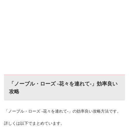
「ノーブル・ローズ -花々を連れて-」効率良い
攻略
「ノーブル・ローズ -花々を連れて-」の効率良い攻略方法です。
詳しくは以下でまとめています。