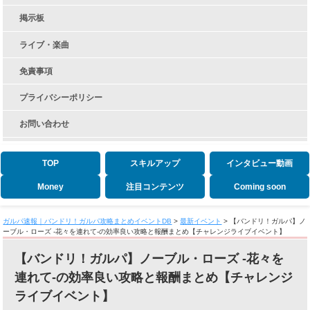
掲示板
ライブ・楽曲
免責事項
プライバシーポリシー
お問い合わせ
TOP
スキルアップ
インタビュー動画
Money
注目コンテンツ
Coming soon
ガルパ速報｜バンドリ！ガルパ攻略まとめイベントDB
>
最新イベント
>
【バンドリ！ガルパ】ノ
ーブル・ローズ -花々を連れて-の効率良い攻略と報酬まとめ【チャレンジライブイベント】
【バンドリ！ガルパ】ノーブル・ローズ -花々を
連れて-の効率良い攻略と報酬まとめ【チャレンジ
ライブイベント】