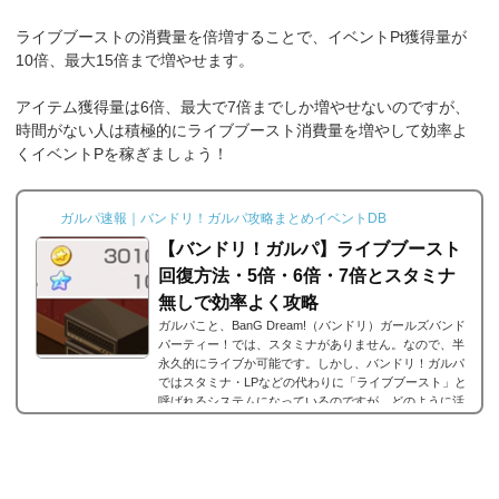
ライブブーストの消費量を倍増することで、イベントPt獲得量が
10倍、最大15倍まで増やせます。
アイテム獲得量は6倍、最大で7倍までしか増やせないのですが、
時間がない人は積極的にライブブースト消費量を増やして効率よ
くイベントPを稼ぎましょう！
ガルパ速報｜バンドリ！ガルパ攻略まとめイベントDB
【バンドリ！ガルパ】ライブブースト
回復方法・5倍・6倍・7倍とスタミナ
無しで効率よく攻略
ガルパこと、BanG Dream!（バンドリ）ガールズバンド
パーティー！では、スタミナがありません。なので、半
永久的にライブか可能です。しかし、バンドリ！ガルパ
ではスタミナ・LPなどの代わりに「ライブブースト」と
呼ばれるシステムになっているのですが、どのように活
用していけばいいのでしょうか？ここでは、ライブブー
ストについての解説とスタミナがないシステムをどのよ
うに活躍していけばいいのかをまとめました。※5月9日
のアップデートで上限や消費量が変わったので最新版に
更新。ライブブーストとは画面右上の炎のようなアイ...