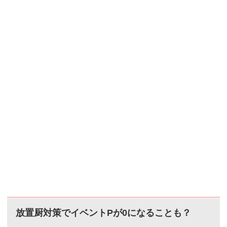
放置厨対策でイベントPが0になることも？