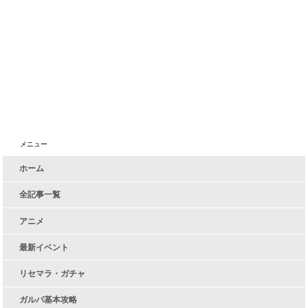
メニュー
ホーム
全記事一覧
アニメ
最新イベント
リセマラ・ガチャ
ガルパ基本攻略