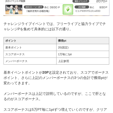
チャレンジライブイベントでは、フリーライブと協力ライブでチ
ャレンジPを集めて具体的には以下の通り。
ポイント
獲得pt
基本ポイント
20(固定)
スコアボーナス
1万毎に1pt
メンバーボーナス
上記参照
基本イベントポイントが
20Pと
設定されており、スコアでボーナス
ポイント、さらに上記のメンバーボーナスの3つの合計で獲得ptが
変わってきます。
メンバーボーナスは上記で説明しているのですが、ここで肝とな
るのがスコアボーナス。
スコアボーナスは5万PT毎に1ptずつ増えていくのですが、クリア