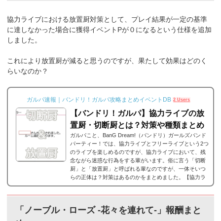
協力ライブにおける放置厨対策として、プレイ結果が一定の基準
に達しなかった場合に獲得イベントPが０になるという仕様を追加
しました。
これにより放置厨が減ると思うのですが、果たして効果はどのく
らいなのか？
ガルパ速報｜バンドリ！ガルパ攻略まとめイベントDB
2 Users
【バンドリ！ガルパ】協力ライブの放
置厨・切断厨とは？対策や種類まとめ
ガルパこと、BanG Dream!（バンドリ）ガールズバンド
パーティー！では、協力ライブとフリーライブという2つ
のライブを楽しめるのですが、協力ライブにおいて、残
念ながら迷惑な行為をする輩がいます。俗に言う「切断
厨」と「放置厨」と呼ばれる輩なのですが、一体そいつ
らの正体は？対策はあるのかをまとめました。【協力ラ
イブの天敵！？】切断厨と放置厨それでは、ガルパの協
力ライブに登場する切断厨と放置厨についてまとめてい
きます。協力ライブでは、他のガルパユーザーと一緒に
「ノーブル・ローズ -花々を連れて-」報酬まと
ライブができて、スコアも稼ぎやすいし、かけらも...