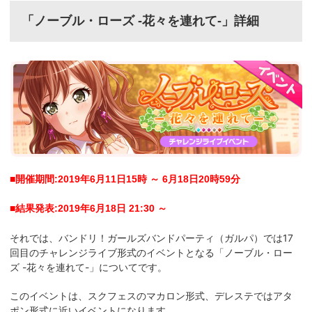
「ノーブル・ローズ -花々を連れて-」詳細
■開催期間:2019年6月11日15時 ～ 6月18日20時59分
■結果発表:2019年6月18日 21:30 ～
それでは、バンドリ！ガールズバンドパーティ（ガルパ）では17
回目のチャレンジライブ形式のイベントとなる「ノーブル・ロー
ズ -花々を連れて-」についてです。
このイベントは、スクフェスのマカロン形式、デレステではアタ
ポン形式に近いイベントになります。