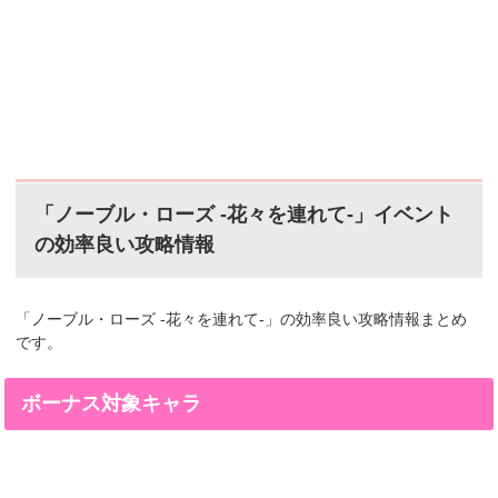
「ノーブル・ローズ -花々を連れて-」イベント
の効率良い攻略情報
「ノーブル・ローズ -花々を連れて-」の効率良い攻略情報まとめ
です。
ボーナス対象キャラ