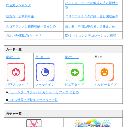
バンドストーリーの解放方法と報酬一
総合力ランキング
覧
放置厨・切断厨対策
エリアアイテムの詳細一覧と開放条件
スコアランクと獲得報酬一覧まとめ
短い曲・時間効率の良い楽曲まとめ
ガルパPASSは買うべき？
EXミッションとデコレーション機能
カード一覧
星4カード
星3カード
星2カード
星1カード
パワフルタイプ
クールタイプ
ピュアタイプ
ハッピータイプ
■
ドリームフェスティバルガチャ(ドリフェス)まとめ
■
スキル効果と所持キャラクター一覧
ガチャ一覧