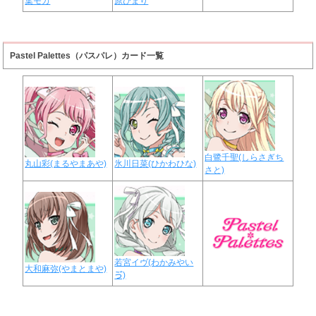
葉モカ
原ひまり
Pastel Palettes（パスパレ）カード一覧
白鷺千聖(しらさぎち
丸山彩(まるやまあや)
氷川日菜(ひかわひな)
さと)
若宮イヴ(わかみやい
大和麻弥(やまとまや)
ゔ)