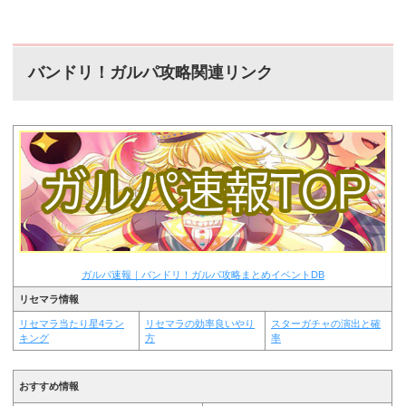
バンドリ！ガルパ攻略関連リンク
ガルパ速報｜バンドリ！ガルパ攻略まとめイベントDB
リセマラ情報
リセマラ当たり星4ラン
リセマラの効率良いやり
スターガチャの演出と確
キング
方
率
おすすめ情報