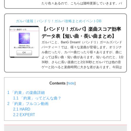
たり色々あるので、こちらは随時更新していきます。バ
ンドリ/ガルパの楽曲の追加・解禁方法一覧それでは、バ
ンドリ/ガルパに於ける楽曲の追加・解禁方法一覧です。
メインストーリーだったり、バンドストーリーだった
ガルパ速報｜バンドリ！ガルパ攻略まとめイベントDB
り、いろいろな条件があると思うのですが、それぞれ...
【バンドリ！ガルパ】楽曲スコア効率
データ表【短い曲・長い曲まとめ】
ガルパこと、BanG Dream!（バンドリ）ガールズバンド
パーティー！では、様々な楽曲が登場します。オリジナ
ル曲だったり、カバー曲だったり様々ありますが、曲に
よっては長い曲・短い曲があります。短いものだと、1分
30秒、さらに長い楽曲だと2分30秒とガルパでは他の音
ゲーと比べると楽曲時間に大きな差があります。今回は
ガルパに登場する楽曲の長い曲、短い曲のまとめや、イ
ベント周回におすすめの楽曲などをまとめました。楽曲
別スコア効率表(協力ライブ) ↓別タブで見る場合はこち
Contents
[
hide
]
ら。
バンドリ！ガルパ スコア...
1
「約束」の楽曲詳細
1.1
「約束」ってどんな曲？
2
「約束」フルコン動画
2.1
HARD
2.2
EXPERT