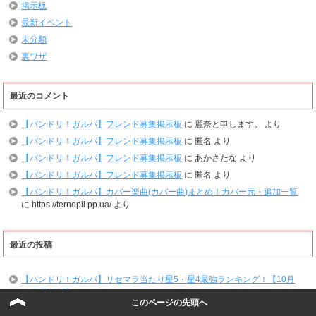
掲示板
最新イベント
未分類
裏ワザ
最近のコメント
【バンドリ！ガルパ】フレンド募集掲示板
に
麗奈と申します。
より
【バンドリ！ガルパ】フレンド募集掲示板
に
匿名
より
【バンドリ！ガルパ】フレンド募集掲示板
に
あかさたな
より
【バンドリ！ガルパ】フレンド募集掲示板
に
匿名
より
【バンドリ！ガルパ】カバー楽曲(カバー曲)まとめ！カバー元・追加一覧
に
https://ternopil.pp.ua/
より
最近の投稿
【バンドリ！ガルパ】リセマラ当たり星5・星4最強ランキング！【10月
31日最新版】
このページの先頭へ