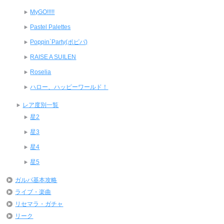
MyGO!!!!!
Pastel Palettes
Poppin`Party(ポピパ)
RAISE A SUILEN
Roselia
ハロー、ハッピーワールド！
レア度別一覧
星2
星3
星4
星5
ガルパ基本攻略
ライブ・楽曲
リセマラ・ガチャ
リーク