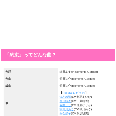
「約束」ってどんな曲？
作詞
織田あすか(Elements Garden)
作曲
竹田祐介(Elements Garden)
編曲
竹田祐介(Elements Garden)
【
Roselia(ロゼリア)
】
湊友希那
(CV:相羽あいな)
氷川紗夜
(CV:工藤晴香)
歌
今井リサ
(CV:遠藤ゆりか)
宇田川あこ
(CV:桜川めぐ)
白金燐子
(CV:明坂聡美)