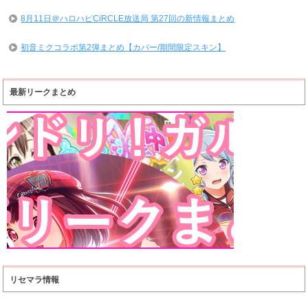
8月11日＠ハロハピCiRCLE放送局 第27回の新情報まとめ
初音ミクコラボ第2弾まとめ【カバー/期間限定スキン】
最新リークまとめ
リセマラ情報