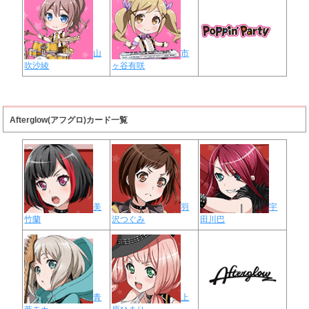
山
市
吹沙綾
ヶ谷有咲
Afterglow(アフグロ)カード一覧
美
羽
宇
竹蘭
沢つぐみ
田川巴
青
上