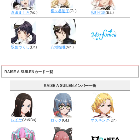
桐ヶ谷透子
(Gt.)
倉田ましろ
(Vo.)
広町七深
(Ba.)
双葉つくし
(Dr.)
八潮瑠唯
(Vn.)
RAISE A SUILENカード一覧
RAISE A SUILENメンバー一覧
レイヤ
(Vo&Ba)
ロック
(Gt.)
マスキング
(Dr.)