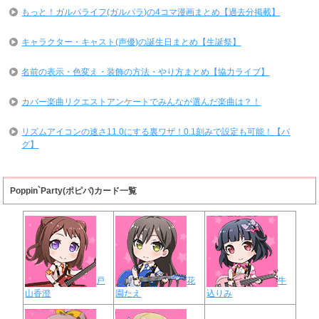
もっと！ガルパライフ(ガルパラ)の4コマ漫画まとめ【過去分掲載】
キャラクター・キャスト(声優)の誕生日まとめ【生誕祭】
名前の表示・色変え・装飾の方法・やり方まとめ【協力ライブ】
カバー楽曲リクエストアンケートでみんなが選んだ楽曲は？！
リズムアイコンの速さ11.0にする裏ワザ！0.1刻みで設定も可能！【バ
グ】
Poppin`Party(ポピパ)カード一覧
戸
花
牛
山香澄
園たえ
込りみ