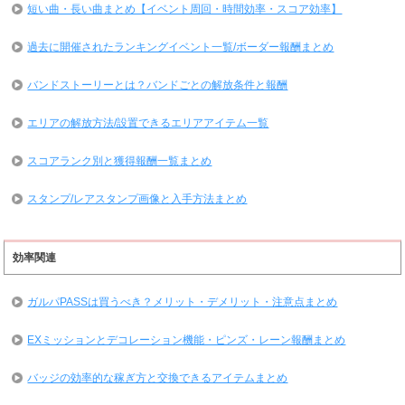
短い曲・長い曲まとめ【イベント周回・時間効率・スコア効率】
過去に開催されたランキングイベント一覧/ボーダー報酬まとめ
バンドストーリーとは？バンドごとの解放条件と報酬
エリアの解放方法/設置できるエリアアイテム一覧
スコアランク別と獲得報酬一覧まとめ
スタンプ/レアスタンプ画像と入手方法まとめ
効率関連
ガルパPASSは買うべき？メリット・デメリット・注意点まとめ
EXミッションとデコレーション機能・ピンズ・レーン報酬まとめ
バッジの効率的な稼ぎ方と交換できるアイテムまとめ