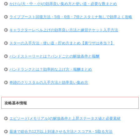
かけら(大・中・小)の効率良い集め方と使い道・必要な数まとめ
ライブブースト回復方法・5倍・6倍・7倍とスタミナ無しで効率よく攻略
キャラクターレベル上げの効率良い方法と練習チケット入手方法
スターの入手方法・使い道・貯め方まとめ【裏ワザは本当？】
バンドストーリーとは？バンドごとの解放条件と報酬
バンドランクとは？効率的な上げ方・報酬まとめ
奇跡のクリスタルの入手方法と効率良い集め方
攻略基本情報
エピソード(メモリアル)の解放条件と上昇ステータス値と必要素材
最速で総合力12万以上到達させる方法とスコアA・S取る方法