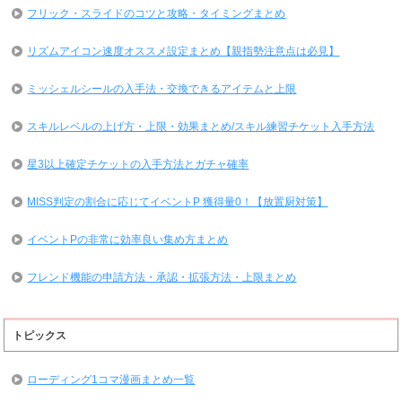
フリック・スライドのコツと攻略・タイミングまとめ
リズムアイコン速度オススメ設定まとめ【親指勢注意点は必見】
ミッシェルシールの入手法・交換できるアイテムと上限
スキルレベルの上げ方・上限・効果まとめ/スキル練習チケット入手方法
星3以上確定チケットの入手方法とガチャ確率
MISS判定の割合に応じてイベントP 獲得量0！【放置厨対策】
イベントPの非常に効率良い集め方まとめ
フレンド機能の申請方法・承認・拡張方法・上限まとめ
トピックス
ローディング1コマ漫画まとめ一覧