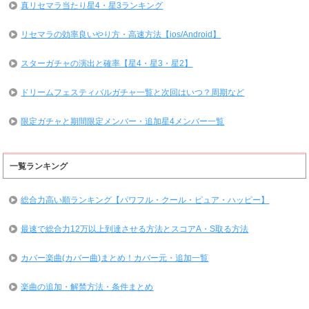
真リセマラ当たり星4・星3ランキング
リセマラの効率良いやり方・高速方法【ios/Android】
スターガチャの演出と確率【星4・星3・星2】
ドリームフェスティバルガチャ一覧と次回はいつ？周期など
限定ガチャと期間限定メンバー・追加星4メンバー一覧
一覧ランキング
総合力高い順ランキング【パワフル・クール・ピュア・ハッピー】
最速で総合力12万以上到達させる方法とスコアA・S取る方法
カバー楽曲(カバー曲)まとめ！カバー元・追加一覧
楽曲の追加・解禁方法・条件まとめ