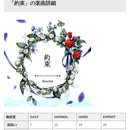
「約束」の楽曲詳細
難易度
EASY
NORMAL
HARD
EXPERT
楽曲Lv
7
13
18
25