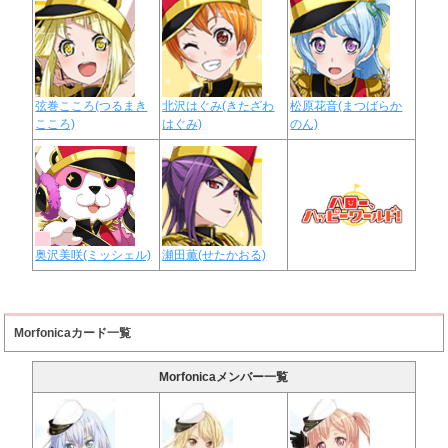
弦巻こころ(つるまき
北沢はぐみ(きたざわ
松原花音(まつばらか
こころ)
はぐみ)
のん)
奥沢美咲(ミッシェル)
瀬田薫(せたかおる)
Morfonicaカード一覧
Morfonicaメンバー一覧