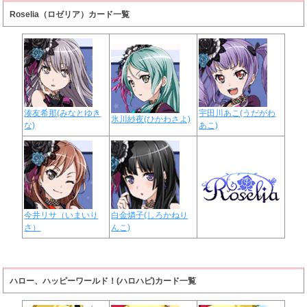
Roselia（ロゼリア）カード一覧
湊友希那(みなとゆき
宇田川あこ(うだがわ
氷川紗夜(ひかわさよ)
な)
あこ)
今井リサ（いまいり
白金燐子(しろかねり
さ）
んこ)
ハロー、ハッピーワールド！(ハロハピ)カード一覧