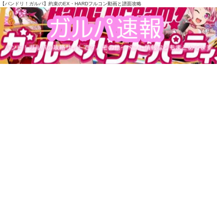
【バンドリ！ガルパ】約束のEX・HARDフルコン動画と譜面攻略