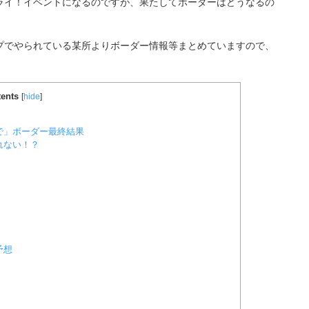
ライ！イベントになるのですが、果たしてボーダーはどうなるの
プでやられている某所よりボーダー情報等まとめていますので、
ents
[
hide
]
で」ボーダー最終結果
れない！？
予想