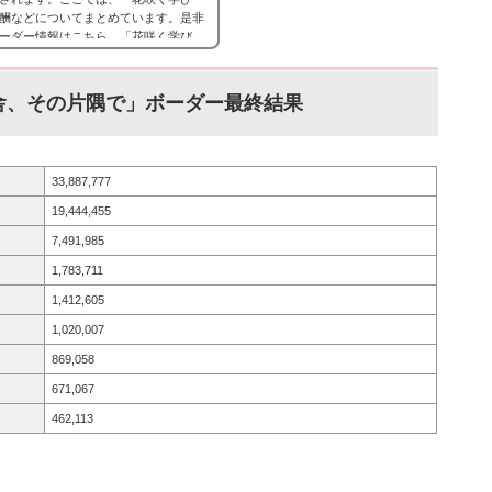
酬などについてまとめています。是非
ーダー情報はこちら。「花咲く学び
月20日15時 ～ 4月28日20時59分■
 ～ それでは、バンドリ！ガールズバンドパー
舎、その片隅で」ボーダー最終結果
33,887,777
19,444,455
7,491,985
1,783,711
1,412,605
1,020,007
869,058
671,067
462,113