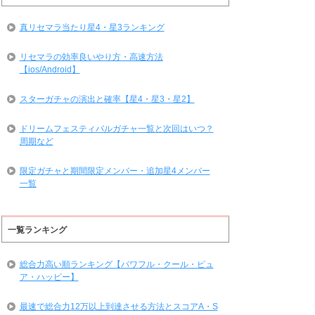
真リセマラ当たり星4・星3ランキング
リセマラの効率良いやり方・高速方法
【ios/Android】
スターガチャの演出と確率【星4・星3・星2】
ドリームフェスティバルガチャ一覧と次回はいつ？
周期など
限定ガチャと期間限定メンバー・追加星4メンバー
一覧
一覧ランキング
総合力高い順ランキング【パワフル・クール・ピュ
ア・ハッピー】
最速で総合力12万以上到達させる方法とスコアA・S