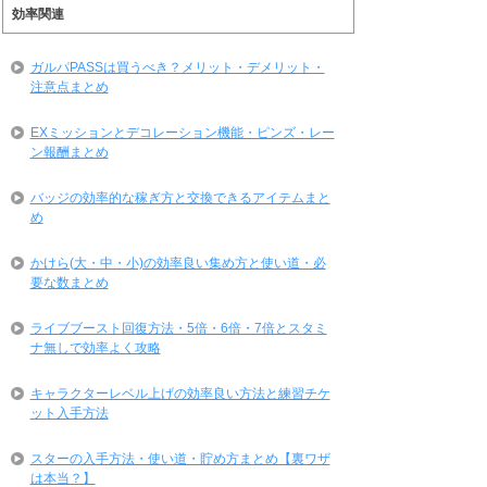
効率関連
ガルパPASSは買うべき？メリット・デメリット・
注意点まとめ
EXミッションとデコレーション機能・ピンズ・レー
ン報酬まとめ
バッジの効率的な稼ぎ方と交換できるアイテムまと
め
かけら(大・中・小)の効率良い集め方と使い道・必
要な数まとめ
ライブブースト回復方法・5倍・6倍・7倍とスタミ
ナ無しで効率よく攻略
キャラクターレベル上げの効率良い方法と練習チケ
ット入手方法
スターの入手方法・使い道・貯め方まとめ【裏ワザ
は本当？】