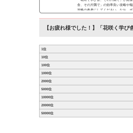
舎、その片隅で」の効率良い攻略や報
攻略の参考にしてください。なお、ボ
舎、その片隅で」概要■開催期間:2019年4
結果発表:2019年4月28日 21:30
ティ（ガルパ）に行われる「...
【お疲れ様でした！】「花咲く学び
1位
10位
100位
1000位
2000位
5000位
10000位
20000位
50000位