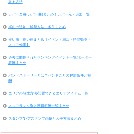
取る方法
カバー楽曲(カバー曲)まとめ！カバー元・追加一覧
楽曲の追加・解禁方法・条件まとめ
短い曲・長い曲まとめ【イベント周回・時間効率・
スコア効率】
過去に開催されたランキングイベント一覧/ボーダー
報酬まとめ
バンドストーリーとは？バンドごとの解放条件と報
酬
エリアの解放方法/設置できるエリアアイテム一覧
スコアランク別と獲得報酬一覧まとめ
スタンプ/レアスタンプ画像と入手方法まとめ