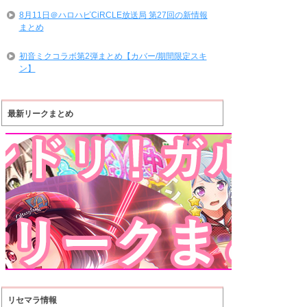
8月11日＠ハロハピCiRCLE放送局 第27回の新情報
まとめ
初音ミクコラボ第2弾まとめ【カバー/期間限定スキ
ン】
最新リークまとめ
リセマラ情報