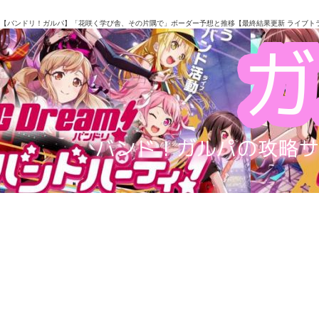
【バンドリ！ガルパ】「花咲く学び舎、その片隅で」ボーダー予想と推移【最終結果更新 ライブト