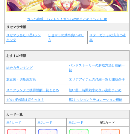
ガルパ速報｜バンドリ！ガルパ攻略まとめイベントDB
リセマラ情報
リセマラ当たり星4ラン
リセマラの効率良いやり
スターガチャの演出と確
キング
方
率
おすすめ情報
バンドストーリーの解放方法と報酬一
総合力ランキング
覧
放置厨・切断厨対策
エリアアイテムの詳細一覧と開放条件
スコアランクと獲得報酬一覧まとめ
短い曲・時間効率の良い楽曲まとめ
ガルパPASSは買うべき？
EXミッションとデコレーション機能
カード一覧
星4カード
星3カード
星2カード
星1カード