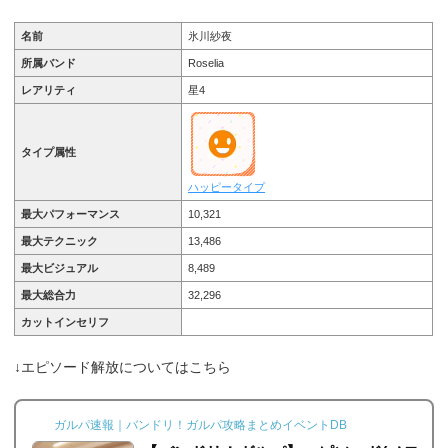
名前
氷川紗夜
所属バンド
Roselia
レアリティ
星4
タイプ属性
ハッピータイプ
最大パフォーマンス
10,321
最大テクニック
13,486
最大ビジュアル
8,489
最大総合力
32,296
カットインセリフ
↓エピソード解放についてはこちら
ガルパ速報｜バンドリ！ガルパ攻略まとめイベントDB