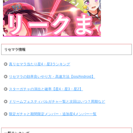
リセマラ情報
真リセマラ当たり星4・星3ランキング
リセマラの効率良いやり方・高速方法【ios/Android】
スターガチャの演出と確率【星4・星3・星2】
ドリームフェスティバルガチャ一覧と次回はいつ？周期など
限定ガチャと期間限定メンバー・追加星4メンバー一覧