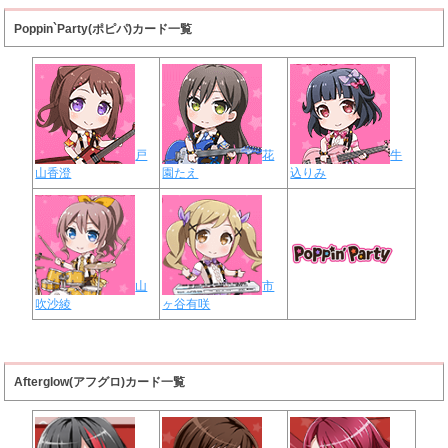
Poppin`Party(ポピパ)カード一覧
戸
花
牛
山香澄
園たえ
込りみ
山
市
吹沙綾
ヶ谷有咲
Afterglow(アフグロ)カード一覧