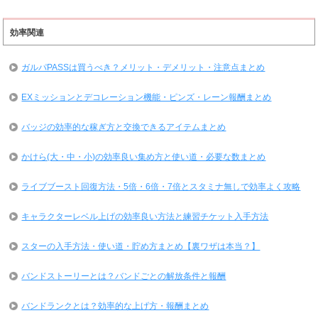
効率関連
ガルパPASSは買うべき？メリット・デメリット・注意点まとめ
EXミッションとデコレーション機能・ピンズ・レーン報酬まとめ
バッジの効率的な稼ぎ方と交換できるアイテムまとめ
かけら(大・中・小)の効率良い集め方と使い道・必要な数まとめ
ライブブースト回復方法・5倍・6倍・7倍とスタミナ無しで効率よく攻略
キャラクターレベル上げの効率良い方法と練習チケット入手方法
スターの入手方法・使い道・貯め方まとめ【裏ワザは本当？】
バンドストーリーとは？バンドごとの解放条件と報酬
バンドランクとは？効率的な上げ方・報酬まとめ