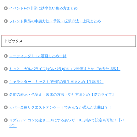
イベントPの非常に効率良い集め方まとめ
フレンド機能の申請方法・承認・拡張方法・上限まとめ
トピックス
ローディング1コマ漫画まとめ一覧
もっと！ガルパライフ(ガルパラ)の4コマ漫画まとめ【過去分掲載】
キャラクター・キャスト(声優)の誕生日まとめ【生誕祭】
名前の表示・色変え・装飾の方法・やり方まとめ【協力ライブ】
カバー楽曲リクエストアンケートでみんなが選んだ楽曲は？！
リズムアイコンの速さ11.0にする裏ワザ！0.1刻みで設定も可能！【バ
グ】