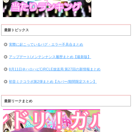
最新トピックス
実際に起こっているバグ・エラー不具合まとめ
アップデート/メンテンナンス履歴まとめ【最新版】
8月11日＠ハロハピCiRCLE放送局 第27回の新情報まとめ
初音ミクコラボ第2弾まとめ【カバー/期間限定スキン】
最新リークまとめ