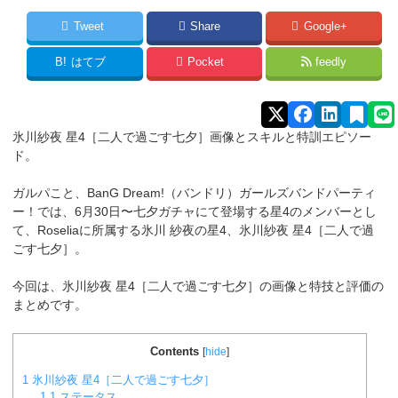
Tweet
Share
Google+
B!
はてブ
Pocket
feedly
氷川紗夜 星4［二人で過ごす七夕］画像とスキルと特訓エピソー
ド。
ガルパこと、BanG Dream!（バンドリ）ガールズバンドパーティ
ー！では、6月30日〜七夕ガチャにて登場する星4のメンバーとし
て、Roseliaに所属する氷川 紗夜
の星4、氷川紗夜 星4［二人で過
ごす七夕］。
今回は、氷川紗夜 星4［二人で過ごす七夕］の画像と特技と評価の
まとめです。
Contents
[
hide
]
1
氷川紗夜 星4［二人で過ごす七夕］
1.1
ステータス