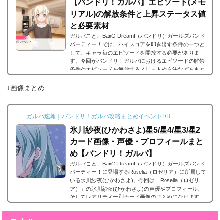
【バンドリ！ガルパ】エピソード(メモ
リアル)の解放条件と上昇ステータス値
と必要素材
ガルパこと、BanG Dream!（バンドリ）ガールズバンド
パーティー！では、ハイスコアを叩き出す条件の一つと
して、キャラ毎のエピソードを開放する必要がありま
す。今回がバンドリ！ガルパにおけるエピソードの解禁
条件やエピソードを解放するメリットや方法などをまと
めました。エピソードとは？エピソードとは、各キャラ
に用意されているもので、各キャラのそのエピソードタ
↓画像まとめ
イトルに因んだメンバー独自の話を見ることができま
す。エピソードは各キャラクターの詳細にあり、解放す
ることでそのタイトルに纏わるエピソードを視聴できる
ガルパ速報｜バンドリ！ガルパ攻略まとめイベントDB
よ...
氷川紗夜(ひかわさよ)星5/星4/星3/星2
カード画像・声優・プロフィールまと
め【バンドリ！ガルパ】
ガルパこと、BanG Dream!（バンドリ）ガールズバンド
パーティー！に登場するRoselia（ロゼリア）に所属して
いる氷川紗夜(ひかわさよ)。今回は「Roselia（ロゼリ
ア）」の氷川紗夜(ひかわさよ)の声優やプロフィール、
そしてレアリティー別カード画像のまとめになります。
氷川紗夜(ひかわさよ)星5カードまとめ氷川紗夜(ひかわ
さよ)の星5カードまとめです。 氷川紗夜 星5［悪魔狩り