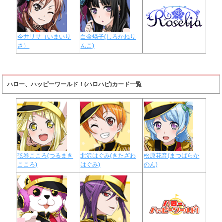
今井リサ（いまいり
白金燐子(しろかねり
さ）
んこ)
ハロー、ハッピーワールド！(ハロハピ)カード一覧
弦巻こころ(つるまき
北沢はぐみ(きたざわ
松原花音(まつばらか
こころ)
はぐみ)
のん)