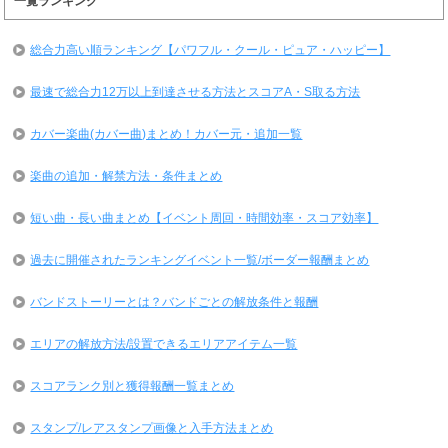
一覧ランキング
総合力高い順ランキング【パワフル・クール・ピュア・ハッピー】
最速で総合力12万以上到達させる方法とスコアA・S取る方法
カバー楽曲(カバー曲)まとめ！カバー元・追加一覧
楽曲の追加・解禁方法・条件まとめ
短い曲・長い曲まとめ【イベント周回・時間効率・スコア効率】
過去に開催されたランキングイベント一覧/ボーダー報酬まとめ
バンドストーリーとは？バンドごとの解放条件と報酬
エリアの解放方法/設置できるエリアアイテム一覧
スコアランク別と獲得報酬一覧まとめ
スタンプ/レアスタンプ画像と入手方法まとめ