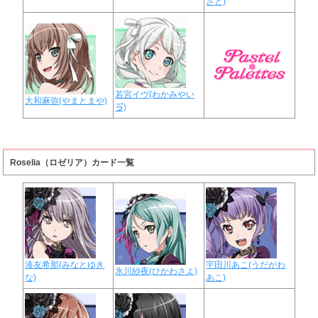
さと)
若宮イヴ(わかみやい
大和麻弥(やまとまや)
ゔ)
Roselia（ロゼリア）カード一覧
湊友希那(みなとゆき
宇田川あこ(うだがわ
氷川紗夜(ひかわさよ)
な)
あこ)