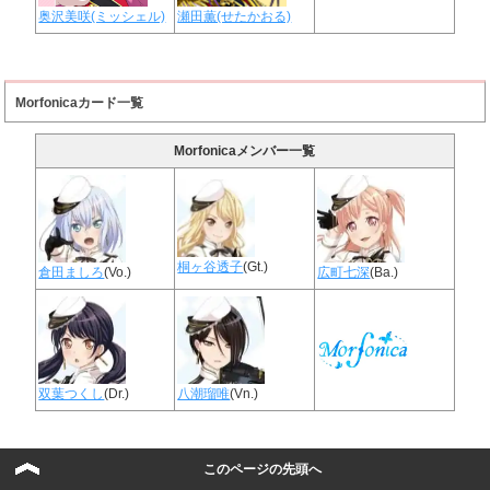
奥沢美咲(ミッシェル)
瀬田薫(せたかおる)
Morfonicaカード一覧
Morfonicaメンバー一覧
桐ヶ谷透子
(Gt.)
倉田ましろ
(Vo.)
広町七深
(Ba.)
双葉つくし
(Dr.)
八潮瑠唯
(Vn.)
このページの先頭へ
RAISE A SUILENカード一覧