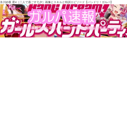
氷川紗夜 星4［二人で過ごす七夕］画像とスキルと特訓エピソード【バンドリ！ガルパ】