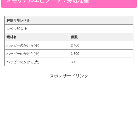
メモリアルエピソード：身近な星
解放可能レベル
レベル60以上
素材名
個数
ハッピーのかけら(小)
2,400
ハッピーのかけら(中)
1,800
ハッピーのかけら(大)
300
スポンサードリンク