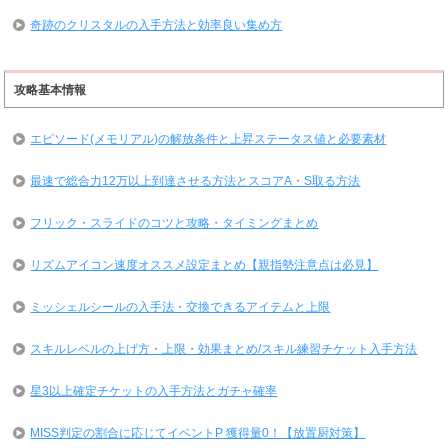
奇跡のクリスタルの入手方法と効率良い集め方
攻略基本情報
エピソード(メモリアル)の解放条件と上昇ステータス値と必要素材
最速で総合力12万以上到達させる方法とスコアA・S取る方法
フリック・スライドのコツと攻略・タイミングまとめ
リズムアイコン速度オススメ設定まとめ【親指勢注意点は必見】
ミッシェルシールの入手法・交換できるアイテムと上限
スキルレベルの上げ方・上限・効果まとめ/スキル練習チケット入手方法
星3以上確定チケットの入手方法とガチャ確率
MISS判定の割合に応じてイベントP 獲得量0！【放置厨対策】