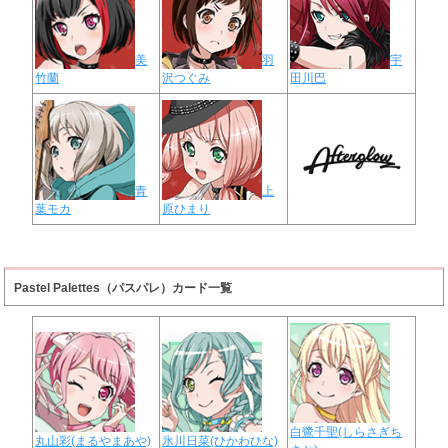
美
羽
宇
竹蘭
沢つぐみ
田川巴
青
上
葉モカ
原ひまり
Pastel Palettes（パスパレ）カード一覧
白鷺千聖(しらさぎち
丸山彩(まるやまあや)
氷川日菜(ひかわひな)