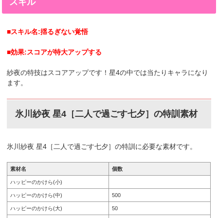
スキル
の統括・サヨ/マキマ］特訓前特訓後2023年6月30日追
加。氷川紗夜 星5［悪魔狩りの統括・サヨ/マキマ］の星
5。氷川紗夜 星5［雨雫と陽］特訓前特訓後2023年9月...
■スキル名:揺るぎない覚悟
■効果:スコアが特大アップする
紗夜の特技はスコアアップです！星4の中では当たりキャラになり
ます。
氷川紗夜 星4［二人で過ごす七夕］の特訓素材
氷川紗夜 星4［二人で過ごす七夕］の特訓に必要な素材です。
素材名
個数
ハッピーのかけら(小)
ハッピーのかけら(中)
500
ハッピーのかけら(大)
50