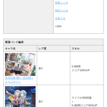
弦巻こころ
羽沢つぐみ
今井リサ
+10%
最適バンド編成
キャラ名
レア度
スキル
5.0秒間
星4
スコア100%UP
氷川日菜 星4［天文部へ
ようこそ！］
ライフが300回復
星4
+
5.0秒間スコア60%UP