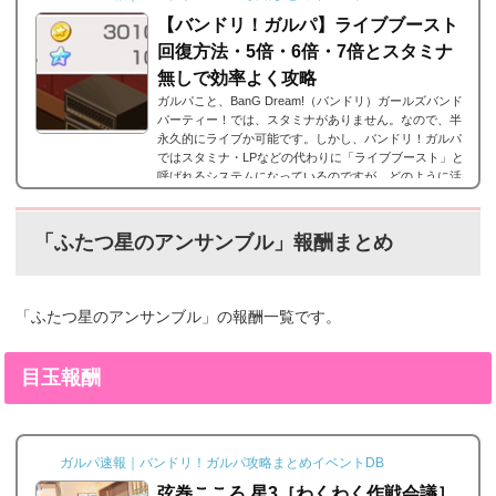
【バンドリ！ガルパ】ライブブースト
回復方法・5倍・6倍・7倍とスタミナ
無しで効率よく攻略
ガルパこと、BanG Dream!（バンドリ）ガールズバンド
パーティー！では、スタミナがありません。なので、半
永久的にライブか可能です。しかし、バンドリ！ガルパ
ではスタミナ・LPなどの代わりに「ライブブースト」と
呼ばれるシステムになっているのですが、どのように活
用していけばいいのでしょうか？ここでは、ライブブー
ストについての解説とスタミナがないシステムをどのよ
うに活躍していけばいいのかをまとめました。※5月9日
「ふたつ星のアンサンブル」報酬まとめ
のアップデートで上限や消費量が変わったので最新版に
更新。ライブブーストとは画面右上の炎のようなアイ...
「ふたつ星のアンサンブル」の報酬一覧です。
目玉報酬
ガルパ速報｜バンドリ！ガルパ攻略まとめイベントDB
弦巻こころ 星3［わくわく作戦会議］