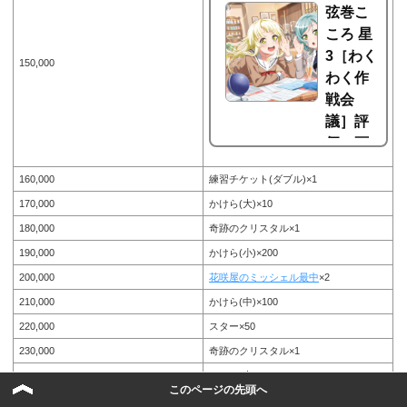
弦巻こ
ころ 星
3［わく
150,000
わく作
戦会
議］評
価・画
像とス
160,000
練習チケット(ダブル)×1
キルと
170,000
かけら(大)×10
特訓エ
180,000
奇跡のクリスタル×1
ピソー
ド【バ
190,000
かけら(小)×200
ンド
200,000
花咲屋のミッシェル最中
×2
リ！ガ
210,000
かけら(中)×100
ルパ】
220,000
スター×50
弦巻こころ 星3［わくわく作戦会
230,000
奇跡のクリスタル×1
議］評価・画像とスキルと特訓エ
ピソード。ガルパこと、BanG Dr
240,000
かけら(大)×10
eam!（バンドリ）ガールズバンド
このページの先頭へ
パーティー！では、2018年12月2
250,000
コイン×50,000