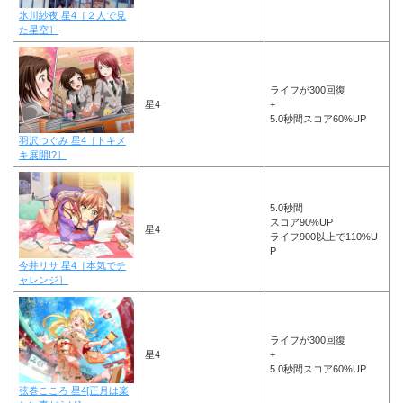
氷川紗夜 星4［２人で見
た星空］
ライフが300回復
星4
+
5.0秒間スコア60%UP
羽沢つぐみ 星4［トキメ
キ展開!?］
5.0秒間
スコア90%UP
星4
ライフ900以上で110%U
P
今井リサ 星4［本気でチ
ャレンジ］
ライフが300回復
星4
+
5.0秒間スコア60%UP
弦巻こころ 星4[正月は楽