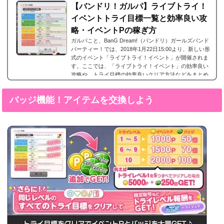
【バンドリ！ガルパ】ライブトライ！
イベントトライ目標一覧と効率良い攻
略・イベントPの稼ぎ方
ガルパこと、BanG Dream!（バンドリ）ガールズバンド
パーティー！では、2018年1月22日15:00より、新しい形
式のイベント「ライブトライ！イベント」が開催されま
す。ここでは、「ライブトライ！イベント」の効率良い
攻略や、トライ目標の効率良いクリア方法などをまとめ
ました。ぜひ攻略の参考にしてください！トライ目標と
はトライ目標とはライブトライ！イベントに登場する課
バッジ機能！アイテムを交換しよう
題であり「スコアトライ」、「ライフトライ」、「判定
トライ」、「コンボトライ」、「協力トライ」の全5種類
あり、それぞれ指定された条件をクリアすることで...