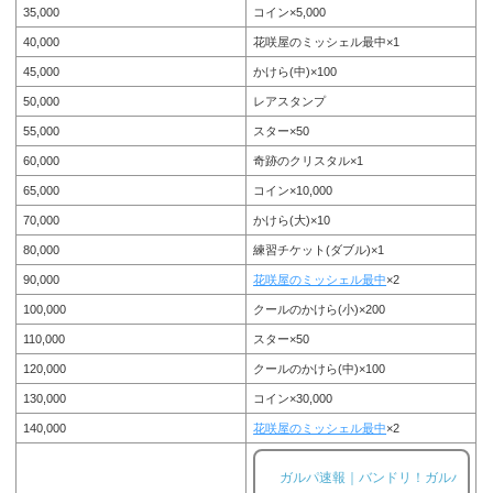
35,000
コイン×5,000
特訓エ
40,000
花咲屋のミッシェル最中×1
ピソー
45,000
かけら(中)×100
ド【バ
ンド
50,000
レアスタンプ
リ！ガ
55,000
スター×50
ルパ】
60,000
奇跡のクリスタル×1
今井リサ 星2［星のひらめき］評
65,000
コイン×10,000
価・画像とスキルと特訓エピソー
ド。ガルパこと、BanG Dream!
70,000
かけら(大)×10
（バンドリ）ガールズバンドパー
80,000
練習チケット(ダブル)×1
ティー！では、2018年12月20日1
5:00〜イベント「ふたつ星のアン
90,000
花咲屋のミッシェル最中
×2
サンブル」が開催されているので
すが、そのイベントにて登場した
100,000
クールのかけら(小)×200
Roseliaに所属する今井リサ の星
110,000
スター×50
2、今井リサ 星2［星のひらめ
き］が登場します。今回は、今井
120,000
クールのかけら(中)×100
リサ 星2［星のひらめき］の画像
130,000
コイン×30,000
と特技と評価のまとめです。今井
リサ 星2［星のひらめき］※画像
140,000
花咲屋のミッシェル最中
×2
をタップ/クリックで画像拡大可能
■特訓前■特訓後ステータス名前今
井リサ所属バンドRoselia...
ガルパ速報｜バンドリ！ガルパ攻略