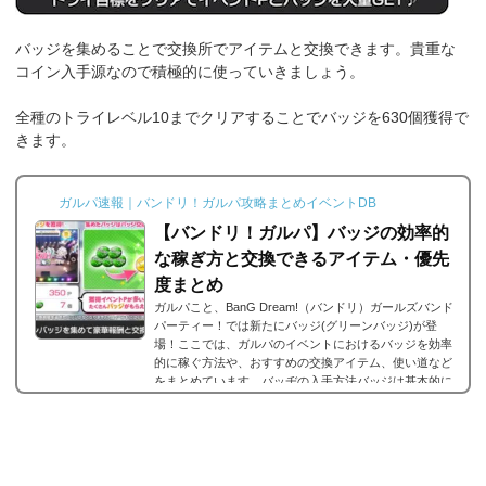
バッジを集めることで交換所でアイテムと交換できます。貴重な
コイン入手源なので積極的に使っていきましょう。
全種のトライレベル10までクリアすることでバッジを630個獲得で
きます。
ガルパ速報｜バンドリ！ガルパ攻略まとめイベントDB
【バンドリ！ガルパ】バッジの効率的
な稼ぎ方と交換できるアイテム・優先
度まとめ
ガルパこと、BanG Dream!（バンドリ）ガールズバンド
パーティー！では新たにバッジ(グリーンバッジ)が登
場！ここでは、ガルパのイベントにおけるバッジを効率
的に稼ぐ方法や、おすすめの交換アイテム、使い道など
をまとめています。バッヂの入手方法バッジは基本的に
イベントを走ることで、入手可能です。イベントPTとは
別に入手可能で、獲得イベントPが多いほどたくさんバ
ッジが入手できます。獲得バッジの上限具体的にはイベ
ントPの1/20のバッヂがもらえます。例えば、イベントP
が2000だった場合は40枚もらえるみたいな感じです。