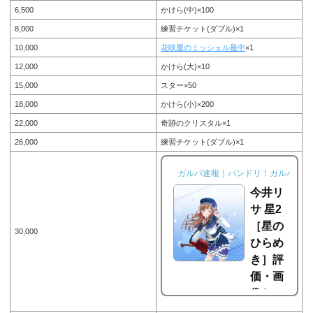
6,500
かけら(中)×100
8,000
練習チケット(ダブル)×1
10,000
花咲屋のミッシェル最中
×1
12,000
かけら(大)×10
15,000
スター×50
18,000
かけら(小)×200
22,000
奇跡のクリスタル×1
26,000
練習チケット(ダブル)×1
ガルパ速報｜バンドリ！ガルパ攻略
今井リ
サ 星2
［星の
30,000
ひらめ
き］評
価・画
像とス
キルと