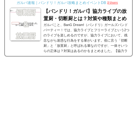
ガルパ速報｜バンドリ！ガルパ攻略まとめイベントDB
2 Users
【バンドリ！ガルパ】協力ライブの放
置厨・切断厨とは？対策や種類まとめ
ガルパこと、BanG Dream!（バンドリ）ガールズバンド
パーティー！では、協力ライブとフリーライブという2つ
のライブを楽しめるのですが、協力ライブにおいて、残
念ながら迷惑な行為をする輩がいます。俗に言う「切断
厨」と「放置厨」と呼ばれる輩なのですが、一体そいつ
らの正体は？対策はあるのかをまとめました。【協力ラ
イブの天敵！？】切断厨と放置厨それでは、ガルパの協
力ライブに登場する切断厨と放置厨についてまとめてい
きます。協力ライブでは、他のガルパユーザーと一緒に
ライブができて、スコアも稼ぎやすいし、かけらも...