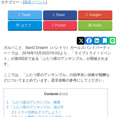
カテゴリー：[
最新イベント
]
Tweet
Share
Google+
B!
はてブ
Pocket
feedly
ガルパこと、BanG Dream!（バンドリ）ガールズバンドパーティ
ー！では、2018年12月20日15:00より、「ライブトライ！イベン
ト」の第9回目である「ふたつ星のアンサンブル」
が開催されま
す。
ここでは、「ふたつ星のアンサンブル」の効率良い攻略や報酬な
どについてまとめています。是非攻略の参考にしてください。
Contents
[
hide
]
1
「ふたつ星のアンサンブル」概要
2
「ふたつ星のアンサンブル」遊び方
2.1
トライ目標をクリアしよう！