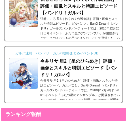
評価・画像とスキルと特訓エピソード
【バンドリ！ガルパ】
弦巻こころ 星3［わくわく作戦会議］評価・画像とスキ
ルと特訓エピソード。ガルパこと、BanG Dream!（バン
ドリ）ガールズバンドパーティー！では、2018年12月20
日よりイベント「ふたつ星のアンサンブル」が開催され
ます。そのイベントの星3のメンバーとして登場した、ハ
ロー、ハッピーワールド！に所属する弦巻こころの星3、
弦巻こころ 星3［わくわく作戦会議］。今回は、弦巻こ
ころ 星3［わくわく作戦会議］の画像と特技と評価のま
ガルパ速報｜バンドリ！ガルパ攻略まとめイベントDB
とめです。弦巻こころ 星3［わくわく作戦会議］※画像
今井リサ 星2［星のひらめき］評価・
をタップ/クリックで画像拡大可能■特訓前■特訓...
画像とスキルと特訓エピソード【バン
ドリ！ガルパ】
今井リサ 星2［星のひらめき］評価・画像とスキルと特
訓エピソード。ガルパこと、BanG Dream!（バンドリ）
ガールズバンドパーティー！では、2018年12月20日15:0
0〜イベント「ふたつ星のアンサンブル」が開催されてい
るのですが、そのイベントにて登場したRoseliaに所属す
る今井リサ の星2、今井リサ 星2［星のひらめき］が登
場します。今回は、今井リサ 星2［星のひらめき］の画
ランキング報酬
像と特技と評価のまとめです。今井リサ 星2［星のひら
めき］※画像をタップ/クリックで画像拡大可能■特訓前■
特訓後ステータス名前今井リサ所属バンドRoselia...