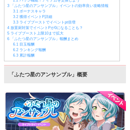
2.2
バッジ機能！アイテムを交換しよう
3
「ふたつ星のアンサンブル」イベントの効率良い攻略情報
3.1
ボーナスキャラ
3.2
獲得イベントP詳細
3.3
ライブブーストでイベントpt倍増
4
放置厨対策でイベントPが0になることも？
5
ライブブースト上限10まで拡大
6
「ふたつ星のアンサンブル」報酬まとめ
6.1
目玉報酬
6.2
ランキング報酬
6.3
累計報酬
「ふたつ星のアンサンブル」概要