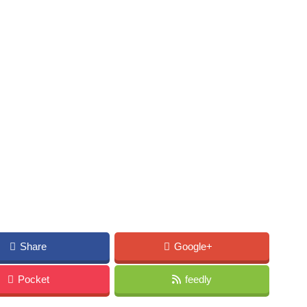
Share
Google+
Pocket
feedly