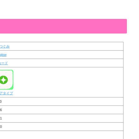
つぐみ
rglow
カード
アタイプ
3
6
1
0