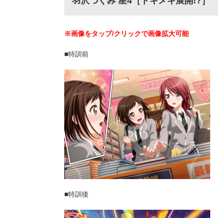
羽沢つぐみ 星4［トキメキ展開!?］
※画像をタップ/クリックで画像拡大可能
■特訓前
■特訓後