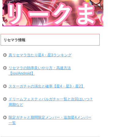
リセマラ情報
真リセマラ当たり星4・星3ランキング
リセマラの効率良いやり方・高速方法
【ios/Android】
スターガチャの演出と確率【星4・星3・星2】
ドリームフェスティバルガチャ一覧と次回はいつ？
周期など
限定ガチャと期間限定メンバー・追加星4メンバー
一覧