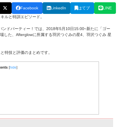
Facebook
LinkedIn
はてブ
LINE
スキルと特訓エピソード。
バンドパーティー！では、2018年5月10日15:00~新たに「ゴー
た、Afterglowに所属する羽沢つぐみ
の星4、羽沢つぐみ 星
像と特技と評価のまとめです。
ents
[
hide
]