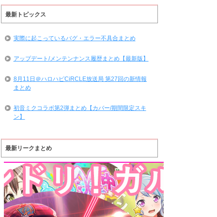
最新トピックス
実際に起こっているバグ・エラー不具合まとめ
アップデート/メンテンナンス履歴まとめ【最新版】
8月11日＠ハロハピCiRCLE放送局 第27回の新情報
まとめ
初音ミクコラボ第2弾まとめ【カバー/期間限定スキ
ン】
最新リークまとめ