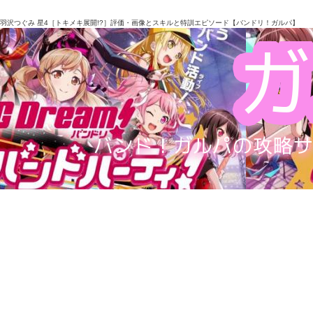
羽沢つぐみ 星4［トキメキ展開!?］評価・画像とスキルと特訓エピソード【バンドリ！ガルパ】