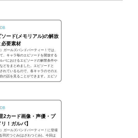
DB
ソード(メモリアル)の解放
と必要素材
ンドリ）ガールズバンドパーティー！では、
て、キャラ毎のエピソードを開放する
ルパにおけるエピソードの解禁条件や
などをまとめました。エピソードと
されているもので、各キャラのそのエ
自の話を見ることができます。エピソ
解放することでそのタイトルに纏わる
DB
3/星2カード画像・声優・プ
ドリ！ガルパ】
ンドリ）ガールズバンドパーティー！に登場
している羽沢つぐみ(はざわつぐみ)。今回は