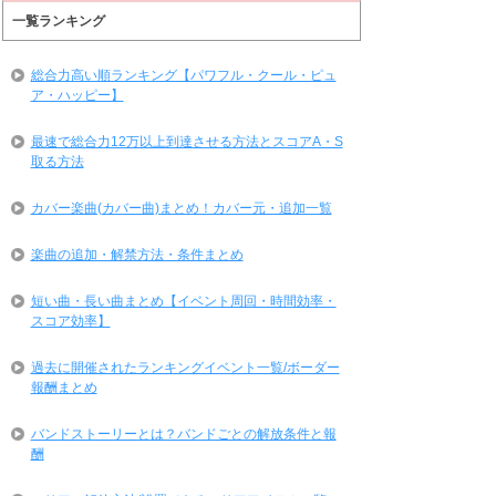
一覧ランキング
総合力高い順ランキング【パワフル・クール・ピュ
ア・ハッピー】
最速で総合力12万以上到達させる方法とスコアA・S
取る方法
カバー楽曲(カバー曲)まとめ！カバー元・追加一覧
楽曲の追加・解禁方法・条件まとめ
短い曲・長い曲まとめ【イベント周回・時間効率・
スコア効率】
過去に開催されたランキングイベント一覧/ボーダー
報酬まとめ
バンドストーリーとは？バンドごとの解放条件と報
酬