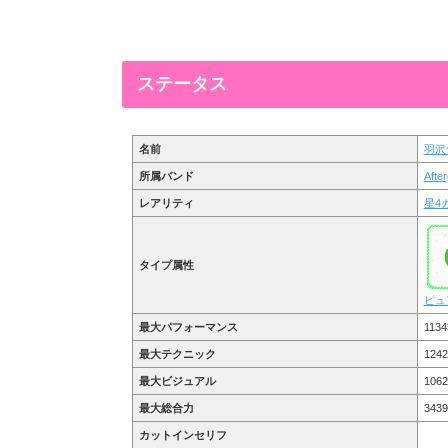
ステータス
名前
羽沢
所属バンド
Afte
レアリティ
星4
タイプ属性
ピュ
最大パフォーマンス
1134
最大テクニック
1242
最大ビジュアル
1062
最大総合力
3439
カットインセリフ