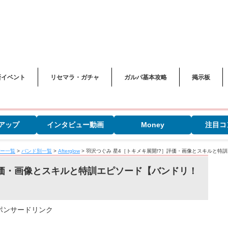
新イベント
リセマラ・ガチャ
ガルパ基本攻略
掲示板
アップ
インタビュー動画
Money
注目コ
ー一覧
>
バンド別一覧
>
Afterglow
>
羽沢つぐみ 星4［トキメキ展開!?］評価・画像とスキルと特
評価・画像とスキルと特訓エピソード【バンドリ！
ポンサードリンク