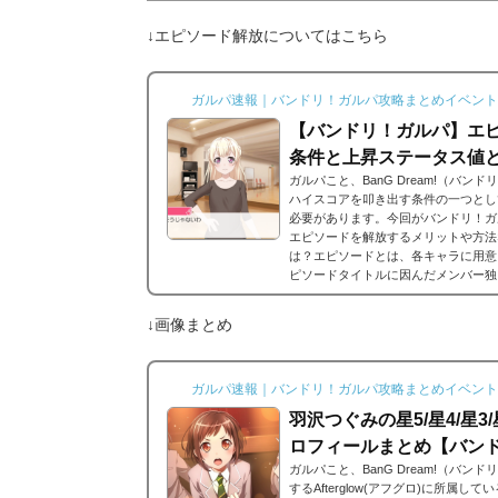
↓エピソード解放についてはこちら
ガルパ速報｜バンドリ！ガルパ攻略まとめイベント
【バンドリ！ガルパ】エピ
条件と上昇ステータス値
ガルパこと、BanG Dream!（バ
ハイスコアを叩き出す条件の一つとし
必要があります。今回がバンドリ！ガ
エピソードを解放するメリットや方法
は？エピソードとは、各キャラに用意
ピソードタイトルに因んだメンバー独
ードは各キャラクターの詳細にあり、
エピソードを視聴できるよ...
↓画像まとめ
ガルパ速報｜バンドリ！ガルパ攻略まとめイベント
羽沢つぐみの星5/星4/星
ロフィールまとめ【バン
ガルパこと、BanG Dream!（バ
するAfterglow(アフグロ)に所属