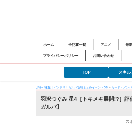
ホーム
全記事一覧
アニメ
最
プライバシーポリシー
お問い合わせ
TOP
スキル
ガルパ速報｜バンドリ！ガルパ攻略まとめイベントDB
>
カード・メンバ
羽沢つぐみ 星4［トキメキ展開!?］
ガルパ】
ス