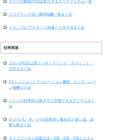
エリアの解放方法/設置できるエリアアイテム一覧
スコアランク別と獲得報酬一覧まとめ
スタンプ/レアスタンプ画像と入手方法まとめ
効率関連
ガルパPASSは買うべき？メリット・デメリット・
注意点まとめ
EXミッションとデコレーション機能・ピンズ・レー
ン報酬まとめ
バッジの効率的な稼ぎ方と交換できるアイテムまと
め
かけら(大・中・小)の効率良い集め方と使い道・必
要な数まとめ
ライブブースト回復方法・5倍・6倍・7倍とスタミ