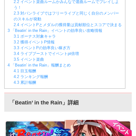
2.2
イベント楽曲ルームかみんなで選曲ルームでプレイしよ
う！
2.3
対バンライブではフリーライブと同じく自分のメンバー
のスキルが発動
2.4
イベントPとメダルの獲得量は貢献順位とスコアで決まる
3
「Beatin’ in the Rain」イベントの効率良い攻略情報
3.1
ボーナス対象キャラ
3.2
獲得イベントP情報
3.3
イベントPの効率良い稼ぎ方
3.4
ライブブーストでイベントpt倍増
3.5
イベント楽曲
4
「Beatin’ in the Rain」報酬まとめ
4.1
目玉報酬
4.2
ランキング報酬
4.3
累計報酬
「Beatin’ in the Rain」詳細