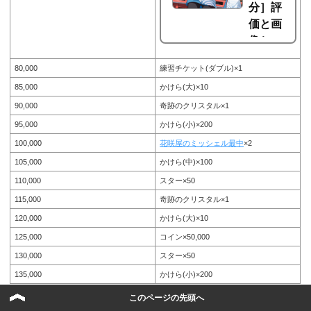
分］評
価と画
像とス
キルと
80,000
練習チケット(ダブル)×1
特訓エ
85,000
かけら(大)×10
ピソー
90,000
奇跡のクリスタル×1
ド【バ
ンド
95,000
かけら(小)×200
リ！ガ
100,000
花咲屋のミッシェル最中
×2
ルパ】
105,000
かけら(中)×100
戸山香澄 星3［気合い十分］評価
110,000
スター×50
と画像とスキルと特訓エピソー
ド。ガルパこと、BanG Dream!
115,000
奇跡のクリスタル×1
（バンドリ）ガールズバンドパー
120,000
かけら(大)×10
ティー！では、2018年5月31日15:
00〜新規イベント「Beatin' in the
125,000
コイン×50,000
Rain」が開催されます。そのイベ
ントで登場したPoppin`Party(ポピ
130,000
スター×50
パ)に所属する戸山香澄の星3、戸
135,000
かけら(小)×200
山香澄 星3［気合い十分］。今回
は、戸山香澄 星3［気合い十分］
140,000
練習チケット(トリプル)×1
このページの先頭へ
の画像と特技と評価のまとめで