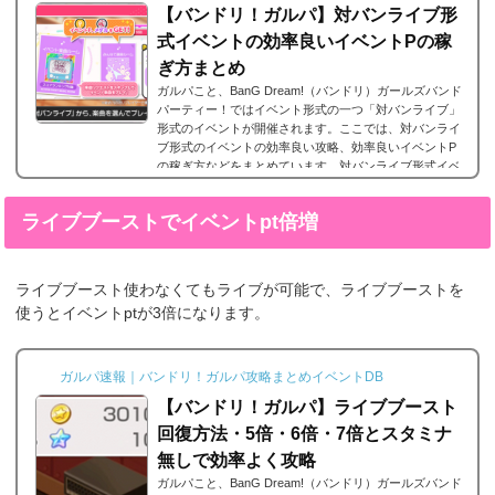
【バンドリ！ガルパ】対バンライブ形
式イベントの効率良いイベントPの稼
ぎ方まとめ
ガルパこと、BanG Dream!（バンドリ）ガールズバンド
パーティー！ではイベント形式の一つ「対バンライブ」
形式のイベントが開催されます。ここでは、対バンライ
ブ形式のイベントの効率良い攻略、効率良いイベントP
の稼ぎ方などをまとめています。対バンライブ形式イベ
ント概要それでは、対バンライブ形式イベント概要で
す。総合力を基準にマッチング対バンライブでは総合力
ライブブーストでイベントpt倍増
が同じくらい、近い数値のバンドリーマーの方とマッチ
ングするようです。この際スキルレベル等は考慮されま
せん。フリーライブのようにユニットのスキルが発動
対...
ライブブースト使わなくてもライブが可能で、ライブブーストを
使うとイベントptが3倍になります。
ガルパ速報｜バンドリ！ガルパ攻略まとめイベントDB
【バンドリ！ガルパ】ライブブースト
回復方法・5倍・6倍・7倍とスタミナ
無しで効率よく攻略
ガルパこと、BanG Dream!（バンドリ）ガールズバンド