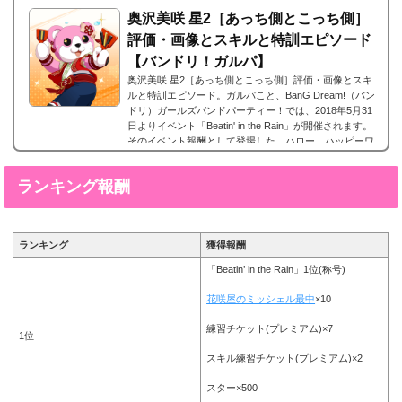
ックで画像拡大可能■特訓前■特訓後■SDステータス名前
奥沢美咲 星2［あっち側とこっち側］
戸山香澄 所属バンドPoppin`Party(ポピパ...
評価・画像とスキルと特訓エピソード
【バンドリ！ガルパ】
奥沢美咲 星2［あっち側とこっち側］評価・画像とスキ
ルと特訓エピソード。ガルパこと、BanG Dream!（バン
ドリ）ガールズバンドパーティー！では、2018年5月31
日よりイベント「Beatin' in the Rain」が開催されます。
そのイベント報酬として登場した、ハロー、ハッピーワ
ールド！に所属する奥沢美咲の星2、奥沢美咲 星2［あっ
ち側とこっち側］。今回は、奥沢美咲 星2［あっち側と
ランキング報酬
こっち側］の画像と特技と評価のまとめです。奥沢美
咲 星2［あっち側とこっち側］※画像をタップ/クリック
で画像拡大可能■特訓前■特訓後■SDステータス...
ランキング
獲得報酬
「Beatin’ in the Rain」1位(称号)
花咲屋のミッシェル最中
×10
練習チケット(プレミアム)×7
1位
スキル練習チケット(プレミアム)×2
スター×500