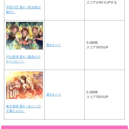
スコアが60％UPする
宇田川巴 星4［和太鼓の
魅力］
5.0秒間
星4カード
スコア100%UP
戸山香澄 星4［最高のス
テージに！］
5.0秒間
星4カード
スコア100%UP
奥沢美咲 星4［あたしの
大事なもの］