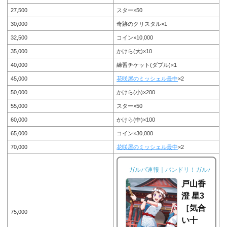
ト報酬として登場した、ハロー、
27,500
スター×50
ハッピーワールド！に所属する奥
沢美咲の星2、奥沢美咲 星2［あ
30,000
奇跡のクリスタル×1
っち側とこっち側］。今回は、奥
32,500
コイン×10,000
沢美咲 星2［あっち側とこっち
側］の画像と特技と評価のまとめ
35,000
かけら(大)×10
です。奥沢美咲 星2［あっち側と
こっち側］※画像をタップ/クリッ
40,000
練習チケット(ダブル)×1
クで画像拡大可能■特訓前■特訓後
45,000
花咲屋のミッシェル最中
×2
■SDステータス...
50,000
かけら(小)×200
55,000
スター×50
60,000
かけら(中)×100
65,000
コイン×30,000
70,000
花咲屋のミッシェル最中
×2
ガルパ速報｜バンドリ！ガルパ攻略
戸山香
澄 星3
［気合
75,000
い十