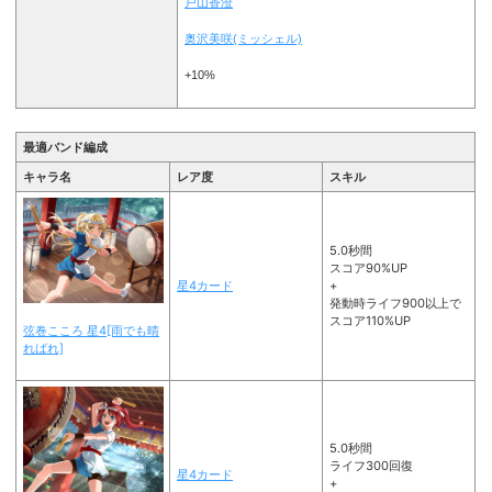
戸山香澄
奥沢美咲(ミッシェル)
+10%
最適バンド編成
キャラ名
レア度
スキル
5.0秒間
スコア90%UP
星4カード
+
発動時ライフ900以上で
スコア110%UP
弦巻こころ 星4[雨でも晴
ればれ]
5.0秒間
ライフ300回復
星4カード
+