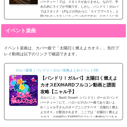
パーティー！では、スタミナがありません。なので、半
永久的にライブか可能です。しかし、バンドリ！ガルパ
ではスタミナ・LPなどの代わりに「ライブブースト」と
呼ばれるシステムになっているのですが、どのように活
用していけばいいのでしょうか？ここでは、ライブブー
ストについての解説とスタミナがないシステムをどのよ
イベント楽曲
うに活躍していけばいいのかをまとめました。※5月9日
のアップデートで上限や消費量が変わったので最新版に
更新。ライブブーストとは画面右上の炎のようなアイ...
イベント楽曲は、カバー曲で「太陽曰く燃えよカオス」。先行プ
レイ動画は以下のリンクで確認できます。
ガルパ速報｜バンドリ！ガルパ攻略まとめイベントDB
【バンドリ！ガルパ】太陽曰く燃えよ
カオスEX/HARDフルコン動画と譜面
攻略【ニャル子】
ガルパこと、BanG Dream!（バンドリ）ガールズバンド
パーティー！にて、ハロハピのカバー曲であり這いよ
れ！ニャル子さんのオープニングテーマ「太陽曰く燃え
よカオス」が配信されます。ここでは「太陽曰く燃えよ
カオス」のHARDとEXPERTのフルコン動画やコツをま
とめています。ちなみに、楽曲解放情報はこちらを御覧
ください。「太陽曰く燃えよカオス」の楽曲詳細難易度