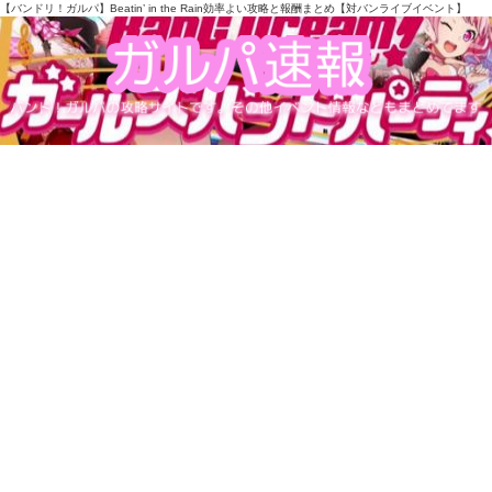
【バンドリ！ガルパ】Beatin’ in the Rain効率よい攻略と報酬まとめ【対バンライブイベント】