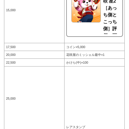
咲 星2
［あっ
15,000
ち側と
こっち
側］評
価・画
像とス
17,500
コイン×5,000
キルと
20,000
花咲屋のミッシェル最中×1
特訓エ
22,500
かけら(中)×100
ピソー
ド【バ
ンド
リ！ガ
ルパ】
奥沢美咲 星2［あっち側とこっち
25,000
側］評価・画像とスキルと特訓エ
ピソード。ガルパこと、BanG Dr
eam!（バンドリ）ガールズバンド
パーティー！では、2018年5月31
日よりイベント「Beatin' in the Rai
n」が開催されます。そのイベン
レアスタンプ