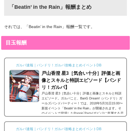
「Beatin’ in the Rain」報酬まとめ
それでは、「Beatin’ in the Rain」報酬一覧です。
目玉報酬
ガルパ速報｜バンドリ！ガルパ攻略まとめイベントDB
戸山香澄 星3［気合い十分］評価と画
像とスキルと特訓エピソード【バンド
リ！ガルパ】
戸山香澄 星3［気合い十分］評価と画像とスキルと特訓
エピソード。ガルパこと、BanG Dream!（バンドリ）ガ
ールズバンドパーティー！では、2018年5月31日15:00〜
新規イベント「Beatin' in the Rain」が開催されます。そ
のイベントで登場したPoppin`Party(ポピパ)に所属する戸
山香澄の星3、戸山香澄 星3［気合い十分］。今回は、戸
山香澄 星3［気合い十分］の画像と特技と評価のまとめ
です。戸山香澄 星3［気合い十分］※画像をタップ/クリ
ガルパ速報｜バンドリ！ガルパ攻略まとめイベントDB