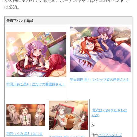
が大幅に変わってくるため、ボーナスキャラは今回のイベントで
は必須。
最適正バンド編成
宇田川巴
星4［パジャマ姿の患者さん］
宇田川あこ星4［巴だけの看護婦さん］
北沢はぐみ(きたざわは
ぐみ)
か
羽沢つぐみ 星3［はじま
他の
パワフルタイプ