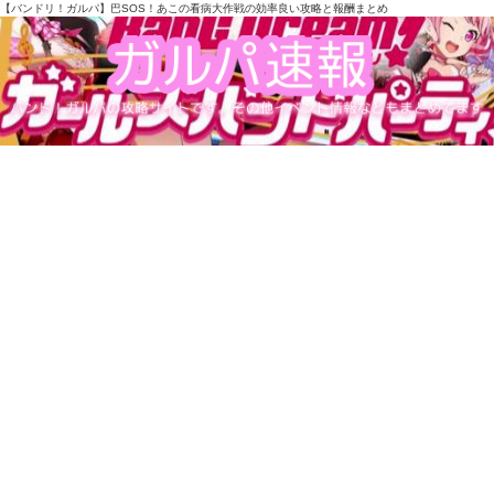
【バンドリ！ガルパ】巴SOS！あこの看病大作戦の効率良い攻略と報酬まとめ