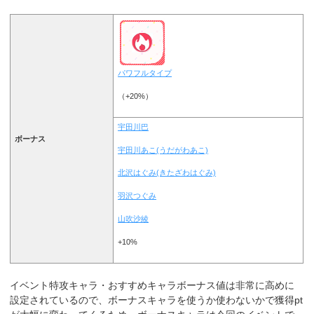
パワフルタイプ
（+20%）
宇田川巴
ボーナス
宇田川あこ(うだがわあこ)
北沢はぐみ(きたざわはぐみ)
羽沢つぐみ
山吹沙綾
+10%
イベント特攻キャラ・おすすめキャラ
ボーナス値は非常に高めに
設定されているので、ボーナスキャラを使うか使わないかで獲得pt