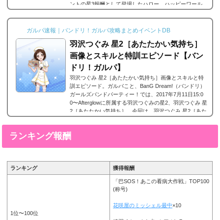
ントの星3報酬として登場したハロー、ハッピーワール
ド！に所属する北沢はぐみの星3、北沢はぐみ 星3［元気
のみなもと］。今回は、北沢はぐみ 星3［元気のみなも
と］の画像と特技と評価のまとめです。・・・μ'sの星空
ガルパ速報｜バンドリ！ガルパ攻略まとめイベントDB
凛ちゃんにすごく似てますよねｗ北沢はぐみ 星3［元気
羽沢つぐみ 星2［あたたかい気持ち］
のみなもと］※画像をタップ/クリックで画像拡大...
画像とスキルと特訓エピソード【バン
ドリ！ガルパ】
羽沢つぐみ 星2［あたたかい気持ち］画像とスキルと特
訓エピソード。ガルパこと、BanG Dream!（バンドリ）
ガールズバンドパーティー！では、2017年7月11日15:0
0〜Afterglowに所属する羽沢つぐみの星2、羽沢つぐみ 星
2［あたたかい気持ち］。今回は、羽沢つぐみ 星2［あた
たかい気持ち］の画像と特技と評価のまとめです。羽沢
つぐみ 星2［あたたかい気持ち］※画像をタップ/クリッ
ランキング報酬
クで画像拡大可能■特訓前■特訓後ステータス名前羽沢つ
ぐみ所属バンドAfterglowレアリティ星2タイプ属性クー
ルタイプ最大パフォーマンス 最大テクニック...
ランキング
獲得報酬
「巴SOS！あこの看病大作戦」TOP100
(称号)
花咲屋のミッシェル最中
×10
1位〜100位