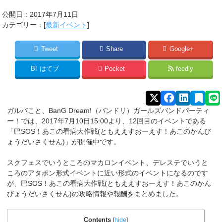
公開日：
2017年7月11日
カテゴリー：[
最新イベント
]
Tweet
Share
Google+
B!
はてブ
Pocket
feedly
ガルパこと、BanG Dream!（バンドリ）ガールズバンドパーティ
ー！では、2017年7月10日15:00より、12回目のイベントである
「巴SOS！あこの看病大作戦(ともええすおーえす！あこのかんび
ょうだいさくせん)」が開催中です。
スクフェスでいうところのマカロンイベント、デレステでいうと
ころのアタポン形式イベントに近い形式のイベントになるのです
が、巴SOS！あこの看病大作戦(ともええすおーえす！あこのかん
びょうだいさくせん)の攻略情報や報酬をまとめました。
Contents
[
hide
]