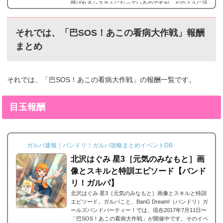
呼ばれるシステムになっているのですが、どのように活
用していけばいいのでしょうか？ここでは、ライブブー
ストについての解説とスタミナがないシステムをどのよ
うに活躍していけばいいのかをまとめました。※5月9日
それでは、「巴SOS！あこの看病大作戦」報酬
のアップデートで上限や消費量が変わったので最新版に
まとめ
更新。ライブブーストとは画面右上の炎のようなアイ...
それでは、「巴SOS！あこの看病大作戦」の報酬一覧です。
目玉報酬
ガルパ速報｜バンドリ！ガルパ攻略まとめイベントDB
北沢はぐみ 星3［元気のみなもと］画
像とスキルと特訓エピソード【バンド
リ！ガルパ】
北沢はぐみ 星3［元気のみなもと］画像とスキルと特訓
エピソード。ガルパこと、BanG Dream!（バンドリ）ガ
ールズバンドパーティー！では、現在2017年7月11日〜
「巴SOS！あこの看病大作戦」が開催中です。そのイベ