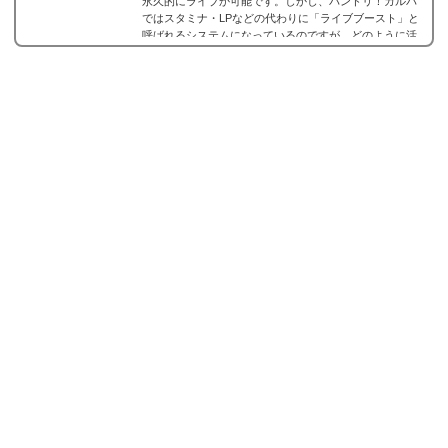
永久的にライブか可能です。しかし、バンドリ！ガルパ
ではスタミナ・LPなどの代わりに「ライブブースト」と
呼ばれるシステムになっているのですが、どのように活
用していけばいいのでしょうか？ここでは、ライブブー
ストについての解説とスタミナがないシステムをどのよ
うに活躍していけばいいのかをまとめました。※5月9日
のアップデートで上限や消費量が変わったので最新版に
更新。ライブブーストとは画面右上の炎のようなアイ...