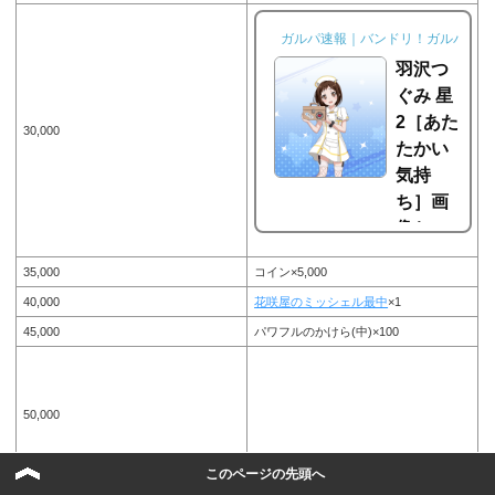
ガルパ速報｜バンドリ！ガルパ攻略
羽沢つ
ぐみ 星
2［あた
30,000
たかい
気持
ち］画
像とス
キルと
35,000
コイン×5,000
特訓エ
40,000
花咲屋のミッシェル最中
×1
ピソー
45,000
パワフルのかけら(中)×100
ド【バ
ンド
リ！ガ
ルパ】
50,000
羽沢つぐみ 星2［あたたかい気持
ち］画像とスキルと特訓エピソー
レアスタンプ
このページの先頭へ
ド。ガルパこと、BanG Dream!
（バンドリ）ガールズバンドパー