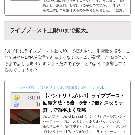
念ながら迷惑な行為をする輩がいます。俗に言う「切断
厨」と「放置厨」と呼ばれる輩なのですが、一体そいつ
らの正体は？対策はあるのかをまとめました。【協力ラ
イブの天敵！？】切断厨と放置厨それでは、ガルパの協
力ライブに登場する切断厨と放置厨についてまとめてい
きます。協力ライブでは、他のガルパユーザーと一緒に
ライブブースト上限10まで拡大。
ライブができて、スコアも稼ぎやすいし、かけらも...
5月10日にライブブースト上限10まで拡大され、消費量を増やすこ
とでptやらEXPが倍増できるようなシステムが登場。これに伴い、
今までよりも走りやすくなったのですが、どのように影響してく
るのでしょうか？
ガルパ速報｜バンドリ！ガルパ攻略まとめイベントDB
【バンドリ！ガルパ】ライブブースト
回復方法・5倍・6倍・7倍とスタミナ
無しで効率よく攻略
ガルパこと、BanG Dream!（バンドリ）ガールズバンド
パーティー！では、スタミナがありません。なので、半
永久的にライブか可能です。しかし、バンドリ！ガルパ
ではスタミナ・LPなどの代わりに「ライブブースト」と