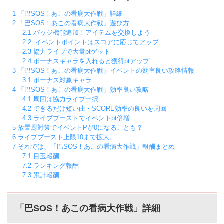
1
「巴SOS！あこの看病大作戦」詳細
2
「巴SOS！あこの看病大作戦」遊び方
2.1
バッジ機能追加！アイテムを交換しよう
2.2
イベントポイントはスコアに応じてアップ
2.3
協力ライブで大量ptゲット
2.4
ボーナスキャラを入れると獲得ptアップ
3
「巴SOS！あこの看病大作戦」イベントの効率良い攻略情報
3.1
ボーナス対象キャラ
4
「巴SOS！あこの看病大作戦」効率良い攻略
4.1
周回は協力ライブ一択
4.2
できるだけ短い曲・SCORE効率の良いを周回
4.3
ライブブーストでイベントpt倍増
5
放置厨対策でイベントPが0になることも？
6
ライブブースト上限10まで拡大。
7
それでは、「巴SOS！あこの看病大作戦」報酬まとめ
7.1
目玉報酬
7.2
ランキング報酬
7.3
累計報酬
「巴SOS！あこの看病大作戦」詳細