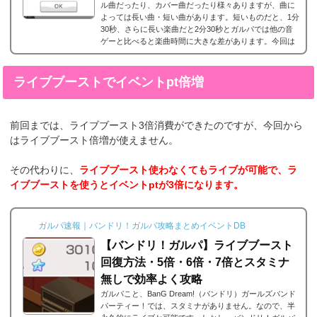
ル曲だったり、カバー曲だったり様々ありますが、曲に
よっては長い曲・短い曲があります。短いものだと、1分
30秒、さらに長い楽曲だと2分30秒とガルパでは他の音
ゲーと比べると楽曲時間に大きな差があります。今回は
ガルパに登場する楽曲の長い曲、短い曲のまとめや、イ
ベント周回におすすめの楽曲などをまとめました。楽曲
別スコア効率表(協力ライブ) ↓別タブで見る場合はこち
ライブブーストでイベントpt倍増
ら。
バンドリ！ガルパ スコア...
前回までは、ライブブースト3倍消費ができたのですが、今回から
はライブブースト倍増が使えません。
その代わりに、
ライブブースト使わなくてもライブが可能で、ラ
イブブーストを使うとイベントptが3倍になります。
ガルパ速報｜バンドリ！ガルパ攻略まとめイベントDB
【バンドリ！ガルパ】ライブブースト
回復方法・5倍・6倍・7倍とスタミナ
無しで効率よく攻略
ガルパこと、BanG Dream!（バンドリ）ガールズバンド
パーティー！では、スタミナがありません。なので、半