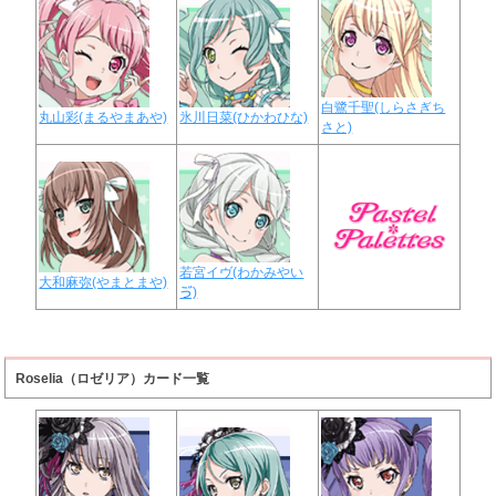
白鷺千聖(しらさぎち
丸山彩(まるやまあや)
氷川日菜(ひかわひな)
さと)
若宮イヴ(わかみやい
大和麻弥(やまとまや)
ゔ)
Roselia（ロゼリア）カード一覧