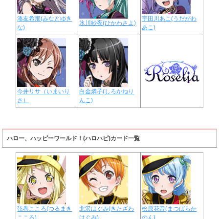
湊友希那(みなとゆき
宇田川あこ(うだがわ
氷川紗夜(ひかわさよ)
な)
あこ)
今井リサ（いまいり
白金燐子(しろかねり
さ）
んこ)
ハロー、ハッピーワールド！(ハロハピ)カード一覧
弦巻こころ(つるまき
北沢はぐみ(きたざわ
松原花音(まつばらか
こころ)
はぐみ)
のん)