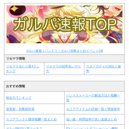
ガルパ速報｜バンドリ！ガルパ攻略まとめイベントDB
リセマラ情報
リセマラ当たり星4ラン
リセマラの効率良いやり
スターガチャの演出と確
キング
方
率
おすすめ情報
バンドストーリーの解放方法と報酬一
総合力ランキング
覧
放置厨・切断厨対策
エリアアイテムの詳細一覧と開放条件
スコアランクと獲得報酬一覧まとめ
短い曲・時間効率の良い楽曲まとめ
ガルパPASSは買うべき？
EXミッションとデコレーション機能