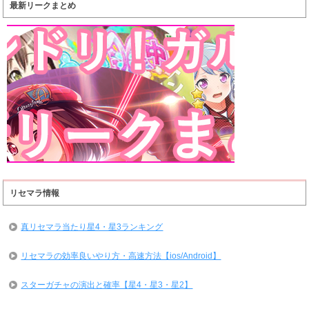
最新リークまとめ
リセマラ情報
真リセマラ当たり星4・星3ランキング
リセマラの効率良いやり方・高速方法【ios/Android】
スターガチャの演出と確率【星4・星3・星2】