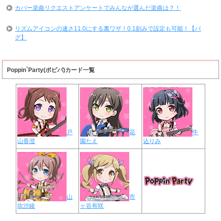
カバー楽曲リクエストアンケートでみんなが選んだ楽曲は？！
リズムアイコンの速さ11.0にする裏ワザ！0.1刻みで設定も可能！【バ
グ】
Poppin`Party(ポピパ)カード一覧
戸
花
牛
山香澄
園たえ
込りみ
山
市
吹沙綾
ヶ谷有咲