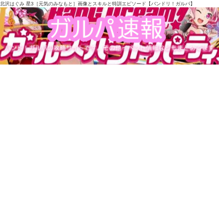
北沢はぐみ 星3［元気のみなもと］画像とスキルと特訓エピソード【バンドリ！ガルパ】