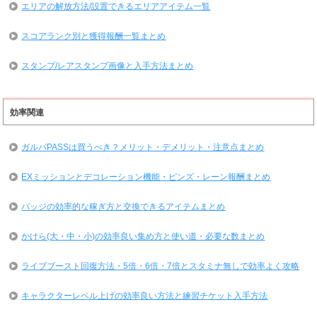
エリアの解放方法/設置できるエリアアイテム一覧
スコアランク別と獲得報酬一覧まとめ
スタンプ/レアスタンプ画像と入手方法まとめ
効率関連
ガルパPASSは買うべき？メリット・デメリット・注意点まとめ
EXミッションとデコレーション機能・ピンズ・レーン報酬まとめ
バッジの効率的な稼ぎ方と交換できるアイテムまとめ
かけら(大・中・小)の効率良い集め方と使い道・必要な数まとめ
ライブブースト回復方法・5倍・6倍・7倍とスタミナ無しで効率よく攻略
キャラクターレベル上げの効率良い方法と練習チケット入手方法