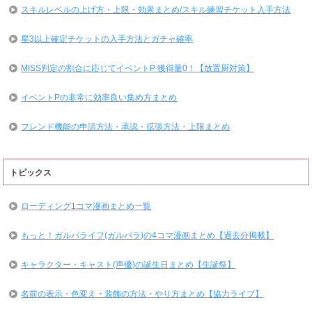
スキルレベルの上げ方・上限・効果まとめ/スキル練習チケット入手方法
星3以上確定チケットの入手方法とガチャ確率
MISS判定の割合に応じてイベントP 獲得量0！【放置厨対策】
イベントPの非常に効率良い集め方まとめ
フレンド機能の申請方法・承認・拡張方法・上限まとめ
トピックス
ローディング1コマ漫画まとめ一覧
もっと！ガルパライフ(ガルパラ)の4コマ漫画まとめ【過去分掲載】
キャラクター・キャスト(声優)の誕生日まとめ【生誕祭】
名前の表示・色変え・装飾の方法・やり方まとめ【協力ライブ】