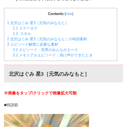
Contents
[
hide
]
1
北沢はぐみ 星3［元気のみなもと］
1.1
ステータス
1.2
スキル
2
北沢はぐみ 星3［元気のみなもと］の特訓素材
3
エピソード解禁に必要な素材
3.1
エピソード：世界のみんながエース
3.2
メモリアルエピソード：掛け声ができたとき
北沢はぐみ
星3［元気のみなもと
］
※画像をタップ/クリックで画像拡大可能
■特訓前