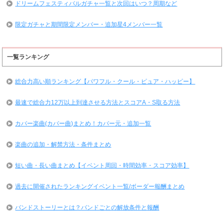
ドリームフェスティバルガチャ一覧と次回はいつ？周期など
限定ガチャと期間限定メンバー・追加星4メンバー一覧
一覧ランキング
総合力高い順ランキング【パワフル・クール・ピュア・ハッピー】
最速で総合力12万以上到達させる方法とスコアA・S取る方法
カバー楽曲(カバー曲)まとめ！カバー元・追加一覧
楽曲の追加・解禁方法・条件まとめ
短い曲・長い曲まとめ【イベント周回・時間効率・スコア効率】
過去に開催されたランキングイベント一覧/ボーダー報酬まとめ
バンドストーリーとは？バンドごとの解放条件と報酬