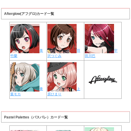
Afterglow(アフグロ)カード一覧
美
羽
宇
竹蘭
沢つぐみ
田川巴
青
上
葉モカ
原ひまり
Pastel Palettes（パスパレ）カード一覧