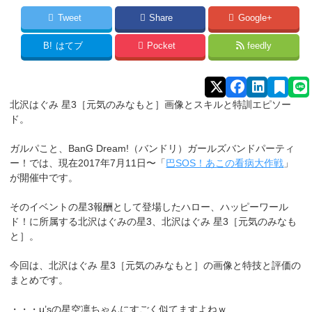
Tweet
Share
Google+
B!
はてブ
Pocket
feedly
北沢はぐみ
星3［元気のみなもと
］画像とスキルと特訓エピソー
ド。
ガルパこと、BanG Dream!（バンドリ）ガールズバンドパーティ
ー！では、現在2017年7月11日〜「
巴SOS！あこの看病大作戦
」
が開催中です。
そのイベントの星3報酬として登場したハロー、ハッピーワール
ド！に所属する北沢はぐみ
の星3、北沢はぐみ
星3［元気のみなも
と
］
。
今回は、北沢はぐみ
星3［元気のみなもと
］
の画像と特技と評価の
まとめです。
・・・μ’sの星空凛ちゃんにすごく似てますよねｗ