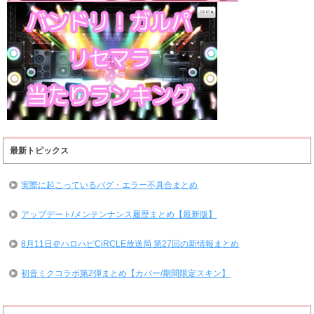
最新トピックス
実際に起こっているバグ・エラー不具合まとめ
アップデート/メンテンナンス履歴まとめ【最新版】
8月11日＠ハロハピCiRCLE放送局 第27回の新情報まとめ
初音ミクコラボ第2弾まとめ【カバー/期間限定スキン】