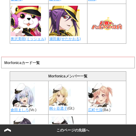
奥沢美咲(ミッシェル)
瀬田薫(せたかおる)
Morfonicaカード一覧
Morfonicaメンバー一覧
桐ヶ谷透子
(Gt.)
倉田ましろ
(Vo.)
広町七深
(Ba.)
このページの先頭へ