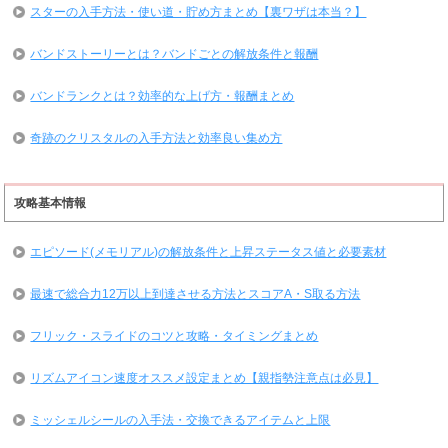
スターの入手方法・使い道・貯め方まとめ【裏ワザは本当？】
バンドストーリーとは？バンドごとの解放条件と報酬
バンドランクとは？効率的な上げ方・報酬まとめ
奇跡のクリスタルの入手方法と効率良い集め方
攻略基本情報
エピソード(メモリアル)の解放条件と上昇ステータス値と必要素材
最速で総合力12万以上到達させる方法とスコアA・S取る方法
フリック・スライドのコツと攻略・タイミングまとめ
リズムアイコン速度オススメ設定まとめ【親指勢注意点は必見】
ミッシェルシールの入手法・交換できるアイテムと上限