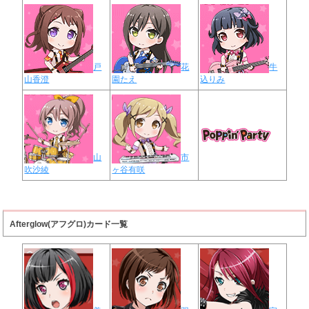
戸
花
牛
山香澄
園たえ
込りみ
山
市
吹沙綾
ヶ谷有咲
Afterglow(アフグロ)カード一覧