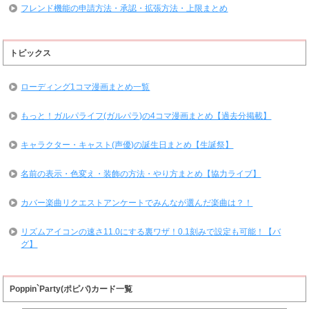
フレンド機能の申請方法・承認・拡張方法・上限まとめ
トピックス
ローディング1コマ漫画まとめ一覧
もっと！ガルパライフ(ガルパラ)の4コマ漫画まとめ【過去分掲載】
キャラクター・キャスト(声優)の誕生日まとめ【生誕祭】
名前の表示・色変え・装飾の方法・やり方まとめ【協力ライブ】
カバー楽曲リクエストアンケートでみんなが選んだ楽曲は？！
リズムアイコンの速さ11.0にする裏ワザ！0.1刻みで設定も可能！【バ
グ】
Poppin`Party(ポピパ)カード一覧