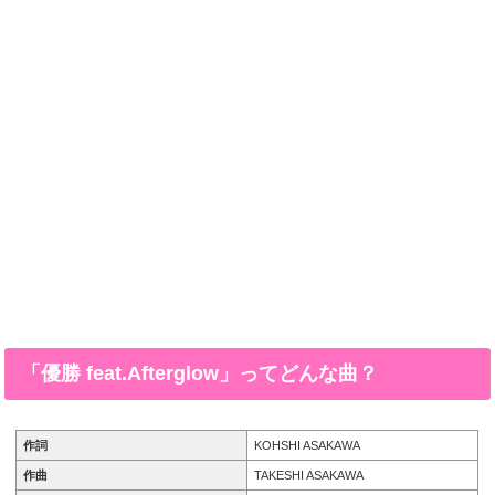
「優勝 feat.Afterglow」ってどんな曲？
作詞
KOHSHI ASAKAWA
作曲
TAKESHI ASAKAWA