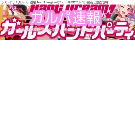
【バンドリ！ガルパ】優勝 feat.AfterglowのEX・HARDフルコン動画と譜面攻略