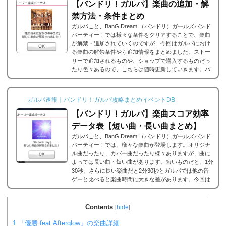
【バンドリ！ガルパ】楽曲の追加・解
禁方法・条件まとめ
ガルパこと、BanG Dream!（バンドリ）ガールズバンド
パーティー！では様々な条件をクリアすることで、楽曲
が解禁・追加されていくのですが、今回はガルパにおけ
る楽曲の解禁条件やら追加情報をまとめました。ストー
リーで追加されるものや、ショップで購入するものだっ
たり色々あるので、こちらは随時更新していきます。バ
ンドリ/ガルパの楽曲の追加・解禁方法一覧それでは、バ
ンドリ/ガルパに於ける楽曲の追加・解禁方法一覧です。
メインストーリーだったり、バンドストーリーだった
ガルパ速報｜バンドリ！ガルパ攻略まとめイベントDB
り、いろいろな条件があると思うのですが、それぞれ...
【バンドリ！ガルパ】楽曲スコア効率
データ表【短い曲・長い曲まとめ】
ガルパこと、BanG Dream!（バンドリ）ガールズバンド
パーティー！では、様々な楽曲が登場します。オリジナ
ル曲だったり、カバー曲だったり様々ありますが、曲に
よっては長い曲・短い曲があります。短いものだと、1分
30秒、さらに長い楽曲だと2分30秒とガルパでは他の音
ゲーと比べると楽曲時間に大きな差があります。今回は
ガルパに登場する楽曲の長い曲、短い曲のまとめや、イ
ベント周回におすすめの楽曲などをまとめました。楽曲
別スコア効率表(協力ライブ) ↓別タブで見る場合はこち
Contents
[
hide
]
ら。
バンドリ！ガルパ スコア...
1
「優勝 feat.Afterglow」の楽曲詳細