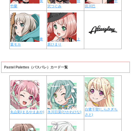
美
羽
宇
竹蘭
沢つぐみ
田川巴
青
上
葉モカ
原ひまり
Pastel Palettes（パスパレ）カード一覧
白鷺千聖(しらさぎち
丸山彩(まるやまあや)
氷川日菜(ひかわひな)
さと)