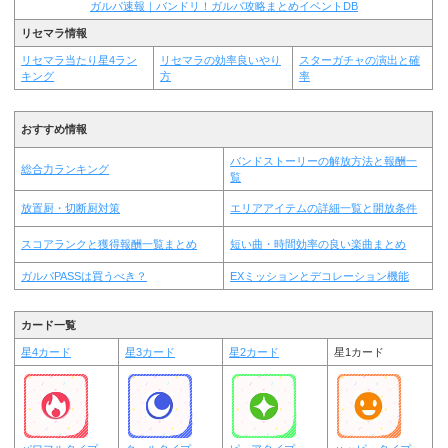
ガルパ速報｜バンドリ！ガルパ攻略まとめイベントDB
リセマラ情報
リセマラ当たり星4ラン
リセマラの効率良いやり
スターガチャの演出と確
キング
方
率
おすすめ情報
バンドストーリーの解放方法と報酬一
総合力ランキング
覧
放置厨・切断厨対策
エリアアイテムの詳細一覧と開放条件
スコアランクと獲得報酬一覧まとめ
短い曲・時間効率の良い楽曲まとめ
ガルパPASSは買うべき？
EXミッションとデコレーション機能
カード一覧
星4カード
星3カード
星2カード
星1カード