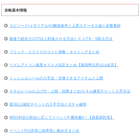
攻略基本情報
エピソード(メモリアル)の解放条件と上昇ステータス値と必要素材
最速で総合力12万以上到達させる方法とスコアA・S取る方法
フリック・スライドのコツと攻略・タイミングまとめ
リズムアイコン速度オススメ設定まとめ【親指勢注意点は必見】
ミッシェルシールの入手法・交換できるアイテムと上限
スキルレベルの上げ方・上限・効果まとめ/スキル練習チケット入手方法
星3以上確定チケットの入手方法とガチャ確率
MISS判定の割合に応じてイベントP 獲得量0！【放置厨対策】
イベントPの非常に効率良い集め方まとめ