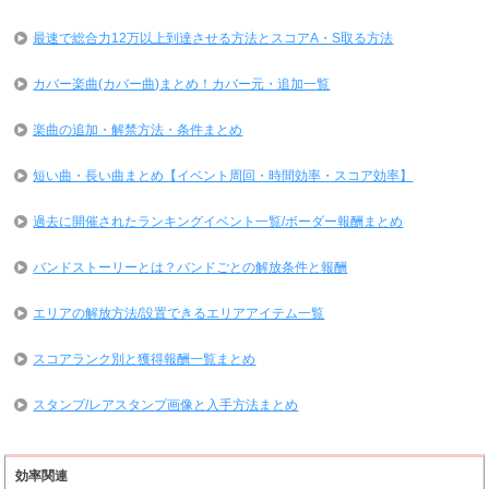
最速で総合力12万以上到達させる方法とスコアA・S取る方法
カバー楽曲(カバー曲)まとめ！カバー元・追加一覧
楽曲の追加・解禁方法・条件まとめ
短い曲・長い曲まとめ【イベント周回・時間効率・スコア効率】
過去に開催されたランキングイベント一覧/ボーダー報酬まとめ
バンドストーリーとは？バンドごとの解放条件と報酬
エリアの解放方法/設置できるエリアアイテム一覧
スコアランク別と獲得報酬一覧まとめ
スタンプ/レアスタンプ画像と入手方法まとめ
効率関連