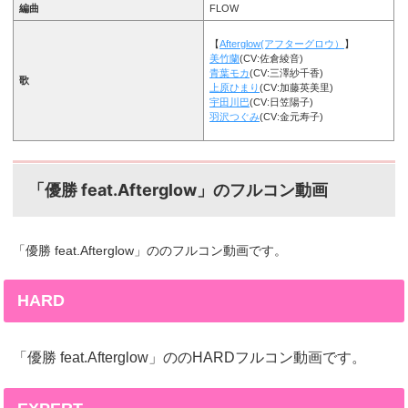
編曲
FLOW
【
Afterglow(アフターグロウ）
】
美竹蘭
(CV:佐倉綾音)
青葉モカ
(CV:三澤紗千香)
歌
上原ひまり
(CV:加藤英美里)
宇田川巴
(CV:日笠陽子)
羽沢つぐみ
(CV:金元寿子)
「優勝 feat.Afterglow」のフルコン動画
「優勝 feat.Afterglow」ののフルコン動画です。
HARD
「優勝 feat.Afterglow」ののHARDフルコン動画です。