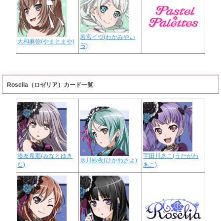
若宮イヴ(わかみやい
大和麻弥(やまとまや)
ゔ)
Roselia（ロゼリア）カード一覧
湊友希那(みなとゆき
宇田川あこ(うだがわ
氷川紗夜(ひかわさよ)
な)
あこ)