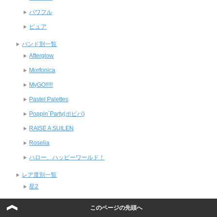
パワフル
ピュア
バンド別一覧
Afterglow
Morfonica
MyGO!!!!!
Pastel Palettes
Poppin`Party(ポピパ)
RAISE A SUILEN
Roselia
ハロー、ハッピーワールド！
レア度別一覧
星2
星3
このページの先頭へ
星4