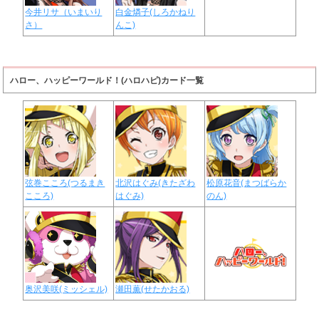
今井リサ（いまいり
白金燐子(しろかねり
さ）
んこ)
ハロー、ハッピーワールド！(ハロハピ)カード一覧
弦巻こころ(つるまき
北沢はぐみ(きたざわ
松原花音(まつばらか
こころ)
はぐみ)
のん)
奥沢美咲(ミッシェル)
瀬田薫(せたかおる)