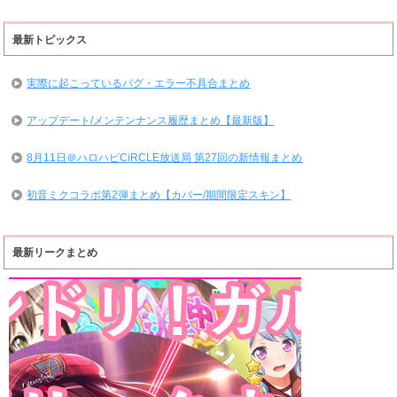
最新トピックス
実際に起こっているバグ・エラー不具合まとめ
アップデート/メンテンナンス履歴まとめ【最新版】
8月11日＠ハロハピCiRCLE放送局 第27回の新情報まとめ
初音ミクコラボ第2弾まとめ【カバー/期間限定スキン】
最新リークまとめ