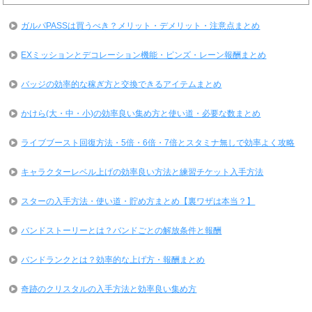
ガルパPASSは買うべき？メリット・デメリット・注意点まとめ
EXミッションとデコレーション機能・ピンズ・レーン報酬まとめ
バッジの効率的な稼ぎ方と交換できるアイテムまとめ
かけら(大・中・小)の効率良い集め方と使い道・必要な数まとめ
ライブブースト回復方法・5倍・6倍・7倍とスタミナ無しで効率よく攻略
キャラクターレベル上げの効率良い方法と練習チケット入手方法
スターの入手方法・使い道・貯め方まとめ【裏ワザは本当？】
バンドストーリーとは？バンドごとの解放条件と報酬
バンドランクとは？効率的な上げ方・報酬まとめ
奇跡のクリスタルの入手方法と効率良い集め方