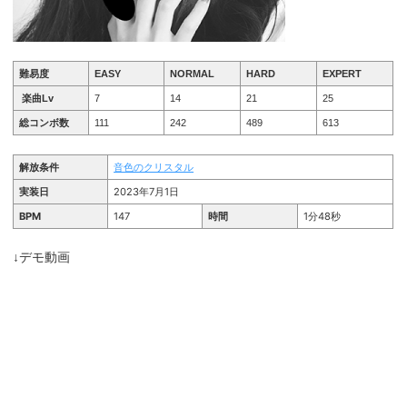
難易度
EASY
NORMAL
HARD
EXPERT
楽曲Lv
7
14
21
25
総コンボ数
111
242
489
613
解放条件
音色のクリスタル
実装日
2023年7月1日
BPM
147
時間
1分48秒
↓デモ動画