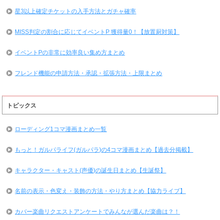
星3以上確定チケットの入手方法とガチャ確率
MISS判定の割合に応じてイベントP 獲得量0！【放置厨対策】
イベントPの非常に効率良い集め方まとめ
フレンド機能の申請方法・承認・拡張方法・上限まとめ
トピックス
ローディング1コマ漫画まとめ一覧
もっと！ガルパライフ(ガルパラ)の4コマ漫画まとめ【過去分掲載】
キャラクター・キャスト(声優)の誕生日まとめ【生誕祭】
名前の表示・色変え・装飾の方法・やり方まとめ【協力ライブ】
カバー楽曲リクエストアンケートでみんなが選んだ楽曲は？！