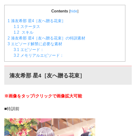
Contents
[
hide
]
1
湊友希那 星4［友へ贈る花束］
1.1
ステータス
1.2
スキル
2
湊友希那 星4［友へ贈る花束］の特訓素材
3
エピソード解禁に必要な素材
3.1
エピソード：
3.2
メモリアルエピソード：
湊友希那 星4［友へ贈る花束］
※画像をタップ/クリックで画像拡大可能
■特訓前