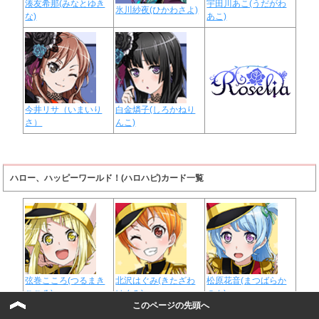
湊友希那(みなとゆき
宇田川あこ(うだがわ
氷川紗夜(ひかわさよ)
な)
あこ)
今井リサ（いまいり
白金燐子(しろかねり
さ）
んこ)
ハロー、ハッピーワールド！(ハロハピ)カード一覧
弦巻こころ(つるまき
北沢はぐみ(きたざわ
松原花音(まつばらか
こころ)
はぐみ)
のん)
このページの先頭へ