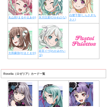
白鷺千聖(しらさぎち
丸山彩(まるやまあや)
氷川日菜(ひかわひな)
さと)
若宮イヴ(わかみやい
大和麻弥(やまとまや)
ゔ)
Roselia（ロゼリア）カード一覧