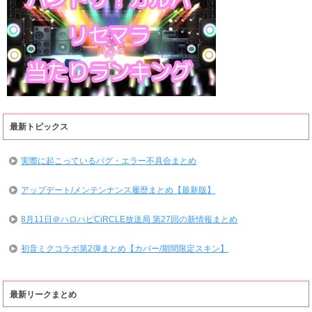
最新トピックス
実際に起こっているバグ・エラー不具合まとめ
アップデート/メンテンナンス履歴まとめ【最新版】
8月11日＠ハロハピCiRCLE放送局 第27回の新情報まとめ
初音ミクコラボ第2弾まとめ【カバー/期間限定スキン】
最新リークまとめ