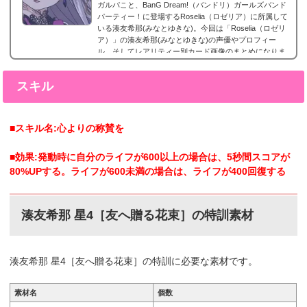
ガルパこと、BanG Dream!（バンドリ）ガールズバンド
パーティー！に登場するRoselia（ロゼリア）に所属して
いる湊友希那(みなとゆきな)。今回は「Roselia（ロゼリ
ア）」の湊友希那(みなとゆきな)の声優やプロフィー
ル、そしてレアリティー別カード画像のまとめになりま
す。湊友希那(みなとゆきな)星4カードまとめ湊友希那
(みなとゆきな)の星4カードまとめです。湊友希那 星4
スキル
［鳥籠の歌姫］特訓前特訓後2017年3月31日追加。目覚
めの歌姫ガチャ湊友希那の星4。 湊友希那 星4［秋晴
れ、その先に］特訓前特訓後2017年10月11日追加。レイ
ニ...
■スキル名:心よりの称賛を
■効果:発動時に自分のライフが600以上の場合は、5秒間スコアが
80%UPする。ライフが600未満の場合は、ライフが400回復する
湊友希那 星4［友へ贈る花束］の特訓素材
湊友希那 星4［友へ贈る花束］の特訓に必要な素材です。
素材名
個数