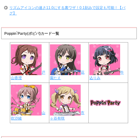
リズムアイコンの速さ11.0にする裏ワザ！0.1刻みで設定も可能！【バ
グ】
Poppin`Party(ポピパ)カード一覧
戸
花
牛
山香澄
園たえ
込りみ
山
市
吹沙綾
ヶ谷有咲