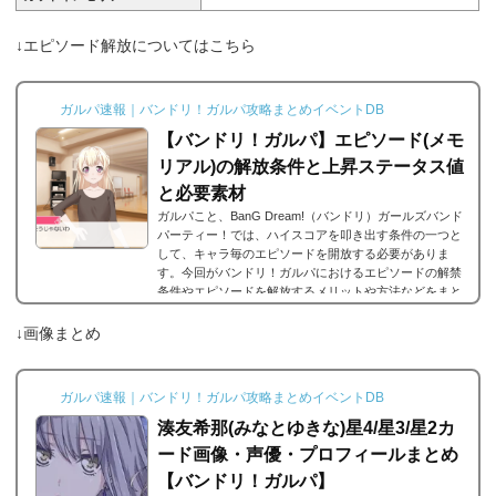
↓エピソード解放についてはこちら
ガルパ速報｜バンドリ！ガルパ攻略まとめイベントDB
【バンドリ！ガルパ】エピソード(メモ
リアル)の解放条件と上昇ステータス値
と必要素材
ガルパこと、BanG Dream!（バンドリ）ガールズバンド
パーティー！では、ハイスコアを叩き出す条件の一つと
して、キャラ毎のエピソードを開放する必要がありま
す。今回がバンドリ！ガルパにおけるエピソードの解禁
条件やエピソードを解放するメリットや方法などをまと
めました。エピソードとは？エピソードとは、各キャラ
に用意されているもので、各キャラのそのエピソードタ
↓画像まとめ
イトルに因んだメンバー独自の話を見ることができま
す。エピソードは各キャラクターの詳細にあり、解放す
ることでそのタイトルに纏わるエピソードを視聴できる
ガルパ速報｜バンドリ！ガルパ攻略まとめイベントDB
よ...
湊友希那(みなとゆきな)星4/星3/星2カ
ード画像・声優・プロフィールまとめ
【バンドリ！ガルパ】