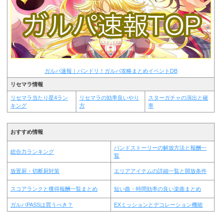
ガルパ速報｜バンドリ！ガルパ攻略まとめイベントDB
リセマラ情報
リセマラ当たり星4ラン
リセマラの効率良いやり
スターガチャの演出と確
キング
方
率
おすすめ情報
バンドストーリーの解放方法と報酬一
総合力ランキング
覧
放置厨・切断厨対策
エリアアイテムの詳細一覧と開放条件
スコアランクと獲得報酬一覧まとめ
短い曲・時間効率の良い楽曲まとめ
ガルパPASSは買うべき？
EXミッションとデコレーション機能