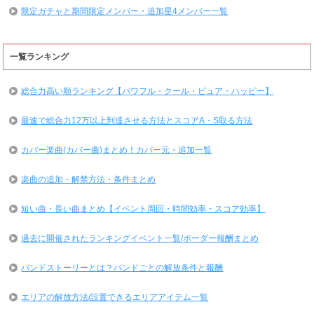
限定ガチャと期間限定メンバー・追加星4メンバー一覧
一覧ランキング
総合力高い順ランキング【パワフル・クール・ピュア・ハッピー】
最速で総合力12万以上到達させる方法とスコアA・S取る方法
カバー楽曲(カバー曲)まとめ！カバー元・追加一覧
楽曲の追加・解禁方法・条件まとめ
短い曲・長い曲まとめ【イベント周回・時間効率・スコア効率】
過去に開催されたランキングイベント一覧/ボーダー報酬まとめ
バンドストーリーとは？バンドごとの解放条件と報酬
エリアの解放方法/設置できるエリアアイテム一覧