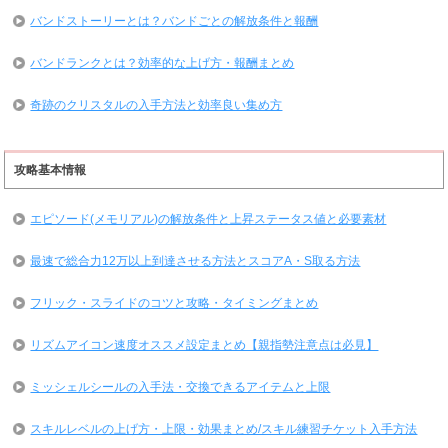
バンドストーリーとは？バンドごとの解放条件と報酬
バンドランクとは？効率的な上げ方・報酬まとめ
奇跡のクリスタルの入手方法と効率良い集め方
攻略基本情報
エピソード(メモリアル)の解放条件と上昇ステータス値と必要素材
最速で総合力12万以上到達させる方法とスコアA・S取る方法
フリック・スライドのコツと攻略・タイミングまとめ
リズムアイコン速度オススメ設定まとめ【親指勢注意点は必見】
ミッシェルシールの入手法・交換できるアイテムと上限
スキルレベルの上げ方・上限・効果まとめ/スキル練習チケット入手方法