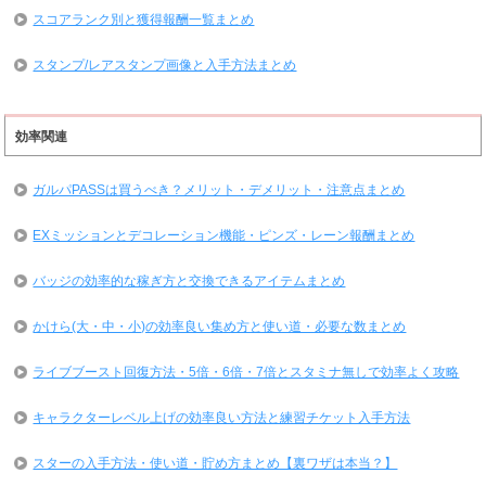
スコアランク別と獲得報酬一覧まとめ
スタンプ/レアスタンプ画像と入手方法まとめ
効率関連
ガルパPASSは買うべき？メリット・デメリット・注意点まとめ
EXミッションとデコレーション機能・ピンズ・レーン報酬まとめ
バッジの効率的な稼ぎ方と交換できるアイテムまとめ
かけら(大・中・小)の効率良い集め方と使い道・必要な数まとめ
ライブブースト回復方法・5倍・6倍・7倍とスタミナ無しで効率よく攻略
キャラクターレベル上げの効率良い方法と練習チケット入手方法
スターの入手方法・使い道・貯め方まとめ【裏ワザは本当？】