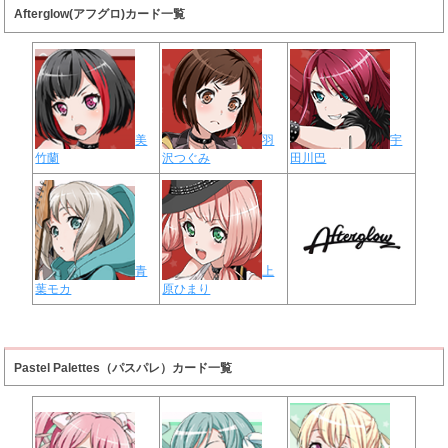
Afterglow(アフグロ)カード一覧
美
羽
宇
竹蘭
沢つぐみ
田川巴
青
上
葉モカ
原ひまり
Pastel Palettes（パスパレ）カード一覧