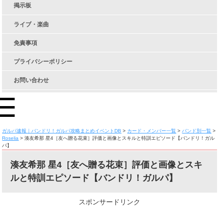
掲示板
ライブ・楽曲
免責事項
プライバシーポリシー
お問い合わせ
ガルパ速報｜バンドリ！ガルパ攻略まとめイベントDB
>
カード・メンバー一覧
>
バンド別一覧
>
Roselia
>
湊友希那 星4［友へ贈る花束］評価と画像とスキルと特訓エピソード【バンドリ！ガル
パ】
湊友希那 星4［友へ贈る花束］評価と画像とスキ
ルと特訓エピソード【バンドリ！ガルパ】
スポンサードリンク