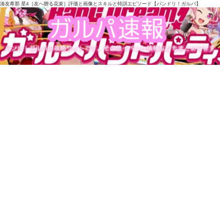
湊友希那 星4［友へ贈る花束］評価と画像とスキルと特訓エピソード【バンドリ！ガルパ】