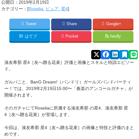
公開日：
2019年2月19日
カテゴリー：[
Roselia
,
ピュア
,
星4
]
Tweet
Share
Google+
B!
はてブ
Pocket
feedly
湊友希那 星4［友へ贈る花束］評価と画像とスキルと特訓エピソー
ド。
ガルパこと、BanG Dream!（バンドリ）ガールズバンドパーティ
ー！では、2019年2月19日15:00〜「奏楽のアンコールガチャ」が
開催されます。
そのガチャにてRoseliaに所属する湊友希那
の星4、湊友希那 星
4［友へ贈る花束］が登場します。
今回は、湊友希那 星4［友へ贈る花束］の画像と特技と評価のまと
めです。