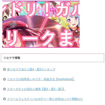
リセマラ情報
真リセマラ当たり星4・星3ランキング
リセマラの効率良いやり方・高速方法【ios/Android】
スターガチャの演出と確率【星4・星3・星2】
ドリームフェスティバルガチャ一覧と次回はいつ？周期など