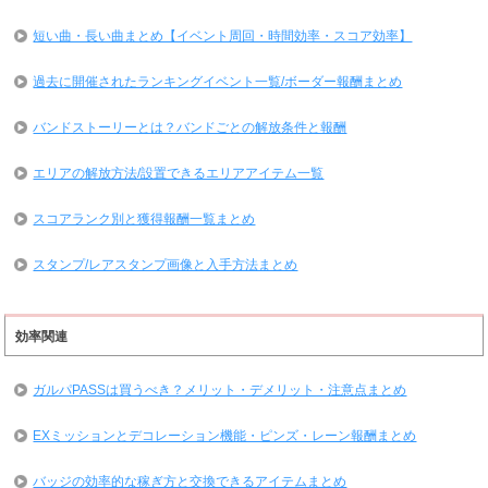
短い曲・長い曲まとめ【イベント周回・時間効率・スコア効率】
過去に開催されたランキングイベント一覧/ボーダー報酬まとめ
バンドストーリーとは？バンドごとの解放条件と報酬
エリアの解放方法/設置できるエリアアイテム一覧
スコアランク別と獲得報酬一覧まとめ
スタンプ/レアスタンプ画像と入手方法まとめ
効率関連
ガルパPASSは買うべき？メリット・デメリット・注意点まとめ
EXミッションとデコレーション機能・ピンズ・レーン報酬まとめ
バッジの効率的な稼ぎ方と交換できるアイテムまとめ