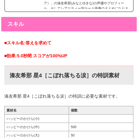
ア）」の湊友希那(みなとゆきな)の声優やプロフィー
ル、そしてレアリティー別カード画像のまとめになりま
す。湊友希那(みなとゆきな)星4カードまとめ湊友希那
(みなとゆきな)の星4カードまとめです。湊友希那 星4
スキル
［鳥籠の歌姫］特訓前特訓後2017年3月31日追加。目覚
めの歌姫ガチャ湊友希那の星4。 湊友希那 星4［秋晴
れ、その先に］特訓前特訓後2017年10月11日追加。レイ
ニ...
■スキル名:答えを求めて
■効果:5.0秒間 スコアが100%UP
湊友希那 星4［こぼれ落ちる涙］の特訓素材
湊友希那 星4［こぼれ落ちる涙］の特訓に必要な素材です。
素材名
個数
ハッピーのかけら(小)
ハッピーのかけら(中)
500
ハッピーのかけら(大)
50