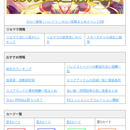
ガルパ速報｜バンドリ！ガルパ攻略まとめイベントDB
リセマラ情報
リセマラ当たり星4ラン
リセマラの効率良いやり
スターガチャの演出と確
キング
方
率
おすすめ情報
バンドストーリーの解放方法と報酬一
総合力ランキング
覧
放置厨・切断厨対策
エリアアイテムの詳細一覧と開放条件
スコアランクと獲得報酬一覧まとめ
短い曲・時間効率の良い楽曲まとめ
ガルパPASSは買うべき？
EXミッションとデコレーション機能
カード一覧
星4カード
星3カード
星2カード
星1カード