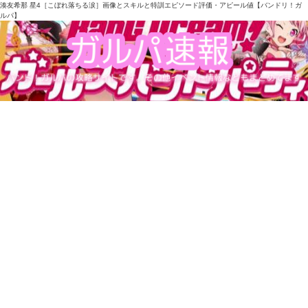
湊友希那 星4［こぼれ落ちる涙］画像とスキルと特訓エピソード評価・アピール値【バンドリ！ガ
ルパ】