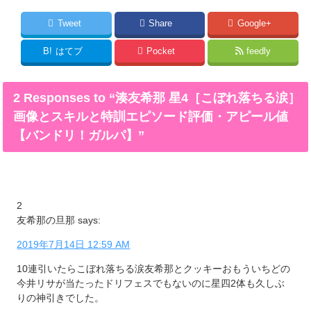
Tweet
Share
Google+
B!
はてブ
Pocket
feedly
2 Responses to “湊友希那 星4［こぼれ落ちる涙］
画像とスキルと特訓エピソード評価・アピール値
【バンドリ！ガルパ】”
2
友希那の旦那
says:
2019年7月14日 12:59 AM
10連引いたらこぼれ落ちる涙友希那とクッキーおもういちどの
今井リサが当たったドリフェスでもないのに星四2体も久しぶ
りの神引きでした。