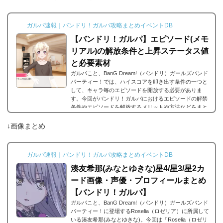
ガルパ速報｜バンドリ！ガルパ攻略まとめイベントDB
【バンドリ！ガルパ】エピソード(メモ
リアル)の解放条件と上昇ステータス値
と必要素材
ガルパこと、BanG Dream!（バンドリ）ガールズバンド
パーティー！では、ハイスコアを叩き出す条件の一つと
して、キャラ毎のエピソードを開放する必要がありま
す。今回がバンドリ！ガルパにおけるエピソードの解禁
条件やエピソードを解放するメリットや方法などをまと
めました。エピソードとは？エピソードとは、各キャラ
に用意されているもので、各キャラのそのエピソードタ
↓画像まとめ
イトルに因んだメンバー独自の話を見ることができま
す。エピソードは各キャラクターの詳細にあり、解放す
ることでそのタイトルに纏わるエピソードを視聴できる
ガルパ速報｜バンドリ！ガルパ攻略まとめイベントDB
よ...
湊友希那(みなとゆきな)星4/星3/星2カ
ード画像・声優・プロフィールまとめ
【バンドリ！ガルパ】
ガルパこと、BanG Dream!（バンドリ）ガールズバンド
パーティー！に登場するRoselia（ロゼリア）に所属して
いる湊友希那(みなとゆきな)。今回は「Roselia（ロゼリ