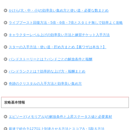
かけら(大・中・小)の効率良い集め方と使い道・必要な数まとめ
ライブブースト回復方法・5倍・6倍・7倍とスタミナ無しで効率よく攻略
キャラクターレベル上げの効率良い方法と練習チケット入手方法
スターの入手方法・使い道・貯め方まとめ【裏ワザは本当？】
バンドストーリーとは？バンドごとの解放条件と報酬
バンドランクとは？効率的な上げ方・報酬まとめ
奇跡のクリスタルの入手方法と効率良い集め方
攻略基本情報
エピソード(メモリアル)の解放条件と上昇ステータス値と必要素材
最速で総合力12万以上到達させる方法とスコアA・S取る方法