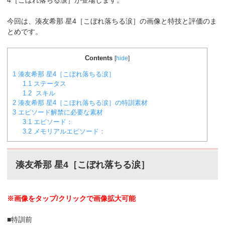
4［こぼれ落ちる涙］が登場します。
今回は、湊友希那 星4［こぼれ落ちる涙］の画像と特技と評価のま
とめです。
Contents
[
hide
]
1
湊友希那 星4［こぼれ落ちる涙］
1.1
ステータス
1.2
スキル
2
湊友希那 星4［こぼれ落ちる涙］の特訓素材
3
エピソード解禁に必要な素材
3.1
エピソード：
3.2
メモリアルエピソード：
湊友希那 星4［こぼれ落ちる涙］
※画像をタップ/クリックで画像拡大可能
■特訓前