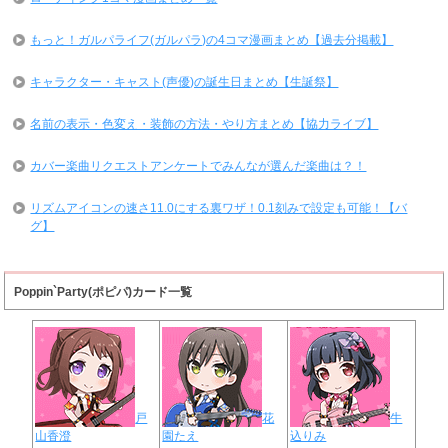
もっと！ガルパライフ(ガルパラ)の4コマ漫画まとめ【過去分掲載】
キャラクター・キャスト(声優)の誕生日まとめ【生誕祭】
名前の表示・色変え・装飾の方法・やり方まとめ【協力ライブ】
カバー楽曲リクエストアンケートでみんなが選んだ楽曲は？！
リズムアイコンの速さ11.0にする裏ワザ！0.1刻みで設定も可能！【バ
グ】
Poppin`Party(ポピパ)カード一覧
戸
花
牛
山香澄
園たえ
込りみ