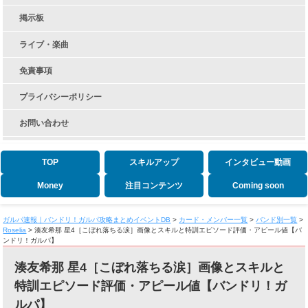
掲示板
ライブ・楽曲
免責事項
プライバシーポリシー
お問い合わせ
TOP
スキルアップ
インタビュー動画
Money
注目コンテンツ
Coming soon
ガルパ速報｜バンドリ！ガルパ攻略まとめイベントDB
>
カード・メンバー一覧
>
バンド別一覧
>
Roselia
>
湊友希那 星4［こぼれ落ちる涙］画像とスキルと特訓エピソード評価・アピール値【バ
ンドリ！ガルパ】
湊友希那 星4［こぼれ落ちる涙］画像とスキルと
特訓エピソード評価・アピール値【バンドリ！ガ
ルパ】