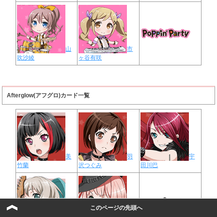
山
市
吹沙綾
ヶ谷有咲
Afterglow(アフグロ)カード一覧
美
羽
宇
竹蘭
沢つぐみ
田川巴
このページの先頭へ