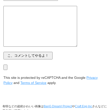
This site is protected by reCAPTCHA and the Google
Privacy
Policy
and
Terms of Service
apply.
有咲などの超絶かわいい画像は
BanG Dream! Project
や
Craft Egg Inc
さんなどに