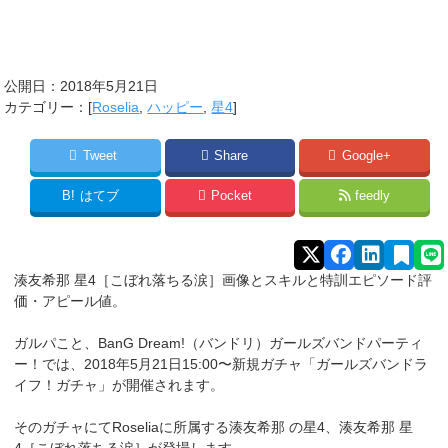
公開日：
2018年5月21日
カテゴリー：[
Roselia
,
ハッピー
,
星4
]
Tweet
Share
Google+
B!
はてブ
Pocket
feedly
湊友希那 星4［こぼれ落ちる涙］画像とスキルと特訓エピソード評
価・アピール値。
ガルパこと、BanG Dream!（バンドリ）ガールズバンドパーティ
ー！では、2018年5月21日15:00〜新規ガチャ「ガールズバンドラ
イフ！ガチャ」が開催されます。
そのガチャにてRoseliaに所属する湊友希那
の星4、湊友希那 星