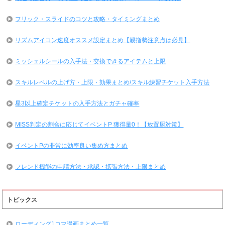
フリック・スライドのコツと攻略・タイミングまとめ
リズムアイコン速度オススメ設定まとめ【親指勢注意点は必見】
ミッシェルシールの入手法・交換できるアイテムと上限
スキルレベルの上げ方・上限・効果まとめ/スキル練習チケット入手方法
星3以上確定チケットの入手方法とガチャ確率
MISS判定の割合に応じてイベントP 獲得量0！【放置厨対策】
イベントPの非常に効率良い集め方まとめ
フレンド機能の申請方法・承認・拡張方法・上限まとめ
トピックス
ローディング1コマ漫画まとめ一覧