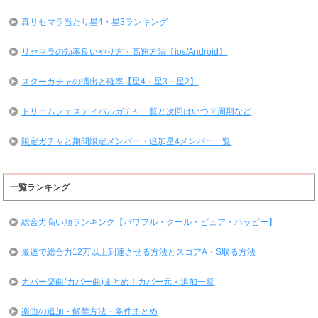
真リセマラ当たり星4・星3ランキング
リセマラの効率良いやり方・高速方法【ios/Android】
スターガチャの演出と確率【星4・星3・星2】
ドリームフェスティバルガチャ一覧と次回はいつ？周期など
限定ガチャと期間限定メンバー・追加星4メンバー一覧
一覧ランキング
総合力高い順ランキング【パワフル・クール・ピュア・ハッピー】
最速で総合力12万以上到達させる方法とスコアA・S取る方法
カバー楽曲(カバー曲)まとめ！カバー元・追加一覧
楽曲の追加・解禁方法・条件まとめ