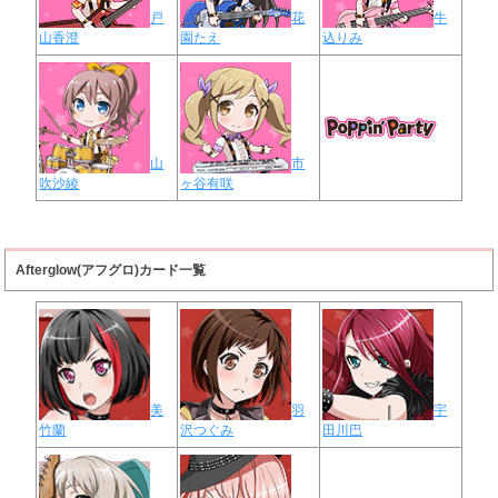
戸
花
牛
山香澄
園たえ
込りみ
山
市
吹沙綾
ヶ谷有咲
Afterglow(アフグロ)カード一覧
美
羽
宇
竹蘭
沢つぐみ
田川巴