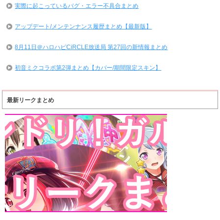
実際に起こっているバグ・エラー不具合まとめ
アップデート/メンテンナンス履歴まとめ【最新版】
8月11日＠ハロハピCiRCLE放送局 第27回の新情報まとめ
初音ミクコラボ第2弾まとめ【カバー/期間限定スキン】
最新リークまとめ