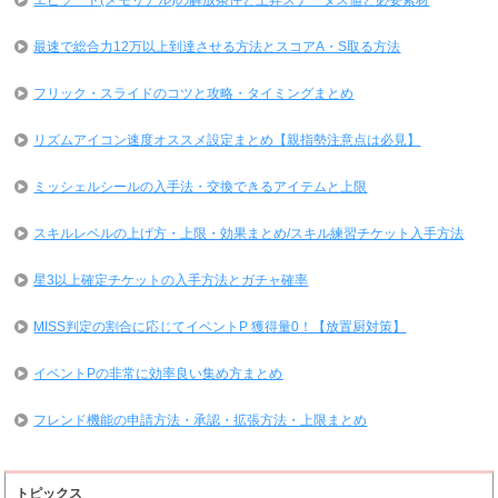
エピソード(メモリアル)の解放条件と上昇ステータス値と必要素材
最速で総合力12万以上到達させる方法とスコアA・S取る方法
フリック・スライドのコツと攻略・タイミングまとめ
リズムアイコン速度オススメ設定まとめ【親指勢注意点は必見】
ミッシェルシールの入手法・交換できるアイテムと上限
スキルレベルの上げ方・上限・効果まとめ/スキル練習チケット入手方法
星3以上確定チケットの入手方法とガチャ確率
MISS判定の割合に応じてイベントP 獲得量0！【放置厨対策】
イベントPの非常に効率良い集め方まとめ
フレンド機能の申請方法・承認・拡張方法・上限まとめ
トピックス