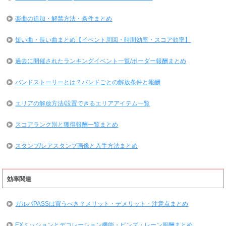
楽曲の追加・解禁方法・条件まとめ
短い曲・長い曲まとめ【イベント周回・時間効率・スコア効率】
過去に開催されたランキングイベント一覧/ボーダー報酬まとめ
バンドストーリーとは？バンドごとの解放条件と報酬
エリアの解放方法/設置できるエリアアイテム一覧
スコアランク別と獲得報酬一覧まとめ
スタンプ/レアスタンプ画像と入手方法まとめ
効率関連
ガルパPASSは買うべき？メリット・デメリット・注意点まとめ
EXミッションとデコレーション機能・ピンズ・レーン報酬まとめ