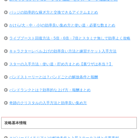
バッジの効率的な稼ぎ方と交換できるアイテムまとめ
かけら(大・中・小)の効率良い集め方と使い道・必要な数まとめ
ライブブースト回復方法・5倍・6倍・7倍とスタミナ無しで効率よく攻略
キャラクターレベル上げの効率良い方法と練習チケット入手方法
スターの入手方法・使い道・貯め方まとめ【裏ワザは本当？】
バンドストーリーとは？バンドごとの解放条件と報酬
バンドランクとは？効率的な上げ方・報酬まとめ
奇跡のクリスタルの入手方法と効率良い集め方
攻略基本情報