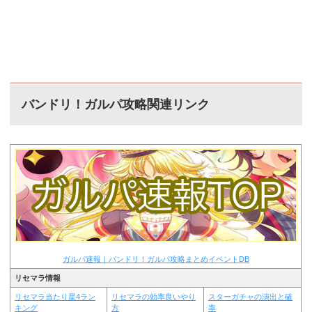
バンドリ！ガルパ攻略関連リンク
ガルパ速報｜バンドリ！ガルパ攻略まとめイベントDB
リセマラ情報
リセマラ当たり星4ラン
リセマラの効率良いやり
スターガチャの演出と確
キング
方
率