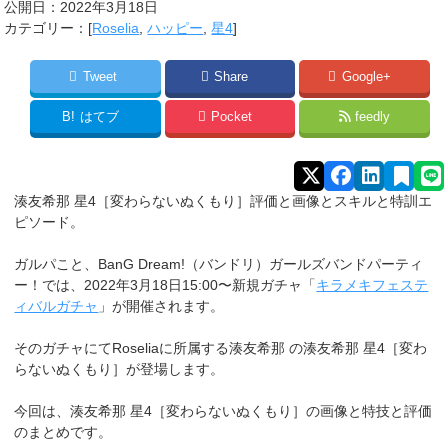
公開日：
2022年3月18日
カテゴリー：[
Roselia
,
ハッピー
,
星4
]
Tweet
Share
Google+
B!
はてブ
Pocket
feedly
湊友希那 星4［変わらないぬくもり］評価と画像とスキルと特訓エ
ピソード。
ガルパこと、BanG Dream!（バンドリ）ガールズバンドパーティ
ー！では、2022年3月18日15:00〜新規ガチャ「
キラメキフェステ
ィバルガチャ
」が開催されます。
そのガチャにてRoseliaに所属する湊友希那
の湊友希那 星4［変わ
らないぬくもり］が登場します。
今回は、湊友希那 星4［変わらないぬくもり］の画像と特技と評価
のまとめです。