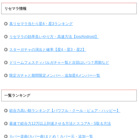
リセマラ情報
真リセマラ当たり星4・星3ランキング
リセマラの効率良いやり方・高速方法【ios/Android】
スターガチャの演出と確率【星4・星3・星2】
ドリームフェスティバルガチャ一覧と次回はいつ？周期など
限定ガチャと期間限定メンバー・追加星4メンバー一覧
一覧ランキング
総合力高い順ランキング【パワフル・クール・ピュア・ハッピー】
最速で総合力12万以上到達させる方法とスコアA・S取る方法
カバー楽曲(カバー曲)まとめ！カバー元・追加一覧