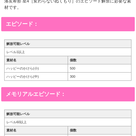
湊友希那 星4［変わらないぬくもり］のエピソード解禁に必要な素
材です。
エピソード：
解放可能レベル
レベル1以上
素材名
個数
ハッピーのかけら(小)
500
ハッピーのかけら(中)
300
メモリアルエピソード：
解放可能レベル
レベル60以上
素材名
個数