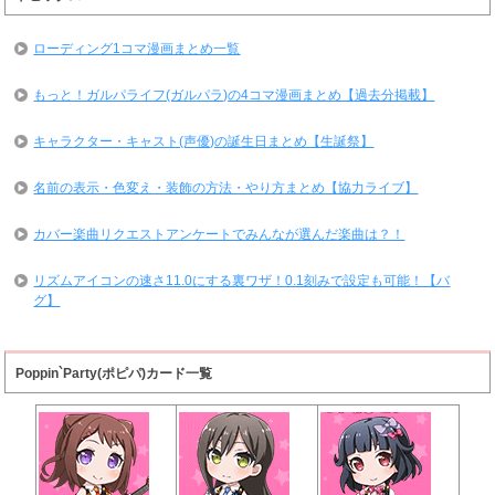
ローディング1コマ漫画まとめ一覧
もっと！ガルパライフ(ガルパラ)の4コマ漫画まとめ【過去分掲載】
キャラクター・キャスト(声優)の誕生日まとめ【生誕祭】
名前の表示・色変え・装飾の方法・やり方まとめ【協力ライブ】
カバー楽曲リクエストアンケートでみんなが選んだ楽曲は？！
リズムアイコンの速さ11.0にする裏ワザ！0.1刻みで設定も可能！【バ
グ】
Poppin`Party(ポピパ)カード一覧