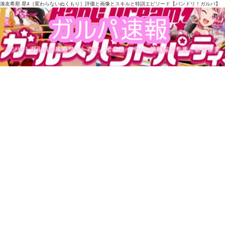
湊友希那 星4［変わらないぬくもり］評価と画像とスキルと特訓エピソード【バンドリ！ガルパ】