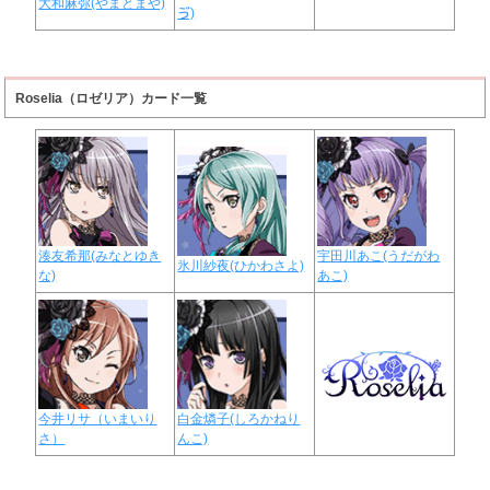
大和麻弥(やまとまや)
ゔ)
Roselia（ロゼリア）カード一覧
湊友希那(みなとゆき
宇田川あこ(うだがわ
氷川紗夜(ひかわさよ)
な)
あこ)
今井リサ（いまいり
白金燐子(しろかねり
さ）
んこ)