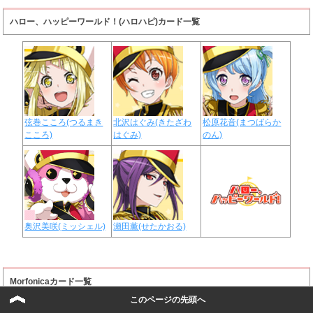
ハロー、ハッピーワールド！(ハロハピ)カード一覧
弦巻こころ(つるまき
北沢はぐみ(きたざわ
松原花音(まつばらか
こころ)
はぐみ)
のん)
奥沢美咲(ミッシェル)
瀬田薫(せたかおる)
Morfonicaカード一覧
このページの先頭へ
Morfonicaメンバー一覧