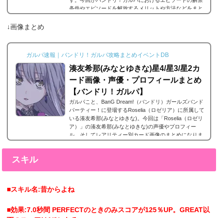
条件やエピソードを解放するメリットや方法などをまと
めました。エピソードとは？エピソードとは、各キャラ
に用意されているもので、各キャラのそのエピソードタ
↓画像まとめ
イトルに因んだメンバー独自の話を見ることができま
す。エピソードは各キャラクターの詳細にあり、解放す
ることでそのタイトルに纏わるエピソードを視聴できる
ガルパ速報｜バンドリ！ガルパ攻略まとめイベントDB
よ...
湊友希那(みなとゆきな)星4/星3/星2カ
ード画像・声優・プロフィールまとめ
【バンドリ！ガルパ】
ガルパこと、BanG Dream!（バンドリ）ガールズバンド
パーティー！に登場するRoselia（ロゼリア）に所属して
いる湊友希那(みなとゆきな)。今回は「Roselia（ロゼリ
ア）」の湊友希那(みなとゆきな)の声優やプロフィー
ル、そしてレアリティー別カード画像のまとめになりま
す。湊友希那(みなとゆきな)星4カードまとめ湊友希那
(みなとゆきな)の星4カードまとめです。湊友希那 星4
スキル
［鳥籠の歌姫］特訓前特訓後2017年3月31日追加。目覚
めの歌姫ガチャ湊友希那の星4。 湊友希那 星4［秋晴
れ、その先に］特訓前特訓後2017年10月11日追加。レイ
ニ...
■スキル名:昔からよね
■効果:7.0秒間 PERFECTのときのみスコアが125％UP。GREAT以