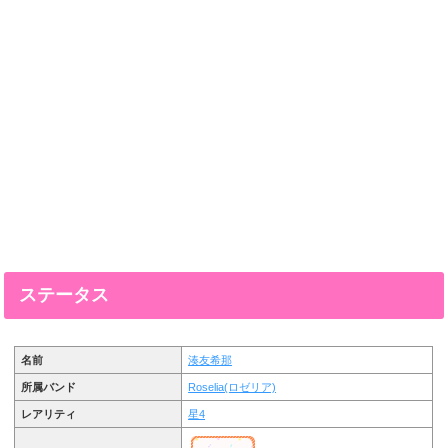
ステータス
名前
湊友希那
所属バンド
Roselia(ロゼリア)
レアリティ
星4