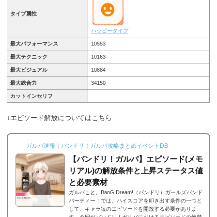
タイプ属性
ハッピータイプ
最大パフォーマンス
10553
最大テクニック
10163
最大ビジュアル
10884
最大総合力
34150
カットインセリフ
↓エピソード解放についてはこちら
ガルパ速報｜バンドリ！ガルパ攻略まとめイベントDB
【バンドリ！ガルパ】エピソード(メモ
リアル)の解放条件と上昇ステータス値
と必要素材
ガルパこと、BanG Dream!（バンドリ）ガールズバンド
パーティー！では、ハイスコアを叩き出す条件の一つと
して、キャラ毎のエピソードを開放する必要がありま
す。今回がバンドリ！ガルパにおけるエピソードの解禁