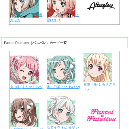
青
上
葉モカ
原ひまり
Pastel Palettes（パスパレ）カード一覧
白鷺千聖(しらさぎち
丸山彩(まるやまあや)
氷川日菜(ひかわひな)
さと)
若宮イヴ(わかみやい