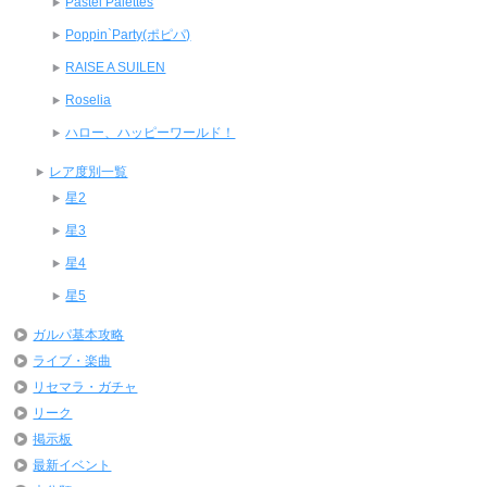
Pastel Palettes
Poppin`Party(ポピパ)
RAISE A SUILEN
Roselia
ハロー、ハッピーワールド！
レア度別一覧
星2
星3
星4
星5
ガルパ基本攻略
ライブ・楽曲
リセマラ・ガチャ
リーク
掲示板
最新イベント