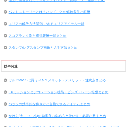
過去に開催されたランキングイベント一覧/ボーダー報酬まとめ
バンドストーリーとは？バンドごとの解放条件と報酬
エリアの解放方法/設置できるエリアアイテム一覧
スコアランク別と獲得報酬一覧まとめ
スタンプ/レアスタンプ画像と入手方法まとめ
効率関連
ガルパPASSは買うべき？メリット・デメリット・注意点まとめ
EXミッションとデコレーション機能・ピンズ・レーン報酬まとめ
バッジの効率的な稼ぎ方と交換できるアイテムまとめ
かけら(大・中・小)の効率良い集め方と使い道・必要な数まとめ