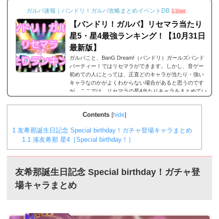
ガルパ速報｜バンドリ！ガルパ攻略まとめイベントDB
1 User
【バンドリ！ガルパ】リセマラ当たり
星5・星4最強ランキング！【10月31日
最新版】
ガルパこと、BanG Dream!（バンドリ）ガールズバンド
パーティー！ではリセマラができます。しかし、音ゲー
初めての人にとっては、正直どのキャラが当たり・強い
キャラなのかがよくわからない場合があると思うのです
が、ここでは、リセマラの星4当たりキャラをまとめてい
ます。何十回とリセマラの作業を繰り返している方が多
いと思いますが、是非とも御覧ください。なお、リセマ
Contents
[
hide
]
ラのやり方は以下のリンクで。2023年9月29日更新バン
ドリ！ガルパ 星5/星4が当たる確率は？まずリセマラの
1
友希那誕生日記念 Special birthday！ガチャ登場キャラまとめ
当たりランキングの前に、バンドリ！ガルパにおける...
1.1
湊友希那 星4［Special birthday！］
友希那
誕生日記念 Special birthday！ガチャ登
場キャラまとめ