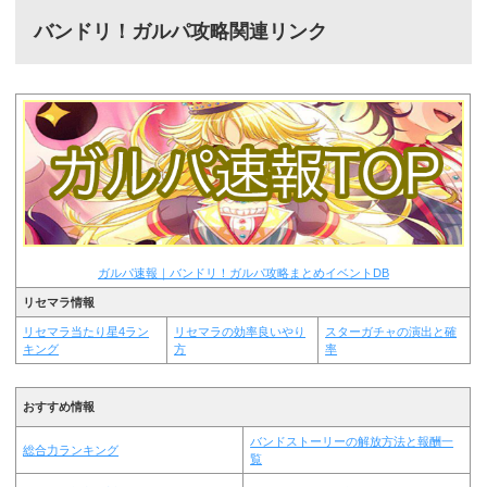
バンドリ！ガルパ攻略関連リンク
ガルパ速報｜バンドリ！ガルパ攻略まとめイベントDB
リセマラ情報
リセマラ当たり星4ラン
リセマラの効率良いやり
スターガチャの演出と確
キング
方
率
おすすめ情報
バンドストーリーの解放方法と報酬一
総合力ランキング
覧