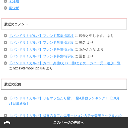
未分類
裏ワザ
最近のコメント
【バンドリ！ガルパ】フレンド募集掲示板
に
麗奈と申します。
より
【バンドリ！ガルパ】フレンド募集掲示板
に
匿名
より
【バンドリ！ガルパ】フレンド募集掲示板
に
あかさたな
より
【バンドリ！ガルパ】フレンド募集掲示板
に
匿名
より
【バンドリ！ガルパ】カバー楽曲(カバー曲)まとめ！カバー元・追加一覧
に
https://ternopil.pp.ua/
より
最近の投稿
【バンドリ！ガルパ】リセマラ当たり星5・星4最強ランキング！【10月
31日最新版】
【バンドリ！ガルパ】双奏のダブルエモーションガチャ登場キャラまとめ
このページの先頭へ
【バンドリ！ガルパ】2023年10月ドリームフェスティバルガチャ(ドリフ