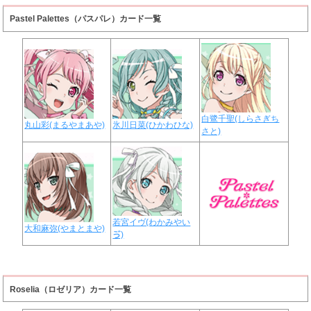
Pastel Palettes（パスパレ）カード一覧
白鷺千聖(しらさぎち
丸山彩(まるやまあや)
氷川日菜(ひかわひな)
さと)
若宮イヴ(わかみやい
大和麻弥(やまとまや)
ゔ)
Roselia（ロゼリア）カード一覧