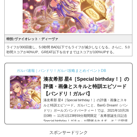
特技:ヴァイオレット・ディーヴァ
ライフが300回復し、5.0秒間 BAD以下でもライフが減少しなくなる。さらに、5.0
秒間スコアが40%UP、GREAT以下を出すまではスコアが100%UPする。
ガルパ速報｜バンドリ！ガルパ攻略まとめイベントDB
湊友希那 星4［Special birthday！］の
評価・画像とスキルと特訓エピソード
【バンドリ！ガルパ】
湊友希那 星4［Special birthday！］の評価・画像とスキ
ルと特訓エピソード。ガルパこと、BanG Dream!（バン
ドリ）ガールズバンドパーティー！では、2021年10月26
日0時 ～ 11月1日23時59分期間限定「友希那誕生日記念
Special birthday！ガチャ」が開催されます。そこで登場
した星4のメンバー、Roseliaに所属する湊友希那 星4［S
pecial birthday！］の画像と特技と評価のまとめです。湊
スポンサードリンク
友希那 星4［Special birthday！］※画像をタップ/クリッ