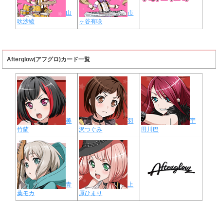
山
市
吹沙綾
ヶ谷有咲
Afterglow(アフグロ)カード一覧
美
羽
宇
竹蘭
沢つぐみ
田川巴
青
上
葉モカ
原ひまり