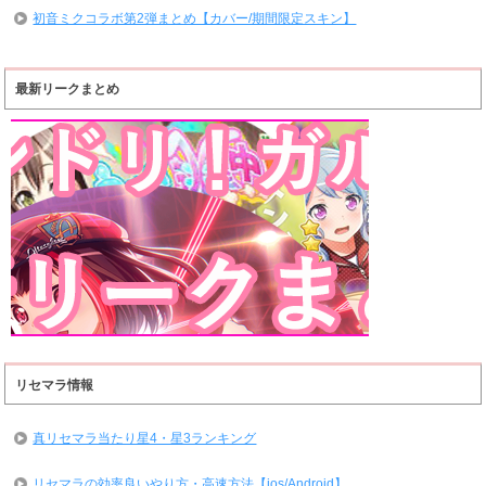
初音ミクコラボ第2弾まとめ【カバー/期間限定スキン】
最新リークまとめ
リセマラ情報
真リセマラ当たり星4・星3ランキング
リセマラの効率良いやり方・高速方法【ios/Android】