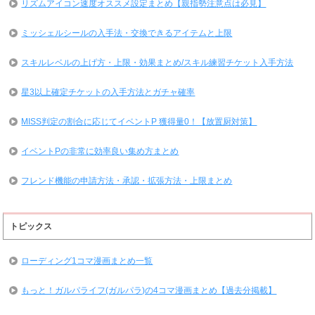
リズムアイコン速度オススメ設定まとめ【親指勢注意点は必見】
ミッシェルシールの入手法・交換できるアイテムと上限
スキルレベルの上げ方・上限・効果まとめ/スキル練習チケット入手方法
星3以上確定チケットの入手方法とガチャ確率
MISS判定の割合に応じてイベントP 獲得量0！【放置厨対策】
イベントPの非常に効率良い集め方まとめ
フレンド機能の申請方法・承認・拡張方法・上限まとめ
トピックス
ローディング1コマ漫画まとめ一覧
もっと！ガルパライフ(ガルパラ)の4コマ漫画まとめ【過去分掲載】