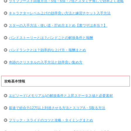
ライブブースト回復方法・5倍・6倍・7倍とスタミナ無しで効率よく攻略
キャラクターレベル上げの効率良い方法と練習チケット入手方法
スターの入手方法・使い道・貯め方まとめ【裏ワザは本当？】
バンドストーリーとは？バンドごとの解放条件と報酬
バンドランクとは？効率的な上げ方・報酬まとめ
奇跡のクリスタルの入手方法と効率良い集め方
攻略基本情報
エピソード(メモリアル)の解放条件と上昇ステータス値と必要素材
最速で総合力12万以上到達させる方法とスコアA・S取る方法
フリック・スライドのコツと攻略・タイミングまとめ