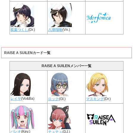
双葉つくし
(Dr.)
八潮瑠唯
(Vn.)
RAISE A SUILENカード一覧
RAISE A SUILENメンバー一覧
レイヤ
(Vo&Ba)
ロック
(Gt.)
マスキング
(Dr.)
パレオ
(Key.)
チュチュ
(DJ.)