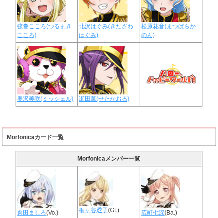
弦巻こころ(つるまき
北沢はぐみ(きたざわ
松原花音(まつばらか
こころ)
はぐみ)
のん)
奥沢美咲(ミッシェル)
瀬田薫(せたかおる)
Morfonicaカード一覧
Morfonicaメンバー一覧
桐ヶ谷透子
(Gt.)
倉田ましろ
(Vo.)
広町七深
(Ba.)