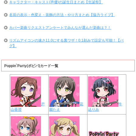
キャラクター・キャスト(声優)の誕生日まとめ【生誕祭】
名前の表示・色変え・装飾の方法・やり方まとめ【協力ライブ】
カバー楽曲リクエストアンケートでみんなが選んだ楽曲は？！
リズムアイコンの速さ11.0にする裏ワザ！0.1刻みで設定も可能！【バ
グ】
Poppin`Party(ポピパ)カード一覧
戸
花
牛
山香澄
園たえ
込りみ