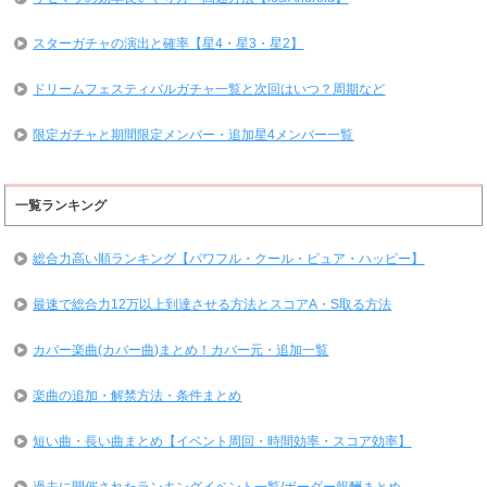
スターガチャの演出と確率【星4・星3・星2】
ドリームフェスティバルガチャ一覧と次回はいつ？周期など
限定ガチャと期間限定メンバー・追加星4メンバー一覧
一覧ランキング
総合力高い順ランキング【パワフル・クール・ピュア・ハッピー】
最速で総合力12万以上到達させる方法とスコアA・S取る方法
カバー楽曲(カバー曲)まとめ！カバー元・追加一覧
楽曲の追加・解禁方法・条件まとめ
短い曲・長い曲まとめ【イベント周回・時間効率・スコア効率】