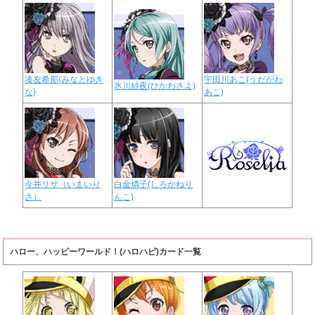
湊友希那(みなとゆき
宇田川あこ(うだがわ
氷川紗夜(ひかわさよ)
な)
あこ)
今井リサ（いまいり
白金燐子(しろかねり
さ）
んこ)
ハロー、ハッピーワールド！(ハロハピ)カード一覧