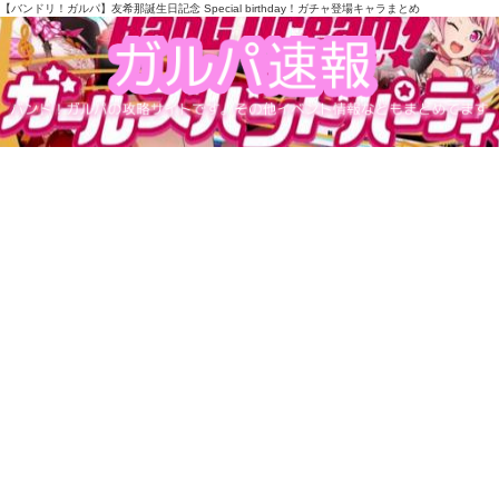
【バンドリ！ガルパ】友希那誕生日記念 Special birthday！ガチャ登場キャラまとめ