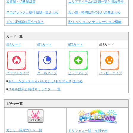
放置厨・切断厨対策
エリアアイテムの詳細一覧と開放条件
スコアランクと獲得報酬一覧まとめ
短い曲・時間効率の良い楽曲まとめ
ガルパPASSは買うべき？
EXミッションとデコレーション機能
カード一覧
星4カード
星3カード
星2カード
星1カード
パワフルタイプ
クールタイプ
ピュアタイプ
ハッピータイプ
■
ドリームフェスティバルガチャ(ドリフェス)まとめ
■
スキル効果と所持キャラクター一覧
ガチャ一覧
ガチャ・限定ガチャ一覧
ドリフェス一覧・次回予想