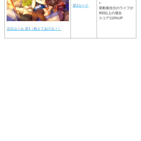
+
星4カード
発動後自分のライフが
900以上の場合
スコア110%UP
北沢はぐみ 星4［教えてあげる！］