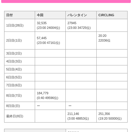
日付
今回
バレンタイン
CiRCLING
32,535
27945
1日目(28日)
(23:00 24004位)
(23:00 34725位)
20:20
57,445
2日目(1日)
22036位
(23:00 47161位)
3日目(2日)
4日目(3日)
5日目(4日)
6日目(5日)
7日目(6日)
184,779
8日目(7日)
(0:40 49596位)
8日目(日)
ー
ー
211,146
251,356
最終日(8日)
(3:00 48853位)
(19:20 50000位)