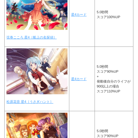
5.0秒間
星4カード
スコア100%UP
弦巻こころ 星4［船上の名探偵］
5.0秒間
スコア90%UP
+
星4カード
発動後自分のライフが
900以上の場合
スコア110%UP
松原花音 星4［うさぎハント］
5.0秒間
スコア90%UP