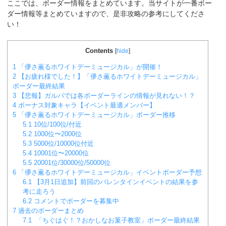
ここでは、ボーダー情報をまとめています。当サイトが一番ボー
ダー情報等まとめていますので、是非攻略の参考にしてくださ
い！
Contents
[
hide
]
1
「儚さ薫るホワイトデーミュージカル」が開催！
2
【お疲れ様でした！】「儚さ薫るホワイトデーミュージカル」
ボーダー最終結果
3
【悲報】ガルパでは各ボーダーラインの情報が見れない！？
4
ボーナス対象キャラ【イベント最適メンバー】
5
「儚さ薫るホワイトデーミュージカル」ボーダー推移
5.1
10位/100位/付近
5.2
1000位〜2000位
5.3
5000位/10000位付近
5.4
10001位〜20000位
5.5
20001位/30000位/50000位
6
「儚さ薫るホワイトデーミュージカル」イベントボーダー予想
6.1
【3月1日追加】前回のバレンタインイベントの結果を参
考に走ろう
6.2
コメントでボーダーを募集中
7
過去のボーダーまとめ
7.1
「ちぐはぐ！？おかしなお菓子教室」ボーダー最終結果