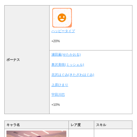
ハッピータイプ
+20%
瀬田薫(せたかおる)
ボーナス
奥沢美咲(ミッシェル)
北沢はぐみ(きたざわはぐみ)
上原ひまり
宇田川巴
+10%
キャラ名
レア度
スキル