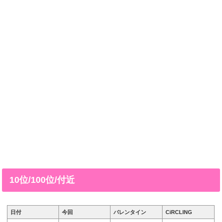
10位/100位/付近
日付
今回
バレンタイン
CiRCLING