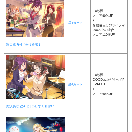
5.0秒間
スコア90%UP
+
星4カード
発動後自分のライフが
900以上の場合
スコア110%UP
瀬田薫 星4［主役登場！］
5.0秒間
GOOD以上がすべてP
星4カード
ERFECT
+
スコア60%UP
奥沢美咲 星4［汗のしずくも儚い］