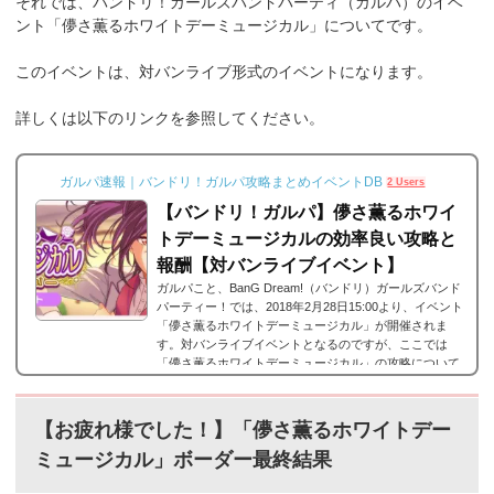
それでは、バンドリ！ガールズバンドパーティ（ガルパ）のイベ
ント「儚さ薫るホワイトデーミュージカル」についてです。
このイベントは、対バンライブ形式のイベントになります。
詳しくは以下のリンクを参照してください。
ガルパ速報｜バンドリ！ガルパ攻略まとめイベントDB
2 Users
【バンドリ！ガルパ】儚さ薫るホワイ
トデーミュージカルの効率良い攻略と
報酬【対バンライブイベント】
ガルパこと、BanG Dream!（バンドリ）ガールズバンド
パーティー！では、2018年2月28日15:00より、イベント
「儚さ薫るホワイトデーミュージカル」が開催されま
す。対バンライブイベントとなるのですが、ここでは
「儚さ薫るホワイトデーミュージカル」の攻略について
まとめています。「儚さ薫るホワイトデーミュージカ
ル」詳細■開催期間:2018年2月28日15:00 ～ 3月8日 20:59
■結果発表:2018年3月8日 21:10 ～ それでは、バンドリ！
【お疲れ様でした！】「儚さ薫るホワイトデー
ガールズバンドパーティ（ガルパ）では対バンライブイ
ミュージカル」
ボーダー最終結果
ベントとなる「儚さ薫るホワイトデーミュージカル」
に...