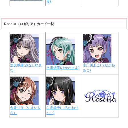
ゔ)
Roselia（ロゼリア）カード一覧
湊友希那(みなとゆき
宇田川あこ(うだがわ
氷川紗夜(ひかわさよ)
な)
あこ)
今井リサ（いまいり
白金燐子(しろかねり
さ）
んこ)