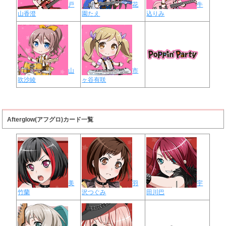
戸
花
牛
山香澄
園たえ
込りみ
山
市
吹沙綾
ヶ谷有咲
Afterglow(アフグロ)カード一覧
美
羽
宇
竹蘭
沢つぐみ
田川巴