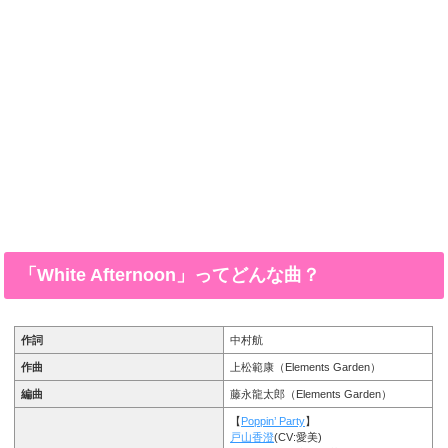
「White Afternoon」ってどんな曲？
作詞
中村航
作曲
上松範康（Elements Garden）
編曲
藤永龍太郎（Elements Garden）
【
Poppin’ Party
】
戸山香澄
(CV:愛美)