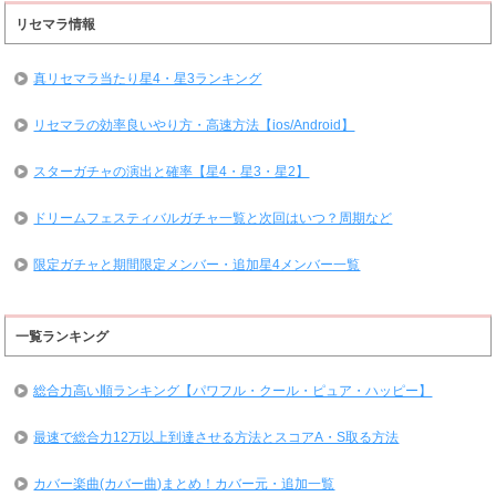
リセマラ情報
真リセマラ当たり星4・星3ランキング
リセマラの効率良いやり方・高速方法【ios/Android】
スターガチャの演出と確率【星4・星3・星2】
ドリームフェスティバルガチャ一覧と次回はいつ？周期など
限定ガチャと期間限定メンバー・追加星4メンバー一覧
一覧ランキング
総合力高い順ランキング【パワフル・クール・ピュア・ハッピー】
最速で総合力12万以上到達させる方法とスコアA・S取る方法
カバー楽曲(カバー曲)まとめ！カバー元・追加一覧