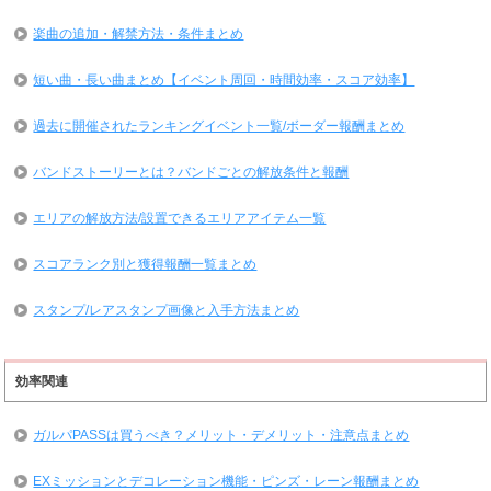
楽曲の追加・解禁方法・条件まとめ
短い曲・長い曲まとめ【イベント周回・時間効率・スコア効率】
過去に開催されたランキングイベント一覧/ボーダー報酬まとめ
バンドストーリーとは？バンドごとの解放条件と報酬
エリアの解放方法/設置できるエリアアイテム一覧
スコアランク別と獲得報酬一覧まとめ
スタンプ/レアスタンプ画像と入手方法まとめ
効率関連
ガルパPASSは買うべき？メリット・デメリット・注意点まとめ
EXミッションとデコレーション機能・ピンズ・レーン報酬まとめ