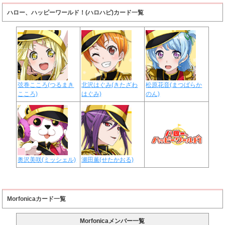
ハロー、ハッピーワールド！(ハロハピ)カード一覧
弦巻こころ(つるまき
北沢はぐみ(きたざわ
松原花音(まつばらか
こころ)
はぐみ)
のん)
奥沢美咲(ミッシェル)
瀬田薫(せたかおる)
Morfonicaカード一覧
Morfonicaメンバー一覧