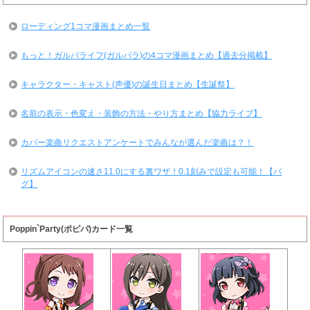
ローディング1コマ漫画まとめ一覧
もっと！ガルパライフ(ガルパラ)の4コマ漫画まとめ【過去分掲載】
キャラクター・キャスト(声優)の誕生日まとめ【生誕祭】
名前の表示・色変え・装飾の方法・やり方まとめ【協力ライブ】
カバー楽曲リクエストアンケートでみんなが選んだ楽曲は？！
リズムアイコンの速さ11.0にする裏ワザ！0.1刻みで設定も可能！【バ
グ】
Poppin`Party(ポピパ)カード一覧