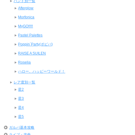
バンド別一覧
Afterglow
Morfonica
MyGO!!!!!
Pastel Palettes
Poppin`Party(ポピパ)
RAISE A SUILEN
Roselia
ハロー、ハッピーワールド！
レア度別一覧
星2
星3
星4
星5
ガルパ基本攻略
ライブ・楽曲