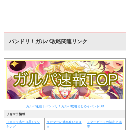
バンドリ！ガルパ攻略関連リンク
ガルパ速報｜バンドリ！ガルパ攻略まとめイベントDB
リセマラ情報
リセマラ当たり星4ラン
リセマラの効率良いやり
スターガチャの演出と確
キング
方
率