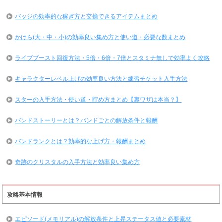
バッジの効率的な稼ぎ方と交換できるアイテムまとめ
かけら(大・中・小)の効率良い集め方と使い道・必要な数まとめ
ライブブースト回復方法・5倍・6倍・7倍とスタミナ無しで効率よく攻略
キャラクターレベル上げの効率良い方法と練習チケット入手方法
スターの入手方法・使い道・貯め方まとめ【裏ワザは本当？】
バンドストーリーとは？バンドごとの解放条件と報酬
バンドランクとは？効率的な上げ方・報酬まとめ
奇跡のクリスタルの入手方法と効率良い集め方
攻略基本情報
エピソード(メモリアル)の解放条件と上昇ステータス値と必要素材