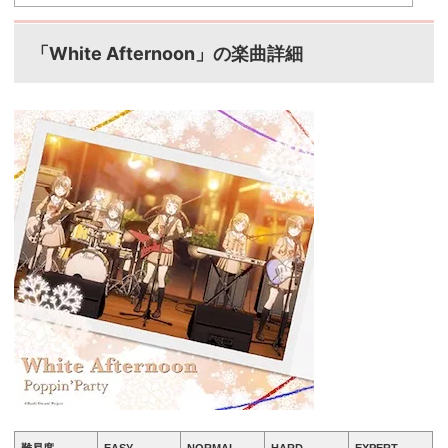
「White Afternoon」の楽曲詳細
難易度
EASY
NORMAL
HARD
EXPERT