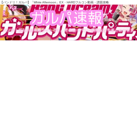
【バンドリ！ガルパ】「White Afternoon」EX・HARDフルコン動画・譜面攻略