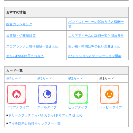
おすすめ情報
バンドストーリーの解放方法と報酬一
総合力ランキング
覧
放置厨・切断厨対策
エリアアイテムの詳細一覧と開放条件
スコアランクと獲得報酬一覧まとめ
短い曲・時間効率の良い楽曲まとめ
ガルパPASSは買うべき？
EXミッションとデコレーション機能
カード一覧
星4カード
星3カード
星2カード
星1カード
パワフルタイプ
クールタイプ
ピュアタイプ
ハッピータイプ
■
ドリームフェスティバルガチャ(ドリフェス)まとめ
■
スキル効果と所持キャラクター一覧