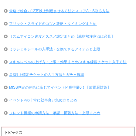
最速で総合力12万以上到達させる方法とスコアA・S取る方法
フリック・スライドのコツと攻略・タイミングまとめ
リズムアイコン速度オススメ設定まとめ【親指勢注意点は必見】
ミッシェルシールの入手法・交換できるアイテムと上限
スキルレベルの上げ方・上限・効果まとめ/スキル練習チケット入手方法
星3以上確定チケットの入手方法とガチャ確率
MISS判定の割合に応じてイベントP 獲得量0！【放置厨対策】
イベントPの非常に効率良い集め方まとめ
フレンド機能の申請方法・承認・拡張方法・上限まとめ
トピックス