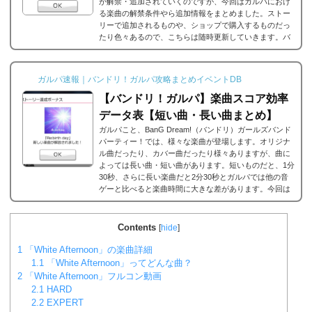
が解禁・追加されていくのですが、今回はガルパにおけ
る楽曲の解禁条件やら追加情報をまとめました。ストー
リーで追加されるものや、ショップで購入するものだっ
たり色々あるので、こちらは随時更新していきます。バ
ンドリ/ガルパの楽曲の追加・解禁方法一覧それでは、バ
ンドリ/ガルパに於ける楽曲の追加・解禁方法一覧です。
メインストーリーだったり、バンドストーリーだった
ガルパ速報｜バンドリ！ガルパ攻略まとめイベントDB
り、いろいろな条件があると思うのですが、それぞれ...
【バンドリ！ガルパ】楽曲スコア効率
データ表【短い曲・長い曲まとめ】
ガルパこと、BanG Dream!（バンドリ）ガールズバンド
パーティー！では、様々な楽曲が登場します。オリジナ
ル曲だったり、カバー曲だったり様々ありますが、曲に
よっては長い曲・短い曲があります。短いものだと、1分
30秒、さらに長い楽曲だと2分30秒とガルパでは他の音
ゲーと比べると楽曲時間に大きな差があります。今回は
ガルパに登場する楽曲の長い曲、短い曲のまとめや、イ
ベント周回におすすめの楽曲などをまとめました。楽曲
別スコア効率表(協力ライブ) ↓別タブで見る場合はこち
Contents
[
hide
]
ら。
バンドリ！ガルパ スコア...
1
「White Afternoon」の楽曲詳細
1.1
「White Afternoon」ってどんな曲？
2
「White Afternoon」フルコン動画
2.1
HARD
2.2
EXPERT