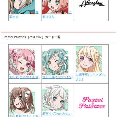
青
上
葉モカ
原ひまり
Pastel Palettes（パスパレ）カード一覧
白鷺千聖(しらさぎち
丸山彩(まるやまあや)
氷川日菜(ひかわひな)
さと)
若宮イヴ(わかみやい
大和麻弥(やまとまや)