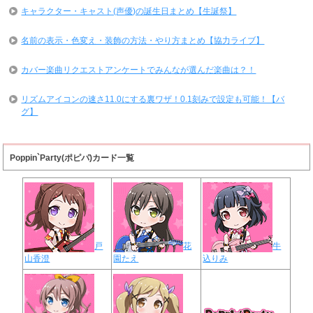
キャラクター・キャスト(声優)の誕生日まとめ【生誕祭】
名前の表示・色変え・装飾の方法・やり方まとめ【協力ライブ】
カバー楽曲リクエストアンケートでみんなが選んだ楽曲は？！
リズムアイコンの速さ11.0にする裏ワザ！0.1刻みで設定も可能！【バ
グ】
Poppin`Party(ポピパ)カード一覧
戸
花
牛
山香澄
園たえ
込りみ