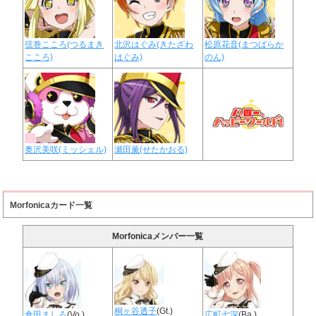
弦巻こころ(つるまき
北沢はぐみ(きたざわ
松原花音(まつばらか
こころ)
はぐみ)
のん)
奥沢美咲(ミッシェル)
瀬田薫(せたかおる)
Morfonicaカード一覧
Morfonicaメンバー一覧
桐ヶ谷透子
(Gt.)
倉田ましろ
(Vo.)
広町七深
(Ba.)