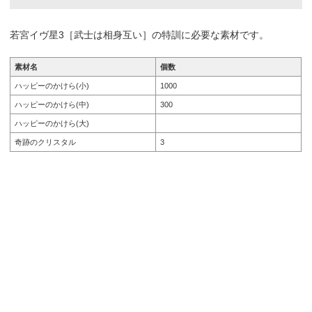
若宮イヴ星3［武士は相身互い］の特訓に必要な素材です。
素材名
個数
ハッピーのかけら(小)
1000
ハッピーのかけら(中)
300
ハッピーのかけら(大)
奇跡のクリスタル
3