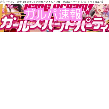
若宮イヴ 星3［武士は相身互い］の画像とスキルと評価・特訓エピソード【バンドリ！ガルパ】