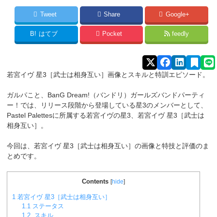
Tweet
Share
Google+
B!
はてブ
Pocket
feedly
若宮イヴ 星3［武士は相身互い］画像とスキルと特訓エピソード。
ガルパこと、BanG Dream!（バンドリ）ガールズバンドパーティ
ー！では、リリース段階から登場している星3のメンバーとして、
Pastel Palettesに所属する若宮イヴ
の星3、若宮イヴ 星3［武士は
相身互い］。
今回は、若宮イヴ 星3［武士は相身互い］の画像と特技と評価のま
とめです。
Contents
[
hide
]
1
若宮イヴ 星3［武士は相身互い］
1.1
ステータス
1.2
スキル