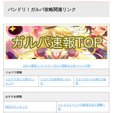
バンドリ！ガルパ攻略関連リンク
ガルパ速報｜バンドリ！ガルパ攻略まとめイベントDB
リセマラ情報
リセマラ当たり星4ラン
リセマラの効率良いやり
スターガチャの演出と確
キング
方
率
おすすめ情報
バンドストーリーの解放方法と報酬一
総合力ランキング
覧