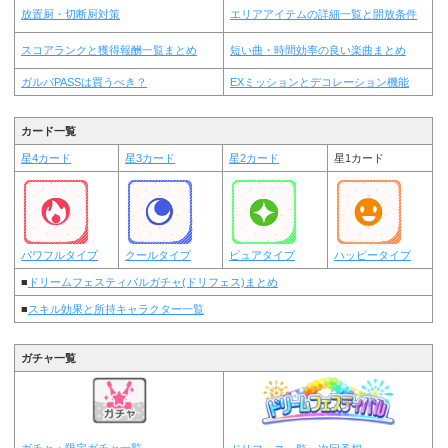
放置厨・切断厨対策
エリアアイテムの詳細一覧と開放条件
スコアランクと獲得報酬一覧まとめ
短い曲・時間効率の良い楽曲まとめ
ガルパPASSは買うべき？
EXミッションとデコレーション機能
カード一覧
星4カード
星3カード
星2カード
星1カード
パワフルタイプ
クールタイプ
ピュアタイプ
ハッピータイプ
■
ドリームフェスティバルガチャ(ドリフェス)まとめ
■
スキル効果と所持キャラクター一覧
ガチャ一覧
ガチャ・限定ガチャ一覧