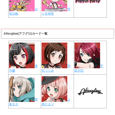
山
市
吹沙綾
ヶ谷有咲
Afterglow(アフグロ)カード一覧
美
羽
宇
竹蘭
沢つぐみ
田川巴
青
上
葉モカ
原ひまり