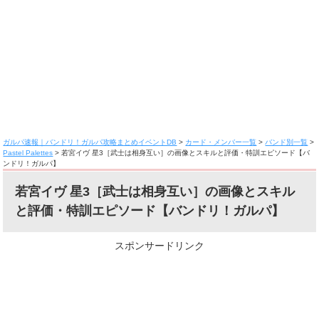
ガルパ速報｜バンドリ！ガルパ攻略まとめイベントDB
>
カード・メンバー一覧
>
バンド別一覧
>
Pastel Palettes
>
若宮イヴ 星3［武士は相身互い］の画像とスキルと評価・特訓エピソード【バ
ンドリ！ガルパ】
若宮イヴ 星3［武士は相身互い］の画像とスキル
と評価・特訓エピソード【バンドリ！ガルパ】
スポンサードリンク