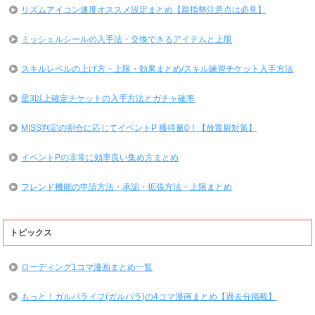
リズムアイコン速度オススメ設定まとめ【親指勢注意点は必見】
ミッシェルシールの入手法・交換できるアイテムと上限
スキルレベルの上げ方・上限・効果まとめ/スキル練習チケット入手方法
星3以上確定チケットの入手方法とガチャ確率
MISS判定の割合に応じてイベントP 獲得量0！【放置厨対策】
イベントPの非常に効率良い集め方まとめ
フレンド機能の申請方法・承認・拡張方法・上限まとめ
トピックス
ローディング1コマ漫画まとめ一覧
もっと！ガルパライフ(ガルパラ)の4コマ漫画まとめ【過去分掲載】