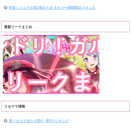
初音ミクコラボ第2弾まとめ【カバー/期間限定スキン】
最新リークまとめ
リセマラ情報
真リセマラ当たり星4・星3ランキング