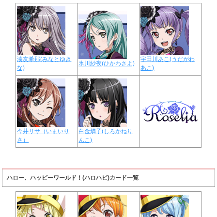
湊友希那(みなとゆき
宇田川あこ(うだがわ
氷川紗夜(ひかわさよ)
な)
あこ)
今井リサ（いまいり
白金燐子(しろかねり
さ）
んこ)
ハロー、ハッピーワールド！(ハロハピ)カード一覧