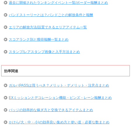
過去に開催されたランキングイベント一覧/ボーダー報酬まとめ
バンドストーリーとは？バンドごとの解放条件と報酬
エリアの解放方法/設置できるエリアアイテム一覧
スコアランク別と獲得報酬一覧まとめ
スタンプ/レアスタンプ画像と入手方法まとめ
効率関連
ガルパPASSは買うべき？メリット・デメリット・注意点まとめ
EXミッションとデコレーション機能・ピンズ・レーン報酬まとめ
バッジの効率的な稼ぎ方と交換できるアイテムまとめ
かけら(大・中・小)の効率良い集め方と使い道・必要な数まとめ