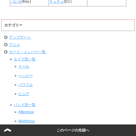
パレオ
(Key.)
チュチュ
(DJ.)
カテゴリー
アップデート
アニメ
カード・メンバー一覧
タイプ別一覧
クール
ハッピー
パワフル
ピュア
バンド別一覧
Afterglow
Morfonica
このページの先頭へ
MyGO!!!!!