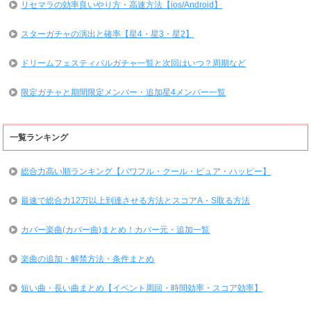
リセマラの効率良いやり方・高速方法【ios/Android】
スターガチャの演出と確率【星4・星3・星2】
ドリームフェスティバルガチャ一覧と次回はいつ？周期など
限定ガチャと期間限定メンバー・追加星4メンバー一覧
一覧ランキング
総合力高い順ランキング【パワフル・クール・ピュア・ハッピー】
最速で総合力12万以上到達させる方法とスコアA・S取る方法
カバー楽曲(カバー曲)まとめ！カバー元・追加一覧
楽曲の追加・解禁方法・条件まとめ
短い曲・長い曲まとめ【イベント周回・時間効率・スコア効率】