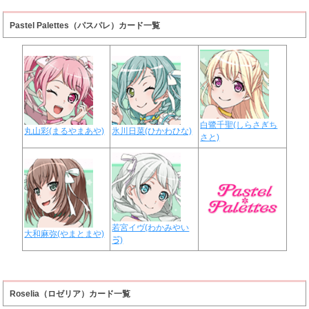
Pastel Palettes（パスパレ）カード一覧
白鷺千聖(しらさぎち
丸山彩(まるやまあや)
氷川日菜(ひかわひな)
さと)
若宮イヴ(わかみやい
大和麻弥(やまとまや)
ゔ)
Roselia（ロゼリア）カード一覧