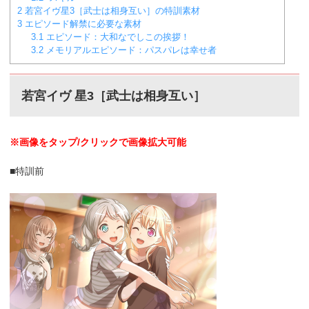
2
若宮イヴ星3［武士は相身互い］の特訓素材
3
エピソード解禁に必要な素材
3.1
エピソード：大和なでしこの挨拶！
3.2
メモリアルエピソード：パスパレは幸せ者
若宮イヴ 星3［武士は相身互い］
※画像をタップ/クリックで画像拡大可能
■特訓前