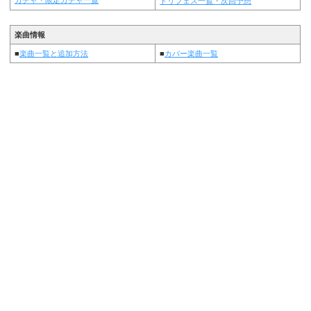
ドリフェス一覧・次回予想
楽曲情報
■
楽曲一覧と追加方法
■
カバー楽曲一覧