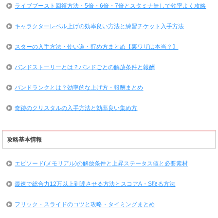
ライブブースト回復方法・5倍・6倍・7倍とスタミナ無しで効率よく攻略
キャラクターレベル上げの効率良い方法と練習チケット入手方法
スターの入手方法・使い道・貯め方まとめ【裏ワザは本当？】
バンドストーリーとは？バンドごとの解放条件と報酬
バンドランクとは？効率的な上げ方・報酬まとめ
奇跡のクリスタルの入手方法と効率良い集め方
攻略基本情報
エピソード(メモリアル)の解放条件と上昇ステータス値と必要素材
最速で総合力12万以上到達させる方法とスコアA・S取る方法
フリック・スライドのコツと攻略・タイミングまとめ