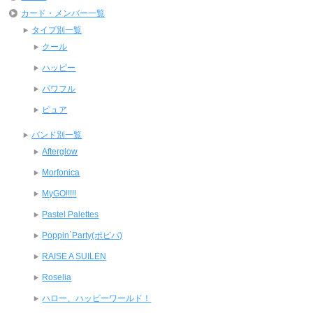
カード・メンバー一覧
タイプ別一覧
クール
ハッピー
パワフル
ピュア
バンド別一覧
Afterglow
Morfonica
MyGO!!!!!
Pastel Palettes
Poppin`Party(ポピパ)
RAISE A SUILEN
Roselia
ハロー、ハッピーワールド！