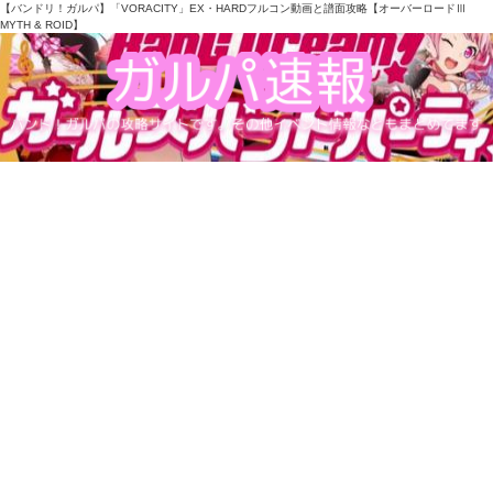
【バンドリ！ガルパ】「VORACITY」EX・HARDフルコン動画と譜面攻略【オーバーロードⅢ
MYTH & ROID】