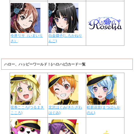
今井リサ（いまいり
白金燐子(しろかねり
さ）
んこ)
ハロー、ハッピーワールド！(ハロハピ)カード一覧
弦巻こころ(つるまき
北沢はぐみ(きたざわ
松原花音(まつばらか
こころ)
はぐみ)
のん)