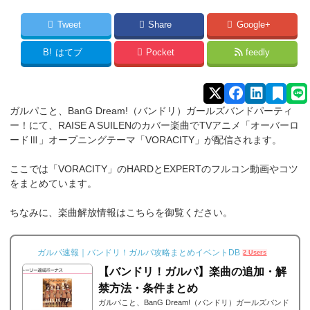
Tweet
Share
Google+
B!
はてブ
Pocket
feedly
ガルパこと、BanG Dream!（バンドリ）ガールズバンドパーティ
ー！にて、RAISE A SUILENのカバー楽曲でTVアニメ「オーバーロ
ードⅢ」オープニングテーマ「VORACITY」が配信されます。
ここでは「VORACITY」のHARDとEXPERTのフルコン動画やコツ
をまとめています。
ちなみに、楽曲解放情報はこちらを御覧ください。
ガルパ速報｜バンドリ！ガルパ攻略まとめイベントDB
2 Users
【バンドリ！ガルパ】楽曲の追加・解
禁方法・条件まとめ
ガルパこと、BanG Dream!（バンドリ）ガールズバンド