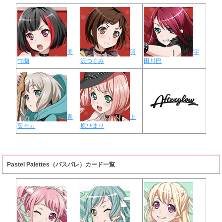
美
羽
宇
竹蘭
沢つぐみ
田川巴
青
上
葉モカ
原ひまり
Pastel Palettes（パスパレ）カード一覧