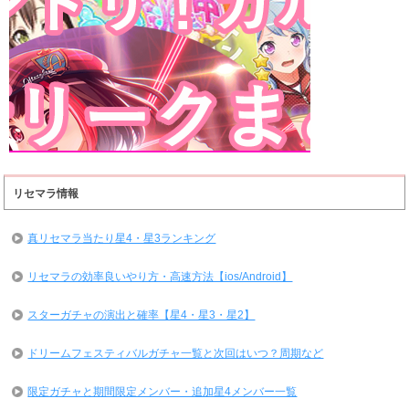
リセマラ情報
真リセマラ当たり星4・星3ランキング
リセマラの効率良いやり方・高速方法【ios/Android】
スターガチャの演出と確率【星4・星3・星2】
ドリームフェスティバルガチャ一覧と次回はいつ？周期など
限定ガチャと期間限定メンバー・追加星4メンバー一覧