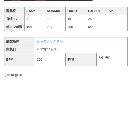
難易度
EASY
NORMAL
HARD
EXPERT
SP
楽曲Lv
7
13
18
26
総コンボ数
104
224
468
688
解放条件
音色のクリスタル
実装日
2022年11月30日
1分54秒
BPM
200
時間
↓デモ動画