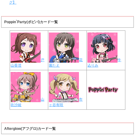
グ】
Poppin`Party(ポピパ)カード一覧
戸
花
牛
山香澄
園たえ
込りみ
山
市
吹沙綾
ヶ谷有咲
Afterglow(アフグロ)カード一覧