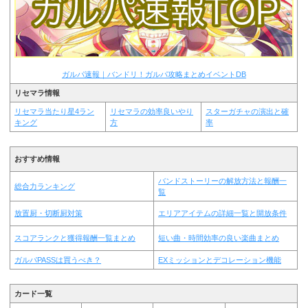
ガルパ速報｜バンドリ！ガルパ攻略まとめイベントDB
リセマラ情報
リセマラ当たり星4ラン
リセマラの効率良いやり
スターガチャの演出と確
キング
方
率
おすすめ情報
バンドストーリーの解放方法と報酬一
総合力ランキング
覧
放置厨・切断厨対策
エリアアイテムの詳細一覧と開放条件
スコアランクと獲得報酬一覧まとめ
短い曲・時間効率の良い楽曲まとめ
ガルパPASSは買うべき？
EXミッションとデコレーション機能
カード一覧