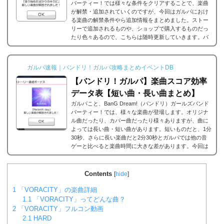
パーティー！では様々な条件をクリアすることで、楽曲
が解禁・追加されていくのですが、今回はガルパにおけ
る楽曲の解禁条件やら追加情報をまとめました。ストー
リーで追加されるものや、ショップで購入するものだっ
たり色々あるので、こちらは随時更新していきます。バ
ンドリ/ガルパの楽曲の追加・解禁方法一覧それでは、バ
ンドリ/ガルパに於ける楽曲の追加・解禁方法一覧です。
メインストーリーだったり、バンドストーリーだった
ガルパ速報｜バンドリ！ガルパ攻略まとめイベントDB
り、いろいろな条件があると思うのですが、それぞれ...
【バンドリ！ガルパ】楽曲スコア効率
データ表【短い曲・長い曲まとめ】
ガルパこと、BanG Dream!（バンドリ）ガールズバンド
パーティー！では、様々な楽曲が登場します。オリジナ
ル曲だったり、カバー曲だったり様々ありますが、曲に
よっては長い曲・短い曲があります。短いものだと、1分
30秒、さらに長い楽曲だと2分30秒とガルパでは他の音
ゲーと比べると楽曲時間に大きな差があります。今回は
ガルパに登場する楽曲の長い曲、短い曲のまとめや、イ
ベント周回におすすめの楽曲などをまとめました。楽曲
別スコア効率表(協力ライブ) ↓別タブで見る場合はこち
Contents
[
hide
]
ら。
バンドリ！ガルパ スコア...
1
「VORACITY」の楽曲詳細
1.1
「VORACITY」ってどんな曲？
2
「VORACITY」フルコン動画
2.1
HARD