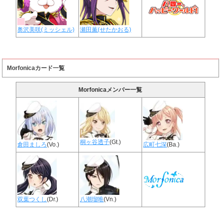
奥沢美咲(ミッシェル)
瀬田薫(せたかおる)
Morfonicaカード一覧
Morfonicaメンバー一覧
桐ヶ谷透子
(Gt.)
倉田ましろ
(Vo.)
広町七深
(Ba.)
双葉つくし
(Dr.)
八潮瑠唯
(Vn.)