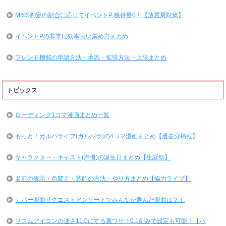
MISS判定の割合に応じてイベントP 獲得量0！【放置厨対策】
イベントPの非常に効率良い集め方まとめ
フレンド機能の申請方法・承認・拡張方法・上限まとめ
トピックス
ローディング1コマ漫画まとめ一覧
もっと！ガルパライフ(ガルパラ)の4コマ漫画まとめ【過去分掲載】
キャラクター・キャスト(声優)の誕生日まとめ【生誕祭】
名前の表示・色変え・装飾の方法・やり方まとめ【協力ライブ】
カバー楽曲リクエストアンケートでみんなが選んだ楽曲は？！
リズムアイコンの速さ11.0にする裏ワザ！0.1刻みで設定も可能！【バ