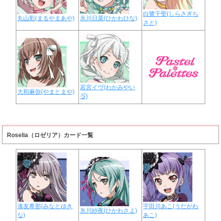
白鷺千聖(しらさぎち
丸山彩(まるやまあや)
氷川日菜(ひかわひな)
さと)
若宮イヴ(わかみやい
大和麻弥(やまとまや)
ゔ)
Roselia（ロゼリア）カード一覧
湊友希那(みなとゆき
宇田川あこ(うだがわ
氷川紗夜(ひかわさよ)
な)
あこ)