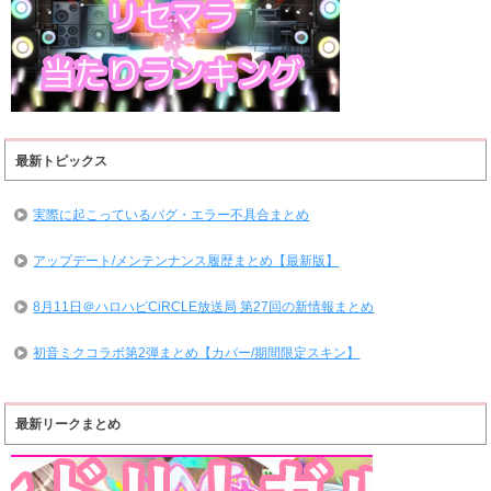
最新トピックス
実際に起こっているバグ・エラー不具合まとめ
アップデート/メンテンナンス履歴まとめ【最新版】
8月11日＠ハロハピCiRCLE放送局 第27回の新情報まとめ
初音ミクコラボ第2弾まとめ【カバー/期間限定スキン】
最新リークまとめ