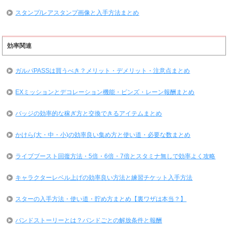
スタンプ/レアスタンプ画像と入手方法まとめ
効率関連
ガルパPASSは買うべき？メリット・デメリット・注意点まとめ
EXミッションとデコレーション機能・ピンズ・レーン報酬まとめ
バッジの効率的な稼ぎ方と交換できるアイテムまとめ
かけら(大・中・小)の効率良い集め方と使い道・必要な数まとめ
ライブブースト回復方法・5倍・6倍・7倍とスタミナ無しで効率よく攻略
キャラクターレベル上げの効率良い方法と練習チケット入手方法
スターの入手方法・使い道・貯め方まとめ【裏ワザは本当？】
バンドストーリーとは？バンドごとの解放条件と報酬