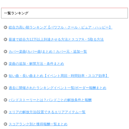
一覧ランキング
総合力高い順ランキング【パワフル・クール・ピュア・ハッピー】
最速で総合力12万以上到達させる方法とスコアA・S取る方法
カバー楽曲(カバー曲)まとめ！カバー元・追加一覧
楽曲の追加・解禁方法・条件まとめ
短い曲・長い曲まとめ【イベント周回・時間効率・スコア効率】
過去に開催されたランキングイベント一覧/ボーダー報酬まとめ
バンドストーリーとは？バンドごとの解放条件と報酬
エリアの解放方法/設置できるエリアアイテム一覧
スコアランク別と獲得報酬一覧まとめ