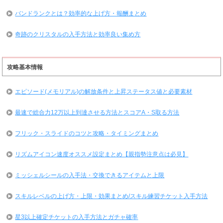
バンドランクとは？効率的な上げ方・報酬まとめ
奇跡のクリスタルの入手方法と効率良い集め方
攻略基本情報
エピソード(メモリアル)の解放条件と上昇ステータス値と必要素材
最速で総合力12万以上到達させる方法とスコアA・S取る方法
フリック・スライドのコツと攻略・タイミングまとめ
リズムアイコン速度オススメ設定まとめ【親指勢注意点は必見】
ミッシェルシールの入手法・交換できるアイテムと上限
スキルレベルの上げ方・上限・効果まとめ/スキル練習チケット入手方法
星3以上確定チケットの入手方法とガチャ確率