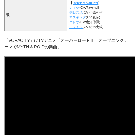
【
RAISE A SUIREN
】
レイヤ
(CV:Raychell)
朝日六花
(CV:小原莉子)
歌
マスキング
(CV:夏芽)
パレオ
(CV:倉知玲鳳)
チュチュ
(CV:紡木吏佐)
「VORACITY」はTVアニメ「オーバーロードⅢ」オープニングテ
ーマでMYTH & ROIDの楽曲。