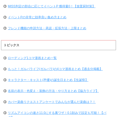
MISS判定の割合に応じてイベントP 獲得量0！【放置厨対策】
イベントPの非常に効率良い集め方まとめ
フレンド機能の申請方法・承認・拡張方法・上限まとめ
トピックス
ローディング1コマ漫画まとめ一覧
もっと！ガルパライフ(ガルパラ)の4コマ漫画まとめ【過去分掲載】
キャラクター・キャスト(声優)の誕生日まとめ【生誕祭】
名前の表示・色変え・装飾の方法・やり方まとめ【協力ライブ】
カバー楽曲リクエストアンケートでみんなが選んだ楽曲は？！
リズムアイコンの速さ11.0にする裏ワザ！0.1刻みで設定も可能！【バ