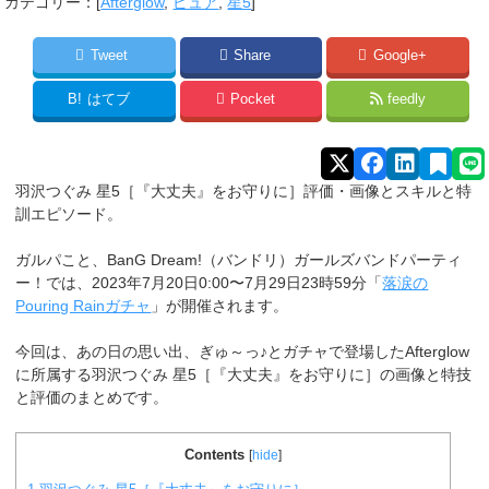
カテゴリー：[
Afterglow
,
ピュア
,
星5
]
Tweet
Share
Google+
B!
はてブ
Pocket
feedly
羽沢つぐみ 星5［『大丈夫』をお守りに］評価・画像とスキルと特
訓エピソード。
ガルパこと、BanG Dream!（バンドリ）ガールズバンドパーティ
ー！では、2023年7月20日0:00〜7月29日23時59分「
落涙の
Pouring Rainガチャ
」が開催されます。
今回は、あの日の思い出、ぎゅ～っ♪とガチャで登場したAfterglow
に所属する羽沢つぐみ 星5［『大丈夫』をお守りに］の画像と特技
と評価のまとめです。
Contents
[
hide
]