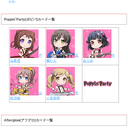
グ】
Poppin`Party(ポピパ)カード一覧
戸
花
牛
山香澄
園たえ
込りみ
山
市
吹沙綾
ヶ谷有咲
Afterglow(アフグロ)カード一覧