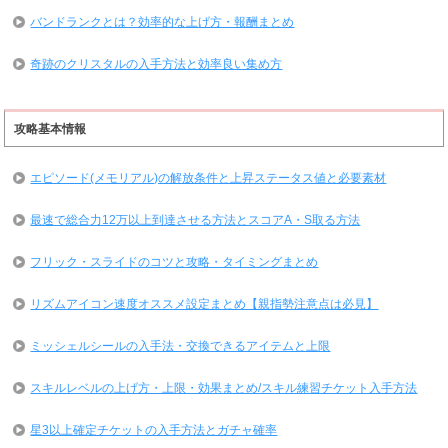
バンドランクとは？効率的な上げ方・報酬まとめ
奇跡のクリスタルの入手方法と効率良い集め方
攻略基本情報
エピソード(メモリアル)の解放条件と上昇ステータス値と必要素材
最速で総合力12万以上到達させる方法とスコアA・S取る方法
フリック・スライドのコツと攻略・タイミングまとめ
リズムアイコン速度オススメ設定まとめ【親指勢注意点は必見】
ミッシェルシールの入手法・交換できるアイテムと上限
スキルレベルの上げ方・上限・効果まとめ/スキル練習チケット入手方法
星3以上確定チケットの入手方法とガチャ確率