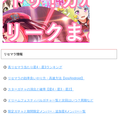
リセマラ情報
真リセマラ当たり星4・星3ランキング
リセマラの効率良いやり方・高速方法【ios/Android】
スターガチャの演出と確率【星4・星3・星2】
ドリームフェスティバルガチャ一覧と次回はいつ？周期など
限定ガチャと期間限定メンバー・追加星4メンバー一覧