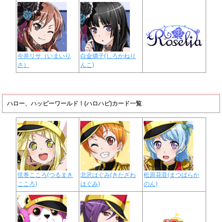
今井リサ（いまいり
白金燐子(しろかねり
さ）
んこ)
ハロー、ハッピーワールド！(ハロハピ)カード一覧
弦巻こころ(つるまき
北沢はぐみ(きたざわ
松原花音(まつばらか
こころ)
はぐみ)
のん)