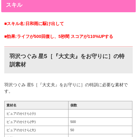
スキル
5［健やか笑顔の国際交流］特訓前特訓後2023年6月10日
追加。羽沢つぐみの星5。 羽沢つぐみ 星5［『大丈夫』
をお守りに］特訓前特訓後2023年7月20日追加...
■スキル名:日和雨に駆け出して
■効果:ライフが500回復し、5秒間 スコアが110%UPする
羽沢つぐみ 星5［『大丈夫』をお守りに］の特
訓素材
羽沢つぐみ 星5［『大丈夫』をお守りに］の特訓に必要な素材で
す。
素材名
個数
ピュアのかけら(小)
ピュアのかけら(中)
500
ピュアのかけら(大)
50