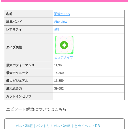
名前
羽沢つぐみ
所属バンド
Afterglow
レアリティ
星5
タイプ属性
ピュアタイプ
最大パフォーマンス
11,963
最大テクニック
14,360
最大ビジュアル
13,359
最大総合力
39,682
カットインセリフ
↓エピソード解放についてはこちら
ガルパ速報｜バンドリ！ガルパ攻略まとめイベントDB