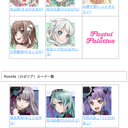
白鷺千聖(しらさぎち
丸山彩(まるやまあや)
氷川日菜(ひかわひな)
さと)
若宮イヴ(わかみやい
大和麻弥(やまとまや)
ゔ)
Roselia（ロゼリア）カード一覧
湊友希那(みなとゆき
宇田川あこ(うだがわ
氷川紗夜(ひかわさよ)
な)
あこ)