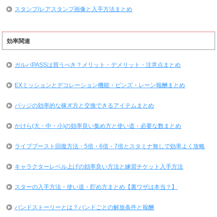
スタンプ/レアスタンプ画像と入手方法まとめ
効率関連
ガルパPASSは買うべき？メリット・デメリット・注意点まとめ
EXミッションとデコレーション機能・ピンズ・レーン報酬まとめ
バッジの効率的な稼ぎ方と交換できるアイテムまとめ
かけら(大・中・小)の効率良い集め方と使い道・必要な数まとめ
ライブブースト回復方法・5倍・6倍・7倍とスタミナ無しで効率よく攻略
キャラクターレベル上げの効率良い方法と練習チケット入手方法
スターの入手方法・使い道・貯め方まとめ【裏ワザは本当？】
バンドストーリーとは？バンドごとの解放条件と報酬