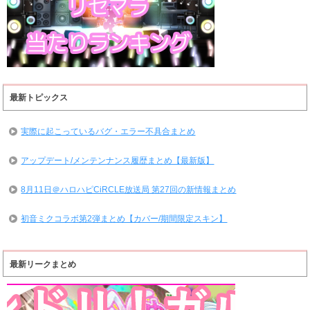
最新トピックス
実際に起こっているバグ・エラー不具合まとめ
アップデート/メンテンナンス履歴まとめ【最新版】
8月11日＠ハロハピCiRCLE放送局 第27回の新情報まとめ
初音ミクコラボ第2弾まとめ【カバー/期間限定スキン】
最新リークまとめ