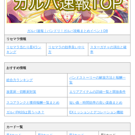
ガルパ速報｜バンドリ！ガルパ攻略まとめイベントDB
リセマラ情報
リセマラ当たり星4ラン
リセマラの効率良いやり
スターガチャの演出と確
キング
方
率
おすすめ情報
バンドストーリーの解放方法と報酬一
総合力ランキング
覧
放置厨・切断厨対策
エリアアイテムの詳細一覧と開放条件
スコアランクと獲得報酬一覧まとめ
短い曲・時間効率の良い楽曲まとめ
ガルパPASSは買うべき？
EXミッションとデコレーション機能
カード一覧
星4カード
星3カード
星2カード
星1カード