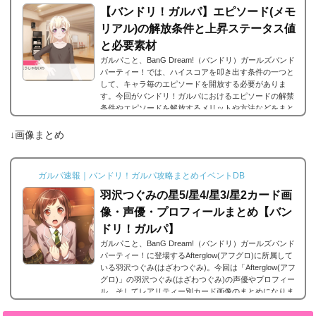
【バンドリ！ガルパ】エピソード(メモ
リアル)の解放条件と上昇ステータス値
と必要素材
ガルパこと、BanG Dream!（バンドリ）ガールズバンド
パーティー！では、ハイスコアを叩き出す条件の一つと
して、キャラ毎のエピソードを開放する必要がありま
す。今回がバンドリ！ガルパにおけるエピソードの解禁
条件やエピソードを解放するメリットや方法などをまと
めました。エピソードとは？エピソードとは、各キャラ
に用意されているもので、各キャラのそのエピソードタ
↓画像まとめ
イトルに因んだメンバー独自の話を見ることができま
す。エピソードは各キャラクターの詳細にあり、解放す
ることでそのタイトルに纏わるエピソードを視聴できる
ガルパ速報｜バンドリ！ガルパ攻略まとめイベントDB
よ...
羽沢つぐみの星5/星4/星3/星2カード画
像・声優・プロフィールまとめ【バン
ドリ！ガルパ】
ガルパこと、BanG Dream!（バンドリ）ガールズバンド
パーティー！に登場するAfterglow(アフグロ)に所属して
いる羽沢つぐみ(はざわつぐみ)。今回は「Afterglow(アフ
グロ)」の羽沢つぐみ(はざわつぐみ)の声優やプロフィー
ル、そしてレアリティー別カード画像のまとめになりま
す。羽沢つぐみ(はざわつぐみ)星5カードまとめ羽沢つぐ
み(はざわつぐみ)の星5カードまとめです。羽沢つぐみ 星