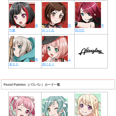
美
羽
宇
竹蘭
沢つぐみ
田川巴
青
上
葉モカ
原ひまり
Pastel Palettes（パスパレ）カード一覧