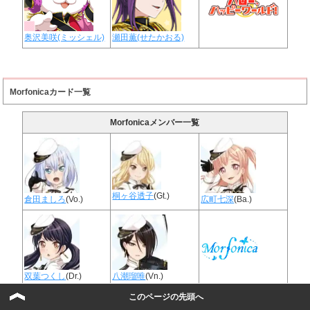
奥沢美咲(ミッシェル)
瀬田薫(せたかおる)
Morfonicaカード一覧
Morfonicaメンバー一覧
桐ヶ谷透子
(Gt.)
倉田ましろ
(Vo.)
広町七深
(Ba.)
双葉つくし
(Dr.)
八潮瑠唯
(Vn.)
このページの先頭へ