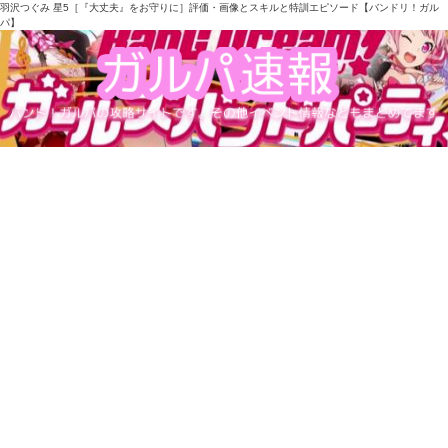
羽沢つぐみ 星5［『大丈夫』をお守りに］評価・画像とスキルと特訓エピソード【バンドリ！ガル
パ】