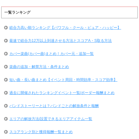
一覧ランキング
総合力高い順ランキング【パワフル・クール・ピュア・ハッピー】
最速で総合力12万以上到達させる方法とスコアA・S取る方法
カバー楽曲(カバー曲)まとめ！カバー元・追加一覧
楽曲の追加・解禁方法・条件まとめ
短い曲・長い曲まとめ【イベント周回・時間効率・スコア効率】
過去に開催されたランキングイベント一覧/ボーダー報酬まとめ
バンドストーリーとは？バンドごとの解放条件と報酬
エリアの解放方法/設置できるエリアアイテム一覧
スコアランク別と獲得報酬一覧まとめ