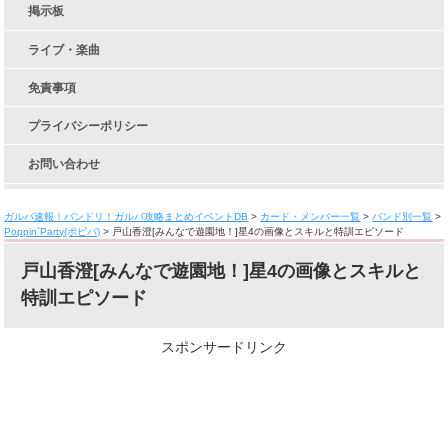
掲示板
ライブ・楽曲
免責事項
プライバシーポリシー
お問い合わせ
ガルパ速報｜バンドリ！ガルパ攻略まとめイベントDB
>
カード・メンバー一覧
>
バンド別一覧
>
Poppin`Party(ポピパ)
>
戸山香澄[みんなで遊園地！]星4の画像とスキルと特訓エピソード
戸山香澄[みんなで遊園地！]星4の画像とスキルと
特訓エピソード
スポンサードリンク