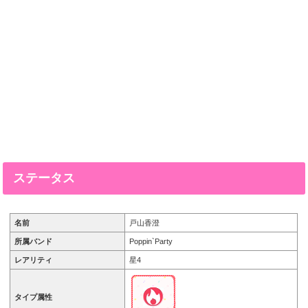
ステータス
名前
戸山香澄
所属バンド
Poppin`Party
レアリティ
星4
タイプ属性