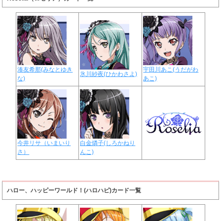
湊友希那(みなとゆき
宇田川あこ(うだがわ
氷川紗夜(ひかわさよ)
な)
あこ)
今井リサ（いまいり
白金燐子(しろかねり
さ）
んこ)
ハロー、ハッピーワールド！(ハロハピ)カード一覧