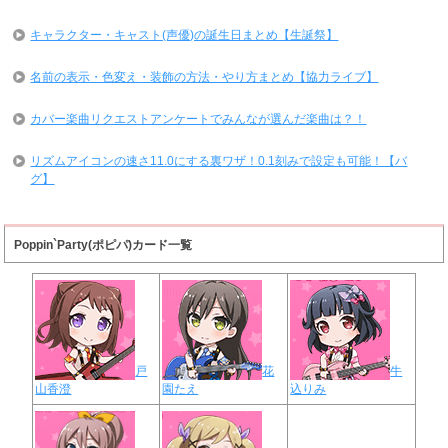
キャラクター・キャスト(声優)の誕生日まとめ【生誕祭】
名前の表示・色変え・装飾の方法・やり方まとめ【協力ライブ】
カバー楽曲リクエストアンケートでみんなが選んだ楽曲は？！
リズムアイコンの速さ11.0にする裏ワザ！0.1刻みで設定も可能！【バ
グ】
Poppin`Party(ポピパ)カード一覧
戸
花
牛
山香澄
園たえ
込りみ