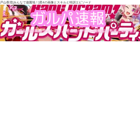
戸山香澄[みんなで遊園地！]星4の画像とスキルと特訓エピソード