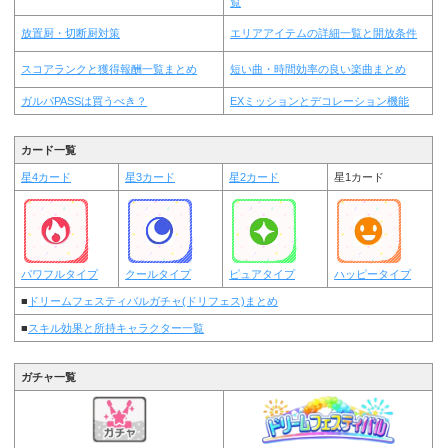
覧
放置厨・切断厨対策
エリアアイテムの詳細一覧と開放条件
スコアランクと獲得報酬一覧まとめ
短い曲・時間効率の良い楽曲まとめ
ガルパPASSは買うべき？
EXミッションとデコレーション機能
カード一覧
星4カード
星3カード
星2カード
星1カード
パワフルタイプ
クールタイプ
ピュアタイプ
ハッピータイプ
■
ドリームフェスティバルガチャ(ドリフェス)まとめ
■
スキル効果と所持キャラクター一覧
ガチャ一覧