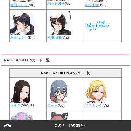
桐ヶ谷透子
(Gt.)
倉田ましろ
(Vo.)
広町七深
(Ba.)
双葉つくし
(Dr.)
八潮瑠唯
(Vn.)
RAISE A SUILENカード一覧
RAISE A SUILENメンバー一覧
レイヤ
(Vo&Ba)
ロック
(Gt.)
マスキング
(Dr.)
このページの先頭へ