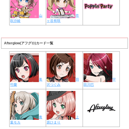
山
市
吹沙綾
ヶ谷有咲
Afterglow(アフグロ)カード一覧
美
羽
宇
竹蘭
沢つぐみ
田川巴
青
上
葉モカ
原ひまり