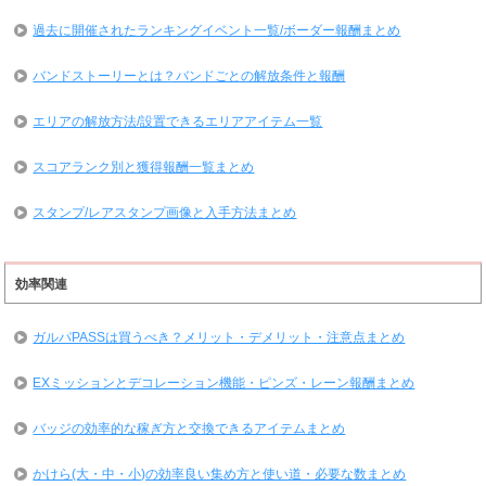
過去に開催されたランキングイベント一覧/ボーダー報酬まとめ
バンドストーリーとは？バンドごとの解放条件と報酬
エリアの解放方法/設置できるエリアアイテム一覧
スコアランク別と獲得報酬一覧まとめ
スタンプ/レアスタンプ画像と入手方法まとめ
効率関連
ガルパPASSは買うべき？メリット・デメリット・注意点まとめ
EXミッションとデコレーション機能・ピンズ・レーン報酬まとめ
バッジの効率的な稼ぎ方と交換できるアイテムまとめ
かけら(大・中・小)の効率良い集め方と使い道・必要な数まとめ