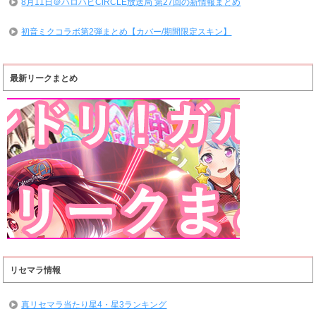
8月11日＠ハロハピCiRCLE放送局 第27回の新情報まとめ
初音ミクコラボ第2弾まとめ【カバー/期間限定スキン】
最新リークまとめ
リセマラ情報
真リセマラ当たり星4・星3ランキング