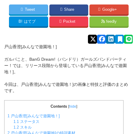
Tweet
Share
Google+
B!
はてブ
Pocket
feedly
戸山香澄[みんなで遊園地！]
ガルパこと、BanG Dream!（バンドリ）ガールズバンドパーティ
ー！では、リリース段階から登場している
戸山香澄[みんなで遊園
地！]。
今回は、戸山香澄[みんなで遊園地！]の画像と特技と評価のまとめ
です。
Contents
[
hide
]
1
戸山香澄[みんなで遊園地！]
1.1
ステータス
1.2
スキル
2
戸山香澄[みんなで遊園地]の特訓素材