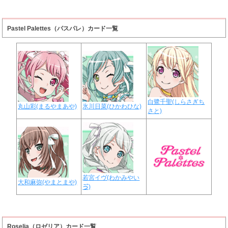
Pastel Palettes（パスパレ）カード一覧
白鷺千聖(しらさぎち
丸山彩(まるやまあや)
氷川日菜(ひかわひな)
さと)
若宮イヴ(わかみやい
大和麻弥(やまとまや)
ゔ)
Roselia（ロゼリア）カード一覧