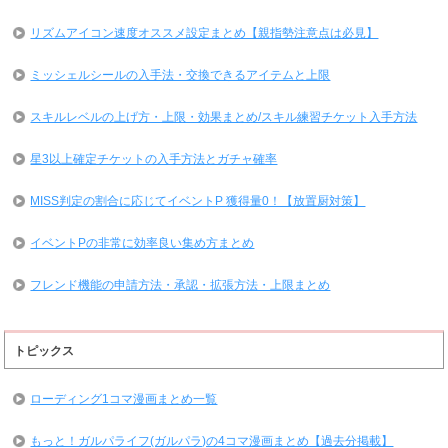
リズムアイコン速度オススメ設定まとめ【親指勢注意点は必見】
ミッシェルシールの入手法・交換できるアイテムと上限
スキルレベルの上げ方・上限・効果まとめ/スキル練習チケット入手方法
星3以上確定チケットの入手方法とガチャ確率
MISS判定の割合に応じてイベントP 獲得量0！【放置厨対策】
イベントPの非常に効率良い集め方まとめ
フレンド機能の申請方法・承認・拡張方法・上限まとめ
トピックス
ローディング1コマ漫画まとめ一覧
もっと！ガルパライフ(ガルパラ)の4コマ漫画まとめ【過去分掲載】