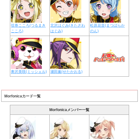
弦巻こころ(つるまき
北沢はぐみ(きたざわ
松原花音(まつばらか
こころ)
はぐみ)
のん)
奥沢美咲(ミッシェル)
瀬田薫(せたかおる)
Morfonicaカード一覧
Morfonicaメンバー一覧