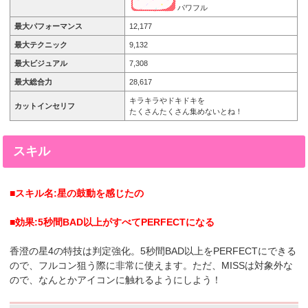
パワフル
最大パフォーマンス
12,177
最大テクニック
9,132
最大ビジュアル
7,308
最大総合力
28,617
キラキラやドキドキを
カットインセリフ
たくさんたくさん集めないとね！
スキル
■スキル名:星の鼓動を感じたの
■効果:5秒間BAD以上がすべてPERFECTになる
香澄の星4の特技は判定強化。5秒間BAD以上をPERFECTにできる
ので、フルコン狙う際に非常に使えます。ただ、MISSは対象外な
ので、なんとかアイコンに触れるようにしよう！