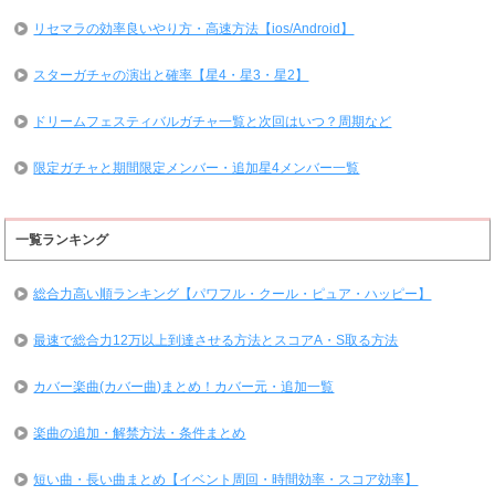
リセマラの効率良いやり方・高速方法【ios/Android】
スターガチャの演出と確率【星4・星3・星2】
ドリームフェスティバルガチャ一覧と次回はいつ？周期など
限定ガチャと期間限定メンバー・追加星4メンバー一覧
一覧ランキング
総合力高い順ランキング【パワフル・クール・ピュア・ハッピー】
最速で総合力12万以上到達させる方法とスコアA・S取る方法
カバー楽曲(カバー曲)まとめ！カバー元・追加一覧
楽曲の追加・解禁方法・条件まとめ
短い曲・長い曲まとめ【イベント周回・時間効率・スコア効率】