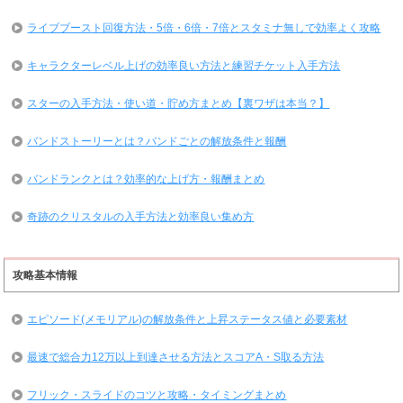
ライブブースト回復方法・5倍・6倍・7倍とスタミナ無しで効率よく攻略
キャラクターレベル上げの効率良い方法と練習チケット入手方法
スターの入手方法・使い道・貯め方まとめ【裏ワザは本当？】
バンドストーリーとは？バンドごとの解放条件と報酬
バンドランクとは？効率的な上げ方・報酬まとめ
奇跡のクリスタルの入手方法と効率良い集め方
攻略基本情報
エピソード(メモリアル)の解放条件と上昇ステータス値と必要素材
最速で総合力12万以上到達させる方法とスコアA・S取る方法
フリック・スライドのコツと攻略・タイミングまとめ