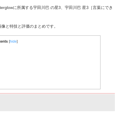
星3［言葉にでき
erglowに所属する宇田川巴
の星3、宇田川巴
画像と特技と評価のまとめです。
ents
[
hide
]
］