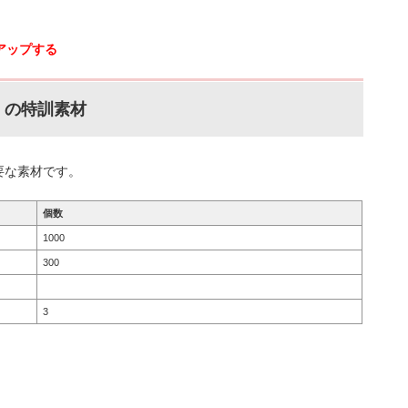
%アップする
］
の特訓素材
要な素材です。
個数
1000
300
3