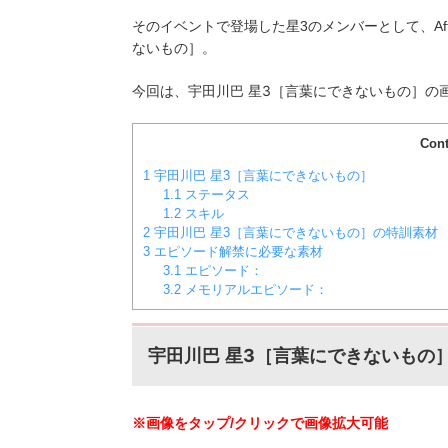
そのイベントで登場した星3のメンバーとして、Aft
ないもの］
。
星3［言葉にできないもの］
今回は、宇田川巴
の
Cont
1
宇田川巴 星3［言葉にできないもの］
1.1
ステータス
1.2
スキル
2
宇田川巴 星3［言葉にできないもの］の特訓素材
3
エピソード解禁に必要な素材
3.1
エピソード：
3.2
メモリアルエピソード：
星3［言葉にできないもの
宇田川巴
※画像をタップ/クリックで画像拡大可能