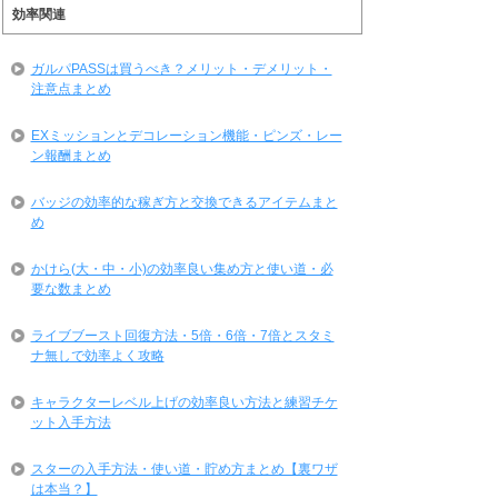
効率関連
ガルパPASSは買うべき？メリット・デメリット・
注意点まとめ
EXミッションとデコレーション機能・ピンズ・レー
ン報酬まとめ
バッジの効率的な稼ぎ方と交換できるアイテムまと
め
かけら(大・中・小)の効率良い集め方と使い道・必
要な数まとめ
ライブブースト回復方法・5倍・6倍・7倍とスタミ
ナ無しで効率よく攻略
キャラクターレベル上げの効率良い方法と練習チケ
ット入手方法
スターの入手方法・使い道・貯め方まとめ【裏ワザ
は本当？】