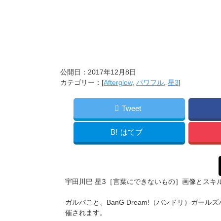
公開日：
2017年12月8日
カテゴリー：[
Afterglow
,
パワフル
,
星3
]
Tweet
B!
はてブ
星3［言葉にできないもの］画像とスキ
宇田川巴
ガルパこと、BanG Dream!（バンドリ）ガ
催されます。