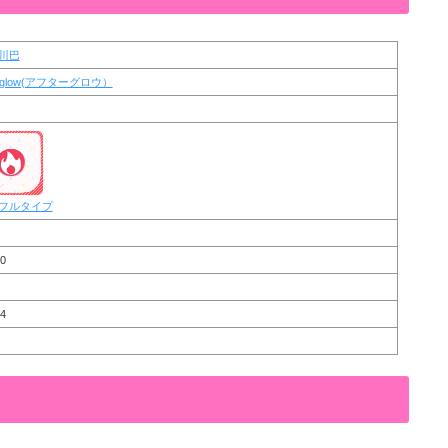
川巴
erglow(アフターグロウ）
フルタイプ
0
9
4