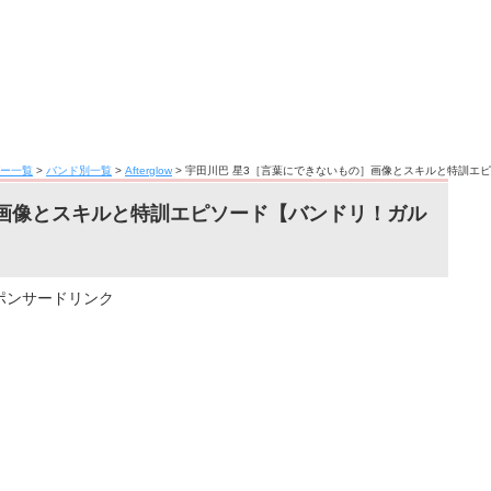
ー一覧
>
バンド別一覧
>
Afterglow
>
宇田川巴 星3［言葉にできないもの］画像とスキルと特訓エ
］画像とスキルと特訓エピソード【バンドリ！ガル
ポンサードリンク