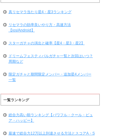
真リセマラ当たり星4・星3ランキング
リセマラの効率良いやり方・高速方法
【ios/Android】
スターガチャの演出と確率【星4・星3・星2】
ドリームフェスティバルガチャ一覧と次回はいつ？
周期など
限定ガチャと期間限定メンバー・追加星4メンバー
一覧
一覧ランキング
総合力高い順ランキング【パワフル・クール・ピュ
ア・ハッピー】
最速で総合力12万以上到達させる方法とスコアA・S