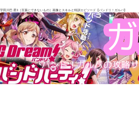
宇田川巴 星3［言葉にできないもの］画像とスキルと特訓エピソード【バンドリ！ガルパ】