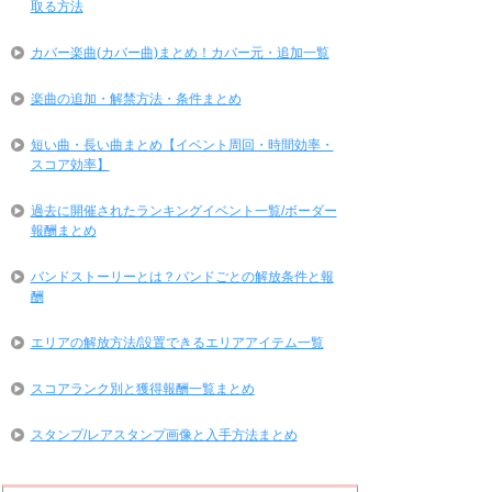
取る方法
カバー楽曲(カバー曲)まとめ！カバー元・追加一覧
楽曲の追加・解禁方法・条件まとめ
短い曲・長い曲まとめ【イベント周回・時間効率・
スコア効率】
過去に開催されたランキングイベント一覧/ボーダー
報酬まとめ
バンドストーリーとは？バンドごとの解放条件と報
酬
エリアの解放方法/設置できるエリアアイテム一覧
スコアランク別と獲得報酬一覧まとめ
スタンプ/レアスタンプ画像と入手方法まとめ