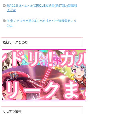
8月11日＠ハロハピCiRCLE放送局 第27回の新情報
まとめ
初音ミクコラボ第2弾まとめ【カバー/期間限定スキ
ン】
最新リークまとめ
リセマラ情報