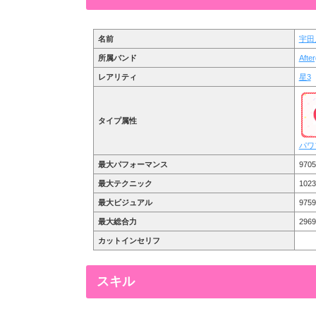
名前
宇田
所属バンド
Aft
レアリティ
星3
タイプ属性
パワ
最大パフォーマンス
9705
最大テクニック
1023
最大ビジュアル
975
最大総合力
2969
カットインセリフ
スキル