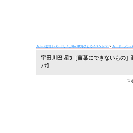
ガルパ速報｜バンドリ！ガルパ攻略まとめイベントDB
>
カード・メンバ
宇田川巴 星3［言葉にできないもの
パ】
ス