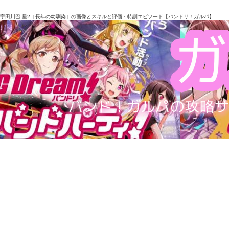
宇田川巴 星2［長年の幼馴染］の画像とスキルと評価・特訓エピソード【バンドリ！ガルパ】