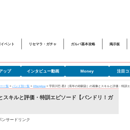
新イベント
リセマラ・ガチャ
ガルパ基本攻略
掲示板
アップ
インタビュー動画
Money
注目コ
ー一覧
>
バンド別一覧
>
Afterglow
>
宇田川巴 星2［長年の幼馴染］の画像とスキルと評価・特訓
像とスキルと評価・特訓エピソード【バンドリ！ガ
ポンサードリンク