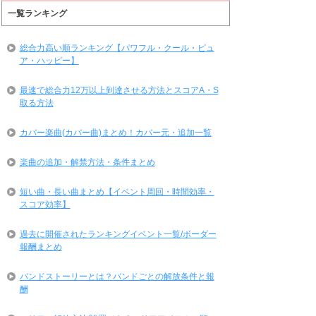
一覧ランキング
総合力高い順ランキング【パワフル・クール・ピュ
ア・ハッピー】
最速で総合力12万以上到達させる方法とスコアA・S
取る方法
カバー楽曲(カバー曲)まとめ！カバー元・追加一覧
楽曲の追加・解禁方法・条件まとめ
短い曲・長い曲まとめ【イベント周回・時間効率・
スコア効率】
過去に開催されたランキングイベント一覧/ボーダー
報酬まとめ
バンドストーリーとは？バンドごとの解放条件と報
酬