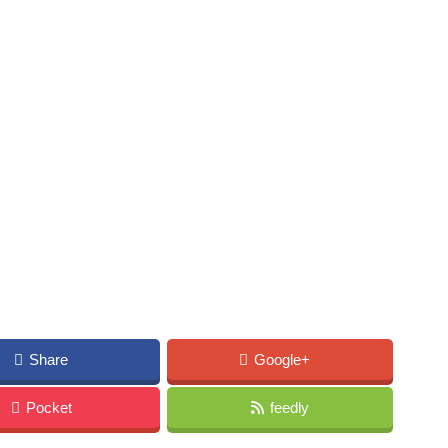
Share
Google+
Pocket
feedly