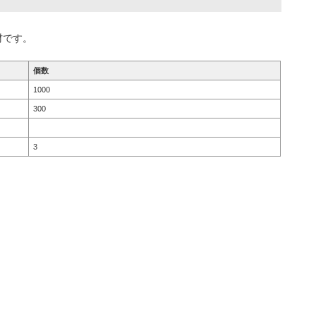
材です。
個数
1000
300
3