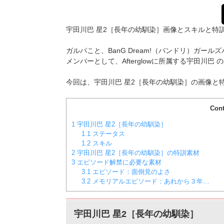
宇田川巴
星2［
長年の幼馴染
］画像とスキルと特
ガルパこと、BanG Dream!（バンドリ）ガ
メンバーとして、Afterglowに所属する宇田川巴
の
今回は、宇田川巴
星2［
長年の幼馴染
］
の画像と
Cont
1
宇田川巴 星2［長年の幼馴染］
1.1
ステータス
1.2
スキル
2
宇田川巴 星2［長年の幼馴染］の特訓素材
3
エピソード解禁に必要な素材
3.1
エピソード：面倒見のよさ
3.2
メモリアルエピソード：あれから３年…
宇田川巴
星2［
長年の幼馴染
］