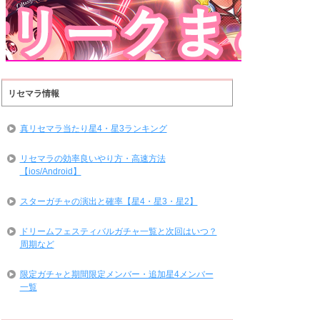
リセマラ情報
真リセマラ当たり星4・星3ランキング
リセマラの効率良いやり方・高速方法
【ios/Android】
スターガチャの演出と確率【星4・星3・星2】
ドリームフェスティバルガチャ一覧と次回はいつ？
周期など
限定ガチャと期間限定メンバー・追加星4メンバー
一覧