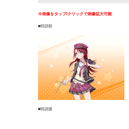
※画像をタップ/クリックで画像拡大可能
■特訓前
■特訓後