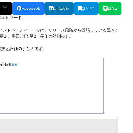
Facebook
LinkedIn
はてブ
LINE
訓エピソード。
ールズバンドパーティー！では、リリース段階から登場している星3の
星2 、宇田川巴
星2［
長年の幼馴染
］
。
特技と評価のまとめです。
ents
[
hide
]