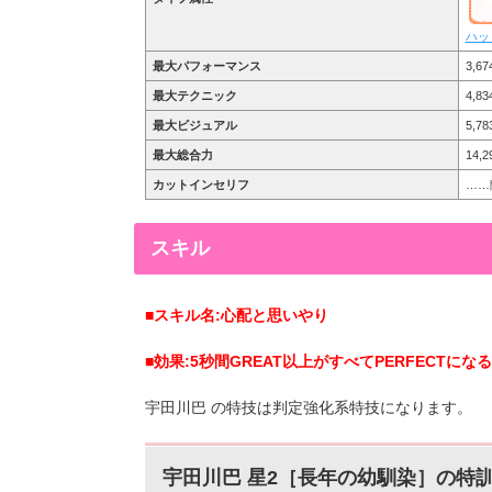
ハッ
最大パフォーマンス
3,67
最大テクニック
4,83
最大ビジュアル
5,78
最大総合力
14,2
カットインセリフ
……
スキル
■スキル名:心配と思いやり
■効果:5秒間GREAT以上がすべてPERFECTになる
宇田川巴 の特技は判定強化系特技になります。
宇田川巴
星2［
長年の幼馴染
］
の特