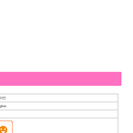
川巴
rglow