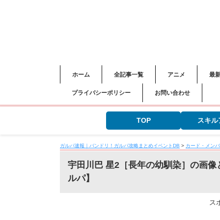
ホーム
全記事一覧
アニメ
最
プライバシーポリシー
お問い合わせ
TOP
スキル
ガルパ速報｜バンドリ！ガルパ攻略まとめイベントDB
>
カード・メンバ
宇田川巴 星2［長年の幼馴染］の画
ルパ】
ス