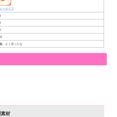
ピータイプ
4
4
3
91
蘭。よく言ったな
訓素材