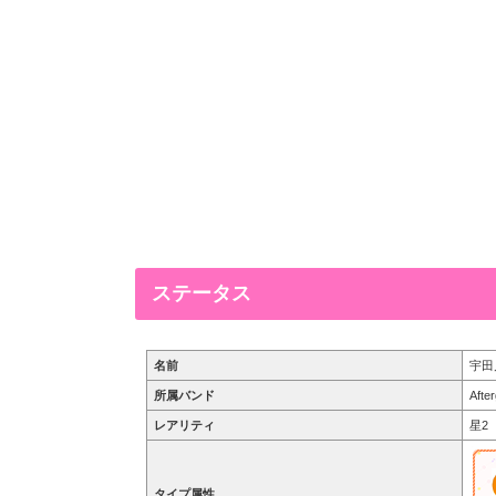
ステータス
名前
宇田
所属バンド
Afte
レアリティ
星2
タイプ属性