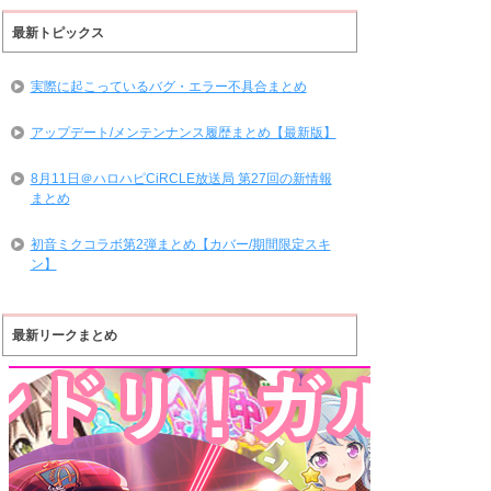
最新トピックス
実際に起こっているバグ・エラー不具合まとめ
アップデート/メンテンナンス履歴まとめ【最新版】
8月11日＠ハロハピCiRCLE放送局 第27回の新情報
まとめ
初音ミクコラボ第2弾まとめ【カバー/期間限定スキ
ン】
最新リークまとめ