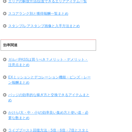
エリアの解放方法/設置できるエリアアイテム一覧
スコアランク別と獲得報酬一覧まとめ
スタンプ/レアスタンプ画像と入手方法まとめ
効率関連
ガルパPASSは買うべき？メリット・デメリット・
注意点まとめ
EXミッションとデコレーション機能・ピンズ・レー
ン報酬まとめ
バッジの効率的な稼ぎ方と交換できるアイテムまと
め
かけら(大・中・小)の効率良い集め方と使い道・必
要な数まとめ
ライブブースト回復方法・5倍・6倍・7倍とスタミ