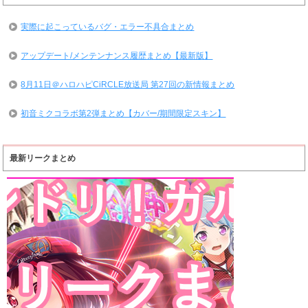
実際に起こっているバグ・エラー不具合まとめ
アップデート/メンテンナンス履歴まとめ【最新版】
8月11日＠ハロハピCiRCLE放送局 第27回の新情報まとめ
初音ミクコラボ第2弾まとめ【カバー/期間限定スキン】
最新リークまとめ