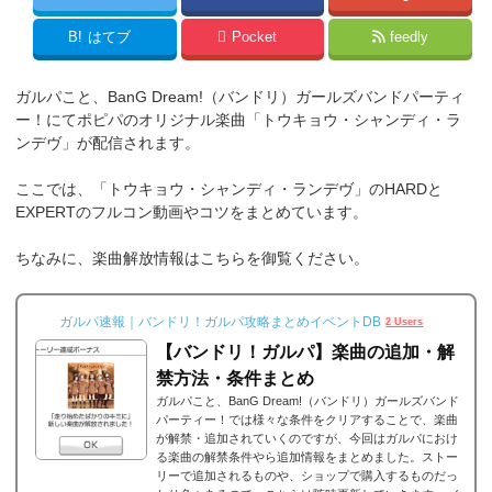
B!
はてブ
Pocket
feedly
ガルパこと、BanG Dream!（バンドリ）ガールズバンドパーティ
ー！にてポピパのオリジナル楽曲「トウキョウ・シャンディ・ラ
ンデヴ」が配信されます。
ここでは、「トウキョウ・シャンディ・ランデヴ」のHARDと
EXPERTのフルコン動画やコツをまとめています。
ちなみに、楽曲解放情報はこちらを御覧ください。
ガルパ速報｜バンドリ！ガルパ攻略まとめイベントDB
2 Users
【バンドリ！ガルパ】楽曲の追加・解
禁方法・条件まとめ
ガルパこと、BanG Dream!（バンドリ）ガールズバンド
パーティー！では様々な条件をクリアすることで、楽曲
が解禁・追加されていくのですが、今回はガルパにおけ
る楽曲の解禁条件やら追加情報をまとめました。ストー
リーで追加されるものや、ショップで購入するものだっ