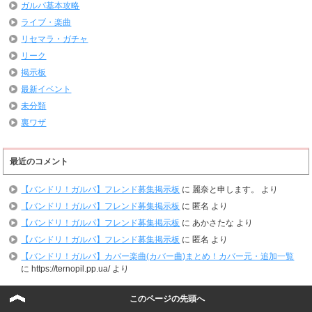
ガルパ基本攻略
ライブ・楽曲
リセマラ・ガチャ
リーク
掲示板
最新イベント
未分類
裏ワザ
最近のコメント
【バンドリ！ガルパ】フレンド募集掲示板
に
麗奈と申します。
より
【バンドリ！ガルパ】フレンド募集掲示板
に
匿名
より
【バンドリ！ガルパ】フレンド募集掲示板
に
あかさたな
より
【バンドリ！ガルパ】フレンド募集掲示板
に
匿名
より
【バンドリ！ガルパ】カバー楽曲(カバー曲)まとめ！カバー元・追加一覧
に
https://ternopil.pp.ua/
より
このページの先頭へ
最近の投稿