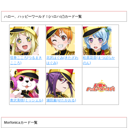
ハロー、ハッピーワールド！(ハロハピ)カード一覧
弦巻こころ(つるまき
北沢はぐみ(きたざわ
松原花音(まつばらか
こころ)
はぐみ)
のん)
奥沢美咲(ミッシェル)
瀬田薫(せたかおる)
Morfonicaカード一覧