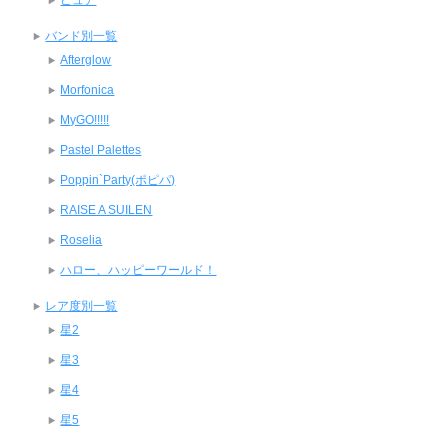
ピュア
バンド別一覧
Afterglow
Morfonica
MyGO!!!!!
Pastel Palettes
Poppin`Party(ポピパ)
RAISE A SUILEN
Roselia
ハロー、ハッピーワールド！
レア度別一覧
星2
星3
星4
星5