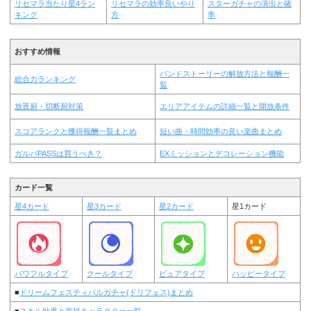
リセマラ当たり星4ラン
リセマラの効率良いやり
スターガチャの演出と確
キング
方
率
おすすめ情報
バンドストーリーの解放方法と報酬一
総合力ランキング
覧
放置厨・切断厨対策
エリアアイテムの詳細一覧と開放条件
スコアランクと獲得報酬一覧まとめ
短い曲・時間効率の良い楽曲まとめ
ガルパPASSは買うべき？
EXミッションとデコレーション機能
カード一覧
星4カード
星3カード
星2カード
星1カード
パワフルタイプ
クールタイプ
ピュアタイプ
ハッピータイプ
■
ドリームフェスティバルガチャ(ドリフェス)まとめ
■
スキル効果と所持キャラクター一覧