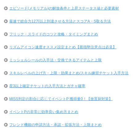
エピソード(メモリアル)の解放条件と上昇ステータス値と必要素材
最速で総合力12万以上到達させる方法とスコアA・S取る方法
フリック・スライドのコツと攻略・タイミングまとめ
リズムアイコン速度オススメ設定まとめ【親指勢注意点は必見】
ミッシェルシールの入手法・交換できるアイテムと上限
スキルレベルの上げ方・上限・効果まとめ/スキル練習チケット入手方法
星3以上確定チケットの入手方法とガチャ確率
MISS判定の割合に応じてイベントP 獲得量0！【放置厨対策】
イベントPの非常に効率良い集め方まとめ
フレンド機能の申請方法・承認・拡張方法・上限まとめ