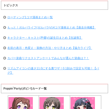
トピックス
ローディング1コマ漫画まとめ一覧
もっと！ガルパライフ(ガルパラ)の4コマ漫画まとめ【過去分掲載】
キャラクター・キャスト(声優)の誕生日まとめ【生誕祭】
名前の表示・色変え・装飾の方法・やり方まとめ【協力ライブ】
カバー楽曲リクエストアンケートでみんなが選んだ楽曲は？！
リズムアイコンの速さ11.0にする裏ワザ！0.1刻みで設定も可能！【バ
グ】
Poppin`Party(ポピパ)カード一覧