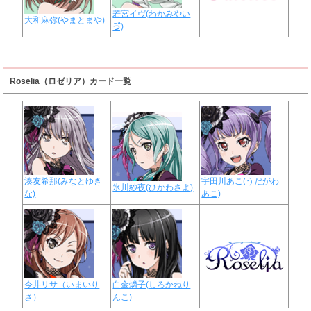
若宮イヴ(わかみやい
大和麻弥(やまとまや)
ゔ)
Roselia（ロゼリア）カード一覧
湊友希那(みなとゆき
宇田川あこ(うだがわ
氷川紗夜(ひかわさよ)
な)
あこ)
今井リサ（いまいり
白金燐子(しろかねり
さ）
んこ)