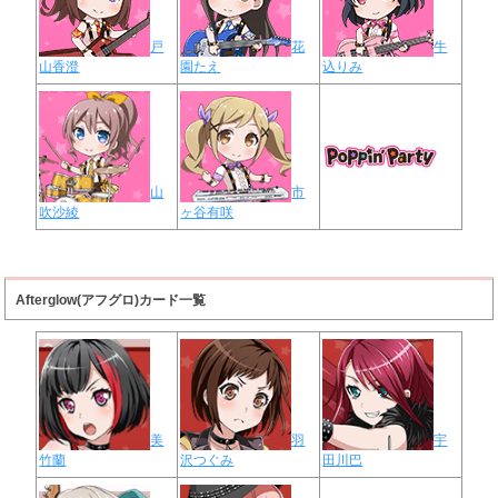
戸
花
牛
山香澄
園たえ
込りみ
山
市
吹沙綾
ヶ谷有咲
Afterglow(アフグロ)カード一覧
美
羽
宇
竹蘭
沢つぐみ
田川巴