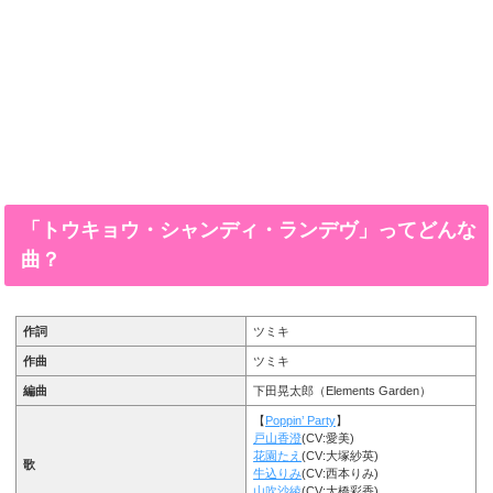
「トウキョウ・シャンディ・ランデヴ」ってどんな
曲？
作詞
ツミキ
作曲
ツミキ
編曲
下田晃太郎（Elements Garden）
【
Poppin’ Party
】
戸山香澄
(CV:愛美)
花園たえ
(CV:大塚紗英)
歌
牛込りみ
(CV:西本りみ)
山吹沙綾
(CV:大橋彩香)