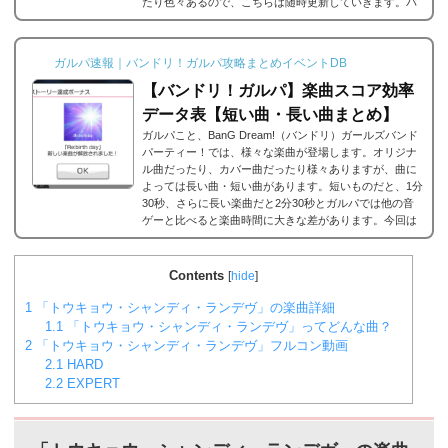
たり色々あるので、こちらは随時更新していきます。バ
ンドリ/ガルパの楽曲の追加・解禁方法一覧それでは、バ
ンドリ/ガルパに於ける楽曲の追加・解禁方法一覧です。
メインストーリーだったり、バンドストーリーだった
ガルパ速報｜バンドリ！ガルパ攻略まとめイベントDB
り、いろいろな条件があると思うのですが、それぞれ...
【バンドリ！ガルパ】楽曲スコア効率
データ表【短い曲・長い曲まとめ】
ガルパこと、BanG Dream!（バンドリ）ガールズバンド
パーティー！では、様々な楽曲が登場します。オリジナ
ル曲だったり、カバー曲だったり様々ありますが、曲に
よっては長い曲・短い曲があります。短いものだと、1分
30秒、さらに長い楽曲だと2分30秒とガルパでは他の音
ゲーと比べると楽曲時間に大きな差があります。今回は
ガルパに登場する楽曲の長い曲、短い曲のまとめや、イ
ベント周回におすすめの楽曲などをまとめました。楽曲
別スコア効率表(協力ライブ) ↓別タブで見る場合はこち
Contents
[
hide
]
ら。
バンドリ！ガルパ スコア...
1
「トウキョウ・シャンディ・ランデヴ」の楽曲詳細
1.1
「トウキョウ・シャンディ・ランデヴ」ってどんな曲？
2
「トウキョウ・シャンディ・ランデヴ」フルコン動画
2.1
HARD
2.2
EXPERT