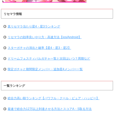
リセマラ情報
真リセマラ当たり星4・星3ランキング
リセマラの効率良いやり方・高速方法【ios/Android】
スターガチャの演出と確率【星4・星3・星2】
ドリームフェスティバルガチャ一覧と次回はいつ？周期など
限定ガチャと期間限定メンバー・追加星4メンバー一覧
一覧ランキング
総合力高い順ランキング【パワフル・クール・ピュア・ハッピー】
最速で総合力12万以上到達させる方法とスコアA・S取る方法