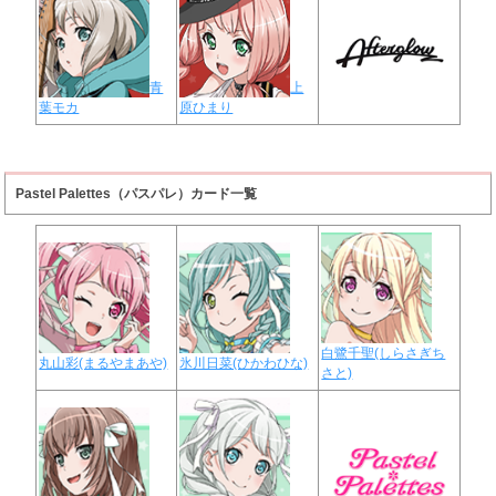
青
上
葉モカ
原ひまり
Pastel Palettes（パスパレ）カード一覧
白鷺千聖(しらさぎち
丸山彩(まるやまあや)
氷川日菜(ひかわひな)
さと)