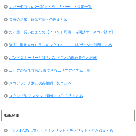
カバー楽曲(カバー曲)まとめ！カバー元・追加一覧
楽曲の追加・解禁方法・条件まとめ
短い曲・長い曲まとめ【イベント周回・時間効率・スコア効率】
過去に開催されたランキングイベント一覧/ボーダー報酬まとめ
バンドストーリーとは？バンドごとの解放条件と報酬
エリアの解放方法/設置できるエリアアイテム一覧
スコアランク別と獲得報酬一覧まとめ
スタンプ/レアスタンプ画像と入手方法まとめ
効率関連
ガルパPASSは買うべき？メリット・デメリット・注意点まとめ