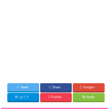
Tweet
Share
Google+
B!
はてブ
Pocket
feedly