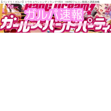
【バンドリ！ガルパ】トウキョウシャンディランデヴEX・HARDフルコン動画と譜面攻略