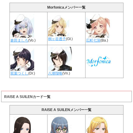
Morfonicaメンバー一覧
桐ヶ谷透子
(Gt.)
倉田ましろ
(Vo.)
広町七深
(Ba.)
双葉つくし
(Dr.)
八潮瑠唯
(Vn.)
RAISE A SUILENカード一覧
RAISE A SUILENメンバー一覧