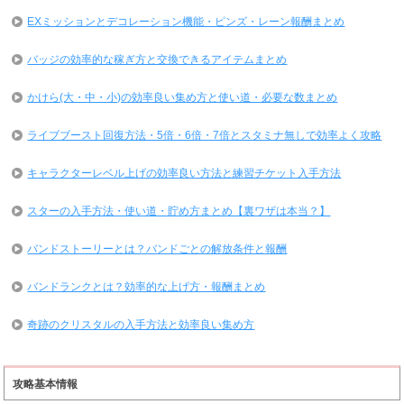
EXミッションとデコレーション機能・ピンズ・レーン報酬まとめ
バッジの効率的な稼ぎ方と交換できるアイテムまとめ
かけら(大・中・小)の効率良い集め方と使い道・必要な数まとめ
ライブブースト回復方法・5倍・6倍・7倍とスタミナ無しで効率よく攻略
キャラクターレベル上げの効率良い方法と練習チケット入手方法
スターの入手方法・使い道・貯め方まとめ【裏ワザは本当？】
バンドストーリーとは？バンドごとの解放条件と報酬
バンドランクとは？効率的な上げ方・報酬まとめ
奇跡のクリスタルの入手方法と効率良い集め方
攻略基本情報