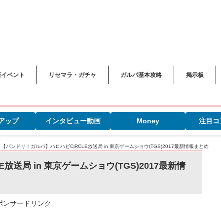
新イベント
リセマラ・ガチャ
ガルパ基本攻略
掲示板
アップ
インタビュー動画
Money
注目コ
>
【バンドリ！ガルパ】ハロハピCiRCLE放送局 in 東京ゲームショウ(TGS)2017最新情報まとめ
送局 in 東京ゲームショウ(TGS)2017最新情
ポンサードリンク