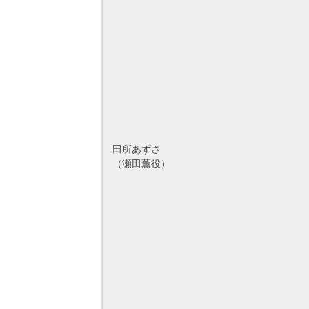
田所あずさ
（瀬田薫役）