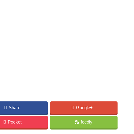
Share
Google+
Pocket
feedly