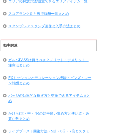
エリアの解放方法/設置できるエリアアイテム一覧
スコアランク別と獲得報酬一覧まとめ
スタンプ/レアスタンプ画像と入手方法まとめ
効率関連
ガルパPASSは買うべき？メリット・デメリット・
注意点まとめ
EXミッションとデコレーション機能・ピンズ・レー
ン報酬まとめ
バッジの効率的な稼ぎ方と交換できるアイテムまと
め
かけら(大・中・小)の効率良い集め方と使い道・必
要な数まとめ
ライブブースト回復方法・5倍・6倍・7倍とスタミ