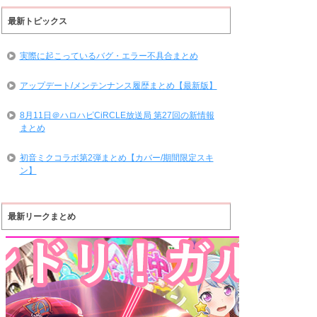
最新トピックス
実際に起こっているバグ・エラー不具合まとめ
アップデート/メンテンナンス履歴まとめ【最新版】
8月11日＠ハロハピCiRCLE放送局 第27回の新情報
まとめ
初音ミクコラボ第2弾まとめ【カバー/期間限定スキ
ン】
最新リークまとめ