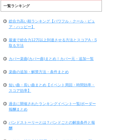
一覧ランキング
総合力高い順ランキング【パワフル・クール・ピュ
ア・ハッピー】
最速で総合力12万以上到達させる方法とスコアA・S
取る方法
カバー楽曲(カバー曲)まとめ！カバー元・追加一覧
楽曲の追加・解禁方法・条件まとめ
短い曲・長い曲まとめ【イベント周回・時間効率・
スコア効率】
過去に開催されたランキングイベント一覧/ボーダー
報酬まとめ
バンドストーリーとは？バンドごとの解放条件と報
酬