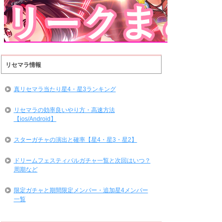
リセマラ情報
真リセマラ当たり星4・星3ランキング
リセマラの効率良いやり方・高速方法
【ios/Android】
スターガチャの演出と確率【星4・星3・星2】
ドリームフェスティバルガチャ一覧と次回はいつ？
周期など
限定ガチャと期間限定メンバー・追加星4メンバー
一覧