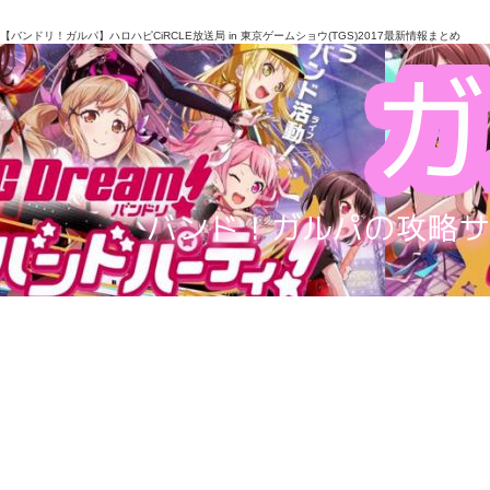
【バンドリ！ガルパ】ハロハピCiRCLE放送局 in 東京ゲームショウ(TGS)2017最新情報まとめ