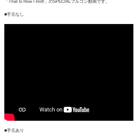
「That Is How I Roll!」のSPECIALフルコン動画です。
■手元なし
■手元あり