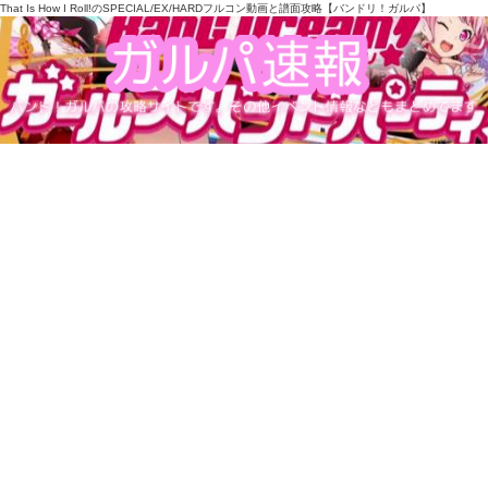
That Is How I Roll!のSPECIAL/EX/HARDフルコン動画と譜面攻略【バンドリ！ガルパ】