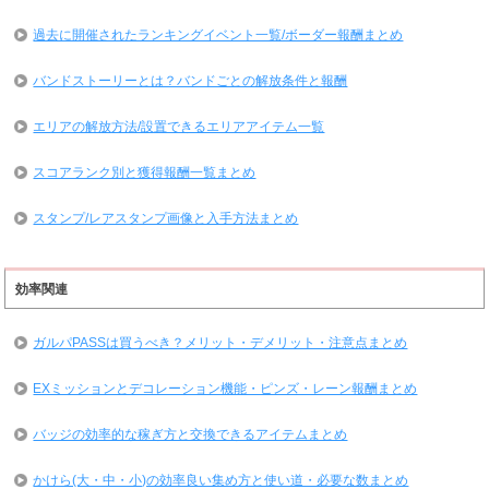
過去に開催されたランキングイベント一覧/ボーダー報酬まとめ
バンドストーリーとは？バンドごとの解放条件と報酬
エリアの解放方法/設置できるエリアアイテム一覧
スコアランク別と獲得報酬一覧まとめ
スタンプ/レアスタンプ画像と入手方法まとめ
効率関連
ガルパPASSは買うべき？メリット・デメリット・注意点まとめ
EXミッションとデコレーション機能・ピンズ・レーン報酬まとめ
バッジの効率的な稼ぎ方と交換できるアイテムまとめ
かけら(大・中・小)の効率良い集め方と使い道・必要な数まとめ