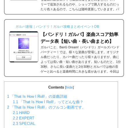
リーで追加されるものや、ショップで購入するものだっ
たり色々あるので、こちらは随時更新していきます。バ
ンドリ/ガルパの楽曲の追加・解禁方法一覧それでは、バ
ンドリ/ガルパに於ける楽曲の追加・解禁方法一覧です。
メインストーリーだったり、バンドストーリーだった
ガルパ速報｜バンドリ！ガルパ攻略まとめイベントDB
り、いろいろな条件があると思うのですが、それぞれ...
【バンドリ！ガルパ】楽曲スコア効率
データ表【短い曲・長い曲まとめ】
ガルパこと、BanG Dream!（バンドリ）ガールズバンド
パーティー！では、様々な楽曲が登場します。オリジナ
ル曲だったり、カバー曲だったり様々ありますが、曲に
よっては長い曲・短い曲があります。短いものだと、1分
30秒、さらに長い楽曲だと2分30秒とガルパでは他の音
ゲーと比べると楽曲時間に大きな差があります。今回は
ガルパに登場する楽曲の長い曲、短い曲のまとめや、イ
ベント周回におすすめの楽曲などをまとめました。楽曲
別スコア効率表(協力ライブ) ↓別タブで見る場合はこち
Contents
[
hide
]
ら。
バンドリ！ガルパ スコア...
1
「That Is How I Roll!」の楽曲詳細
1.1
「That Is How I Roll!」ってどんな曲？
2
「That Is How I Roll!」のフルコン動画です。
2.1
HARD
2.2
EXPERT
2.3
SPECIAL