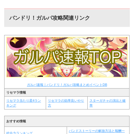
バンドリ！ガルパ攻略関連リンク
ガルパ速報｜バンドリ！ガルパ攻略まとめイベントDB
リセマラ情報
リセマラ当たり星4ラン
リセマラの効率良いやり
スターガチャの演出と確
キング
方
率
おすすめ情報
バンドストーリーの解放方法と報酬一
総合力ランキング