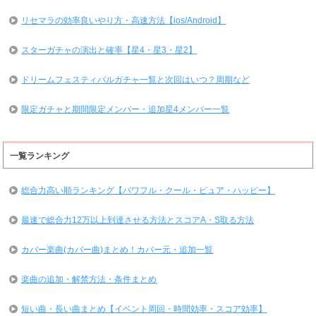
リセマラの効率良いやり方・高速方法【ios/Android】
スターガチャの演出と確率【星4・星3・星2】
ドリームフェスティバルガチャ一覧と次回はいつ？周期など
限定ガチャと期間限定メンバー・追加星4メンバー一覧
一覧ランキング
総合力高い順ランキング【パワフル・クール・ピュア・ハッピー】
最速で総合力12万以上到達させる方法とスコアA・S取る方法
カバー楽曲(カバー曲)まとめ！カバー元・追加一覧
楽曲の追加・解禁方法・条件まとめ
短い曲・長い曲まとめ【イベント周回・時間効率・スコア効率】