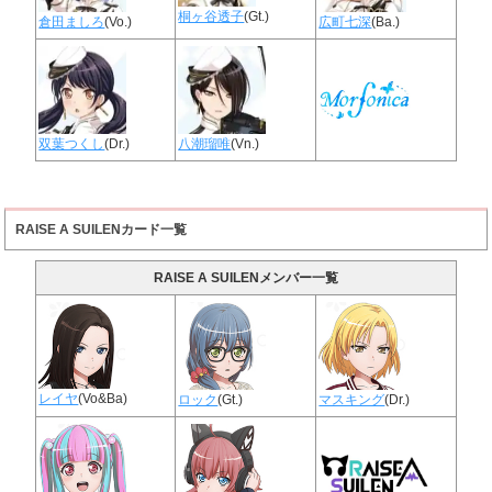
桐ヶ谷透子
(Gt.)
倉田ましろ
(Vo.)
広町七深
(Ba.)
双葉つくし
(Dr.)
八潮瑠唯
(Vn.)
RAISE A SUILENカード一覧
RAISE A SUILENメンバー一覧
レイヤ
(Vo&Ba)
ロック
(Gt.)
マスキング
(Dr.)