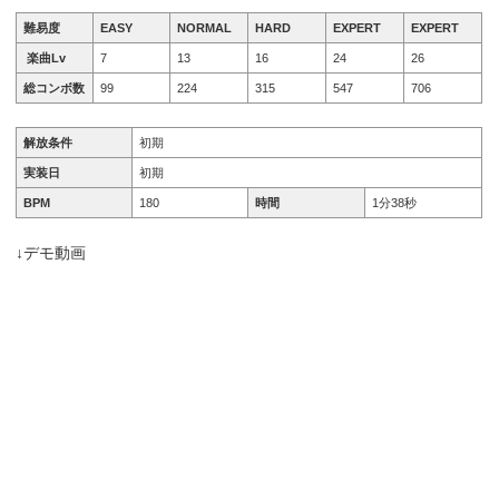
難易度
EASY
NORMAL
HARD
EXPERT
EXPERT
楽曲Lv
7
13
16
24
26
総コンボ数
99
224
315
547
706
解放条件
初期
実装日
初期
BPM
180
時間
1分38秒
↓デモ動画