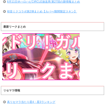
8月11日＠ハロハピCiRCLE放送局 第27回の新情報まとめ
初音ミクコラボ第2弾まとめ【カバー/期間限定スキン】
最新リークまとめ
リセマラ情報
真リセマラ当たり星4・星3ランキング