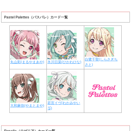
Pastel Palettes（パスパレ）カード一覧
白鷺千聖(しらさぎち
丸山彩(まるやまあや)
氷川日菜(ひかわひな)
さと)
若宮イヴ(わかみやい
大和麻弥(やまとまや)
ゔ)