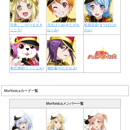
弦巻こころ(つるまき
北沢はぐみ(きたざわ
松原花音(まつばらか
こころ)
はぐみ)
のん)
奥沢美咲(ミッシェル)
瀬田薫(せたかおる)
Morfonicaカード一覧
Morfonicaメンバー一覧