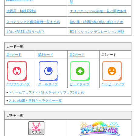
覧
放置厨・切断厨対策
エリアアイテムの詳細一覧と開放条件
スコアランクと獲得報酬一覧まとめ
短い曲・時間効率の良い楽曲まとめ
ガルパPASSは買うべき？
EXミッションとデコレーション機能
カード一覧
星4カード
星3カード
星2カード
星1カード
パワフルタイプ
クールタイプ
ピュアタイプ
ハッピータイプ
■
ドリームフェスティバルガチャ(ドリフェス)まとめ
■
スキル効果と所持キャラクター一覧
ガチャ一覧