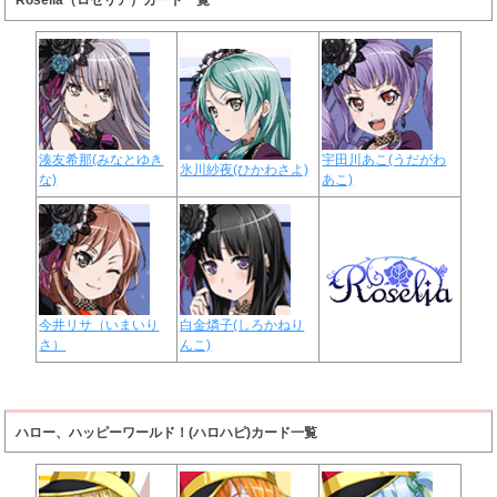
Roselia（ロゼリア）カード一覧
湊友希那(みなとゆき
宇田川あこ(うだがわ
氷川紗夜(ひかわさよ)
な)
あこ)
今井リサ（いまいり
白金燐子(しろかねり
さ）
んこ)
ハロー、ハッピーワールド！(ハロハピ)カード一覧