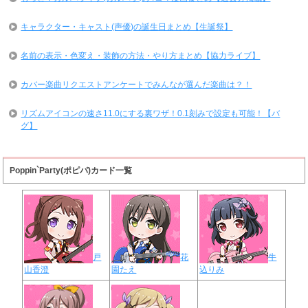
キャラクター・キャスト(声優)の誕生日まとめ【生誕祭】
名前の表示・色変え・装飾の方法・やり方まとめ【協力ライブ】
カバー楽曲リクエストアンケートでみんなが選んだ楽曲は？！
リズムアイコンの速さ11.0にする裏ワザ！0.1刻みで設定も可能！【バ
グ】
Poppin`Party(ポピパ)カード一覧
戸
花
牛
山香澄
園たえ
込りみ