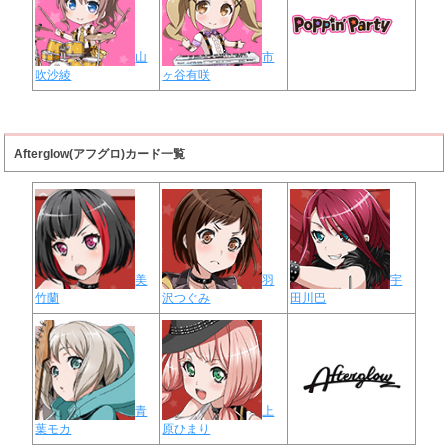
山
市
吹沙綾
ヶ谷有咲
Afterglow(アフグロ)カード一覧
美
羽
宇
竹蘭
沢つぐみ
田川巴
青
上
葉モカ
原ひまり