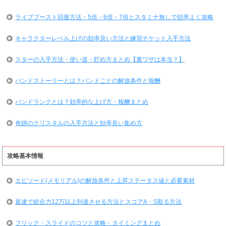
ライブブースト回復方法・5倍・6倍・7倍とスタミナ無しで効率よく攻略
キャラクターレベル上げの効率良い方法と練習チケット入手方法
スターの入手方法・使い道・貯め方まとめ【裏ワザは本当？】
バンドストーリーとは？バンドごとの解放条件と報酬
バンドランクとは？効率的な上げ方・報酬まとめ
奇跡のクリスタルの入手方法と効率良い集め方
攻略基本情報
エピソード(メモリアル)の解放条件と上昇ステータス値と必要素材
最速で総合力12万以上到達させる方法とスコアA・S取る方法
フリック・スライドのコツと攻略・タイミングまとめ