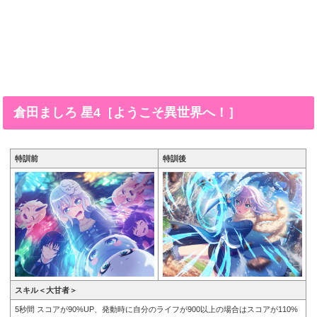
倉田ましろ 星4［ようこそ異世界へ！］
特訓前
特訓後
スキル＜大甘者＞
5秒間 スコアが90%UP、発動時に自分のライフが900以上の場合はスコアが110%