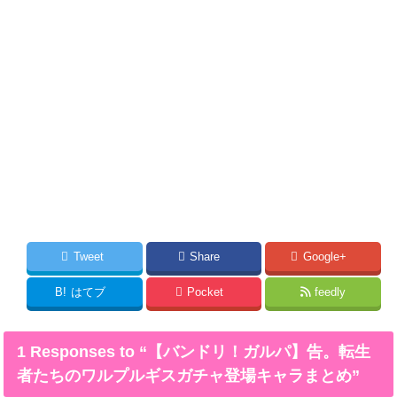
Tweet
Share
Google+
B!
はてブ
Pocket
feedly
1 Responses to “【バンドリ！ガルパ】告。転生
者たちのワルプルギスガチャ登場キャラまとめ”