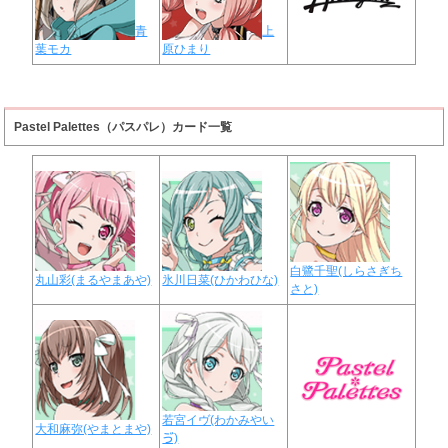
青
上
葉モカ
原ひまり
Pastel Palettes（パスパレ）カード一覧
白鷺千聖(しらさぎち
丸山彩(まるやまあや)
氷川日菜(ひかわひな)
さと)
若宮イヴ(わかみやい
大和麻弥(やまとまや)
ゔ)