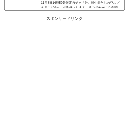
11月8日14時59分限定ガチャ「告。転生者たちのワルプ
ルギスガチャ」が開催されます。そのガチャにて登場し
た新しくMorfonica/モルフォニカ（モニカ）に所属する
八潮瑠唯の星3、八潮瑠唯 星3［正論の悪魔］が登場。今
スポンサードリンク
回は、八潮瑠唯 星3［正論の悪魔］の画像と特技と評価
のまとめです。八潮瑠唯 星3［正論の悪魔］※画像をタ
ップ/クリックで画像拡大可能■特訓前■特訓後■SDステ...