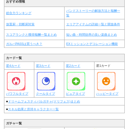
おすすめ情報
バンドストーリーの解放方法と報酬一
総合力ランキング
覧
放置厨・切断厨対策
エリアアイテムの詳細一覧と開放条件
スコアランクと獲得報酬一覧まとめ
短い曲・時間効率の良い楽曲まとめ
ガルパPASSは買うべき？
EXミッションとデコレーション機能
カード一覧
星4カード
星3カード
星2カード
星1カード
パワフルタイプ
クールタイプ
ピュアタイプ
ハッピータイプ
■
ドリームフェスティバルガチャ(ドリフェス)まとめ
■
スキル効果と所持キャラクター一覧
ガチャ一覧