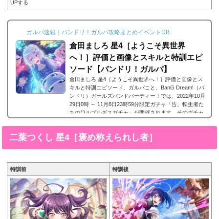
UPする
ガルパ速報｜バンドリ！ガルパ攻略まとめイベントDB
倉田ましろ 星4［ようこそ異世界
へ！］評価と画像とスキルと特訓エピ
ソード【バンドリ！ガルパ】
倉田ましろ 星4［ようこそ異世界へ！］評価と画像とス
キルと特訓エピソード。ガルパこと、BanG Dream!（バ
ンドリ）ガールズバンドパーティー！では、2022年10月
29日0時 ～ 11月8日23時59分限定ガチャ「告。転生者た
ちのワルプルギスガチャ」が開催されます。そのガチャ
にて登場した新しくMorfonica/モルフォニカ（モニカ）
に所属する倉田ましろの星4、倉田ましろ 星4［ようこそ
二葉つくし 星4［褒め称えられし者］
異世界へ！］が登場。今回は、倉田ましろ 星4［ようこ
そ異世界へ！］の画像と特技と評価のまとめです。倉田
ましろ 星4［ようこそ異世界へ！］※画像をタップ/...
特訓前
特訓後