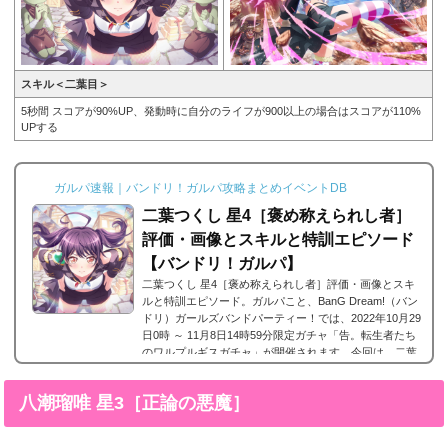
スキル＜二葉目＞
5秒間 スコアが90%UP、発動時に自分のライフが900以上の場合はスコアが110%
UPする
ガルパ速報｜バンドリ！ガルパ攻略まとめイベントDB
二葉つくし 星4［褒め称えられし者］
評価・画像とスキルと特訓エピソード
【バンドリ！ガルパ】
二葉つくし 星4［褒め称えられし者］評価・画像とスキ
ルと特訓エピソード。ガルパこと、BanG Dream!（バン
ドリ）ガールズバンドパーティー！では、2022年10月29
日0時 ～ 11月8日14時59分限定ガチャ「告。転生者たち
のワルプルギスガチャ」が開催されます。今回は、二葉
つくし 星4［褒め称えられし者］の画像と特技と評価の
まとめです。二葉つくし 星4［褒め称えられし者］※画
八潮瑠唯 星3［正論の悪魔］
像をタップ/クリックで画像拡大可能■特訓前■特訓後■SD
ステータス名前二葉つくし所属バンドMorfonicaレアリテ
ィ星4タイプ属性ピュアタイプ最大パフォーマンス9,4...