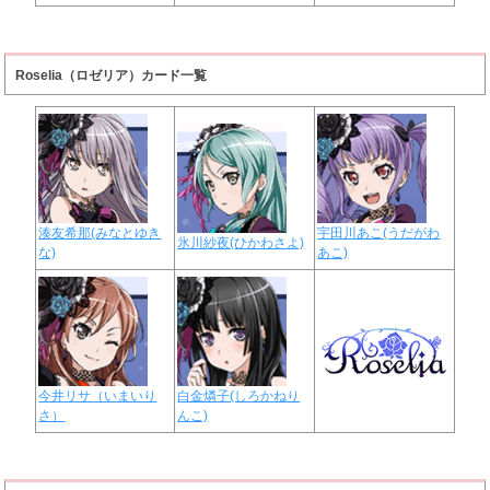
Roselia（ロゼリア）カード一覧
湊友希那(みなとゆき
宇田川あこ(うだがわ
氷川紗夜(ひかわさよ)
な)
あこ)
今井リサ（いまいり
白金燐子(しろかねり
さ）
んこ)