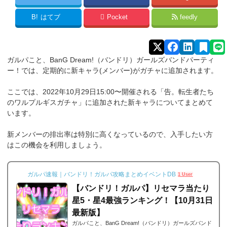
B!
はてブ
Pocket
feedly
ガルパこと、BanG Dream!（バンドリ）ガールズバンドパーティ
ー！では、定期的に新キャラ(メンバー)がガチャに追加されます。
ここでは、2022年10月29日15:00〜開催される「告。転生者たち
のワルプルギスガチャ」に追加された新キャラについてまとめて
います。
新メンバーの排出率は特別に高くなっているので、入手したい方
はこの機会を利用しましょう。
ガルパ速報｜バンドリ！ガルパ攻略まとめイベントDB
1 User
【バンドリ！ガルパ】リセマラ当たり
星5・星4最強ランキング！【10月31日
最新版】
ガルパこと、BanG Dream!（バンドリ）ガールズバンド