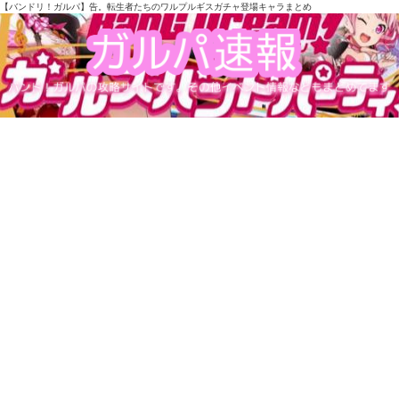
【バンドリ！ガルパ】告。転生者たちのワルプルギスガチャ登場キャラまとめ