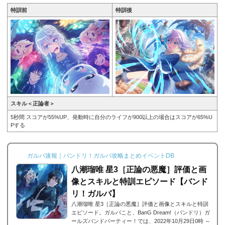
特訓前
特訓後
スキル＜正論者＞
5秒間 スコアが55%UP、発動時に自分のライフが900以上の場合はスコアが65%U
Pする
ガルパ速報｜バンドリ！ガルパ攻略まとめイベントDB
八潮瑠唯 星3［正論の悪魔］評価と画
像とスキルと特訓エピソード【バンド
リ！ガルパ】
八潮瑠唯 星3［正論の悪魔］評価と画像とスキルと特訓
エピソード。ガルパこと、BanG Dream!（バンドリ）ガ
ールズバンドパーティー！では、2022年10月29日0時 ～