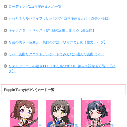
ローディング1コマ漫画まとめ一覧
もっと！ガルパライフ(ガルパラ)の4コマ漫画まとめ【過去分掲載】
キャラクター・キャスト(声優)の誕生日まとめ【生誕祭】
名前の表示・色変え・装飾の方法・やり方まとめ【協力ライブ】
カバー楽曲リクエストアンケートでみんなが選んだ楽曲は？！
リズムアイコンの速さ11.0にする裏ワザ！0.1刻みで設定も可能！【バ
グ】
Poppin`Party(ポピパ)カード一覧
戸
花
牛