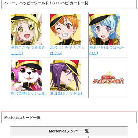
ハロー、ハッピーワールド！(ハロハピ)カード一覧
弦巻こころ(つるまき
北沢はぐみ(きたざわ
松原花音(まつばらか
こころ)
はぐみ)
のん)
奥沢美咲(ミッシェル)
瀬田薫(せたかおる)
Morfonicaカード一覧
Morfonicaメンバー一覧