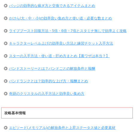
バッジの効率的な稼ぎ方と交換できるアイテムまとめ
かけら(大・中・小)の効率良い集め方と使い道・必要な数まとめ
ライブブースト回復方法・5倍・6倍・7倍とスタミナ無しで効率よく攻略
キャラクターレベル上げの効率良い方法と練習チケット入手方法
スターの入手方法・使い道・貯め方まとめ【裏ワザは本当？】
バンドストーリーとは？バンドごとの解放条件と報酬
バンドランクとは？効率的な上げ方・報酬まとめ
奇跡のクリスタルの入手方法と効率良い集め方
攻略基本情報
エピソード(メモリアル)の解放条件と上昇ステータス値と必要素材