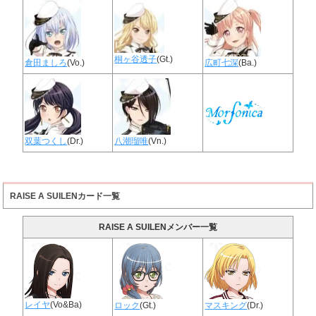
桐ヶ谷透子
(Gt.)
倉田ましろ
(Vo.)
広町七深
(Ba.)
双葉つくし
(Dr.)
八潮瑠唯
(Vn.)
RAISE A SUILENカード一覧
RAISE A SUILENメンバー一覧
レイヤ
(Vo&Ba)
ロック
(Gt.)
マスキング
(Dr.)