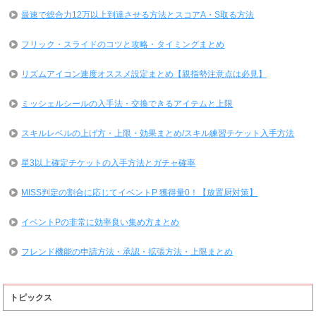
最速で総合力12万以上到達させる方法とスコアA・S取る方法
フリック・スライドのコツと攻略・タイミングまとめ
リズムアイコン速度オススメ設定まとめ【親指勢注意点は必見】
ミッシェルシールの入手法・交換できるアイテムと上限
スキルレベルの上げ方・上限・効果まとめ/スキル練習チケット入手方法
星3以上確定チケットの入手方法とガチャ確率
MISS判定の割合に応じてイベントP 獲得量0！【放置厨対策】
イベントPの非常に効率良い集め方まとめ
フレンド機能の申請方法・承認・拡張方法・上限まとめ
トピックス