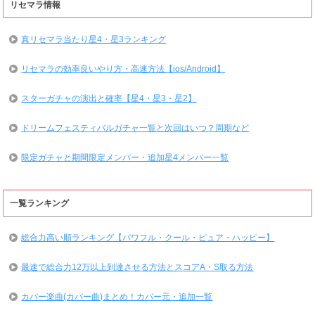
リセマラ情報
真リセマラ当たり星4・星3ランキング
リセマラの効率良いやり方・高速方法【ios/Android】
スターガチャの演出と確率【星4・星3・星2】
ドリームフェスティバルガチャ一覧と次回はいつ？周期など
限定ガチャと期間限定メンバー・追加星4メンバー一覧
一覧ランキング
総合力高い順ランキング【パワフル・クール・ピュア・ハッピー】
最速で総合力12万以上到達させる方法とスコアA・S取る方法
カバー楽曲(カバー曲)まとめ！カバー元・追加一覧