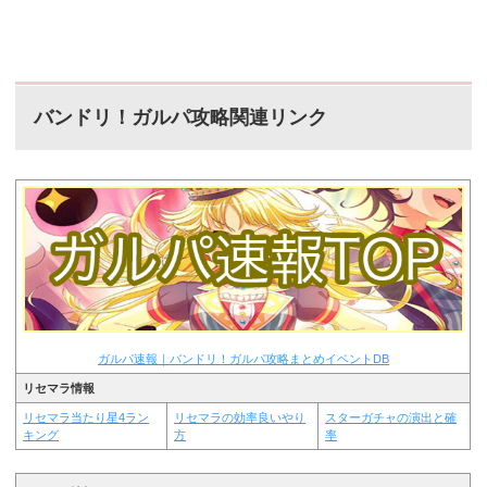
バンドリ！ガルパ攻略関連リンク
ガルパ速報｜バンドリ！ガルパ攻略まとめイベントDB
リセマラ情報
リセマラ当たり星4ラン
リセマラの効率良いやり
スターガチャの演出と確
キング
方
率