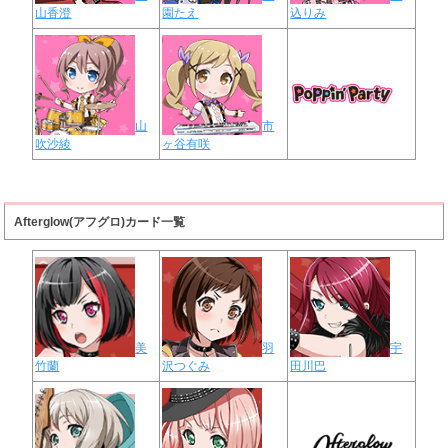
山香澄
園たえ
込りみ
山
市
吹沙綾
ヶ谷有咲
Afterglow(アフグロ)カード一覧
美
羽
宇
竹蘭
沢つぐみ
田川巴