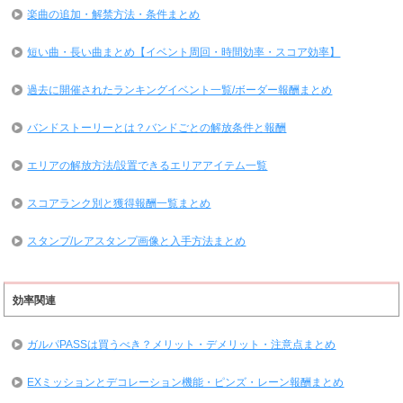
楽曲の追加・解禁方法・条件まとめ
短い曲・長い曲まとめ【イベント周回・時間効率・スコア効率】
過去に開催されたランキングイベント一覧/ボーダー報酬まとめ
バンドストーリーとは？バンドごとの解放条件と報酬
エリアの解放方法/設置できるエリアアイテム一覧
スコアランク別と獲得報酬一覧まとめ
スタンプ/レアスタンプ画像と入手方法まとめ
効率関連
ガルパPASSは買うべき？メリット・デメリット・注意点まとめ
EXミッションとデコレーション機能・ピンズ・レーン報酬まとめ