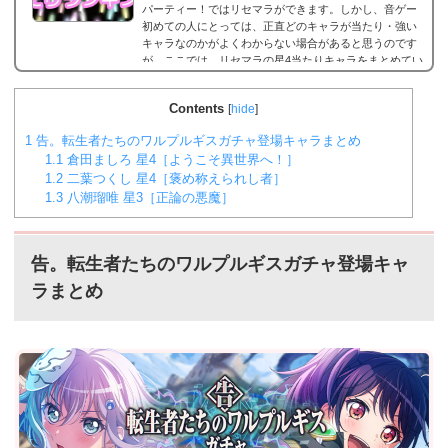
パーティー！ではリセマラができます。しかし、音ゲー
初めての人にとっては、正直どのキャラが当たり・強い
キャラなのかがよくわからない場合があると思うのです
が、ここでは、リセマラの星4当たりキャラをまとめてい
ます。何十回とリセマラの作業を繰り返している方が多
いと思いますが、是非とも御覧ください。なお、リセマ
Contents
[
hide
]
ラのやり方は以下のリンクで。2023年9月29日更新バン
ドリ！ガルパ 星5/星4が当たる確率は？まずリセマラの
1
告。転生者たちのワルプルギスガチャ登場キャラまとめ
当たりランキングの前に、バンドリ！ガルパにおける...
1.1
倉田ましろ 星4［ようこそ異世界へ！］
1.2
二葉つくし 星4［褒め称えられし者］
1.3
八潮瑠唯 星3［正論の悪魔］
告。転生者たちのワルプルギスガチャ登場キャ
ラまとめ