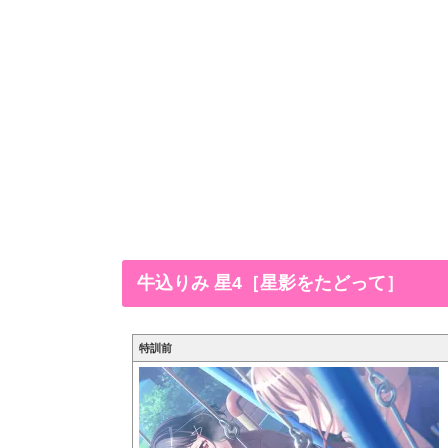
牛込りみ 星4［星影をたどって］
特訓前