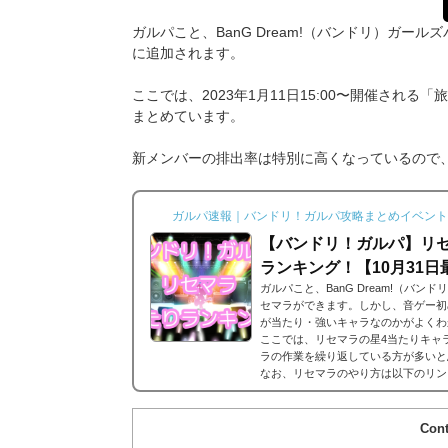
ガルパこと、BanG Dream!（バンドリ）ガー
に追加されます。
ここでは、2023年1月11日15:00〜開催さ
まとめています。
新メンバーの排出率は特別に高くなっているので
ガルパ速報｜バンドリ！ガルパ攻略まとめイベント
【バンドリ！ガルパ】リセ
ランキング！【10月31日
ガルパこと、BanG Dream!（バ
セマラができます。しかし、音ゲー初
が当たり・強いキャラなのかがよくわ
ここでは、リセマラの星4当たりキャ
ラの作業を繰り返している方が多いと
なお、リセマラのやり方は以下のリンク
ガルパ 星5/星4が当たる確率は？ま
バンドリ！ガルパにおける...
Cont