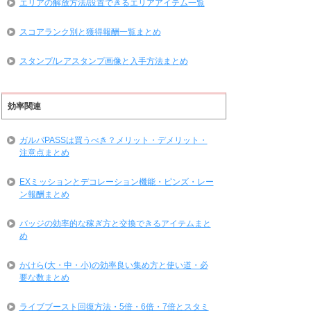
エリアの解放方法/設置できるエリアアイテム一覧
スコアランク別と獲得報酬一覧まとめ
スタンプ/レアスタンプ画像と入手方法まとめ
効率関連
ガルパPASSは買うべき？メリット・デメリット・
注意点まとめ
EXミッションとデコレーション機能・ピンズ・レー
ン報酬まとめ
バッジの効率的な稼ぎ方と交換できるアイテムまと
め
かけら(大・中・小)の効率良い集め方と使い道・必
要な数まとめ
ライブブースト回復方法・5倍・6倍・7倍とスタミ