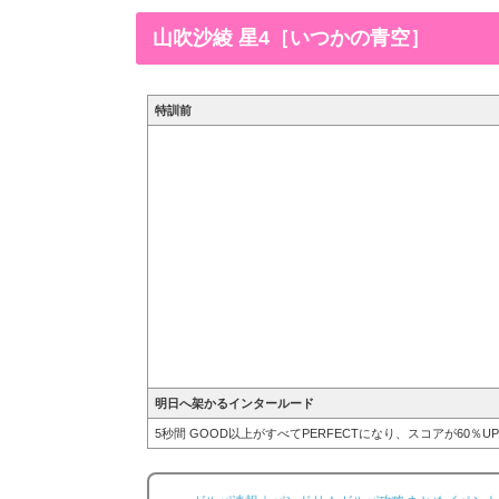
後ステータス名前牛込りみ...
山吹沙綾 星4［いつかの青空］
特訓前
明日へ架かるインタールード
5秒間 GOOD以上がすべてPERFECTになり、スコアが60％U