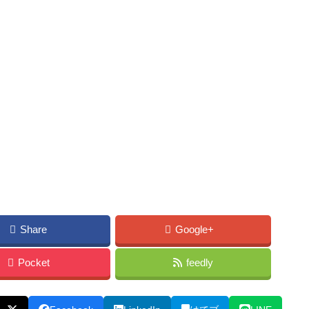
Share
Google+
Pocket
feedly