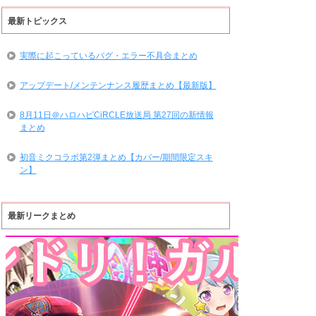
最新トピックス
実際に起こっているバグ・エラー不具合まとめ
アップデート/メンテンナンス履歴まとめ【最新版】
8月11日＠ハロハピCiRCLE放送局 第27回の新情報
まとめ
初音ミクコラボ第2弾まとめ【カバー/期間限定スキ
ン】
最新リークまとめ