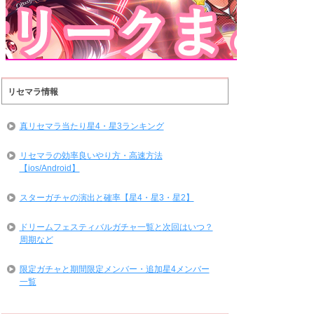
リセマラ情報
真リセマラ当たり星4・星3ランキング
リセマラの効率良いやり方・高速方法
【ios/Android】
スターガチャの演出と確率【星4・星3・星2】
ドリームフェスティバルガチャ一覧と次回はいつ？
周期など
限定ガチャと期間限定メンバー・追加星4メンバー
一覧