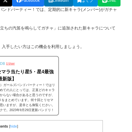
Facebook
LinkedIn
はてブ
LINE
ルズバンドパーティー！では、定期的に新キャラ(メンバー)がガチャ
れる「旅立ちの汽笛を鳴らしてガチャ」に追加された新キャラについて
、入手したい方はこの機会を利用しましょう。
DB
1 User
マラ当たり星5・星4最強
最新版】
ンドリ）ガールズバンドパーティー！ではリ
めての人にとっては、正直どのキャラ
からない場合があると思うのですが、
ラをまとめています。何十回とリセマ
思いますが、是非とも御覧ください。
で。2023年9月29日更新バンドリ！
ずリセマラの当たりランキングの前に、
ents
[
hide
]