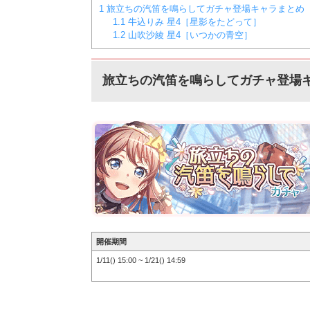
1
旅立ちの汽笛を鳴らしてガチャ登場キャラまとめ
1.1
牛込りみ 星4［星影をたどって］
1.2
山吹沙綾 星4［いつかの青空］
旅立ちの汽笛を鳴らしてガチャ登場
開催期間
1/11() 15:00 ~ 1/21() 14:59