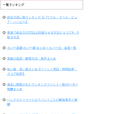
一覧ランキング
総合力高い順ランキング【パワフル・クール・ピュ
ア・ハッピー】
最速で総合力12万以上到達させる方法とスコアA・S
取る方法
カバー楽曲(カバー曲)まとめ！カバー元・追加一覧
楽曲の追加・解禁方法・条件まとめ
短い曲・長い曲まとめ【イベント周回・時間効率・
スコア効率】
過去に開催されたランキングイベント一覧/ボーダー
報酬まとめ
バンドストーリーとは？バンドごとの解放条件と報
酬