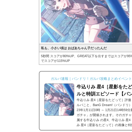
私も、小さい頃は おばあちゃん子だったんだ
5秒間 スコアが80%UP、GREAT以下を出すまではスコアが
でスコアが115%UP
ガルパ速報｜バンドリ！ガルパ攻略まとめイベント
牛込りみ 星4［星影をた
ルと特訓エピソード【バ
牛込りみ 星4［星影をたどって］評
ルパこと、BanG Dream!（バンド
23年1月11日0時 ～ 1月21日14
ガチャ」が開催されます。そのガチャで登場
属する牛込りみ の星4、牛込りみ 星
み 星4［星影をたどって］の画像と特
［星影をたどって］※画像をタップ/