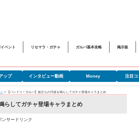
新イベント
リセマラ・ガチャ
ガルパ基本攻略
掲示板
アップ
インタビュー動画
Money
注目コ
ャ
>
【バンドリ！ガルパ】旅立ちの汽笛を鳴らしてガチャ登場キャラまとめ
鳴らしてガチャ登場キャラまとめ
ポンサードリンク