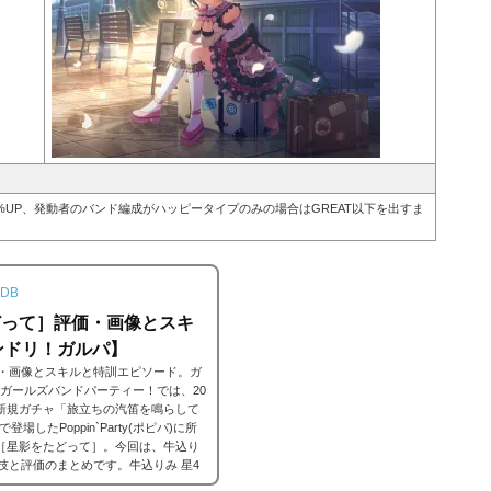
95%UP、発動者のバンド編成がハッピータイプのみの場合はGREAT以下を出すま
DB
どって］評価・画像とスキ
ンドリ！ガルパ】
価・画像とスキルと特訓エピソード。ガ
リ）ガールズバンドパーティー！では、20
時59分新規ガチャ「旅立ちの汽笛を鳴らして
したPoppin`Party(ポピパ)に所
4［星影をたどって］。今回は、牛込り
技と評価のまとめです。牛込りみ 星4
クリックで画像拡大可能■特訓前■特訓