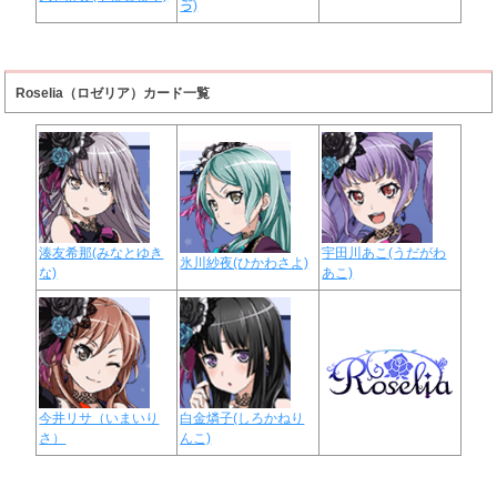
ゔ)
Roselia（ロゼリア）カード一覧
湊友希那(みなとゆき
宇田川あこ(うだがわ
氷川紗夜(ひかわさよ)
な)
あこ)
今井リサ（いまいり
白金燐子(しろかねり
さ）
んこ)