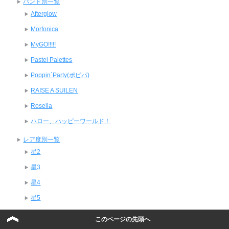
バンド別一覧
Afterglow
Morfonica
MyGO!!!!!
Pastel Palettes
Poppin`Party(ポピパ)
RAISE A SUILEN
Roselia
ハロー、ハッピーワールド！
レア度別一覧
星2
星3
星4
星5
ガルパ基本攻略
このページの先頭へ
ライブ・楽曲