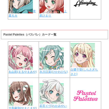
青
上
葉モカ
原ひまり
Pastel Palettes（パスパレ）カード一覧
白鷺千聖(しらさぎち
丸山彩(まるやまあや)
氷川日菜(ひかわひな)
さと)
若宮イヴ(わかみやい
大和麻弥(やまとまや)