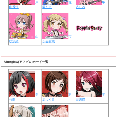
戸
花
牛
山香澄
園たえ
込りみ
山
市
吹沙綾
ヶ谷有咲
Afterglow(アフグロ)カード一覧
美
羽
宇
竹蘭
沢つぐみ
田川巴