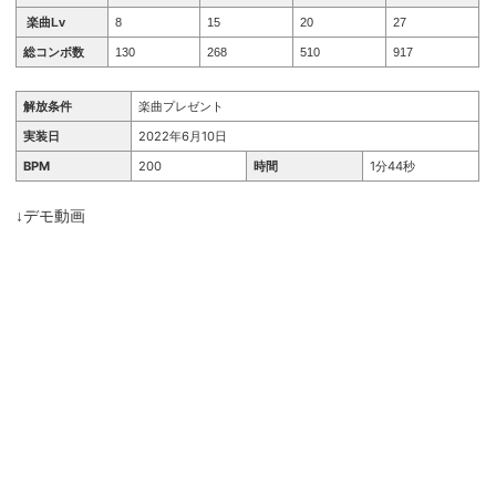
楽曲Lv
8
15
20
27
総コンボ数
130
268
510
917
解放条件
楽曲プレゼント
実装日
2022年6月10日
BPM
200
時間
1分44秒
↓デモ動画