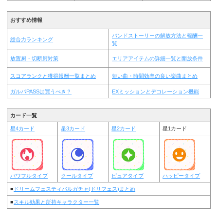
おすすめ情報
バンドストーリーの解放方法と報酬一
総合力ランキング
覧
放置厨・切断厨対策
エリアアイテムの詳細一覧と開放条件
スコアランクと獲得報酬一覧まとめ
短い曲・時間効率の良い楽曲まとめ
ガルパPASSは買うべき？
EXミッションとデコレーション機能
カード一覧
星4カード
星3カード
星2カード
星1カード
パワフルタイプ
クールタイプ
ピュアタイプ
ハッピータイプ
■
ドリームフェスティバルガチャ(ドリフェス)まとめ
■
スキル効果と所持キャラクター一覧