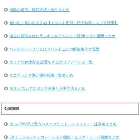
楽曲の追加・解禁方法・条件まとめ
短い曲・長い曲まとめ【イベント周回・時間効率・スコア効率】
過去に開催されたランキングイベント一覧/ボーダー報酬まとめ
バンドストーリーとは？バンドごとの解放条件と報酬
エリアの解放方法/設置できるエリアアイテム一覧
スコアランク別と獲得報酬一覧まとめ
スタンプ/レアスタンプ画像と入手方法まとめ
効率関連
ガルパPASSは買うべき？メリット・デメリット・注意点まとめ
EXミッションとデコレーション機能・ピンズ・レーン報酬まとめ