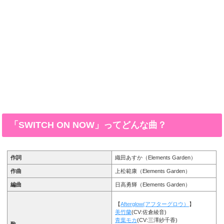
「SWITCH ON NOW」ってどんな曲？
作詞
織田あすか（Elements Garden）
作曲
上松範康（Elements Garden）
編曲
日高勇輝（Elements Garden）
【
Afterglow(アフターグロウ）
】
美竹蘭
(CV:佐倉綾音)
青葉モカ
(CV:三澤紗千香)
歌