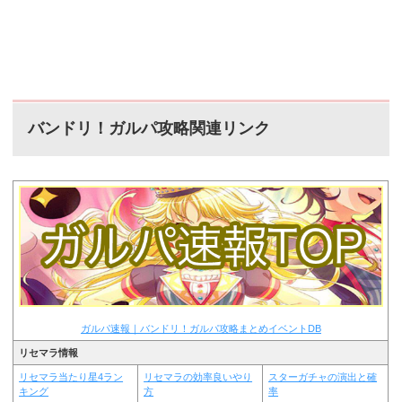
バンドリ！ガルパ攻略関連リンク
ガルパ速報｜バンドリ！ガルパ攻略まとめイベントDB
リセマラ情報
リセマラ当たり星4ラン
リセマラの効率良いやり
スターガチャの演出と確
キング
方
率