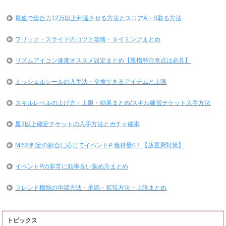
最速で総合力12万以上到達させる方法とスコアA・S取る方法
フリック・スライドのコツと攻略・タイミングまとめ
リズムアイコン速度オススメ設定まとめ【親指勢注意点は必見】
ミッシェルシールの入手法・交換できるアイテムと上限
スキルレベルの上げ方・上限・効果まとめ/スキル練習チケット入手方法
星3以上確定チケットの入手方法とガチャ確率
MISS判定の割合に応じてイベントP 獲得量0！【放置厨対策】
イベントPの非常に効率良い集め方まとめ
フレンド機能の申請方法・承認・拡張方法・上限まとめ
トピックス