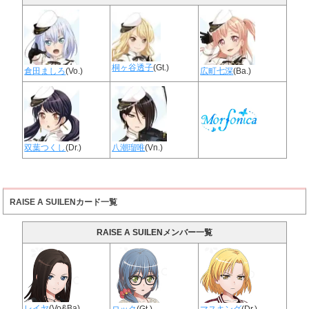
桐ヶ谷透子
(Gt.)
倉田ましろ
(Vo.)
広町七深
(Ba.)
双葉つくし
(Dr.)
八潮瑠唯
(Vn.)
RAISE A SUILENカード一覧
RAISE A SUILENメンバー一覧
レイヤ
(Vo&Ba)
ロック
(Gt.)
マスキング
(Dr.)