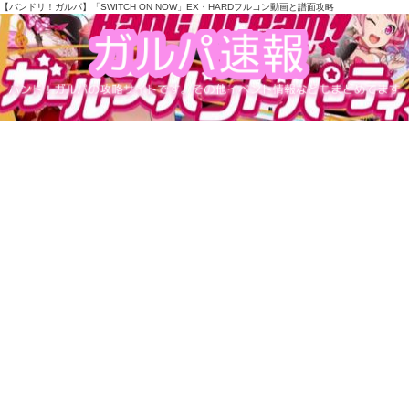
【バンドリ！ガルパ】「SWITCH ON NOW」EX・HARDフルコン動画と譜面攻略