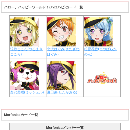
ハロー、ハッピーワールド！(ハロハピ)カード一覧
弦巻こころ(つるまき
北沢はぐみ(きたざわ
松原花音(まつばらか
こころ)
はぐみ)
のん)
奥沢美咲(ミッシェル)
瀬田薫(せたかおる)
Morfonicaカード一覧
Morfonicaメンバー一覧