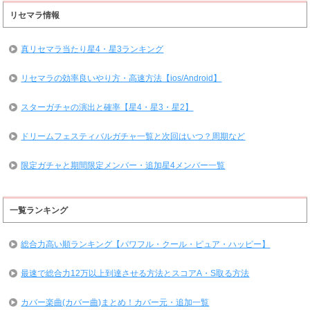
リセマラ情報
真リセマラ当たり星4・星3ランキング
リセマラの効率良いやり方・高速方法【ios/Android】
スターガチャの演出と確率【星4・星3・星2】
ドリームフェスティバルガチャ一覧と次回はいつ？周期など
限定ガチャと期間限定メンバー・追加星4メンバー一覧
一覧ランキング
総合力高い順ランキング【パワフル・クール・ピュア・ハッピー】
最速で総合力12万以上到達させる方法とスコアA・S取る方法
カバー楽曲(カバー曲)まとめ！カバー元・追加一覧