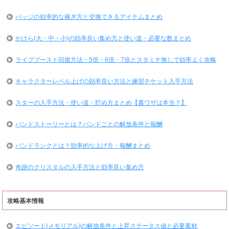
バッジの効率的な稼ぎ方と交換できるアイテムまとめ
かけら(大・中・小)の効率良い集め方と使い道・必要な数まとめ
ライブブースト回復方法・5倍・6倍・7倍とスタミナ無しで効率よく攻略
キャラクターレベル上げの効率良い方法と練習チケット入手方法
スターの入手方法・使い道・貯め方まとめ【裏ワザは本当？】
バンドストーリーとは？バンドごとの解放条件と報酬
バンドランクとは？効率的な上げ方・報酬まとめ
奇跡のクリスタルの入手方法と効率良い集め方
攻略基本情報
エピソード(メモリアル)の解放条件と上昇ステータス値と必要素材