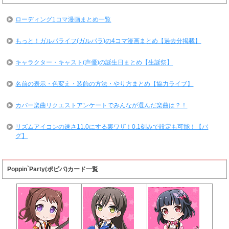
ローディング1コマ漫画まとめ一覧
もっと！ガルパライフ(ガルパラ)の4コマ漫画まとめ【過去分掲載】
キャラクター・キャスト(声優)の誕生日まとめ【生誕祭】
名前の表示・色変え・装飾の方法・やり方まとめ【協力ライブ】
カバー楽曲リクエストアンケートでみんなが選んだ楽曲は？！
リズムアイコンの速さ11.0にする裏ワザ！0.1刻みで設定も可能！【バ
グ】
Poppin`Party(ポピパ)カード一覧