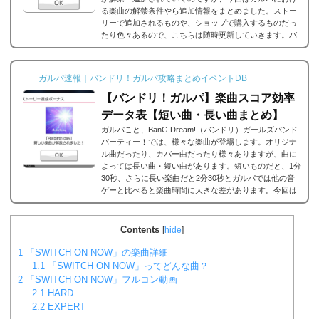
る楽曲の解禁条件やら追加情報をまとめました。ストー
リーで追加されるものや、ショップで購入するものだっ
たり色々あるので、こちらは随時更新していきます。バ
ンドリ/ガルパの楽曲の追加・解禁方法一覧それでは、バ
ンドリ/ガルパに於ける楽曲の追加・解禁方法一覧です。
メインストーリーだったり、バンドストーリーだった
ガルパ速報｜バンドリ！ガルパ攻略まとめイベントDB
り、いろいろな条件があると思うのですが、それぞれ...
【バンドリ！ガルパ】楽曲スコア効率
データ表【短い曲・長い曲まとめ】
ガルパこと、BanG Dream!（バンドリ）ガールズバンド
パーティー！では、様々な楽曲が登場します。オリジナ
ル曲だったり、カバー曲だったり様々ありますが、曲に
よっては長い曲・短い曲があります。短いものだと、1分
30秒、さらに長い楽曲だと2分30秒とガルパでは他の音
ゲーと比べると楽曲時間に大きな差があります。今回は
ガルパに登場する楽曲の長い曲、短い曲のまとめや、イ
ベント周回におすすめの楽曲などをまとめました。楽曲
別スコア効率表(協力ライブ) ↓別タブで見る場合はこち
Contents
[
hide
]
ら。
バンドリ！ガルパ スコア...
1
「SWITCH ON NOW」の楽曲詳細
1.1
「SWITCH ON NOW」ってどんな曲？
2
「SWITCH ON NOW」フルコン動画
2.1
HARD
2.2
EXPERT