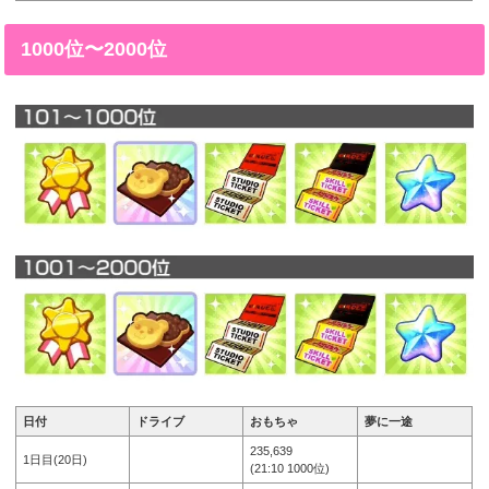
1000位〜2000位
日付
ドライブ
おもちゃ
夢に一途
235,639
1日目(20日)
(21:10 1000位)