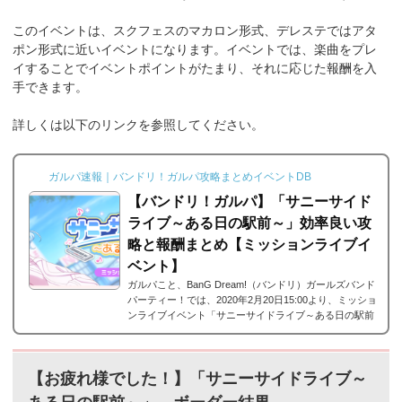
このイベントは、スクフェスのマカロン形式、デレステではアタ
ポン形式に近いイベントになります。イベントでは、楽曲をプレ
イすることでイベントポイントがたまり、それに応じた報酬を入
手できます。
詳しくは以下のリンクを参照してください。
ガルパ速報｜バンドリ！ガルパ攻略まとめイベントDB
【バンドリ！ガルパ】「サニーサイド
ライブ～ある日の駅前～」効率良い攻
略と報酬まとめ【ミッションライブイ
ベント】
ガルパこと、BanG Dream!（バンドリ）ガールズバンド
パーティー！では、2020年2月20日15:00より、ミッショ
ンライブイベント「サニーサイドライブ～ある日の駅前
～」が開催されます。ガルパにおいて、ミッションライ
ブイベント形式になるのですが、「サニーサイドライブ
～ある日の駅前～」の攻略情報や報酬をまとめました。
【お疲れ様でした！】「サニーサイドライブ～
なお、ボーダー情報はこちら！「サニーサイドライブ～
ある日の駅前～」詳細■開催期間:2020年2月20日15時 ～