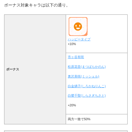
ボーナス対象キャラは以下の通り。
ハッピータイプ
+10%
市ヶ谷有咲
松原花音(まつばらかのん)
ボーナス
奥沢美咲(ミッシェル)
白金燐子(しろかねりんこ)
白鷺千聖(しらさぎちさと)
+20%
両方一致で50%