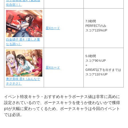
市ヶ谷有咲 星4［緊急強
化合宿！］
7.0秒間
PERFECTのみ
星4カード
スコア115%UP
白金燐子 星4［楽しさ重
なる調べ］
5.0秒間
スコア90％UP
+
星4カード
GREAT以下を出すまでは
スコア110％UP
奥沢美咲 星4［みんなで
チクチク］
イベント特攻キャラ・おすすめキャラボーナス値は非常に高めに
設定されているので、ボーナスキャラを使うか使わないかで獲得
ptが大幅に変わってくるため、ボーナスキャラは今回のイベント
では必須。