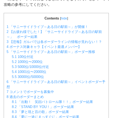
攻略の参考にしてください。
Contents
[
hide
]
1
「サニーサイドライブ～ある日の駅前～」が開催！
2
【お疲れ様でした！】「サニーサイドライブ～ある日の駅前
～」 ボーダー結果
3
【悲報】ガルパでは各ボーダーラインの情報が見れない！？
4
ボーナス対象キャラ【イベント最適メンバー】
5
「サニーサイドライブ～ある日の駅前～」ボーダー推移
5.1
100位付近
5.2
1000位〜2000位
5.3
5000位/10000位付近
5.4
10001位〜20000位
5.5
30000位/50000位
6
「サニーサイドライブ～ある日の駅前～」イベントボーダー予
想
7
コメントでボーダーを募集中
8
過去のボーダーまとめ
8.1
「出動！ 笑顔パトロール隊！！」ボーダー結果
8.2
「STAND BY YOU！」ボーダー結果
8.3
「夢と現と百の歌」ボーダー結果
8.4
「夢に一途にまっすぐに」ボーダー結果