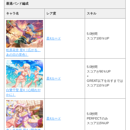
最適バンド編成
キャラ名
レア度
スキル
5.0秒間
星4カード
スコア100％UP
松原花音 星4［広がる、
あの日の景色］
5.0秒間
スコアが90％UP
+
星4カード
GREAT以下を出すまでは
スコア110％UP
白鷺千聖 星4［心晴れや
かに］
5.0秒間
星4カード
PERFECTのみ
スコア115%UP