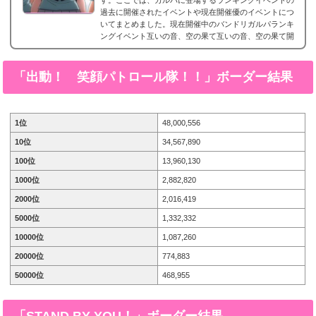
過去に開催されたイベントや現在開催優のイベントにつ
いてまとめました。現在開催中のバンドリガルパランキ
ングイベント互いの音、空の果て互いの音、空の果て開
催期間2023年10月31日15時 ～ 11月7日20時59分攻略情
報 イベント情報まとめ報酬キャラ羽沢つぐみ 星3［2人
の想い］上原ひまり 星2［不安に揺れる瞳］過去のバン
「出動！ 笑顔パトロール隊！！」
ボーダー結果
ドリガルパランキングイベント一覧エフォート・イン...
1位
48,000,556
10位
34,567,890
100位
13,960,130
1000位
2,882,820
2000位
2,016,419
5000位
1,332,332
10000位
1,087,260
20000位
774,883
50000位
468,955
「STAND BY YOU！」
ボーダー結果