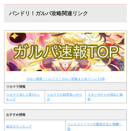
バンドリ！ガルパ攻略関連リンク
ガルパ速報｜バンドリ！ガルパ攻略まとめイベントDB
リセマラ情報
リセマラ当たり星4ラン
リセマラの効率良いやり
スターガチャの演出と確
キング
方
率
おすすめ情報
バンドストーリーの解放方法と報酬一
総合力ランキング
覧