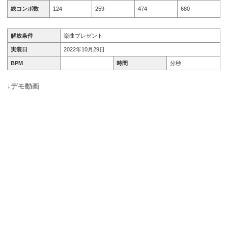
総コンボ数
124
259
474
680
解放条件
楽曲プレゼント
実装日
2022年10月29日
BPM
時間
分秒
↓デモ動画