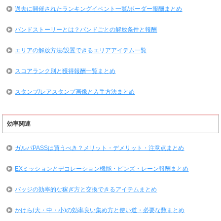
過去に開催されたランキングイベント一覧/ボーダー報酬まとめ
バンドストーリーとは？バンドごとの解放条件と報酬
エリアの解放方法/設置できるエリアアイテム一覧
スコアランク別と獲得報酬一覧まとめ
スタンプ/レアスタンプ画像と入手方法まとめ
効率関連
ガルパPASSは買うべき？メリット・デメリット・注意点まとめ
EXミッションとデコレーション機能・ピンズ・レーン報酬まとめ
バッジの効率的な稼ぎ方と交換できるアイテムまとめ
かけら(大・中・小)の効率良い集め方と使い道・必要な数まとめ