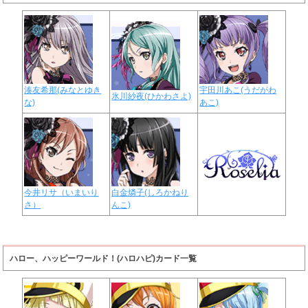
湊友希那(みなとゆき
宇田川あこ(うだがわ
氷川紗夜(ひかわさよ)
な)
あこ)
今井リサ（いまいり
白金燐子(しろかねり
さ）
んこ)
ハロー、ハッピーワールド！(ハロハピ)カード一覧