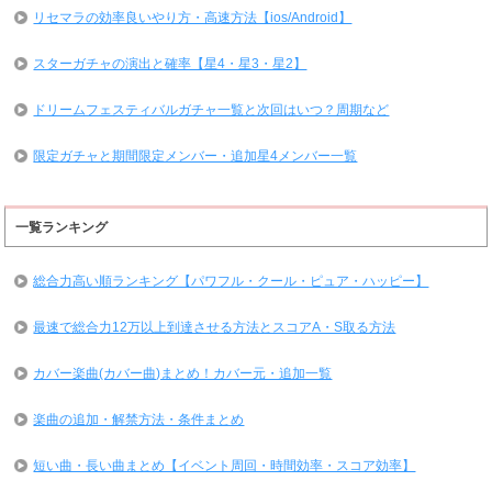
リセマラの効率良いやり方・高速方法【ios/Android】
スターガチャの演出と確率【星4・星3・星2】
ドリームフェスティバルガチャ一覧と次回はいつ？周期など
限定ガチャと期間限定メンバー・追加星4メンバー一覧
一覧ランキング
総合力高い順ランキング【パワフル・クール・ピュア・ハッピー】
最速で総合力12万以上到達させる方法とスコアA・S取る方法
カバー楽曲(カバー曲)まとめ！カバー元・追加一覧
楽曲の追加・解禁方法・条件まとめ
短い曲・長い曲まとめ【イベント周回・時間効率・スコア効率】