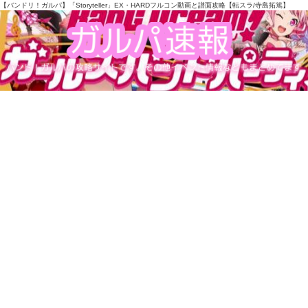
【バンドリ！ガルパ】「Storyteller」EX・HARDフルコン動画と譜面攻略【転スラ/寺島拓篤】