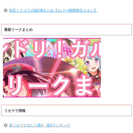
初音ミクコラボ第2弾まとめ【カバー/期間限定スキン】
最新リークまとめ
リセマラ情報
真リセマラ当たり星4・星3ランキング