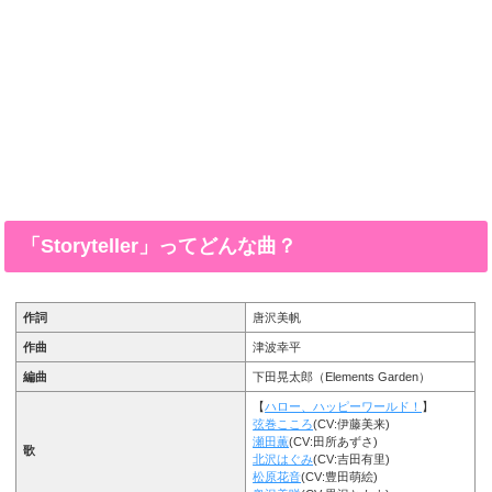
「Storyteller」ってどんな曲？
作詞
唐沢美帆
作曲
津波幸平
編曲
下田晃太郎（Elements Garden）
【
ハロー、ハッピーワールド！
】
弦巻こころ
(CV:伊藤美来)
瀬田薫
(CV:田所あずさ)
歌
北沢はぐみ
(CV:吉田有里)
松原花音
(CV:豊田萌絵)