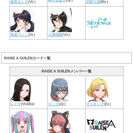
桐ヶ谷透子
(Gt.)
倉田ましろ
(Vo.)
広町七深
(Ba.)
双葉つくし
(Dr.)
八潮瑠唯
(Vn.)
RAISE A SUILENカード一覧
RAISE A SUILENメンバー一覧
レイヤ
(Vo&Ba)
ロック
(Gt.)
マスキング
(Dr.)