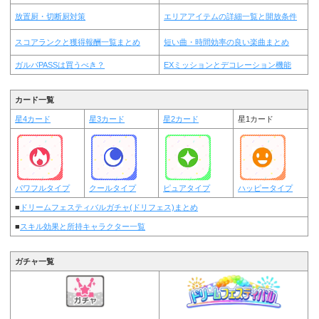
放置厨・切断厨対策
エリアアイテムの詳細一覧と開放条件
スコアランクと獲得報酬一覧まとめ
短い曲・時間効率の良い楽曲まとめ
ガルパPASSは買うべき？
EXミッションとデコレーション機能
カード一覧
星4カード
星3カード
星2カード
星1カード
パワフルタイプ
クールタイプ
ピュアタイプ
ハッピータイプ
■
ドリームフェスティバルガチャ(ドリフェス)まとめ
■
スキル効果と所持キャラクター一覧
ガチャ一覧