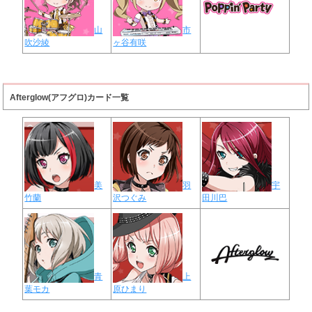
山
市
吹沙綾
ヶ谷有咲
Afterglow(アフグロ)カード一覧
美
羽
宇
竹蘭
沢つぐみ
田川巴
青
上
葉モカ
原ひまり