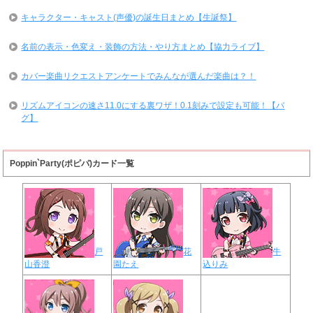
キャラクター・キャスト(声優)の誕生日まとめ【生誕祭】
名前の表示・色変え・装飾の方法・やり方まとめ【協力ライブ】
カバー楽曲リクエストアンケートでみんなが選んだ楽曲は？！
リズムアイコンの速さ11.0にする裏ワザ！0.1刻みで設定も可能！【バ
グ】
Poppin`Party(ポピパ)カード一覧
戸
花
牛
山香澄
園たえ
込りみ