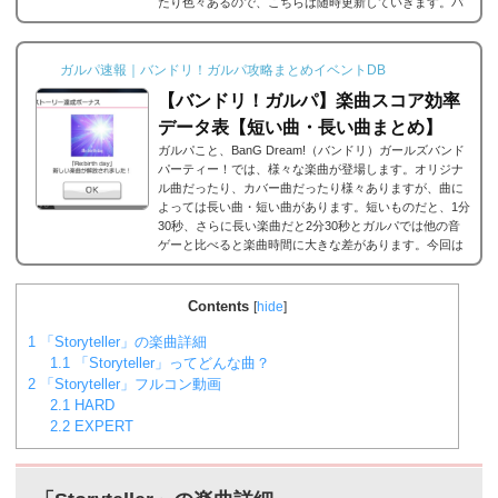
たり色々あるので、こちらは随時更新していきます。バ
ンドリ/ガルパの楽曲の追加・解禁方法一覧それでは、バ
ンドリ/ガルパに於ける楽曲の追加・解禁方法一覧です。
メインストーリーだったり、バンドストーリーだった
ガルパ速報｜バンドリ！ガルパ攻略まとめイベントDB
り、いろいろな条件があると思うのですが、それぞれ...
【バンドリ！ガルパ】楽曲スコア効率
データ表【短い曲・長い曲まとめ】
ガルパこと、BanG Dream!（バンドリ）ガールズバンド
パーティー！では、様々な楽曲が登場します。オリジナ
ル曲だったり、カバー曲だったり様々ありますが、曲に
よっては長い曲・短い曲があります。短いものだと、1分
30秒、さらに長い楽曲だと2分30秒とガルパでは他の音
ゲーと比べると楽曲時間に大きな差があります。今回は
ガルパに登場する楽曲の長い曲、短い曲のまとめや、イ
ベント周回におすすめの楽曲などをまとめました。楽曲
別スコア効率表(協力ライブ) ↓別タブで見る場合はこち
Contents
[
hide
]
ら。
バンドリ！ガルパ スコア...
1
「Storyteller」の楽曲詳細
1.1
「Storyteller」ってどんな曲？
2
「Storyteller」フルコン動画
2.1
HARD
2.2
EXPERT