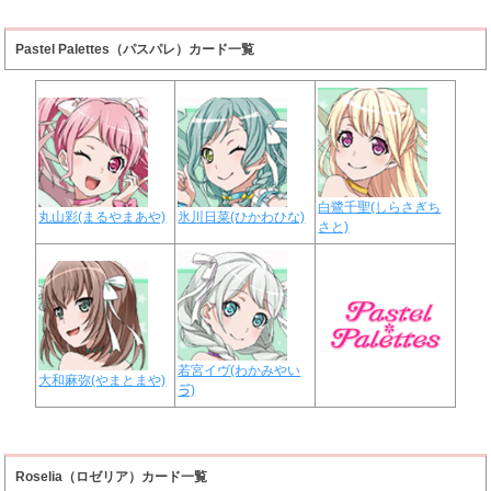
Pastel Palettes（パスパレ）カード一覧
白鷺千聖(しらさぎち
丸山彩(まるやまあや)
氷川日菜(ひかわひな)
さと)
若宮イヴ(わかみやい
大和麻弥(やまとまや)
ゔ)
Roselia（ロゼリア）カード一覧