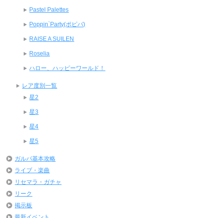
Pastel Palettes
Poppin`Party(ポピパ)
RAISE A SUILEN
Roselia
ハロー、ハッピーワールド！
レア度別一覧
星2
星3
星4
星5
ガルパ基本攻略
ライブ・楽曲
リセマラ・ガチャ
リーク
掲示板
最新イベント