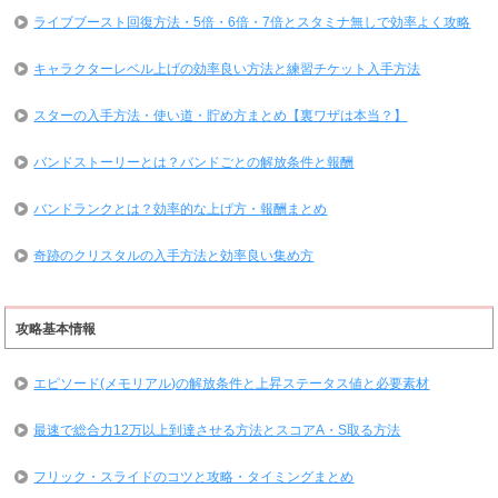
ライブブースト回復方法・5倍・6倍・7倍とスタミナ無しで効率よく攻略
キャラクターレベル上げの効率良い方法と練習チケット入手方法
スターの入手方法・使い道・貯め方まとめ【裏ワザは本当？】
バンドストーリーとは？バンドごとの解放条件と報酬
バンドランクとは？効率的な上げ方・報酬まとめ
奇跡のクリスタルの入手方法と効率良い集め方
攻略基本情報
エピソード(メモリアル)の解放条件と上昇ステータス値と必要素材
最速で総合力12万以上到達させる方法とスコアA・S取る方法
フリック・スライドのコツと攻略・タイミングまとめ