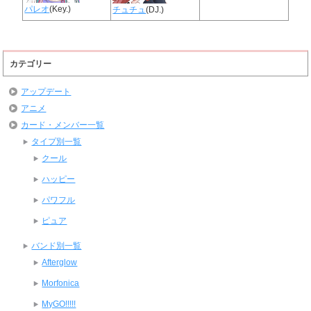
パレオ
(Key.)
チュチュ
(DJ.)
カテゴリー
アップデート
アニメ
カード・メンバー一覧
タイプ別一覧
クール
ハッピー
パワフル
ピュア
バンド別一覧
Afterglow
Morfonica
MyGO!!!!!