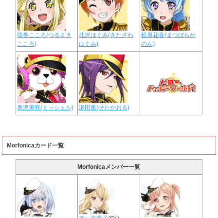
弦巻こころ(つるまき
北沢はぐみ(きたざわ
松原花音(まつばらか
こころ)
はぐみ)
のん)
奥沢美咲(ミッシェル)
瀬田薫(せたかおる)
Morfonicaカード一覧
Morfonicaメンバー一覧