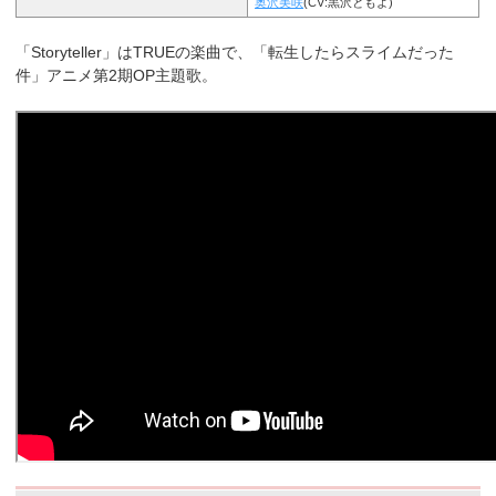
奥沢美咲
(CV:黒沢ともよ)
「Storyteller」はTRUEの楽曲で、「転生したらスライムだった
件」アニメ第2期OP主題歌。