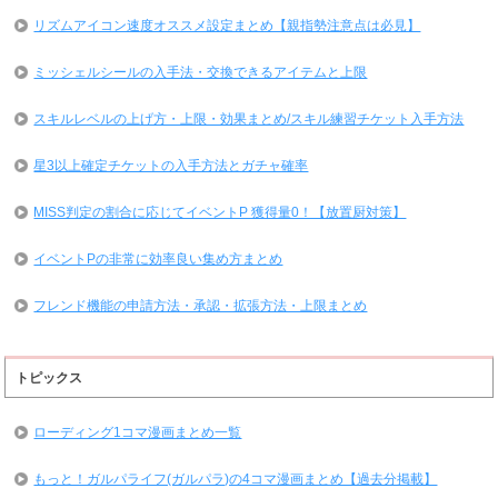
リズムアイコン速度オススメ設定まとめ【親指勢注意点は必見】
ミッシェルシールの入手法・交換できるアイテムと上限
スキルレベルの上げ方・上限・効果まとめ/スキル練習チケット入手方法
星3以上確定チケットの入手方法とガチャ確率
MISS判定の割合に応じてイベントP 獲得量0！【放置厨対策】
イベントPの非常に効率良い集め方まとめ
フレンド機能の申請方法・承認・拡張方法・上限まとめ
トピックス
ローディング1コマ漫画まとめ一覧
もっと！ガルパライフ(ガルパラ)の4コマ漫画まとめ【過去分掲載】