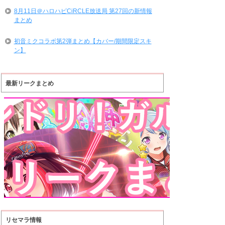
8月11日＠ハロハピCiRCLE放送局 第27回の新情報
まとめ
初音ミクコラボ第2弾まとめ【カバー/期間限定スキ
ン】
最新リークまとめ
リセマラ情報