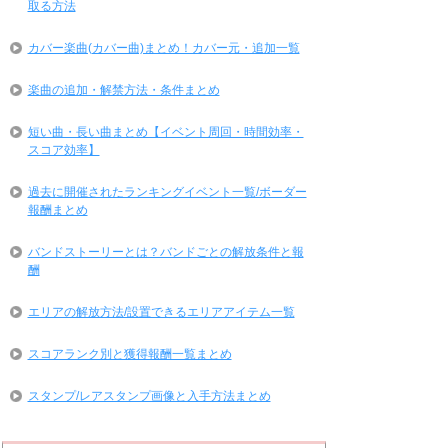
取る方法
カバー楽曲(カバー曲)まとめ！カバー元・追加一覧
楽曲の追加・解禁方法・条件まとめ
短い曲・長い曲まとめ【イベント周回・時間効率・
スコア効率】
過去に開催されたランキングイベント一覧/ボーダー
報酬まとめ
バンドストーリーとは？バンドごとの解放条件と報
酬
エリアの解放方法/設置できるエリアアイテム一覧
スコアランク別と獲得報酬一覧まとめ
スタンプ/レアスタンプ画像と入手方法まとめ