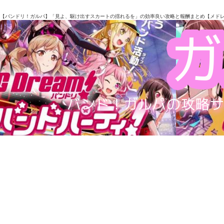
【バンドリ！ガルパ】「見よ、駆け出すスカートの揺れるを」の効率良い攻略と報酬まとめ【メド