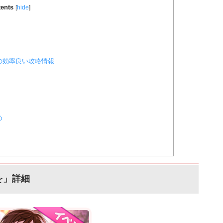
ents
[
hide
]
の効率良い攻略情報
め
を」詳細