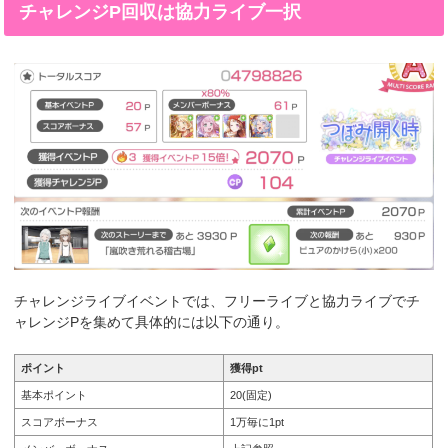
ポイント(イベントP)を獲得でき、貯まったポイントにつ
チャレンジP回収は協力ライブ一択
き豪華報酬やイベント限定ストーリーが解放されま
す。...
チャレンジライブイベントでは、フリーライブと協力ライブでチ
ャレンジPを集めて具体的には以下の通り。
ポイント
獲得pt
基本ポイント
20(固定)
スコアボーナス
1万毎に1pt