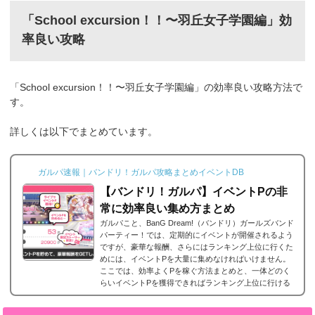
「School excursion！！〜羽丘女子学園編」効
率良い攻略
「School excursion！！〜羽丘女子学園編」の効率良い攻略方法で
す。
詳しくは以下でまとめています。
ガルパ速報｜バンドリ！ガルパ攻略まとめイベントDB
【バンドリ！ガルパ】イベントPの非
常に効率良い集め方まとめ
ガルパこと、BanG Dream!（バンドリ）ガールズバンド
パーティー！では、定期的にイベントが開催されるよう
ですが、豪華な報酬、さらにはランキング上位に行くた
めには、イベントPを大量に集めなければいけません。
ここでは、効率よくPを稼ぐ方法まとめと、一体どのく
らいイベントPを獲得できればランキング上位に行ける
のかなどをまとめました。バンドリ！ガルパのイベント
Pとはこのイベントでは、ライブをすることでイベント