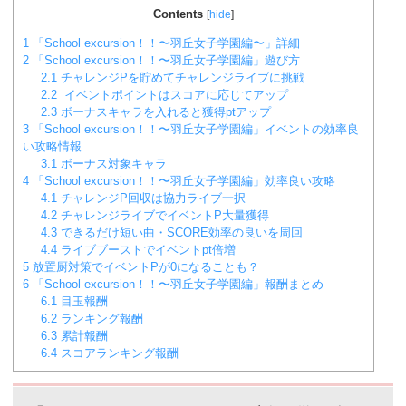
Contents
[
hide
]
1
「School excursion！！〜羽丘女子学園編〜」詳細
2
「School excursion！！〜羽丘女子学園編」遊び方
2.1
チャレンジPを貯めてチャレンジライブに挑戦
2.2
イベントポイントはスコアに応じてアップ
2.3
ボーナスキャラを入れると獲得ptアップ
3
「School excursion！！〜羽丘女子学園編」イベントの効率良
い攻略情報
3.1
ボーナス対象キャラ
4
「School excursion！！〜羽丘女子学園編」効率良い攻略
4.1
チャレンジP回収は協力ライブ一択
4.2
チャレンジライブでイベントP大量獲得
4.3
できるだけ短い曲・SCORE効率の良いを周回
4.4
ライブブーストでイベントpt倍増
5
放置厨対策でイベントPが0になることも？
6
「School excursion！！〜羽丘女子学園編」報酬まとめ
6.1
目玉報酬
6.2
ランキング報酬
6.3
累計報酬
6.4
スコアランキング報酬