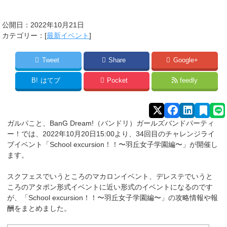
公開日：
2022年10月21日
カテゴリー：[
最新イベント
]
Tweet
Share
Google+
B!
はてブ
Pocket
feedly
ガルパこと、BanG Dream!（バンドリ）ガールズバンドパーティ
ー！では、2022年10月20日15:00より、34回目のチャレンジライ
ブイベント「School excursion！！〜羽丘女子学園編〜」が開催し
ます。
スクフェスでいうところのマカロンイベント、デレステでいうと
ころのアタポン形式イベントに近い形式のイベントになるのです
が、「School excursion！！〜羽丘女子学園編〜」の攻略情報や報
酬をまとめました。