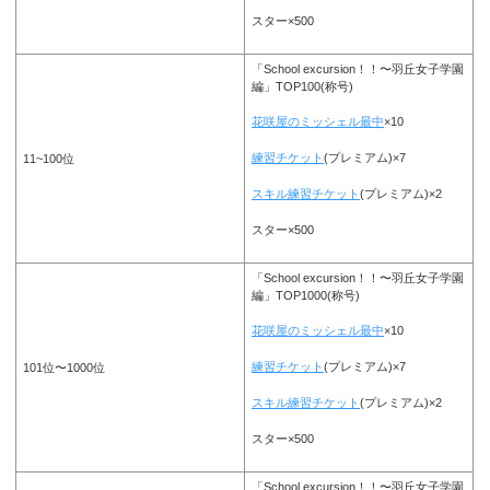
スター×500
「School excursion！！〜羽丘女子学園
編」TOP100(称号)
花咲屋のミッシェル最中
×10
練習チケット
(プレミアム)×7
11~100位
スキル練習チケット
(プレミアム)×2
スター×500
「School excursion！！〜羽丘女子学園
編」TOP1000(称号)
花咲屋のミッシェル最中
×10
練習チケット
(プレミアム)×7
101位〜1000位
スキル練習チケット
(プレミアム)×2
スター×500
「School excursion！！〜羽丘女子学園