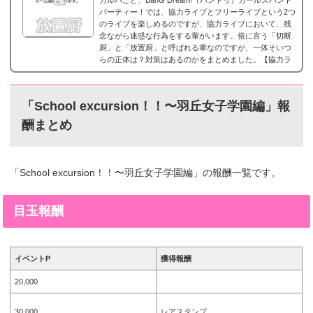
ガルパこと、BanG Dream!（バンドリ）ガールズバンド
パーティー！では、協力ライブとフリーライブという2つ
のライブを楽しめるのですが、協力ライブにおいて、残
念ながら迷惑な行為をする輩がいます。俗に言う「切断
厨」と「放置厨」と呼ばれる輩なのですが、一体そいつ
らの正体は？対策はあるのかをまとめました。【協力ラ
イブの天敵！？】切断厨と放置厨それでは、ガルパの協
力ライブに登場する切断厨と放置厨についてまとめてい
きます。協力ライブでは、他のガルパユーザーと一緒に
「School excursion！！〜羽丘女子学園編」報
ライブができて、スコアも稼ぎやすいし、かけらも...
酬まとめ
「School excursion！！〜羽丘女子学園編」の報酬一覧です。
目玉報酬
イベントP
獲得報酬
20,000
30,000
レアスタンプ