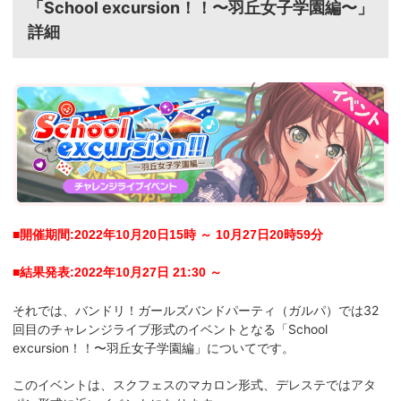
「School excursion！！〜羽丘女子学園編〜」
詳細
■開催期間:2022年10月20日15時 ～ 10月27日20時59分
■結果発表:2022年10月27日 21:30 ～
それでは、バンドリ！ガールズバンドパーティ（ガルパ）では32
回目のチャレンジライブ形式のイベントとなる「School
excursion！！〜羽丘女子学園編」についてです。
このイベントは、スクフェスのマカロン形式、デレステではアタ