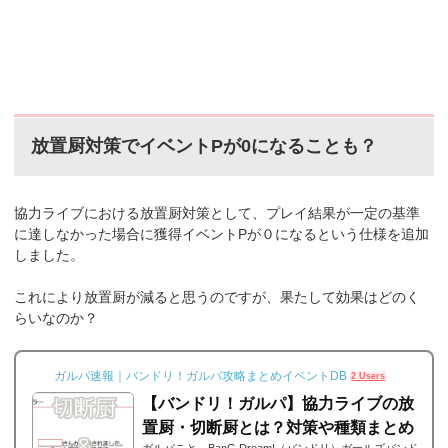
放置厨対策でイベントPが0になることも？
協力ライブにおける放置厨対策として、プレイ結果が一定の基準
に達しなかった場合に獲得イベントPが０になるという仕様を追加
しました。
これにより放置厨が減ると思うのですが、果たして効果はどのく
らいなのか？
ガルパ速報｜バンドリ！ガルパ攻略まとめイベントDB
2 Users
【バンドリ！ガルパ】協力ライブの放
置厨・切断厨とは？対策や種類まとめ