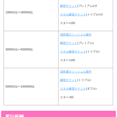
練習チケット
(プレミアム)×2
100001位〜300000位
スキル練習チケット
(トリプル)×2
スター×150
花咲屋のミッシェル最中
練習チケット
(プレミアム)
300001位〜500000位
スキル練習チケット
(トリプル)
スター×100
花咲屋のミッシェル最中
練習チケット
(トリプル)
500001位〜1000000位
スキル練習チケット
(ダブル)
スター×50
累計報酬