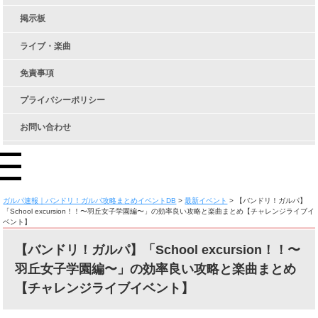
掲示板
ライブ・楽曲
免責事項
プライバシーポリシー
お問い合わせ
ガルパ速報｜バンドリ！ガルパ攻略まとめイベントDB
>
最新イベント
>
【バンドリ！ガルパ】
「School excursion！！〜羽丘女子学園編〜」の効率良い攻略と楽曲まとめ【チャレンジライブイ
ベント】
【バンドリ！ガルパ】「School excursion！！〜
羽丘女子学園編〜」の効率良い攻略と楽曲まとめ
【チャレンジライブイベント】