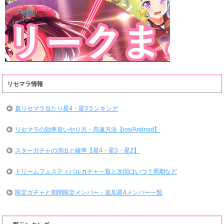
リセマラ情報
真リセマラ当たり星4・星3ランキング
リセマラの効率良いやり方・高速方法【ios/Android】
スターガチャの演出と確率【星4・星3・星2】
ドリームフェスティバルガチャ一覧と次回はいつ？周期など
限定ガチャと期間限定メンバー・追加星4メンバー一覧