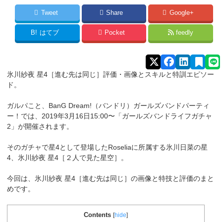
Tweet
Share
Google+
B!
はてブ
Pocket
feedly
氷川紗夜 星4［進む先は同じ］評価・画像とスキルと特訓エピソー
ド。
ガルパこと、BanG Dream!（バンドリ）ガールズバンドパーティ
ー！では、2019年3月16日15:00〜「ガールズバンドライフガチャ
2」が開催されます。
そのガチャで星4として登場したRoseliaに所属する氷川日菜
の星
4、氷川紗夜 星4［２人で見た星空］。
今回は、氷川紗夜 星4［進む先は同じ］の画像と特技と評価のまと
めです。
Contents
[
hide
]