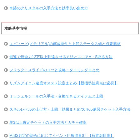
奇跡のクリスタルの入手方法と効率良い集め方
攻略基本情報
エピソード(メモリアル)の解放条件と上昇ステータス値と必要素材
最速で総合力12万以上到達させる方法とスコアA・S取る方法
フリック・スライドのコツと攻略・タイミングまとめ
リズムアイコン速度オススメ設定まとめ【親指勢注意点は必見】
ミッシェルシールの入手法・交換できるアイテムと上限
スキルレベルの上げ方・上限・効果まとめ/スキル練習チケット入手方法
星3以上確定チケットの入手方法とガチャ確率
MISS判定の割合に応じてイベントP 獲得量0！【放置厨対策】