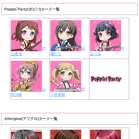
Poppin`Party(ポピパ)カード一覧
戸
花
牛
山香澄
園たえ
込りみ
山
市
吹沙綾
ヶ谷有咲
Afterglow(アフグロ)カード一覧