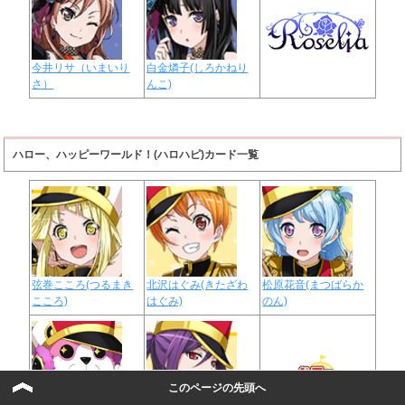
今井リサ（いまいり
白金燐子(しろかねり
さ）
んこ)
ハロー、ハッピーワールド！(ハロハピ)カード一覧
弦巻こころ(つるまき
北沢はぐみ(きたざわ
松原花音(まつばらか
こころ)
はぐみ)
のん)
このページの先頭へ