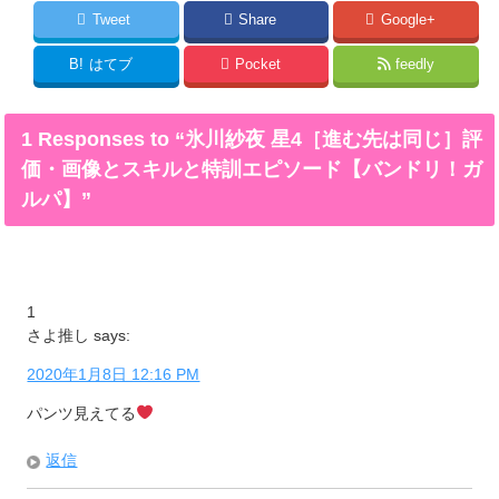
Tweet
Share
Google+
B!
はてブ
Pocket
feedly
1 Responses to “氷川紗夜 星4［進む先は同じ］評
価・画像とスキルと特訓エピソード【バンドリ！ガ
ルパ】”
1
さよ推し
says:
2020年1月8日 12:16 PM
パンツ見えてる
返信