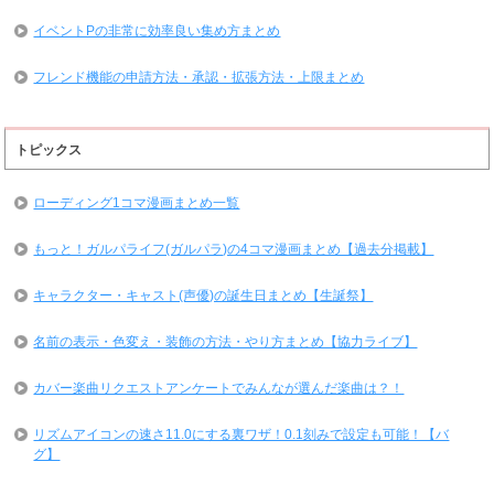
イベントPの非常に効率良い集め方まとめ
フレンド機能の申請方法・承認・拡張方法・上限まとめ
トピックス
ローディング1コマ漫画まとめ一覧
もっと！ガルパライフ(ガルパラ)の4コマ漫画まとめ【過去分掲載】
キャラクター・キャスト(声優)の誕生日まとめ【生誕祭】
名前の表示・色変え・装飾の方法・やり方まとめ【協力ライブ】
カバー楽曲リクエストアンケートでみんなが選んだ楽曲は？！
リズムアイコンの速さ11.0にする裏ワザ！0.1刻みで設定も可能！【バ
グ】