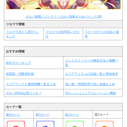
ガルパ速報｜バンドリ！ガルパ攻略まとめイベントDB
リセマラ情報
リセマラ当たり星4ラン
リセマラの効率良いやり
スターガチャの演出と確
キング
方
率
おすすめ情報
バンドストーリーの解放方法と報酬一
総合力ランキング
覧
放置厨・切断厨対策
エリアアイテムの詳細一覧と開放条件
スコアランクと獲得報酬一覧まとめ
短い曲・時間効率の良い楽曲まとめ
ガルパPASSは買うべき？
EXミッションとデコレーション機能
カード一覧
星4カード
星3カード
星2カード
星1カード