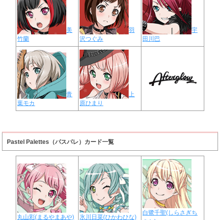
美
羽
宇
竹蘭
沢つぐみ
田川巴
青
上
葉モカ
原ひまり
Pastel Palettes（パスパレ）カード一覧
白鷺千聖(しらさぎち
丸山彩(まるやまあや)
氷川日菜(ひかわひな)