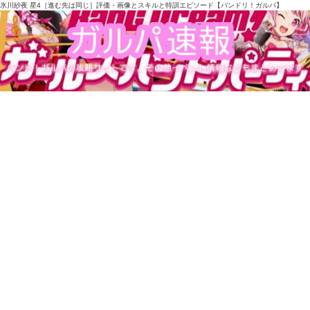
氷川紗夜 星4［進む先は同じ］評価・画像とスキルと特訓エピソード【バンドリ！ガルパ】