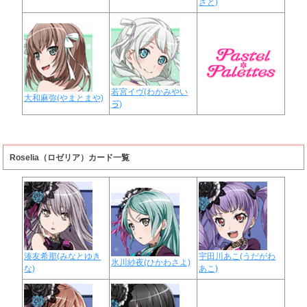
さと)
若宮イヴ(わかみやい
大和麻弥(やまとまや)
ゔ)
Roselia（ロゼリア）カード一覧
湊友希那(みなとゆき
宇田川あこ(うだがわ
氷川紗夜(ひかわさよ)
な)
あこ)