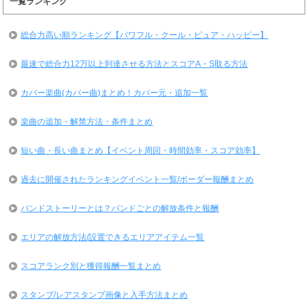
一覧ランキング
総合力高い順ランキング【パワフル・クール・ピュア・ハッピー】
最速で総合力12万以上到達させる方法とスコアA・S取る方法
カバー楽曲(カバー曲)まとめ！カバー元・追加一覧
楽曲の追加・解禁方法・条件まとめ
短い曲・長い曲まとめ【イベント周回・時間効率・スコア効率】
過去に開催されたランキングイベント一覧/ボーダー報酬まとめ
バンドストーリーとは？バンドごとの解放条件と報酬
エリアの解放方法/設置できるエリアアイテム一覧
スコアランク別と獲得報酬一覧まとめ
スタンプ/レアスタンプ画像と入手方法まとめ