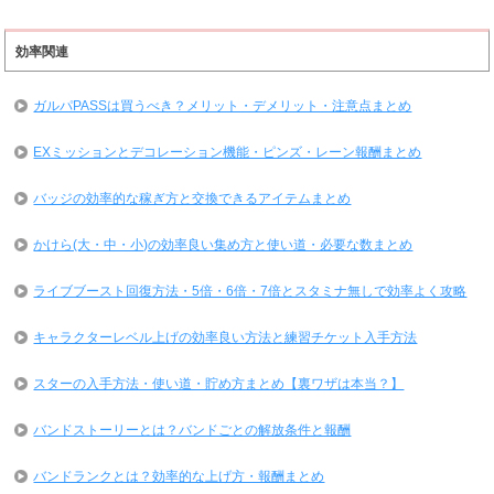
効率関連
ガルパPASSは買うべき？メリット・デメリット・注意点まとめ
EXミッションとデコレーション機能・ピンズ・レーン報酬まとめ
バッジの効率的な稼ぎ方と交換できるアイテムまとめ
かけら(大・中・小)の効率良い集め方と使い道・必要な数まとめ
ライブブースト回復方法・5倍・6倍・7倍とスタミナ無しで効率よく攻略
キャラクターレベル上げの効率良い方法と練習チケット入手方法
スターの入手方法・使い道・貯め方まとめ【裏ワザは本当？】
バンドストーリーとは？バンドごとの解放条件と報酬
バンドランクとは？効率的な上げ方・報酬まとめ