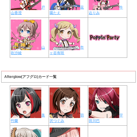
戸
花
牛
山香澄
園たえ
込りみ
山
市
吹沙綾
ヶ谷有咲
Afterglow(アフグロ)カード一覧
美
羽
宇
竹蘭
沢つぐみ
田川巴