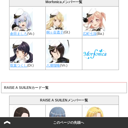
Morfonicaメンバー一覧
桐ヶ谷透子
(Gt.)
倉田ましろ
(Vo.)
広町七深
(Ba.)
双葉つくし
(Dr.)
八潮瑠唯
(Vn.)
RAISE A SUILENカード一覧
RAISE A SUILENメンバー一覧
このページの先頭へ