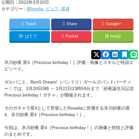
公開日：
2022年3月20日
カテゴリー：[
Roselia
,
ピュア
,
星4
]
Tweet
Share
Google+
B!
はてブ
Pocket
feedly
氷川紗夜 星4［Precious birthday！］評価・画像とスキルと特訓エ
ピソード。
ガルパこと、BanG Dream!（バンドリ）ガールズバンドパーティ
ー！では、3月20日0時 ～ 3月22日23時59分まで「紗夜誕生日記念
Precious birthday！ガチャ」が開催されます。
そのガチャで星4として登場したRoseliaに所属する氷川紗夜
の星
4、氷川紗夜 星4［Precious birthday！］。
今回は、氷川紗夜 星4［Precious birthday！］の画像と特技と評価
のまとめです。