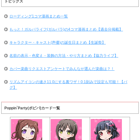
トピックス
ローディング1コマ漫画まとめ一覧
もっと！ガルパライフ(ガルパラ)の4コマ漫画まとめ【過去分掲載】
キャラクター・キャスト(声優)の誕生日まとめ【生誕祭】
名前の表示・色変え・装飾の方法・やり方まとめ【協力ライブ】
カバー楽曲リクエストアンケートでみんなが選んだ楽曲は？！
リズムアイコンの速さ11.0にする裏ワザ！0.1刻みで設定も可能！【バ
グ】
Poppin`Party(ポピパ)カード一覧