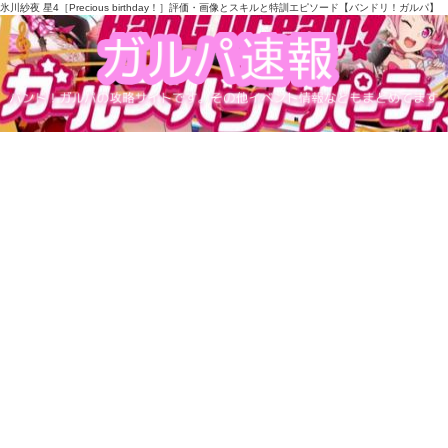
氷川紗夜 星4［Precious birthday！］評価・画像とスキルと特訓エピソード【バンドリ！ガルパ】