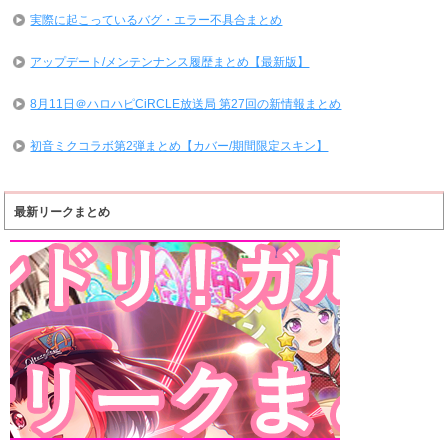
実際に起こっているバグ・エラー不具合まとめ
アップデート/メンテンナンス履歴まとめ【最新版】
8月11日＠ハロハピCiRCLE放送局 第27回の新情報まとめ
初音ミクコラボ第2弾まとめ【カバー/期間限定スキン】
最新リークまとめ