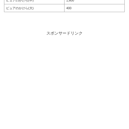
ピュアのかけら(中)
1,600
ピュアのかけら(大)
400
スポンサードリンク