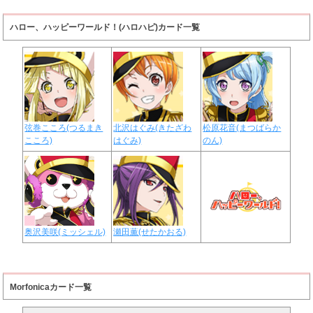
ハロー、ハッピーワールド！(ハロハピ)カード一覧
弦巻こころ(つるまき
北沢はぐみ(きたざわ
松原花音(まつばらか
こころ)
はぐみ)
のん)
奥沢美咲(ミッシェル)
瀬田薫(せたかおる)
Morfonicaカード一覧