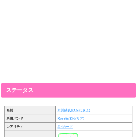
ステータス
名前
氷川紗夜(ひかわさよ)
所属バンド
Roselia(ロゼリア)
レアリティ
星4カード