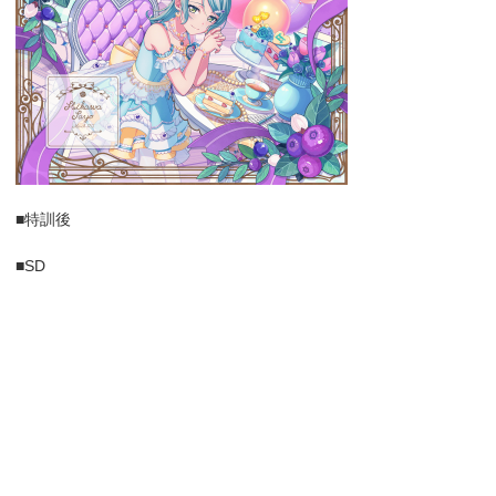
■特訓後
■SD