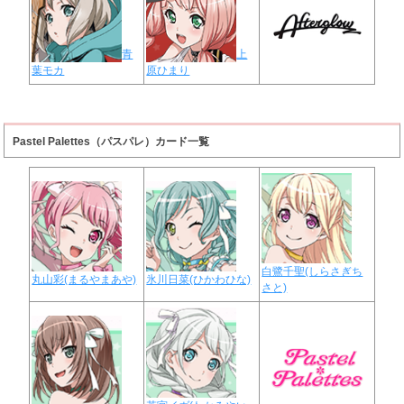
青
上
葉モカ
原ひまり
Pastel Palettes（パスパレ）カード一覧
白鷺千聖(しらさぎち
丸山彩(まるやまあや)
氷川日菜(ひかわひな)
さと)