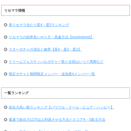
リセマラ情報
真リセマラ当たり星4・星3ランキング
リセマラの効率良いやり方・高速方法【ios/Android】
スターガチャの演出と確率【星4・星3・星2】
ドリームフェスティバルガチャ一覧と次回はいつ？周期など
限定ガチャと期間限定メンバー・追加星4メンバー一覧
一覧ランキング
総合力高い順ランキング【パワフル・クール・ピュア・ハッピー】
最速で総合力12万以上到達させる方法とスコアA・S取る方法