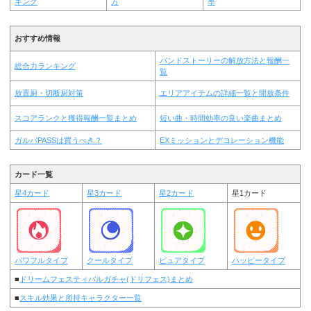
キング
方
率
おすすめ情報
バンドストーリーの解放方法と報酬一
総合力ランキング
覧
放置厨・切断厨対策
エリアアイテムの詳細一覧と開放条件
スコアランクと獲得報酬一覧まとめ
短い曲・時間効率の良い楽曲まとめ
ガルパPASSは買うべき？
EXミッションとデコレーション機能
カード一覧
星4カード
星3カード
星2カード
星1カード
パワフルタイプ
クールタイプ
ピュアタイプ
ハッピータイプ
■
ドリームフェスティバルガチャ(ドリフェス)まとめ
■
スキル効果と所持キャラクター一覧