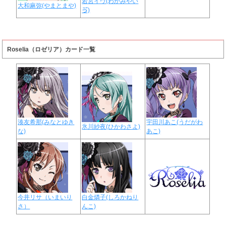
若宮イヴ(わかみやい
大和麻弥(やまとまや)
ゔ)
Roselia（ロゼリア）カード一覧
湊友希那(みなとゆき
宇田川あこ(うだがわ
氷川紗夜(ひかわさよ)
な)
あこ)
今井リサ（いまいり
白金燐子(しろかねり
さ）
んこ)