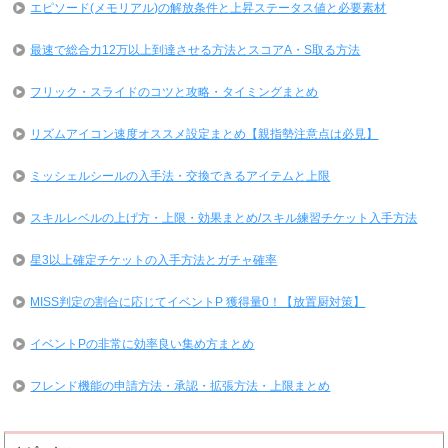
エピソード(メモリアル)の解放条件と上昇ステータス値と必要素材
最速で総合力12万以上到達させる方法とスコアA・S取る方法
フリック・スライドのコツと攻略・タイミングまとめ
リズムアイコン速度オススメ設定まとめ【親指勢注意点は必見】
ミッシェルシールの入手法・交換できるアイテムと上限
スキルレベルの上げ方・上限・効果まとめ/スキル練習チケット入手方法
星3以上確定チケットの入手方法とガチャ確率
MISS判定の割合に応じてイベントP 獲得量0！【放置厨対策】
イベントPの非常に効率良い集め方まとめ
フレンド機能の申請方法・承認・拡張方法・上限まとめ