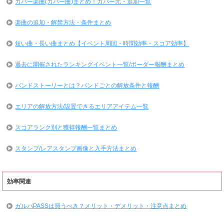
カバー楽曲(カバー曲)まとめ！カバー元・追加一覧
楽曲の追加・解禁方法・条件まとめ
短い曲・長い曲まとめ【イベント周回・時間効率・スコア効率】
過去に開催されたランキングイベント一覧/ボーダー報酬まとめ
バンドストーリーとは？バンドごとの解放条件と報酬
エリアの解放方法/設置できるエリアアイテム一覧
スコアランク別と獲得報酬一覧まとめ
スタンプ/レアスタンプ画像と入手方法まとめ
効率関連
ガルパPASSは買うべき？メリット・デメリット・注意点まとめ