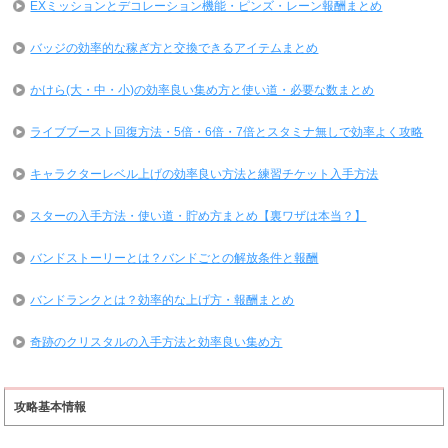
EXミッションとデコレーション機能・ピンズ・レーン報酬まとめ
バッジの効率的な稼ぎ方と交換できるアイテムまとめ
かけら(大・中・小)の効率良い集め方と使い道・必要な数まとめ
ライブブースト回復方法・5倍・6倍・7倍とスタミナ無しで効率よく攻略
キャラクターレベル上げの効率良い方法と練習チケット入手方法
スターの入手方法・使い道・貯め方まとめ【裏ワザは本当？】
バンドストーリーとは？バンドごとの解放条件と報酬
バンドランクとは？効率的な上げ方・報酬まとめ
奇跡のクリスタルの入手方法と効率良い集め方
攻略基本情報