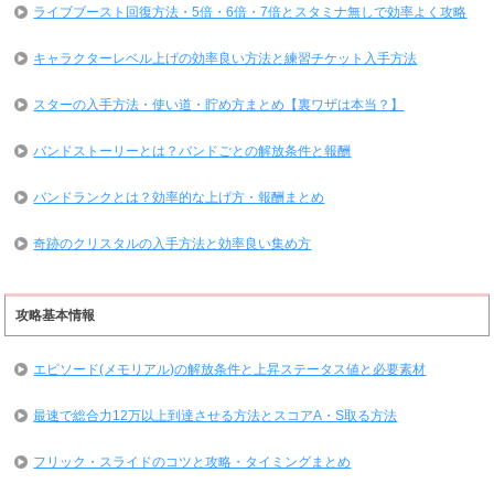
ライブブースト回復方法・5倍・6倍・7倍とスタミナ無しで効率よく攻略
キャラクターレベル上げの効率良い方法と練習チケット入手方法
スターの入手方法・使い道・貯め方まとめ【裏ワザは本当？】
バンドストーリーとは？バンドごとの解放条件と報酬
バンドランクとは？効率的な上げ方・報酬まとめ
奇跡のクリスタルの入手方法と効率良い集め方
攻略基本情報
エピソード(メモリアル)の解放条件と上昇ステータス値と必要素材
最速で総合力12万以上到達させる方法とスコアA・S取る方法
フリック・スライドのコツと攻略・タイミングまとめ