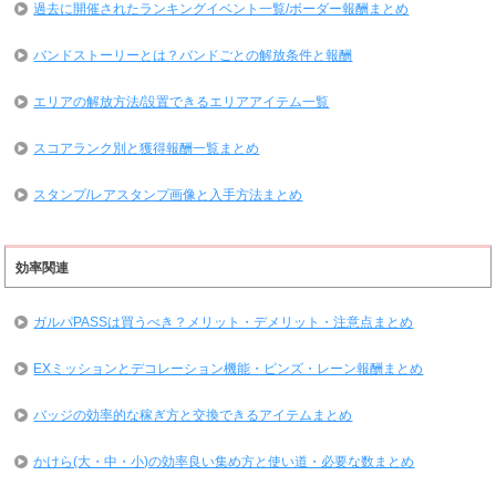
過去に開催されたランキングイベント一覧/ボーダー報酬まとめ
バンドストーリーとは？バンドごとの解放条件と報酬
エリアの解放方法/設置できるエリアアイテム一覧
スコアランク別と獲得報酬一覧まとめ
スタンプ/レアスタンプ画像と入手方法まとめ
効率関連
ガルパPASSは買うべき？メリット・デメリット・注意点まとめ
EXミッションとデコレーション機能・ピンズ・レーン報酬まとめ
バッジの効率的な稼ぎ方と交換できるアイテムまとめ
かけら(大・中・小)の効率良い集め方と使い道・必要な数まとめ