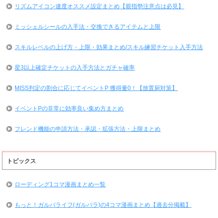
リズムアイコン速度オススメ設定まとめ【親指勢注意点は必見】
ミッシェルシールの入手法・交換できるアイテムと上限
スキルレベルの上げ方・上限・効果まとめ/スキル練習チケット入手方法
星3以上確定チケットの入手方法とガチャ確率
MISS判定の割合に応じてイベントP 獲得量0！【放置厨対策】
イベントPの非常に効率良い集め方まとめ
フレンド機能の申請方法・承認・拡張方法・上限まとめ
トピックス
ローディング1コマ漫画まとめ一覧
もっと！ガルパライフ(ガルパラ)の4コマ漫画まとめ【過去分掲載】