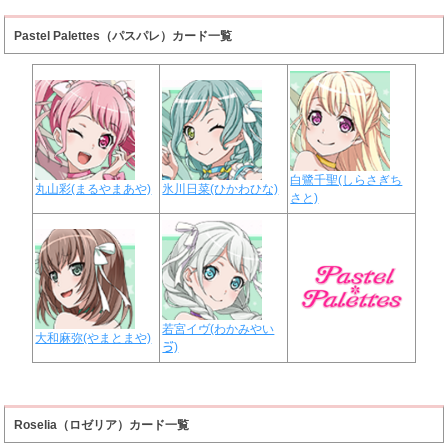
Pastel Palettes（パスパレ）カード一覧
白鷺千聖(しらさぎち
丸山彩(まるやまあや)
氷川日菜(ひかわひな)
さと)
若宮イヴ(わかみやい
大和麻弥(やまとまや)
ゔ)
Roselia（ロゼリア）カード一覧