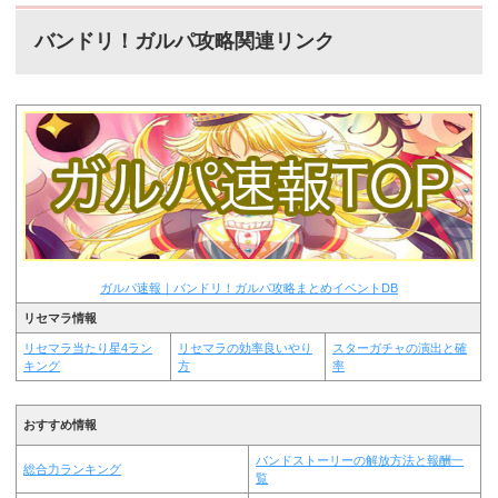
バンドリ！ガルパ攻略関連リンク
ガルパ速報｜バンドリ！ガルパ攻略まとめイベントDB
リセマラ情報
リセマラ当たり星4ラン
リセマラの効率良いやり
スターガチャの演出と確
キング
方
率
おすすめ情報
バンドストーリーの解放方法と報酬一
総合力ランキング
覧