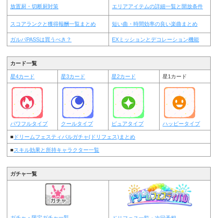
放置厨・切断厨対策
エリアアイテムの詳細一覧と開放条件
スコアランクと獲得報酬一覧まとめ
短い曲・時間効率の良い楽曲まとめ
ガルパPASSは買うべき？
EXミッションとデコレーション機能
カード一覧
星4カード
星3カード
星2カード
星1カード
パワフルタイプ
クールタイプ
ピュアタイプ
ハッピータイプ
■
ドリームフェスティバルガチャ(ドリフェス)まとめ
■
スキル効果と所持キャラクター一覧
ガチャ一覧
ガチャ・限定ガチャ一覧
ドリフェス一覧・次回予想