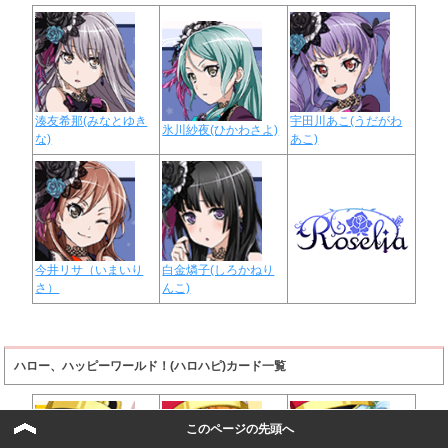
湊友希那(みなとゆき
宇田川あこ(うだがわ
氷川紗夜(ひかわさよ)
な)
あこ)
今井リサ（いまいり
白金燐子(しろかねり
さ）
んこ)
ハロー、ハッピーワールド！(ハロハピ)カード一覧
このページの先頭へ