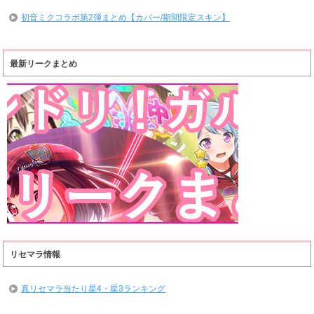
初音ミクコラボ第2弾まとめ【カバー/期間限定スキン】
最新リークまとめ
リセマラ情報
真リセマラ当たり星4・星3ランキング