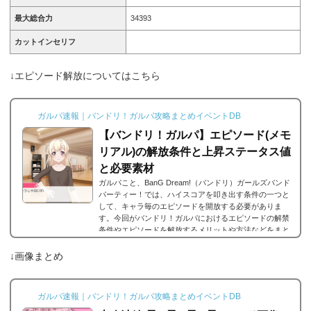
最大総合力
34393
カットインセリフ
↓エピソード解放についてはこちら
ガルパ速報｜バンドリ！ガルパ攻略まとめイベントDB
【バンドリ！ガルパ】エピソード(メモ
リアル)の解放条件と上昇ステータス値
と必要素材
ガルパこと、BanG Dream!（バンドリ）ガールズバンド
パーティー！では、ハイスコアを叩き出す条件の一つと
して、キャラ毎のエピソードを開放する必要がありま
す。今回がバンドリ！ガルパにおけるエピソードの解禁
条件やエピソードを解放するメリットや方法などをまと
めました。エピソードとは？エピソードとは、各キャラ
に用意されているもので、各キャラのそのエピソードタ
↓画像まとめ
イトルに因んだメンバー独自の話を見ることができま
す。エピソードは各キャラクターの詳細にあり、解放す
ることでそのタイトルに纏わるエピソードを視聴できる
ガルパ速報｜バンドリ！ガルパ攻略まとめイベントDB
よ...