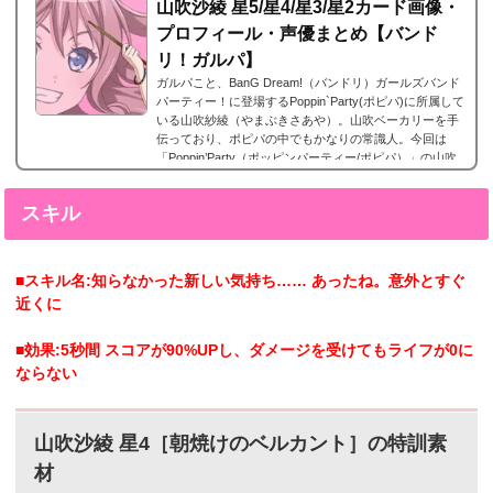
山吹沙綾 星5/星4/星3/星2カード画像・
プロフィール・声優まとめ【バンド
リ！ガルパ】
ガルパこと、BanG Dream!（バンドリ）ガールズバンド
パーティー！に登場するPoppin`Party(ポピパ)に所属して
いる山吹紗綾（やまぶきさあや）。山吹ベーカリーを手
伝っており、ポピパの中でもかなりの常識人。今回は
「Poppin’Party（ポッピンパーティー/ポピパ）」の山吹
彩綾（やまぶきさあや）の声優やプロフィール、そして
レアリティー別カード画像のまとめになります。山吹 沙
スキル
綾（やまぶきさあや） 星5カードまとめ山吹紗綾（やま
ぶきさあや）の星5カードまとめです。山吹沙綾 星5［賑
わいの橋の上で］特訓前特訓後2023年8月31日追加...
■スキル名:知らなかった新しい気持ち…… あったね。意外とすぐ
近くに
■効果:5秒間 スコアが90%UPし、ダメージを受けてもライフが0に
ならない
山吹沙綾 星4［朝焼けのベルカント］の特訓素
材