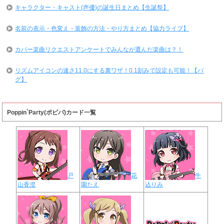
キャラクター・キャスト(声優)の誕生日まとめ【生誕祭】
名前の表示・色変え・装飾の方法・やり方まとめ【協力ライブ】
カバー楽曲リクエストアンケートでみんなが選んだ楽曲は？！
リズムアイコンの速さ11.0にする裏ワザ！0.1刻みで設定も可能！【バ
グ】
Poppin`Party(ポピパ)カード一覧
戸
花
牛
山香澄
園たえ
込りみ