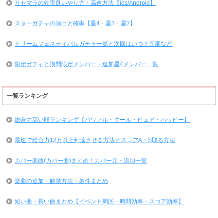
リセマラの効率良いやり方・高速方法【ios/Android】
スターガチャの演出と確率【星4・星3・星2】
ドリームフェスティバルガチャ一覧と次回はいつ？周期など
限定ガチャと期間限定メンバー・追加星4メンバー一覧
一覧ランキング
総合力高い順ランキング【パワフル・クール・ピュア・ハッピー】
最速で総合力12万以上到達させる方法とスコアA・S取る方法
カバー楽曲(カバー曲)まとめ！カバー元・追加一覧
楽曲の追加・解禁方法・条件まとめ
短い曲・長い曲まとめ【イベント周回・時間効率・スコア効率】