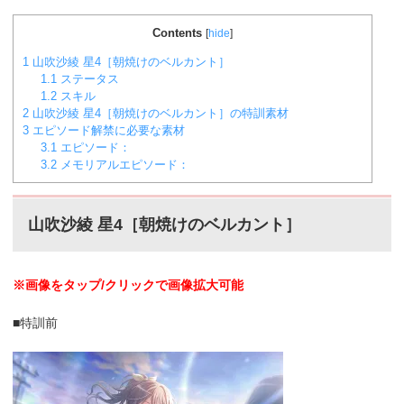
Contents
[
hide
]
1
山吹沙綾 星4［朝焼けのベルカント］
1.1
ステータス
1.2
スキル
2
山吹沙綾 星4［朝焼けのベルカント］の特訓素材
3
エピソード解禁に必要な素材
3.1
エピソード：
3.2
メモリアルエピソード：
山吹沙綾 星4［朝焼けのベルカント］
※画像をタップ/クリックで画像拡大可能
■特訓前