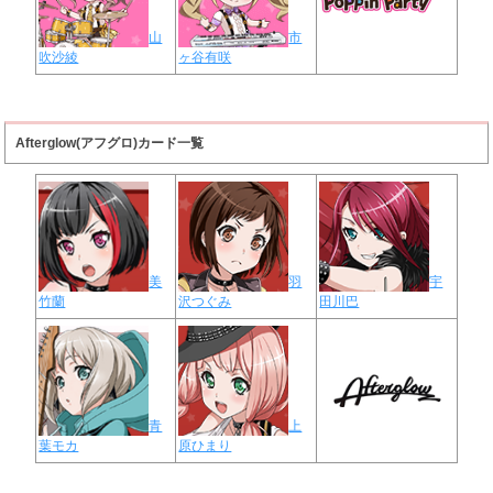
山
市
吹沙綾
ヶ谷有咲
Afterglow(アフグロ)カード一覧
美
羽
宇
竹蘭
沢つぐみ
田川巴
青
上
葉モカ
原ひまり