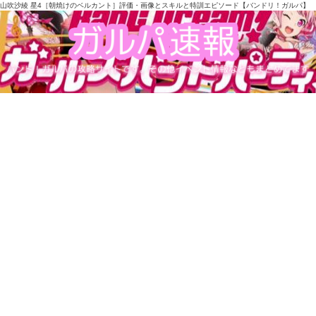
山吹沙綾 星4［朝焼けのベルカント］評価・画像とスキルと特訓エピソード【バンドリ！ガルパ】