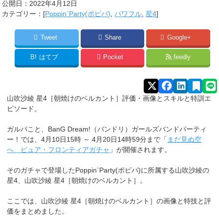
公開日：
2022年4月12日
カテゴリー：[
Poppin`Party(ポピパ)
,
パワフル
,
星4
]
Tweet
Share
Google+
B!
はてブ
Pocket
feedly
山吹沙綾 星4［朝焼けのベルカント］評価・画像とスキルと特訓エ
ピソード。
ガルパこと、BanG Dream!（バンドリ）ガールズバンドパーティ
ー！では、4月10日15時 ～ 4月20日14時59分まで「
まだ見ぬ空
へ ピュア・フロンティアガチャ
」が開催されます。
そのガチャで登場したPoppin`Party(ポピパ)に所属する山吹沙綾
の
星4、山吹沙綾 星4［朝焼けのベルカント］。
ここでは、山吹沙綾 星4［朝焼けのベルカント］の画像と特技と評
価をまとめました。