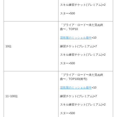
スキル練習チケット(プレミアム)×2
スター×500
「ブライア・ロード〜未だ見ぬ終
曲〜」TOP10
花咲屋のミッシェル最中
×10
練習チケット(プレミアム)×7
10位
スキル練習チケット(プレミアム)×2
スター×500
「ブライア・ロード〜未だ見ぬ終
曲〜」TOP100(称号)
花咲屋のミッシェル最中
×10
練習チケット(プレミアム)×7
11~100位
スキル練習チケット(プレミアム)×2
スター×500