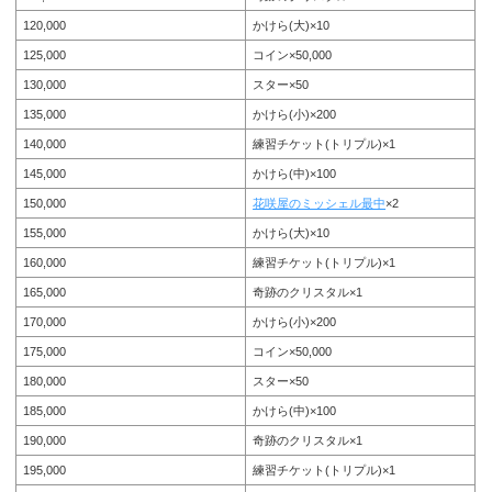
120,000
かけら(大)×10
125,000
コイン×50,000
130,000
スター×50
135,000
かけら(小)×200
140,000
練習チケット(トリプル)×1
145,000
かけら(中)×100
150,000
花咲屋のミッシェル最中
×2
155,000
かけら(大)×10
160,000
練習チケット(トリプル)×1
165,000
奇跡のクリスタル×1
170,000
かけら(小)×200
175,000
コイン×50,000
180,000
スター×50
185,000
かけら(中)×100
190,000
奇跡のクリスタル×1
195,000
練習チケット(トリプル)×1