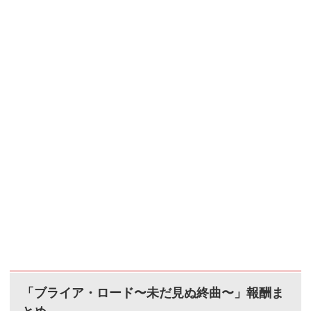
「ブライア・ロード〜未だ見ぬ終曲〜」報酬ま