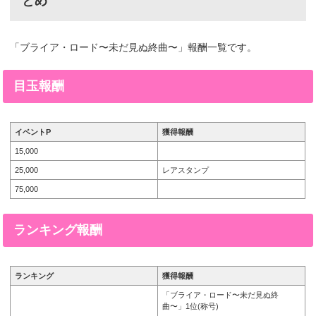
とめ
「ブライア・ロード〜未だ見ぬ終曲〜」報酬一覧です。
目玉報酬
イベントP
獲得報酬
15,000
25,000
レアスタンプ
75,000
ランキング報酬
ランキング
獲得報酬
「ブライア・ロード〜未だ見ぬ終
曲〜」1位(称号)