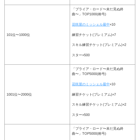
「ブライア・ロード〜未だ見ぬ終
曲〜」TOP1000(称号)
花咲屋のミッシェル最中
×10
練習チケット(プレミアム)×7
101位〜1000位
スキル練習チケット(プレミアム)×2
スター×500
「ブライア・ロード〜未だ見ぬ終
曲〜」TOP5000(称号)
花咲屋のミッシェル最中
×10
練習チケット(プレミアム)×7
1001位〜2000位
スキル練習チケット(プレミアム)×2
スター×500
「ブライア・ロード〜未だ見ぬ終
曲〜」TOP5000(称号)