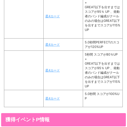
+
GREAT以下を出すまでは
スコアが95％ UP 、発動
星4カード
者のバンド編成がクール
のみの場合はGREAT以下
を出すまでスコアが115%
UP
5.0秒間PERFECTのスコ
星4カード
アが120%UP
5秒間 スコアが80％UP
+
GREAT以下を出すまでは
スコアが95％ UP 、発動
星4カード
者のバンド編成がクール
のみの場合はGREAT以下
を出すまでスコアが115%
UP
5.0秒間 スコアが100%U
星4カード
P
獲得イベントP情報