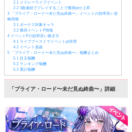
2.1
メドレーライブイベント
2.2
3曲連続でプレイすることで獲得ptが上昇
3
「ブライア・ロード〜未だ見ぬ終曲〜」イベントの効率良い攻
略情報
3.1
ボーナス対象キャラ
3.2
獲得イベントP情報
4
イベントPの効率良い稼ぎ方
4.1
ライブブーストでイベントpt倍増
4.2
イベント楽曲
5
「ブライア・ロード〜未だ見ぬ終曲〜」報酬まとめ
5.1
目玉報酬
5.2
ランキング報酬
5.3
累計報酬
「ブライア・ロード〜未だ見ぬ終曲〜」詳細