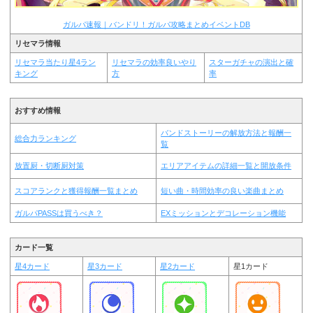
ガルパ速報｜バンドリ！ガルパ攻略まとめイベントDB
リセマラ情報
リセマラ当たり星4ラン
リセマラの効率良いやり
スターガチャの演出と確
キング
方
率
おすすめ情報
バンドストーリーの解放方法と報酬一
総合力ランキング
覧
放置厨・切断厨対策
エリアアイテムの詳細一覧と開放条件
スコアランクと獲得報酬一覧まとめ
短い曲・時間効率の良い楽曲まとめ
ガルパPASSは買うべき？
EXミッションとデコレーション機能
カード一覧
星4カード
星3カード
星2カード
星1カード