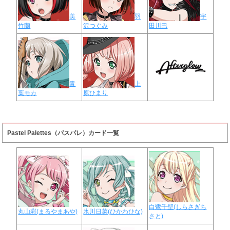
美
羽
宇
竹蘭
沢つぐみ
田川巴
青
上
葉モカ
原ひまり
Pastel Palettes（パスパレ）カード一覧
白鷺千聖(しらさぎち
丸山彩(まるやまあや)
氷川日菜(ひかわひな)
さと)