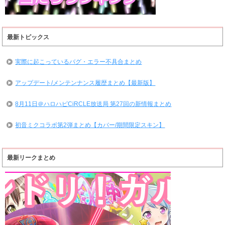
最新トピックス
実際に起こっているバグ・エラー不具合まとめ
アップデート/メンテンナンス履歴まとめ【最新版】
8月11日＠ハロハピCiRCLE放送局 第27回の新情報まとめ
初音ミクコラボ第2弾まとめ【カバー/期間限定スキン】
最新リークまとめ