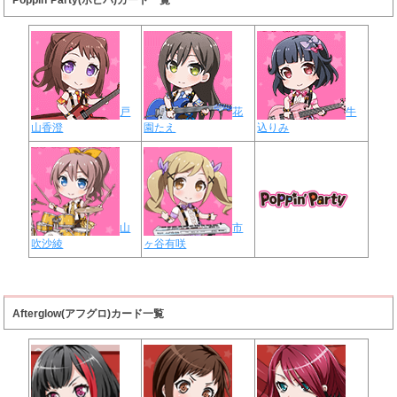
Poppin`Party(ポピパ)カード一覧
戸
花
牛
山香澄
園たえ
込りみ
山
市
吹沙綾
ヶ谷有咲
Afterglow(アフグロ)カード一覧