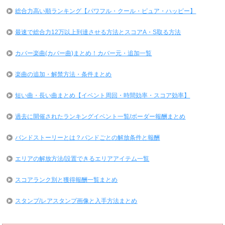
総合力高い順ランキング【パワフル・クール・ピュア・ハッピー】
最速で総合力12万以上到達させる方法とスコアA・S取る方法
カバー楽曲(カバー曲)まとめ！カバー元・追加一覧
楽曲の追加・解禁方法・条件まとめ
短い曲・長い曲まとめ【イベント周回・時間効率・スコア効率】
過去に開催されたランキングイベント一覧/ボーダー報酬まとめ
バンドストーリーとは？バンドごとの解放条件と報酬
エリアの解放方法/設置できるエリアアイテム一覧
スコアランク別と獲得報酬一覧まとめ
スタンプ/レアスタンプ画像と入手方法まとめ