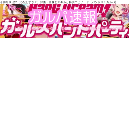
今井リサ 星2［心配しすぎ？］評価・画像とスキルと特訓エピソード【バンドリ！ガルパ】