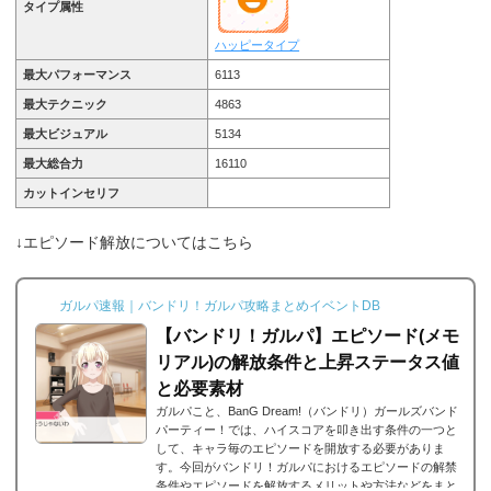
タイプ属性
ハッピータイプ
最大パフォーマンス
6113
最大テクニック
4863
最大ビジュアル
5134
最大総合力
16110
カットインセリフ
↓エピソード解放についてはこちら
ガルパ速報｜バンドリ！ガルパ攻略まとめイベントDB
【バンドリ！ガルパ】エピソード(メモ
リアル)の解放条件と上昇ステータス値
と必要素材
ガルパこと、BanG Dream!（バンドリ）ガールズバンド
パーティー！では、ハイスコアを叩き出す条件の一つと
して、キャラ毎のエピソードを開放する必要がありま
す。今回がバンドリ！ガルパにおけるエピソードの解禁
条件やエピソードを解放するメリットや方法などをまと