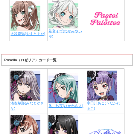
若宮イヴ(わかみやい
大和麻弥(やまとまや)
ゔ)
Roselia（ロゼリア）カード一覧
湊友希那(みなとゆき
宇田川あこ(うだがわ
氷川紗夜(ひかわさよ)
な)
あこ)