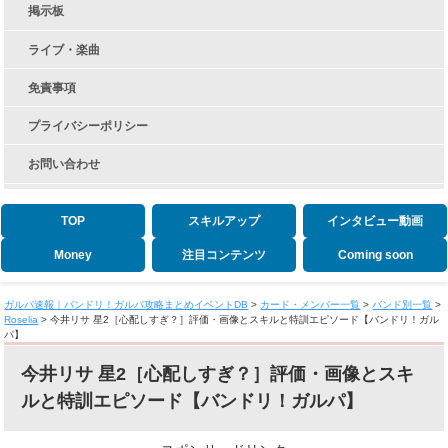
掲示板
ライブ・楽曲
免責事項
プライバシーポリシー
お問い合わせ
TOP
スキルアップ
インタビュー動画
Money
注目コンテンツ
Coming soon
ガルパ速報｜バンドリ！ガルパ攻略まとめイベントDB
>
カード・メンバー一覧
>
バンド別一覧
>
Roselia
>
今井リサ 星2［心配しすぎ？］評価・画像とスキルと特訓エピソード【バンドリ！ガル
パ】
今井リサ 星2［心配しすぎ？］評価・画像とスキ
ルと特訓エピソード【バンドリ！ガルパ】