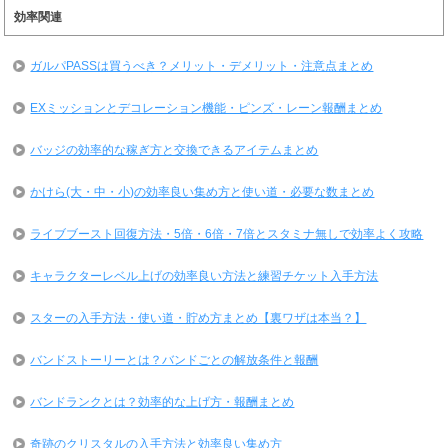
効率関連
ガルパPASSは買うべき？メリット・デメリット・注意点まとめ
EXミッションとデコレーション機能・ピンズ・レーン報酬まとめ
バッジの効率的な稼ぎ方と交換できるアイテムまとめ
かけら(大・中・小)の効率良い集め方と使い道・必要な数まとめ
ライブブースト回復方法・5倍・6倍・7倍とスタミナ無しで効率よく攻略
キャラクターレベル上げの効率良い方法と練習チケット入手方法
スターの入手方法・使い道・貯め方まとめ【裏ワザは本当？】
バンドストーリーとは？バンドごとの解放条件と報酬
バンドランクとは？効率的な上げ方・報酬まとめ
奇跡のクリスタルの入手方法と効率良い集め方