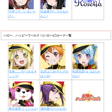
今井リサ（いまいり
白金燐子(しろかねり
さ）
んこ)
ハロー、ハッピーワールド！(ハロハピ)カード一覧
弦巻こころ(つるまき
北沢はぐみ(きたざわ
松原花音(まつばらか
こころ)
はぐみ)
のん)
奥沢美咲(ミッシェル)
瀬田薫(せたかおる)