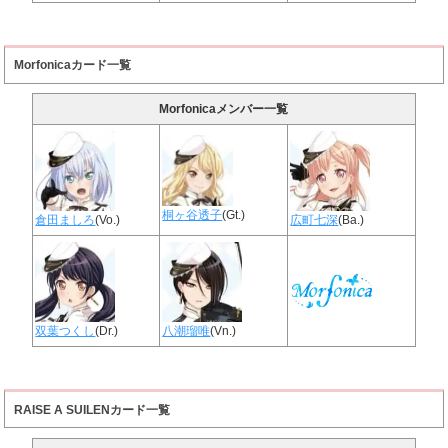
Morfonicaカード一覧
Morfonicaメンバー一覧
桐ヶ谷透子
(Gt.)
倉田ましろ
(Vo.)
広町七深
(Ba.)
双葉つくし
(Dr.)
八潮瑠唯
(Vn.)
RAISE A SUILENカード一覧