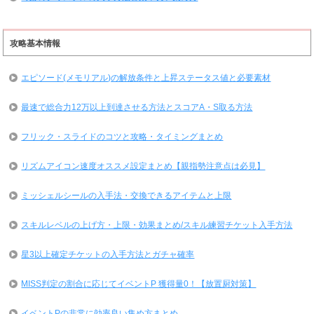
攻略基本情報
エピソード(メモリアル)の解放条件と上昇ステータス値と必要素材
最速で総合力12万以上到達させる方法とスコアA・S取る方法
フリック・スライドのコツと攻略・タイミングまとめ
リズムアイコン速度オススメ設定まとめ【親指勢注意点は必見】
ミッシェルシールの入手法・交換できるアイテムと上限
スキルレベルの上げ方・上限・効果まとめ/スキル練習チケット入手方法
星3以上確定チケットの入手方法とガチャ確率
MISS判定の割合に応じてイベントP 獲得量0！【放置厨対策】
イベントPの非常に効率良い集め方まとめ