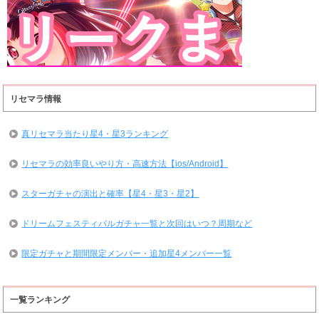
リセマラ情報
真リセマラ当たり星4・星3ランキング
リセマラの効率良いやり方・高速方法【ios/Android】
スターガチャの演出と確率【星4・星3・星2】
ドリームフェスティバルガチャ一覧と次回はいつ？周期など
限定ガチャと期間限定メンバー・追加星4メンバー一覧
一覧ランキング