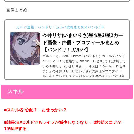
めました。エピソードとは？エピソードとは、各キャラ
に用意されているもので、各キャラのそのエピソードタ
↓画像まとめ
イトルに因んだメンバー独自の話を見ることができま
す。エピソードは各キャラクターの詳細にあり、解放す
ることでそのタイトルに纏わるエピソードを視聴できる
ガルパ速報｜バンドリ！ガルパ攻略まとめイベントDB
よ...
今井リサ(いまいりさ)星4/星3/星2カー
ド画像・声優・プロフィールまとめ
【バンドリ！ガルパ】
ガルパこと、BanG Dream!（バンドリ）ガールズバンド
パーティー！に登場するRoselia（ロゼリア）に所属して
いる今井リサ（いまいりさ）。今回は「Roselia（ロゼリ
ア）」の今井リサ（いまいりさ）の声優やプロフィー
ル、そしてレアリティー別カード画像のまとめになりま
す。今井リサ(いまいりさ)星5カードまとめ今井リサ(い
まいりさ)の星5カードまとめです。今井リサ 星5［もう
スキル
制服を着ない朝］特訓前特訓後2023年3月16日追加。今
井リサの星5。 今井リサ（いまいりさ）星4カードまとめ
今井リサ（いまいりさ）の星4カードまとめです。 今...
■スキル名:心配？ おせっかい？
■効果:BAD以下でもライフが減少しなくなり 、3秒間スコアが
10%UPする