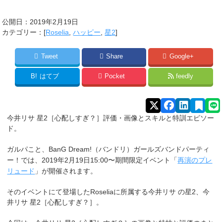
公開日：
2019年2月19日
カテゴリー：[
Roselia
,
ハッピー
,
星2
]
Tweet
Share
Google+
B!
はてブ
Pocket
feedly
今井リサ 星2［心配しすぎ？］評価・画像とスキルと特訓エピソー
ド。
ガルパこと、BanG Dream!（バンドリ）ガールズバンドパーティ
再演のプレ
ー！では、2019年2月19日15:00〜期間限定イベント「
リュード
」が開催されます。
そのイベントにて登場したRoseliaに所属する
今井リサ
の星2、今
井リサ 星2［心配しすぎ？］。