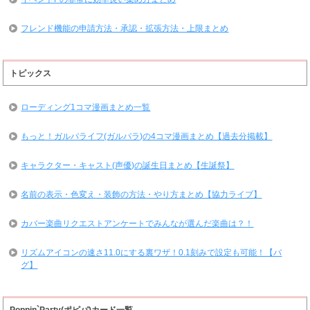
フレンド機能の申請方法・承認・拡張方法・上限まとめ
トピックス
ローディング1コマ漫画まとめ一覧
もっと！ガルパライフ(ガルパラ)の4コマ漫画まとめ【過去分掲載】
キャラクター・キャスト(声優)の誕生日まとめ【生誕祭】
名前の表示・色変え・装飾の方法・やり方まとめ【協力ライブ】
カバー楽曲リクエストアンケートでみんなが選んだ楽曲は？！
リズムアイコンの速さ11.0にする裏ワザ！0.1刻みで設定も可能！【バ
グ】