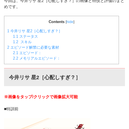
今回は、今井リサ 星2［心配しすぎ？］の画像と特技と評価のまと
めです。
Contents
[
hide
]
1
今井リサ 星2［心配しすぎ？］
1.1
ステータス
1.2
スキル
2
エピソード解禁に必要な素材
2.1
エピソード：
2.2
メモリアルエピソード：
今井リサ 星2［心配しすぎ？］
※画像をタップ/クリックで画像拡大可能
■特訓前