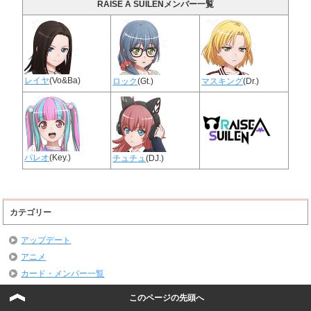
RAISE A SUILENメンバー一覧
レイヤ
(Vo&Ba)
ロック
(Gt.)
マスキング
(Dr.)
パレオ
(Key.)
チュチュ
(DJ.)
カテゴリー
アップデート
アニメ
カード・メンバー一覧
タイプ別一覧
このページの先頭へ
クール