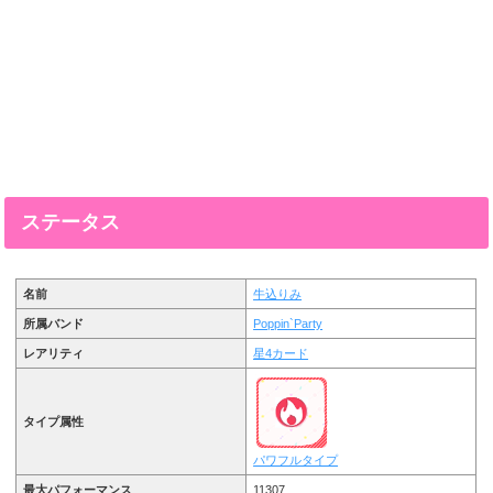
ステータス
名前
牛込りみ
所属バンド
Poppin`Party
レアリティ
星4カード
タイプ属性
パワフルタイプ
最大パフォーマンス
11307