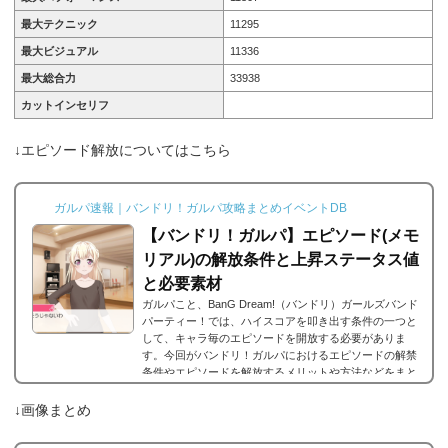
最大テクニック
11295
最大ビジュアル
11336
最大総合力
33938
カットインセリフ
↓エピソード解放についてはこちら
ガルパ速報｜バンドリ！ガルパ攻略まとめイベントDB
【バンドリ！ガルパ】エピソード(メモ
リアル)の解放条件と上昇ステータス値
と必要素材
ガルパこと、BanG Dream!（バンドリ）ガールズバンド
パーティー！では、ハイスコアを叩き出す条件の一つと
して、キャラ毎のエピソードを開放する必要がありま
す。今回がバンドリ！ガルパにおけるエピソードの解禁
条件やエピソードを解放するメリットや方法などをまと
めました。エピソードとは？エピソードとは、各キャラ
に用意されているもので、各キャラのそのエピソードタ
↓画像まとめ
イトルに因んだメンバー独自の話を見ることができま
す。エピソードは各キャラクターの詳細にあり、解放す