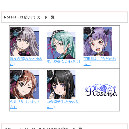
Roselia（ロゼリア）カード一覧
湊友希那(みなとゆき
宇田川あこ(うだがわ
氷川紗夜(ひかわさよ)
な)
あこ)
今井リサ（いまいり
白金燐子(しろかねり
さ）
んこ)