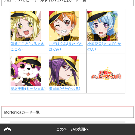
ハロー、ハッピーワールド！(ハロハピ)カード一覧
弦巻こころ(つるまき
北沢はぐみ(きたざわ
松原花音(まつばらか
こころ)
はぐみ)
のん)
奥沢美咲(ミッシェル)
瀬田薫(せたかおる)
Morfonicaカード一覧
Morfonicaメンバー一覧
このページの先頭へ