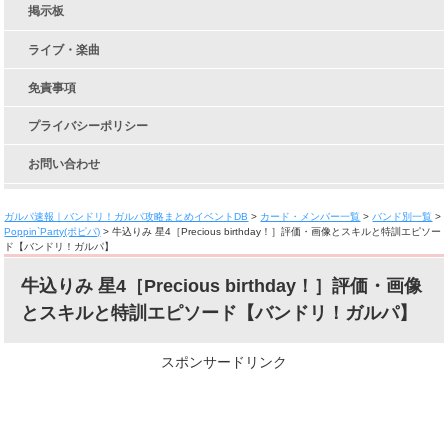
掲示板
ライブ・楽曲
免責事項
プライバシーポリシー
お問い合わせ
ガルパ速報｜バンドリ！ガルパ攻略まとめイベントDB
>
カード・メンバー一覧
>
バンド別一覧
>
Poppin`Party(ポピパ)
>
牛込りみ 星4［Precious birthday！］評価・画像とスキルと特訓エピソー
ド【バンドリ！ガルパ】
牛込りみ 星4［Precious birthday！］評価・画像
とスキルと特訓エピソード【バンドリ！ガルパ】
スポンサードリンク