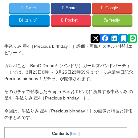
Tweet
Share
Google+
B!
はてブ
Pocket
feedly
牛込りみ 星4［Precious birthday！］評価・画像とスキルと特訓エ
ピソード。
ガルパこと、BanG Dream!（バンドリ）ガールズバンドパーティ
ー！では、3月23日0時 ～ 3月25日23時59分まで「りみ誕生日記念
Precious birthday！ガチャ」が開催されます。
そのガチャで登場したPoppin`Party(ポピパ)に所属する牛込りみ
の
星4、牛込りみ 星4［Precious birthday！］。
今回は、牛込りみ 星4［Precious birthday！］の画像と特技と評価
のまとめです。
Contents
[
hide
]