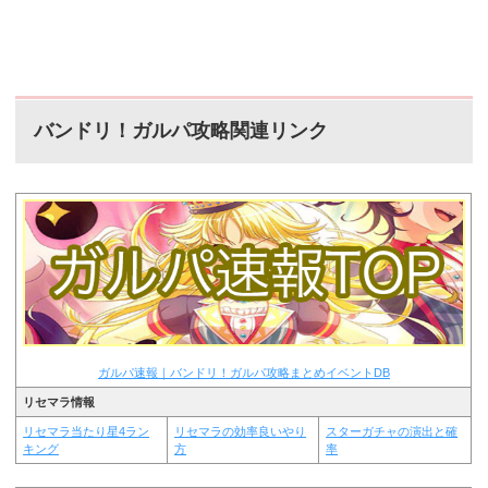
バンドリ！ガルパ攻略関連リンク
ガルパ速報｜バンドリ！ガルパ攻略まとめイベントDB
リセマラ情報
リセマラ当たり星4ラン
リセマラの効率良いやり
スターガチャの演出と確
キング
方
率