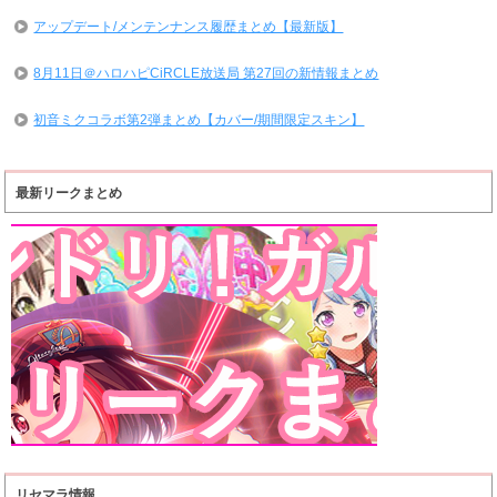
アップデート/メンテンナンス履歴まとめ【最新版】
8月11日＠ハロハピCiRCLE放送局 第27回の新情報まとめ
初音ミクコラボ第2弾まとめ【カバー/期間限定スキン】
最新リークまとめ
リセマラ情報