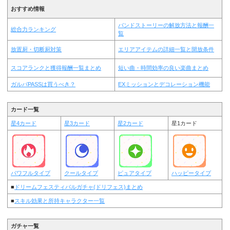
おすすめ情報
バンドストーリーの解放方法と報酬一
総合力ランキング
覧
放置厨・切断厨対策
エリアアイテムの詳細一覧と開放条件
スコアランクと獲得報酬一覧まとめ
短い曲・時間効率の良い楽曲まとめ
ガルパPASSは買うべき？
EXミッションとデコレーション機能
カード一覧
星4カード
星3カード
星2カード
星1カード
パワフルタイプ
クールタイプ
ピュアタイプ
ハッピータイプ
■
ドリームフェスティバルガチャ(ドリフェス)まとめ
■
スキル効果と所持キャラクター一覧
ガチャ一覧