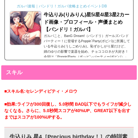
ることでそのタイトルに纏わるエピソードを視聴できる
ガルパ速報｜バンドリ！ガルパ攻略まとめイベントDB
よ...
牛込りみ(りみりん)星5/星4/星3星2カー
ド画像・プロフィール・声優まとめ
【バンドリ！ガルパ】
ガルパこと、BanG Dream!（バンドリ）ガールズバンド
パーティー！に登場するPoppin`Party(ポピパ)に所属して
いる牛込りみ(うしごめりみ)。恥ずかしがり屋だけど、
姉のゆりの影響で楽器を始め、チョココロネが大好き！
今回は「Poppin’Party（ポッピンパーティー/ポピパ）」
の牛込りみ(うしごめりみ)の声優やプロフィール、そし
てレアリティー別カード画像のまとめになります。牛込
スキル
りみ(うしごめりみ) 星5カードまとめ牛込りみ(うしごめ
りみ)の星5カードまとめです。牛込りみ 星5［水面に映
る心］特訓前特訓後2023年8月31日追加。初期の...
■スキル名:セレンディピティ・メロウ
■効果:ライフが300回復し、5.0秒間 BAD以下でもライフが減少し
なくなる。さらに、5.0秒間スコアが40%UP、GREAT以下を出す
まではスコアが100%UPする。
牛込りみ 星4［Precious birthday！］の特訓素