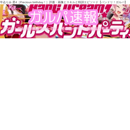
牛込りみ 星4［Precious birthday！］評価・画像とスキルと特訓エピソード【バンドリ！ガルパ】