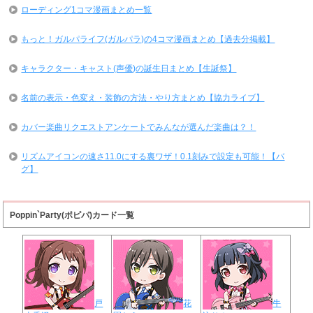
ローディング1コマ漫画まとめ一覧
もっと！ガルパライフ(ガルパラ)の4コマ漫画まとめ【過去分掲載】
キャラクター・キャスト(声優)の誕生日まとめ【生誕祭】
名前の表示・色変え・装飾の方法・やり方まとめ【協力ライブ】
カバー楽曲リクエストアンケートでみんなが選んだ楽曲は？！
リズムアイコンの速さ11.0にする裏ワザ！0.1刻みで設定も可能！【バ
グ】
Poppin`Party(ポピパ)カード一覧
戸
花
牛