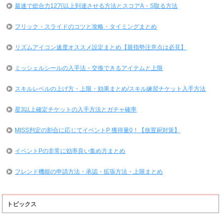
最速で総合力12万以上到達させる方法とスコアA・S取る方法
フリック・スライドのコツと攻略・タイミングまとめ
リズムアイコン速度オススメ設定まとめ【親指勢注意点は必見】
ミッシェルシールの入手法・交換できるアイテムと上限
スキルレベルの上げ方・上限・効果まとめ/スキル練習チケット入手方法
星3以上確定チケットの入手方法とガチャ確率
MISS判定の割合に応じてイベントP 獲得量0！【放置厨対策】
イベントPの非常に効率良い集め方まとめ
フレンド機能の申請方法・承認・拡張方法・上限まとめ
トピックス