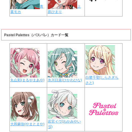
青
上
葉モカ
原ひまり
Pastel Palettes（パスパレ）カード一覧
白鷺千聖(しらさぎち
丸山彩(まるやまあや)
氷川日菜(ひかわひな)
さと)
若宮イヴ(わかみやい
大和麻弥(やまとまや)
ゔ)