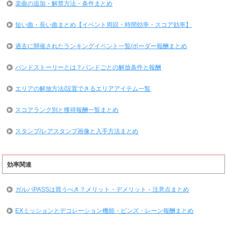
楽曲の追加・解禁方法・条件まとめ
短い曲・長い曲まとめ【イベント周回・時間効率・スコア効率】
過去に開催されたランキングイベント一覧/ボーダー報酬まとめ
バンドストーリーとは？バンドごとの解放条件と報酬
エリアの解放方法/設置できるエリアアイテム一覧
スコアランク別と獲得報酬一覧まとめ
スタンプ/レアスタンプ画像と入手方法まとめ
効率関連
ガルパPASSは買うべき？メリット・デメリット・注意点まとめ
EXミッションとデコレーション機能・ピンズ・レーン報酬まとめ