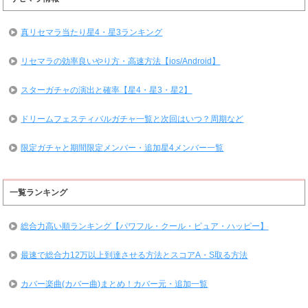
真リセマラ当たり星4・星3ランキング
リセマラの効率良いやり方・高速方法【ios/Android】
スターガチャの演出と確率【星4・星3・星2】
ドリームフェスティバルガチャ一覧と次回はいつ？周期など
限定ガチャと期間限定メンバー・追加星4メンバー一覧
一覧ランキング
総合力高い順ランキング【パワフル・クール・ピュア・ハッピー】
最速で総合力12万以上到達させる方法とスコアA・S取る方法
カバー楽曲(カバー曲)まとめ！カバー元・追加一覧