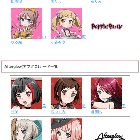
山香澄
園たえ
込りみ
山
市
吹沙綾
ヶ谷有咲
Afterglow(アフグロ)カード一覧
美
羽
宇
竹蘭
沢つぐみ
田川巴