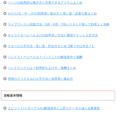
バッジの効率的な稼ぎ方と交換できるアイテムまとめ
かけら(大・中・小)の効率良い集め方と使い道・必要な数まとめ
ライブブースト回復方法・5倍・6倍・7倍とスタミナ無しで効率よく攻略
キャラクターレベル上げの効率良い方法と練習チケット入手方法
スターの入手方法・使い道・貯め方まとめ【裏ワザは本当？】
バンドストーリーとは？バンドごとの解放条件と報酬
バンドランクとは？効率的な上げ方・報酬まとめ
奇跡のクリスタルの入手方法と効率良い集め方
攻略基本情報
エピソード(メモリアル)の解放条件と上昇ステータス値と必要素材