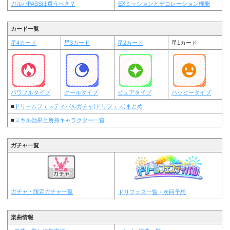
ガルパPASSは買うべき？
EXミッションとデコレーション機能
カード一覧
星4カード
星3カード
星2カード
星1カード
パワフルタイプ
クールタイプ
ピュアタイプ
ハッピータイプ
■
ドリームフェスティバルガチャ(ドリフェス)まとめ
■
スキル効果と所持キャラクター一覧
ガチャ一覧
ガチャ・限定ガチャ一覧
ドリフェス一覧・次回予想
楽曲情報