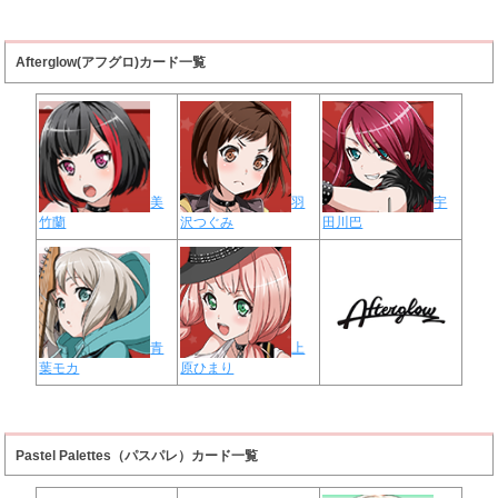
Afterglow(アフグロ)カード一覧
美
羽
宇
竹蘭
沢つぐみ
田川巴
青
上
葉モカ
原ひまり
Pastel Palettes（パスパレ）カード一覧