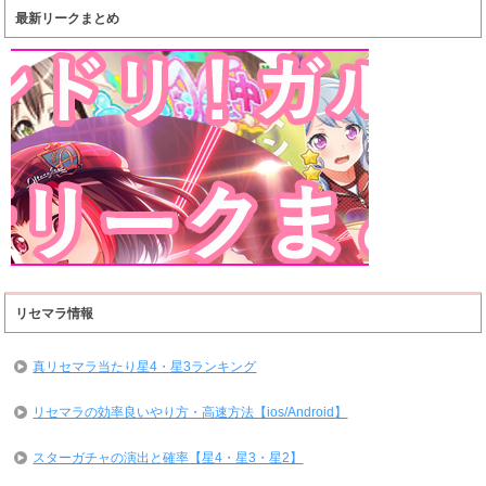
最新リークまとめ
リセマラ情報
真リセマラ当たり星4・星3ランキング
リセマラの効率良いやり方・高速方法【ios/Android】
スターガチャの演出と確率【星4・星3・星2】