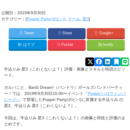
公開日：
2019年9月30日
カテゴリー：[
Poppin`Party(ポピパ)
,
クール
,
星3
]
Tweet
Share
Google+
B!
はてブ
Pocket
feedly
牛込りみ 星3［こわくないよ？］評価・画像とスキルと特訓エピソ
ード。
ガルパこと、BanG Dream!（バンドリ）ガールズバンドパーティ
ー！では、2019年9月30日15:00〜イベント「
Poppin’ハロウィンパ
レード♪
」で登場したPoppin`Party(ポピパ)に所属する牛込りみ
の
星3、牛込りみ 星3［こわくないよ？］。
今回は、牛込りみ 星3［こわくないよ？］の画像と特技と評価のま
とめです。