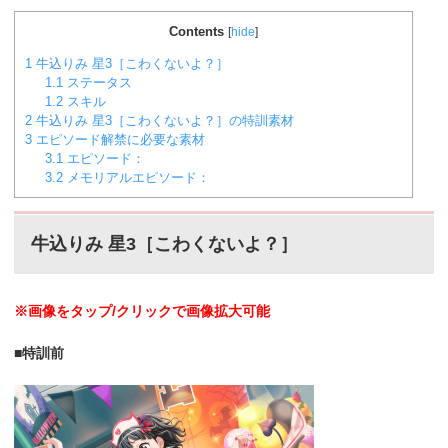
Contents
[
hide
]
1
牛込りみ 星3［こわくないよ？］
1.1
ステータス
1.2
スキル
2
牛込りみ 星3［こわくないよ？］の特訓素材
3
エピソード解禁に必要な素材
3.1
エピソード：
3.2
メモリアルエピソード：
牛込りみ 星3［こわくないよ？］
※画像をタップ/クリックで画像拡大可能
■特訓前