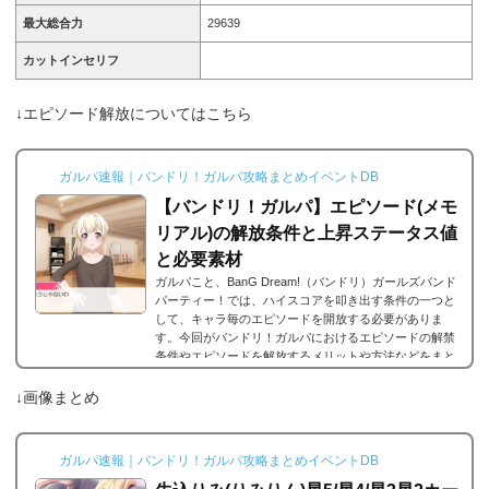
最大総合力
29639
カットインセリフ
↓エピソード解放についてはこちら
ガルパ速報｜バンドリ！ガルパ攻略まとめイベントDB
【バンドリ！ガルパ】エピソード(メモ
リアル)の解放条件と上昇ステータス値
と必要素材
ガルパこと、BanG Dream!（バンドリ）ガールズバンド
パーティー！では、ハイスコアを叩き出す条件の一つと
して、キャラ毎のエピソードを開放する必要がありま
す。今回がバンドリ！ガルパにおけるエピソードの解禁
条件やエピソードを解放するメリットや方法などをまと
めました。エピソードとは？エピソードとは、各キャラ
に用意されているもので、各キャラのそのエピソードタ
↓画像まとめ
イトルに因んだメンバー独自の話を見ることができま
す。エピソードは各キャラクターの詳細にあり、解放す
ることでそのタイトルに纏わるエピソードを視聴できる
ガルパ速報｜バンドリ！ガルパ攻略まとめイベントDB
よ...