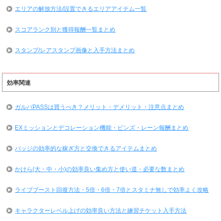
エリアの解放方法/設置できるエリアアイテム一覧
スコアランク別と獲得報酬一覧まとめ
スタンプ/レアスタンプ画像と入手方法まとめ
効率関連
ガルパPASSは買うべき？メリット・デメリット・注意点まとめ
EXミッションとデコレーション機能・ピンズ・レーン報酬まとめ
バッジの効率的な稼ぎ方と交換できるアイテムまとめ
かけら(大・中・小)の効率良い集め方と使い道・必要な数まとめ
ライブブースト回復方法・5倍・6倍・7倍とスタミナ無しで効率よく攻略
キャラクターレベル上げの効率良い方法と練習チケット入手方法