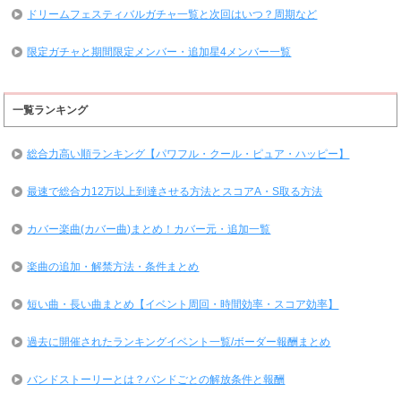
ドリームフェスティバルガチャ一覧と次回はいつ？周期など
限定ガチャと期間限定メンバー・追加星4メンバー一覧
一覧ランキング
総合力高い順ランキング【パワフル・クール・ピュア・ハッピー】
最速で総合力12万以上到達させる方法とスコアA・S取る方法
カバー楽曲(カバー曲)まとめ！カバー元・追加一覧
楽曲の追加・解禁方法・条件まとめ
短い曲・長い曲まとめ【イベント周回・時間効率・スコア効率】
過去に開催されたランキングイベント一覧/ボーダー報酬まとめ
バンドストーリーとは？バンドごとの解放条件と報酬