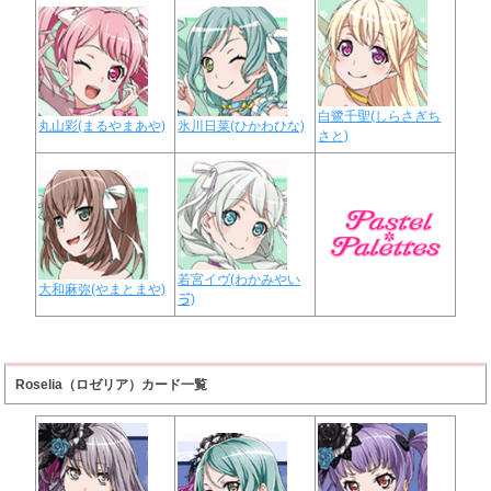
白鷺千聖(しらさぎち
丸山彩(まるやまあや)
氷川日菜(ひかわひな)
さと)
若宮イヴ(わかみやい
大和麻弥(やまとまや)
ゔ)
Roselia（ロゼリア）カード一覧