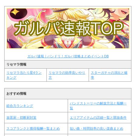
ガルパ速報｜バンドリ！ガルパ攻略まとめイベントDB
リセマラ情報
リセマラ当たり星4ラン
リセマラの効率良いやり
スターガチャの演出と確
キング
方
率
おすすめ情報
バンドストーリーの解放方法と報酬一
総合力ランキング
覧
放置厨・切断厨対策
エリアアイテムの詳細一覧と開放条件
スコアランクと獲得報酬一覧まとめ
短い曲・時間効率の良い楽曲まとめ