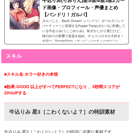
牛込りみ(りみりん)星5/星4/星3星2カー
ド画像・プロフィール・声優まとめ
【バンドリ！ガルパ】
ガルパこと、BanG Dream!（バンドリ）ガールズバンド
パーティー！に登場するPoppin`Party(ポピパ)に所属して
いる牛込りみ(うしごめりみ)。恥ずかしがり屋だけど、
姉のゆりの影響で楽器を始め、チョココロネが大好き！
今回は「Poppin’Party（ポッピンパーティー/ポピパ）」
の牛込りみ(うしごめりみ)の声優やプロフィール、そし
てレアリティー別カード画像のまとめになります。牛込
スキル
りみ(うしごめりみ) 星5カードまとめ牛込りみ(うしごめ
りみ)の星5カードまとめです。牛込りみ 星5［水面に映
る心］特訓前特訓後2023年8月31日追加。初期の...
■スキル名:ホラー好きの本領
■効果:GOOD 以上がすべてPERFECTになり 、5秒間スコアが
20%UPする
牛込りみ 星3［こわくないよ？］の特訓素材
牛込りみ 星3［こわくないよ？］の特訓に必要な素材です。