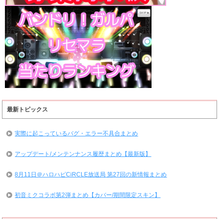
最新トピックス
実際に起こっているバグ・エラー不具合まとめ
アップデート/メンテンナンス履歴まとめ【最新版】
8月11日＠ハロハピCiRCLE放送局 第27回の新情報まとめ
初音ミクコラボ第2弾まとめ【カバー/期間限定スキン】