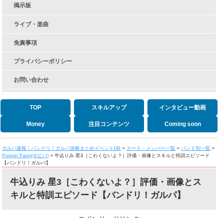
掲示板
ライブ・楽曲
免責事項
プライバシーポリシー
お問い合わせ
TOP
スキルアップ
インタビュー動画
Money
注目コンテンツ
Coming soon
ガルパ速報｜バンドリ！ガルパ攻略まとめイベントDB
>
カード・メンバー一覧
>
バンド別一覧
>
Poppin`Party(ポピパ)
>
牛込りみ 星3［こわくないよ？］評価・画像とスキルと特訓エピソード
【バンドリ！ガルパ】
牛込りみ 星3［こわくないよ？］評価・画像とス
キルと特訓エピソード【バンドリ！ガルパ】