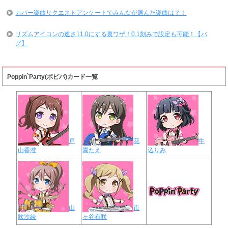
カバー楽曲リクエストアンケートでみんなが選んだ楽曲は？！
リズムアイコンの速さ11.0にする裏ワザ！0.1刻みで設定も可能！【バ
グ】
Poppin`Party(ポピパ)カード一覧
戸
花
牛
山香澄
園たえ
込りみ
山
市
吹沙綾
ヶ谷有咲