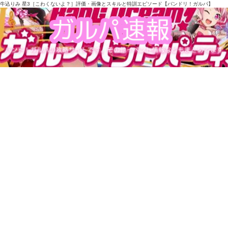
牛込りみ 星3［こわくないよ？］評価・画像とスキルと特訓エピソード【バンドリ！ガルパ】