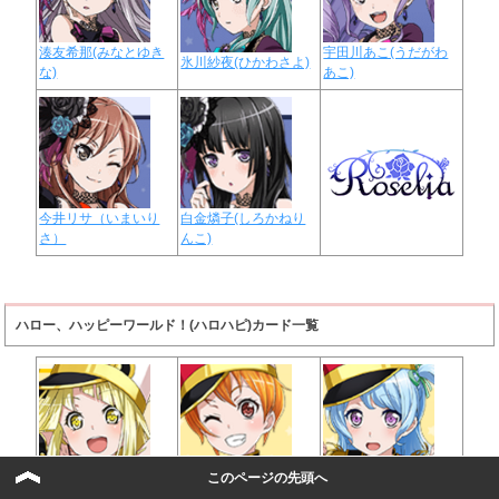
湊友希那(みなとゆき
宇田川あこ(うだがわ
氷川紗夜(ひかわさよ)
な)
あこ)
今井リサ（いまいり
白金燐子(しろかねり
さ）
んこ)
ハロー、ハッピーワールド！(ハロハピ)カード一覧
このページの先頭へ
弦巻こころ(つるまき
北沢はぐみ(きたざわ
松原花音(まつばらか