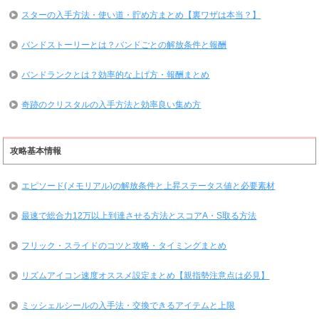
スターの入手方法・使い道・貯め方まとめ【裏ワザは本当？】
バンドストーリーとは？バンドごとの解放条件と報酬
バンドランクとは？効率的な上げ方・報酬まとめ
奇跡のクリスタルの入手方法と効率良い集め方
攻略基本情報
エピソード(メモリアル)の解放条件と上昇ステータス値と必要素材
最速で総合力12万以上到達させる方法とスコアA・S取る方法
フリック・スライドのコツと攻略・タイミングまとめ
リズムアイコン速度オススメ設定まとめ【親指勢注意点は必見】
ミッシェルシールの入手法・交換できるアイテムと上限