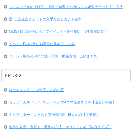
スキルレベルの上げ方・上限・効果まとめ/スキル練習チケット入手方法
星3以上確定チケットの入手方法とガチャ確率
MISS判定の割合に応じてイベントP 獲得量0！【放置厨対策】
イベントPの非常に効率良い集め方まとめ
フレンド機能の申請方法・承認・拡張方法・上限まとめ
トピックス
ローディング1コマ漫画まとめ一覧
もっと！ガルパライフ(ガルパラ)の4コマ漫画まとめ【過去分掲載】
キャラクター・キャスト(声優)の誕生日まとめ【生誕祭】
名前の表示・色変え・装飾の方法・やり方まとめ【協力ライブ】