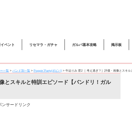
新イベント
リセマラ・ガチャ
ガルパ基本攻略
掲示板
ー一覧
>
バンド別一覧
>
Poppin`Party(ポピパ)
>
牛込りみ 星2［ 考え過ぎ？］評価・画像とスキ
画像とスキルと特訓エピソード【バンドリ！ガル
ポンサードリンク