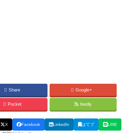
Share
Google+
Pocket
feedly
X
Facebook
LinkedIn
はてブ
LINE