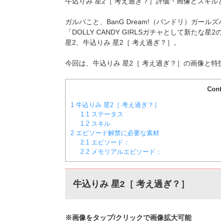
牛込りみ 星2［ 考え過ぎ？］評価・画像とスキ
ガルパこと、BanG Dream!（バンドリ）ガールズ
「DOLLY CANDY GIRLSガチャとして新たな星2
星2、牛込りみ 星2［ 考え過ぎ？］。
今回は、牛込りみ 星2［ 考え過ぎ？］の画像と
Cont
1
牛込りみ 星2［ 考え過ぎ？］
1.1
ステータス
1.2
スキル
2
エピソード解禁に必要な素材
2.1
エピソード：
2.2
メモリアルエピソード：
牛込りみ 星2［ 考え過ぎ？］
※画像をタップ/クリックで画像拡大可能