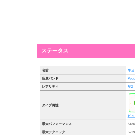
ステータス
名前
牛込
所属バンド
Popp
レアリティ
星2
タイプ属性
ピュ
最大パフォーマンス
5186
最大テクニック
5229