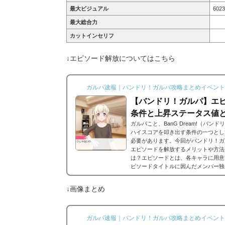
最大ビジュアル
6023
最大総合力
カットインセリフ
↓エピソード解放についてはこちら
ガルパ速報｜バンドリ！ガルパ攻略まとめイベント
【バンドリ！ガルパ】エピ
条件と上昇ステータス値
ガルパこと、BanG Dream!（バ
ハイスコアを叩き出す条件の一つとし
必要があります。今回がバンドリ！ガ
エピソードを解放するメリットや方法
は？エピソードとは、各キャラに用意
ピソードタイトルに因んだメンバー独
ードは各キャラクターの詳細にあり、
エピソードを視聴できるよ...
↓画像まとめ
ガルパ速報｜バンドリ！ガルパ攻略まとめイベント