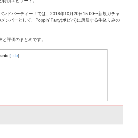
ルと特訓エピソード。
バンドパーティー！では、2018年10月20日15:00〜新規ガチャ
のメンバーとして、Poppin`Party(ポピパ)に所属する牛込りみ
の
特技と評価のまとめです。
ents
[
hide
]