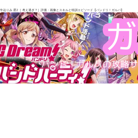
牛込りみ 星2［ 考え過ぎ？］評価・画像とスキルと特訓エピソード【バンドリ！ガルパ】