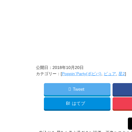
公開日：
2018年10月20日
カテゴリー：[
Poppin`Party(ポピパ)
,
ピュア
,
星2
]
Tweet
B!
はてブ