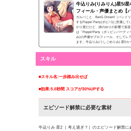
牛込りみ(りみりん)星5/星
フィール・声優まとめ【
ガルパこと、BanG Dream!（バ
するPoppin`Party(ポピパ)に所
がり屋だけど、姉のゆりの影響で楽器
は「Poppin’Party（ポッピンパー
み)の声優やプロフィール、そしてレ
ます。牛込りみ(うしごめりみ) 星5
5カードまとめです。牛込りみ 星5［水
31日追加。初期の...
スキル
■スキル名:一歩踏み出せば
■効果:5.0秒間 スコアが30%UPする
エピソード解禁に必要な素材
牛込りみ 星2［ 考え過ぎ？］のエピソード解禁