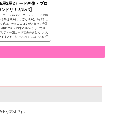
4/星3星2カード画像・プロ
バンドリ！ガルパ】
ンドリ）ガールズバンドパーティー！に登場
属している牛込りみ(うしごめりみ)。恥ずかし
を始め、チョココロネが大好き！今回
ティー/ポピパ）」の牛込りみ(うしごめり
アリティー別カード画像のまとめになり
カードまとめ牛込りみ(うしごめりみ)の星
面に映る心］特訓前特訓後2023年8月
に必要な素材です。