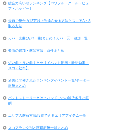
総合力高い順ランキング【パワフル・クール・ピュ
ア・ハッピー】
最速で総合力12万以上到達させる方法とスコアA・S
取る方法
カバー楽曲(カバー曲)まとめ！カバー元・追加一覧
楽曲の追加・解禁方法・条件まとめ
短い曲・長い曲まとめ【イベント周回・時間効率・
スコア効率】
過去に開催されたランキングイベント一覧/ボーダー
報酬まとめ
バンドストーリーとは？バンドごとの解放条件と報
酬
エリアの解放方法/設置できるエリアアイテム一覧
スコアランク別と獲得報酬一覧まとめ