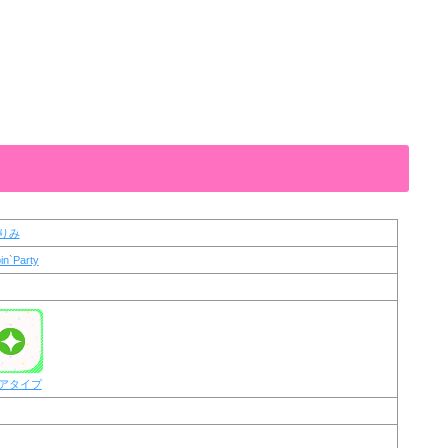
りみ
in`Party
アタイプ