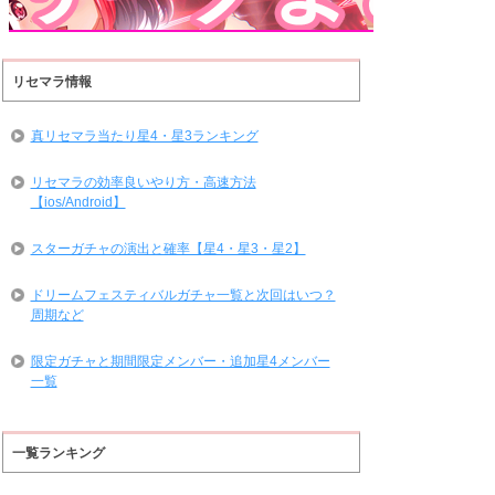
リセマラ情報
真リセマラ当たり星4・星3ランキング
リセマラの効率良いやり方・高速方法
【ios/Android】
スターガチャの演出と確率【星4・星3・星2】
ドリームフェスティバルガチャ一覧と次回はいつ？
周期など
限定ガチャと期間限定メンバー・追加星4メンバー
一覧
一覧ランキング