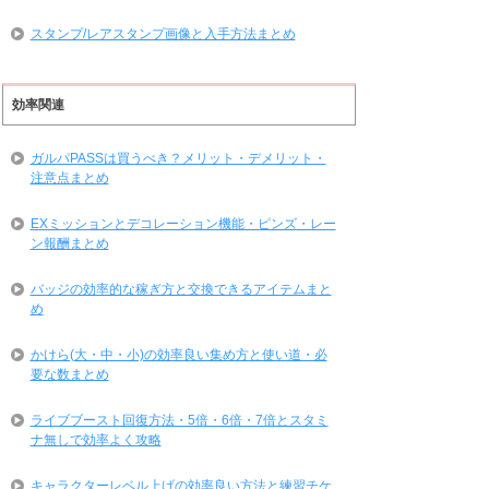
スタンプ/レアスタンプ画像と入手方法まとめ
効率関連
ガルパPASSは買うべき？メリット・デメリット・
注意点まとめ
EXミッションとデコレーション機能・ピンズ・レー
ン報酬まとめ
バッジの効率的な稼ぎ方と交換できるアイテムまと
め
かけら(大・中・小)の効率良い集め方と使い道・必
要な数まとめ
ライブブースト回復方法・5倍・6倍・7倍とスタミ
ナ無しで効率よく攻略
キャラクターレベル上げの効率良い方法と練習チケ