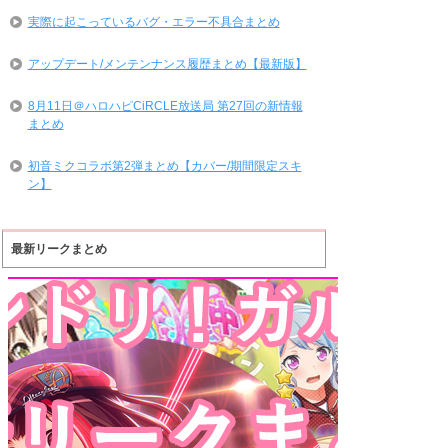
実際に起こっているバグ・エラー不具合まとめ
アップデート/メンテンナンス履歴まとめ【最新版】
8月11日＠ハロハピCiRCLE放送局 第27回の新情報
まとめ
初音ミクコラボ第2弾まとめ【カバー/期間限定スキ
ン】
最新リークまとめ