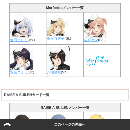
Morfonicaメンバー一覧
桐ヶ谷透子
(Gt.)
倉田ましろ
(Vo.)
広町七深
(Ba.)
双葉つくし
(Dr.)
八潮瑠唯
(Vn.)
RAISE A SUILENカード一覧
RAISE A SUILENメンバー一覧
このページの先頭へ