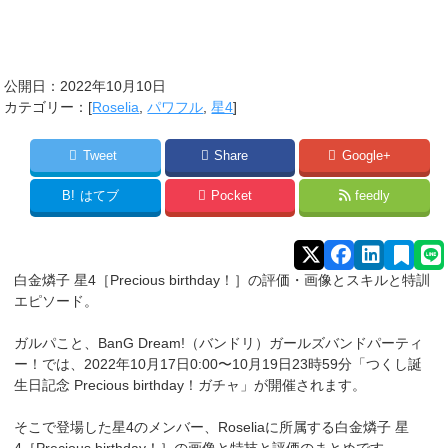
公開日：
2022年10月10日
カテゴリー：[
Roselia
,
パワフル
,
星4
]
Tweet
Share
Google+
B!
はてブ
Pocket
feedly
白金燐子 星4［
Precious birthday！
］の評価・画像とスキルと特訓
エピソード。
ガルパこと、BanG Dream!（バンドリ）ガールズバンドパーティ
ー！では、2022年10月17日0:00〜10月19日23時59分「
つくし
誕
生日記念 Precious birthday！ガチャ」が開催されます。
そこで登場した星4のメンバー、Roseliaに所属する白金燐子 星