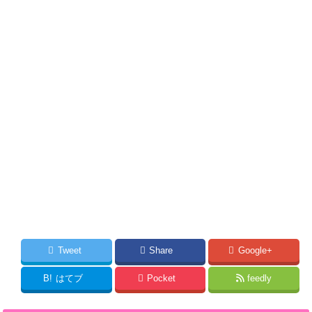
Tweet
Share
Google+
B!
はてブ
Pocket
feedly