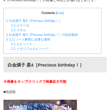
4［
Precious birthday！
］の画像と特技と評価のまとめです。
Contents
[
hide
]
1
白金燐子 星4［Precious birthday！］
1.1
ステータ
1.2
スキル
2
白金燐子 星4［Precious birthday！］の特訓素材
3
エピソード解禁に必要な素材
3.1
エピソード：
3.2
メモリアルエピソード：
白金燐子 星4［
Precious birthday！
］
※画像をタップ/クリックで画像拡大可能
■特訓前