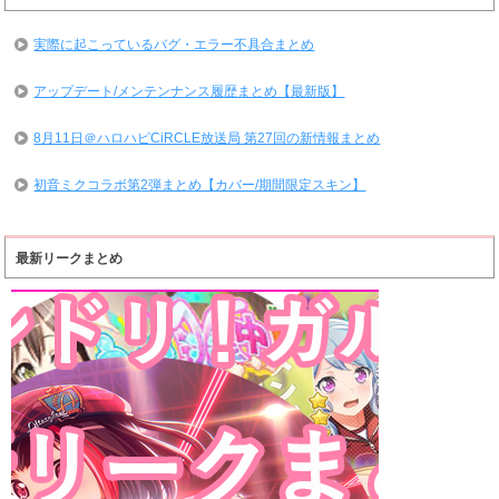
実際に起こっているバグ・エラー不具合まとめ
アップデート/メンテンナンス履歴まとめ【最新版】
8月11日＠ハロハピCiRCLE放送局 第27回の新情報まとめ
初音ミクコラボ第2弾まとめ【カバー/期間限定スキン】
最新リークまとめ