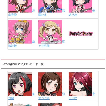
戸
花
牛
山香澄
園たえ
込りみ
山
市
吹沙綾
ヶ谷有咲
Afterglow(アフグロ)カード一覧
美
羽
宇
竹蘭
沢つぐみ
田川巴