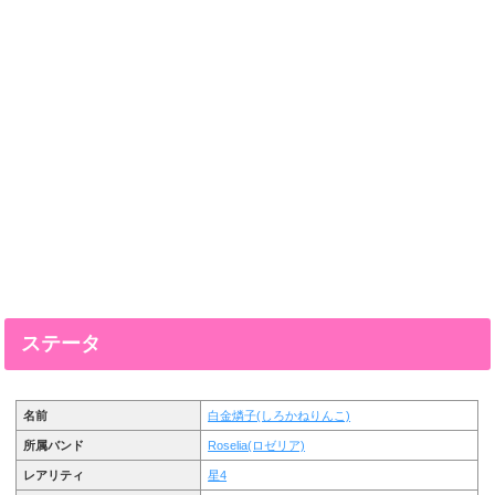
ステータ
名前
白金燐子(しろかねりんこ)
所属バンド
Roselia(ロゼリア)
レアリティ
星4