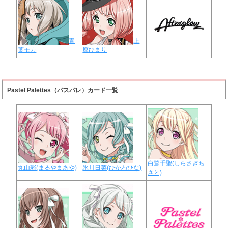
青
上
葉モカ
原ひまり
Pastel Palettes（パスパレ）カード一覧
白鷺千聖(しらさぎち
丸山彩(まるやまあや)
氷川日菜(ひかわひな)
さと)