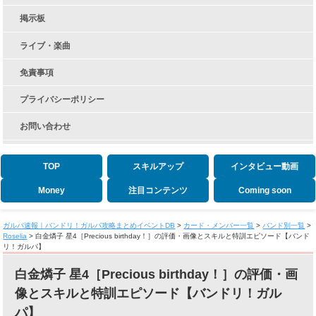
掲示板
ライブ・楽曲
免責事項
プライバシーポリシー
お問い合わせ
TOP
スキルアップ
インタビュー動画
Money
注目コンテンツ
Coming soon
ガルパ速報｜バンドリ！ガルパ攻略まとめイベントDB
>
カード・メンバー一覧
>
バンド別一覧
>
Roselia
>
白金燐子 星4［Precious birthday！］の評価・画像とスキルと特訓エピソード【バンド
リ！ガルパ】
白金燐子 星4［Precious birthday！］の評価・画
像とスキルと特訓エピソード【バンドリ！ガル
パ】