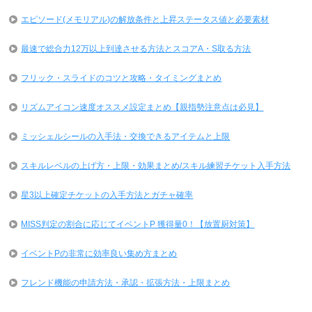
エピソード(メモリアル)の解放条件と上昇ステータス値と必要素材
最速で総合力12万以上到達させる方法とスコアA・S取る方法
フリック・スライドのコツと攻略・タイミングまとめ
リズムアイコン速度オススメ設定まとめ【親指勢注意点は必見】
ミッシェルシールの入手法・交換できるアイテムと上限
スキルレベルの上げ方・上限・効果まとめ/スキル練習チケット入手方法
星3以上確定チケットの入手方法とガチャ確率
MISS判定の割合に応じてイベントP 獲得量0！【放置厨対策】
イベントPの非常に効率良い集め方まとめ
フレンド機能の申請方法・承認・拡張方法・上限まとめ