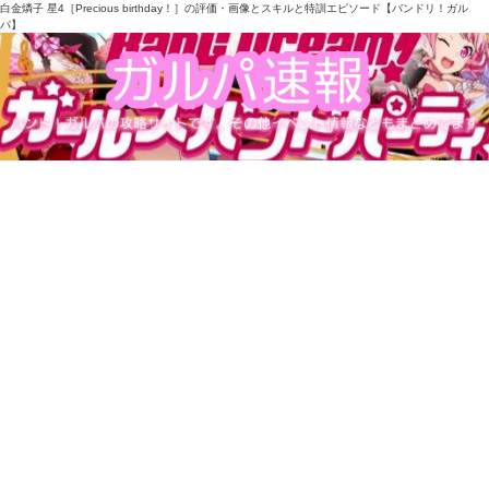
白金燐子 星4［Precious birthday！］の評価・画像とスキルと特訓エピソード【バンドリ！ガル
パ】