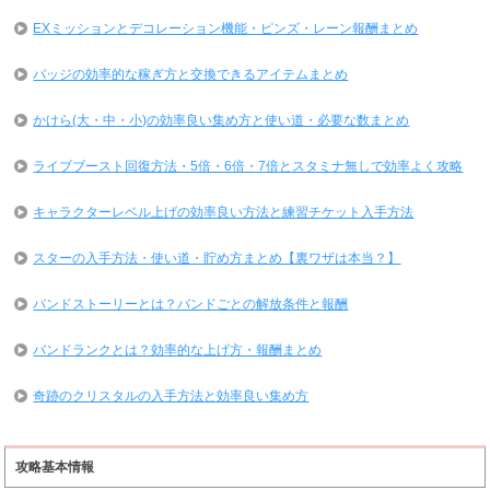
EXミッションとデコレーション機能・ピンズ・レーン報酬まとめ
バッジの効率的な稼ぎ方と交換できるアイテムまとめ
かけら(大・中・小)の効率良い集め方と使い道・必要な数まとめ
ライブブースト回復方法・5倍・6倍・7倍とスタミナ無しで効率よく攻略
キャラクターレベル上げの効率良い方法と練習チケット入手方法
スターの入手方法・使い道・貯め方まとめ【裏ワザは本当？】
バンドストーリーとは？バンドごとの解放条件と報酬
バンドランクとは？効率的な上げ方・報酬まとめ
奇跡のクリスタルの入手方法と効率良い集め方
攻略基本情報