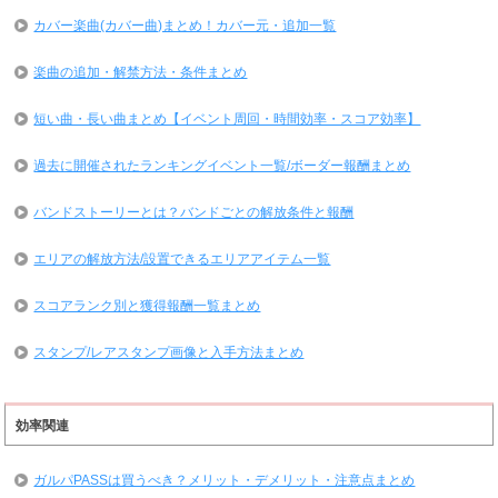
カバー楽曲(カバー曲)まとめ！カバー元・追加一覧
楽曲の追加・解禁方法・条件まとめ
短い曲・長い曲まとめ【イベント周回・時間効率・スコア効率】
過去に開催されたランキングイベント一覧/ボーダー報酬まとめ
バンドストーリーとは？バンドごとの解放条件と報酬
エリアの解放方法/設置できるエリアアイテム一覧
スコアランク別と獲得報酬一覧まとめ
スタンプ/レアスタンプ画像と入手方法まとめ
効率関連
ガルパPASSは買うべき？メリット・デメリット・注意点まとめ