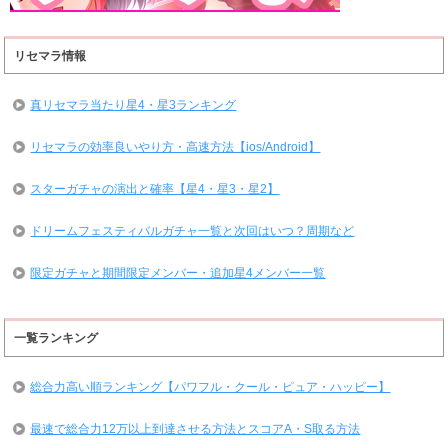
リセマラ情報
真リセマラ当たり星4・星3ランキング
リセマラの効率良いやり方・高速方法【ios/Android】
スターガチャの演出と確率【星4・星3・星2】
ドリームフェスティバルガチャ一覧と次回はいつ？周期など
限定ガチャと期間限定メンバー・追加星4メンバー一覧
一覧ランキング
総合力高い順ランキング【パワフル・クール・ピュア・ハッピー】
最速で総合力12万以上到達させる方法とスコアA・S取る方法