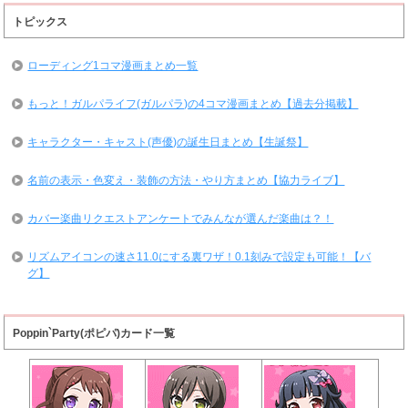
トピックス
ローディング1コマ漫画まとめ一覧
もっと！ガルパライフ(ガルパラ)の4コマ漫画まとめ【過去分掲載】
キャラクター・キャスト(声優)の誕生日まとめ【生誕祭】
名前の表示・色変え・装飾の方法・やり方まとめ【協力ライブ】
カバー楽曲リクエストアンケートでみんなが選んだ楽曲は？！
リズムアイコンの速さ11.0にする裏ワザ！0.1刻みで設定も可能！【バ
グ】
Poppin`Party(ポピパ)カード一覧