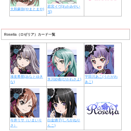
若宮イヴ(わかみやい
大和麻弥(やまとまや)
ゔ)
Roselia（ロゼリア）カード一覧
湊友希那(みなとゆき
宇田川あこ(うだがわ
氷川紗夜(ひかわさよ)
な)
あこ)
今井リサ（いまいり
白金燐子(しろかねり
さ）
んこ)