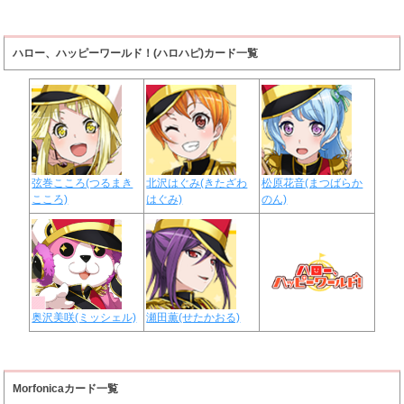
ハロー、ハッピーワールド！(ハロハピ)カード一覧
弦巻こころ(つるまき
北沢はぐみ(きたざわ
松原花音(まつばらか
こころ)
はぐみ)
のん)
奥沢美咲(ミッシェル)
瀬田薫(せたかおる)
Morfonicaカード一覧