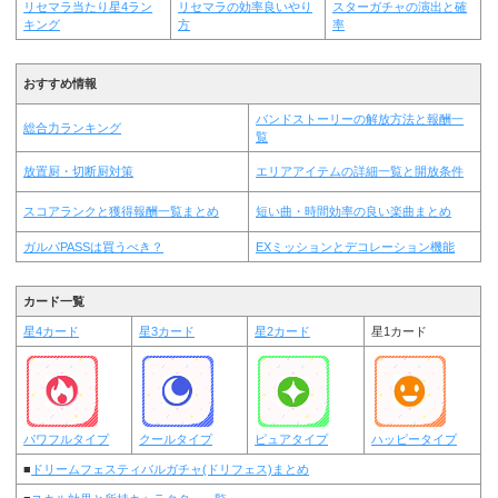
リセマラ当たり星4ラン
リセマラの効率良いやり
スターガチャの演出と確
キング
方
率
おすすめ情報
バンドストーリーの解放方法と報酬一
総合力ランキング
覧
放置厨・切断厨対策
エリアアイテムの詳細一覧と開放条件
スコアランクと獲得報酬一覧まとめ
短い曲・時間効率の良い楽曲まとめ
ガルパPASSは買うべき？
EXミッションとデコレーション機能
カード一覧
星4カード
星3カード
星2カード
星1カード
パワフルタイプ
クールタイプ
ピュアタイプ
ハッピータイプ
■
ドリームフェスティバルガチャ(ドリフェス)まとめ