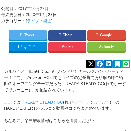
公開日：2017年10月27日
最終更新日：2020年12月23日
カテゴリー：[
ライブ・楽曲
]
Tweet
Share
Google+
B!
はてブ
Pocket
feedly
ガルパこと、BanG Dream!（バンドリ）ガールズバンドパーティ
ー！にて、L’Arc〜en〜
Cielでもライブの定番曲であり鋼の錬金術
師のオープニングテーマだった「READY STEADY GO(れでぃーす
てでぃーごー) 」が配信されています。
ここでは「
READY STEADY GO
(れでぃーすてでぃーごー)」の
HARDとEXPERTのフルコン動画やコツをまとめています。
ちなみに、楽曲解放情報はこちらを御覧ください。