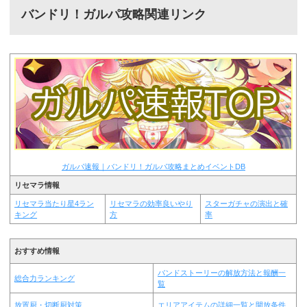
バンドリ！ガルパ攻略関連リンク
ガルパ速報｜バンドリ！ガルパ攻略まとめイベントDB
リセマラ情報
リセマラ当たり星4ラン
リセマラの効率良いやり
スターガチャの演出と確
キング
方
率
おすすめ情報
バンドストーリーの解放方法と報酬一
総合力ランキング
覧
放置厨・切断厨対策
エリアアイテムの詳細一覧と開放条件