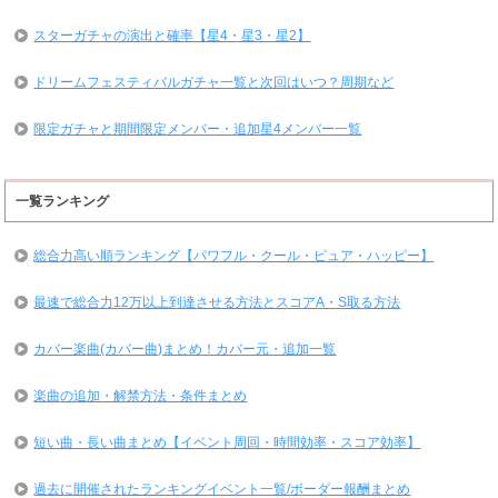
スターガチャの演出と確率【星4・星3・星2】
ドリームフェスティバルガチャ一覧と次回はいつ？周期など
限定ガチャと期間限定メンバー・追加星4メンバー一覧
一覧ランキング
総合力高い順ランキング【パワフル・クール・ピュア・ハッピー】
最速で総合力12万以上到達させる方法とスコアA・S取る方法
カバー楽曲(カバー曲)まとめ！カバー元・追加一覧
楽曲の追加・解禁方法・条件まとめ
短い曲・長い曲まとめ【イベント周回・時間効率・スコア効率】
過去に開催されたランキングイベント一覧/ボーダー報酬まとめ