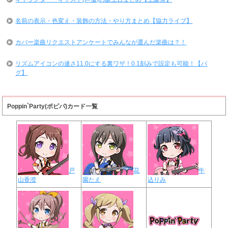
名前の表示・色変え・装飾の方法・やり方まとめ【協力ライブ】
カバー楽曲リクエストアンケートでみんなが選んだ楽曲は？！
リズムアイコンの速さ11.0にする裏ワザ！0.1刻みで設定も可能！【バ
グ】
Poppin`Party(ポピパ)カード一覧
戸
花
牛
山香澄
園たえ
込りみ