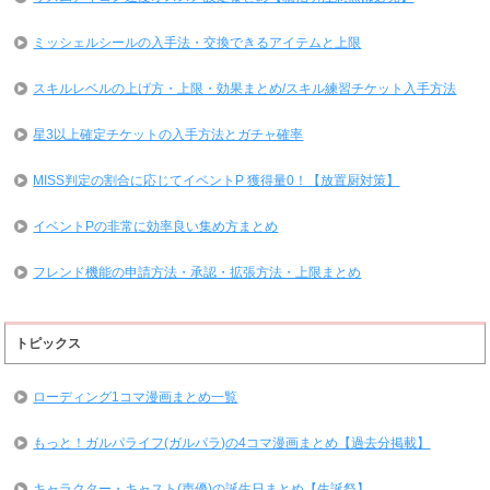
ミッシェルシールの入手法・交換できるアイテムと上限
スキルレベルの上げ方・上限・効果まとめ/スキル練習チケット入手方法
星3以上確定チケットの入手方法とガチャ確率
MISS判定の割合に応じてイベントP 獲得量0！【放置厨対策】
イベントPの非常に効率良い集め方まとめ
フレンド機能の申請方法・承認・拡張方法・上限まとめ
トピックス
ローディング1コマ漫画まとめ一覧
もっと！ガルパライフ(ガルパラ)の4コマ漫画まとめ【過去分掲載】
キャラクター・キャスト(声優)の誕生日まとめ【生誕祭】