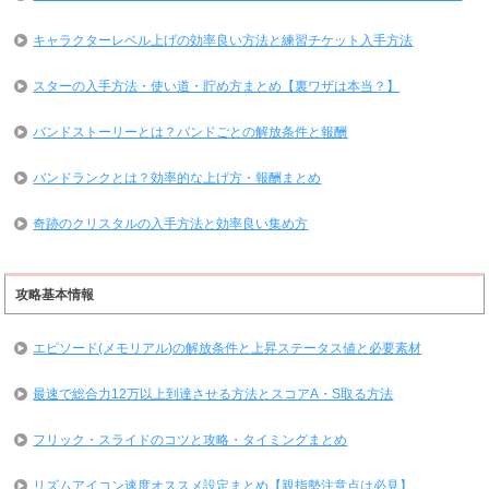
キャラクターレベル上げの効率良い方法と練習チケット入手方法
スターの入手方法・使い道・貯め方まとめ【裏ワザは本当？】
バンドストーリーとは？バンドごとの解放条件と報酬
バンドランクとは？効率的な上げ方・報酬まとめ
奇跡のクリスタルの入手方法と効率良い集め方
攻略基本情報
エピソード(メモリアル)の解放条件と上昇ステータス値と必要素材
最速で総合力12万以上到達させる方法とスコアA・S取る方法
フリック・スライドのコツと攻略・タイミングまとめ
リズムアイコン速度オススメ設定まとめ【親指勢注意点は必見】