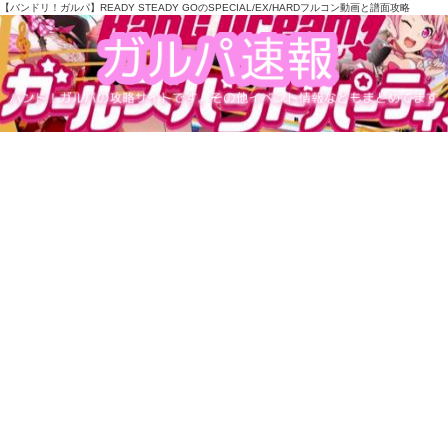
【バンドリ！ガルパ】READY STEADY GOのSPECIAL/EX/HARDフルコン動画と譜面攻略