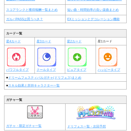
スコアランクと獲得報酬一覧まとめ
短い曲・時間効率の良い楽曲まとめ
ガルパPASSは買うべき？
EXミッションとデコレーション機能
カード一覧
星4カード
星3カード
星2カード
星1カード
パワフルタイプ
クールタイプ
ピュアタイプ
ハッピータイプ
■
ドリームフェスティバルガチャ(ドリフェス)まとめ
■
スキル効果と所持キャラクター一覧
ガチャ一覧
ガチャ・限定ガチャ一覧
ドリフェス一覧・次回予想