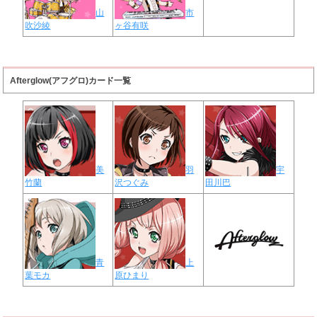
山
市
吹沙綾
ヶ谷有咲
Afterglow(アフグロ)カード一覧
美
羽
宇
竹蘭
沢つぐみ
田川巴
青
上
葉モカ
原ひまり