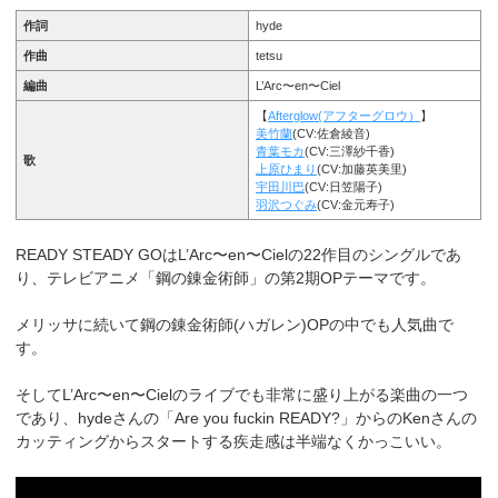
作詞
hyde
作曲
tetsu
編曲
L’Arc〜en〜
Ciel
【
Afterglow(アフターグロウ）
】
美竹蘭
(CV:佐倉綾音)
青葉モカ
(CV:三澤紗千香)
歌
上原ひまり
(CV:加藤英美里)
宇田川巴
(CV:日笠陽子)
羽沢つぐみ
(CV:金元寿子)
READY STEADY GOはL’Arc〜en〜
Cielの22作目のシングルであ
り、テレビアニメ「鋼の錬金術師」の第2期OPテーマです。
メリッサに続いて鋼の錬金術師(ハガレン)OPの中でも人気曲で
す。
そしてL’Arc〜en〜
Cielのライブでも非常に盛り上がる楽曲の一つ
であり、hydeさんの「Are you fuckin READY?」からのKenさんの
カッティングからスタートする疾走感は半端なくかっこいい。