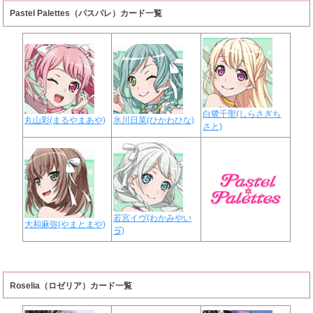
Pastel Palettes（パスパレ）カード一覧
白鷺千聖(しらさぎち
丸山彩(まるやまあや)
氷川日菜(ひかわひな)
さと)
若宮イヴ(わかみやい
大和麻弥(やまとまや)
ゔ)
Roselia（ロゼリア）カード一覧