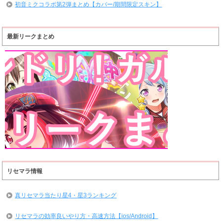
初音ミクコラボ第2弾まとめ【カバー/期間限定スキン】
最新リークまとめ
リセマラ情報
真リセマラ当たり星4・星3ランキング
リセマラの効率良いやり方・高速方法【ios/Android】