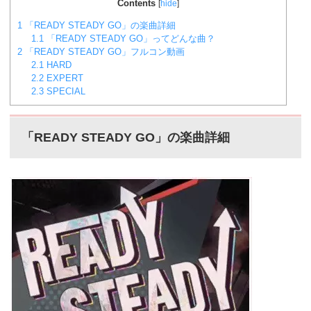
別スコア効率表(協力ライブ) ↓別タブで見る場合はこち
Contents
[
hide
]
ら。
バンドリ！ガルパ スコア...
1
「READY STEADY GO」の楽曲詳細
1.1
「READY STEADY GO」ってどんな曲？
2
「READY STEADY GO」フルコン動画
2.1
HARD
2.2
EXPERT
2.3
SPECIAL
「READY STEADY GO」の楽曲詳細