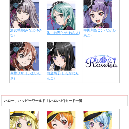
湊友希那(みなとゆき
宇田川あこ(うだがわ
氷川紗夜(ひかわさよ)
な)
あこ)
今井リサ（いまいり
白金燐子(しろかねり
さ）
んこ)
ハロー、ハッピーワールド！(ハロハピ)カード一覧