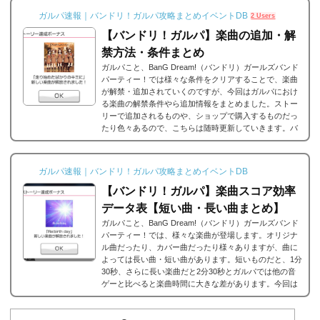
ガルパ速報｜バンドリ！ガルパ攻略まとめイベントDB
2 Users
【バンドリ！ガルパ】楽曲の追加・解
禁方法・条件まとめ
ガルパこと、BanG Dream!（バンドリ）ガールズバンド
パーティー！では様々な条件をクリアすることで、楽曲
が解禁・追加されていくのですが、今回はガルパにおけ
る楽曲の解禁条件やら追加情報をまとめました。ストー
リーで追加されるものや、ショップで購入するものだっ
たり色々あるので、こちらは随時更新していきます。バ
ンドリ/ガルパの楽曲の追加・解禁方法一覧それでは、バ
ンドリ/ガルパに於ける楽曲の追加・解禁方法一覧です。
メインストーリーだったり、バンドストーリーだった
ガルパ速報｜バンドリ！ガルパ攻略まとめイベントDB
り、いろいろな条件があると思うのですが、それぞれ...
【バンドリ！ガルパ】楽曲スコア効率
データ表【短い曲・長い曲まとめ】
ガルパこと、BanG Dream!（バンドリ）ガールズバンド
パーティー！では、様々な楽曲が登場します。オリジナ
ル曲だったり、カバー曲だったり様々ありますが、曲に
よっては長い曲・短い曲があります。短いものだと、1分
30秒、さらに長い楽曲だと2分30秒とガルパでは他の音
ゲーと比べると楽曲時間に大きな差があります。今回は
ガルパに登場する楽曲の長い曲、短い曲のまとめや、イ
ベント周回におすすめの楽曲などをまとめました。楽曲