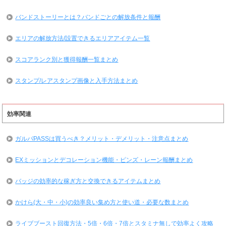
バンドストーリーとは？バンドごとの解放条件と報酬
エリアの解放方法/設置できるエリアアイテム一覧
スコアランク別と獲得報酬一覧まとめ
スタンプ/レアスタンプ画像と入手方法まとめ
効率関連
ガルパPASSは買うべき？メリット・デメリット・注意点まとめ
EXミッションとデコレーション機能・ピンズ・レーン報酬まとめ
バッジの効率的な稼ぎ方と交換できるアイテムまとめ
かけら(大・中・小)の効率良い集め方と使い道・必要な数まとめ
ライブブースト回復方法・5倍・6倍・7倍とスタミナ無しで効率よく攻略